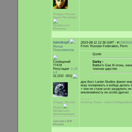
Откуда: Россия,
Санкт-Петербург
Профессия:
Инженер
totenkopf
2023-08-11 12:36 GMT
- #
1595351
From: Russian Federation, Perm
Монца
Пользователь
Quote
Сообщений
Darky :
77478
Baldur's Gae III огонь, 
Репутация
-1 |
0
темном царстве.
|+1
31 [332 -301]
дык босс Larian Studios фанат ми
игру полировать и вобще делать 
+ они не стали штат раздувать н
инклюзивность не особо дрочат.
-----------
Achtung: Korus - śmieci îndrăgostiți
Откуда: Россия,
Пермь
Профессия:
проектировщик
зам.през.ФФ
Италии