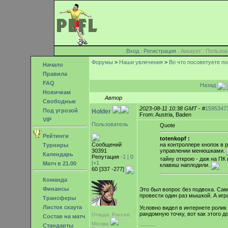
Вход
:
Регистрация
: Аккаунт : Поль
Форумы
>
Наши увлечения
>
Во что посоветуете по
Начало
Правила
FAQ
Назад
Новичкам
Автор
Свободные
2023-08-11 10:38 GMT
- #
1595347
Под угрозой
Holder
From: Austria, Baden
VIP
Пользователь
Quote
Рейтинги
totenkopf :
Сообщений
на контроллере кнопок в 
Турниры
30391
управлении менюшками.
Календарь
Репутация
-1 |
0
тайну открою - даж на П
|+1
Матч в 21.00
клавиш наплодили.
60 [337 -277]
Команда
Финансы
Это был вопрос без подвоха. Сам
провести один раз мышкой. А игр
Трансферы
Листок скаута
Условно видел в интернете ролик 
рандомную точку, вот как этого д
Откуда: Россия,
Состав на матч
Москва
-----------
Стандарты