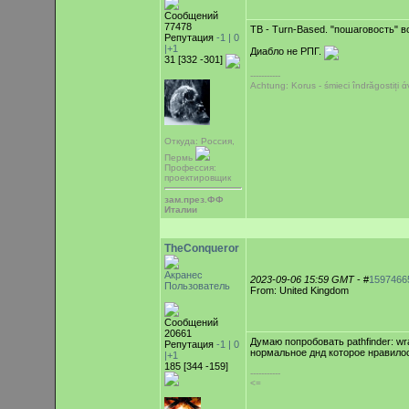
Сообщений
77478
TB - Turn-Based. "пошаговость" 
Репутация
-1 |
0
|+1
Диабло не РПГ.
31 [332 -301]
-----------
Achtung: Korus - śmieci îndrăgostiți
Откуда: Россия,
Пермь
Профессия:
проектировщик
зам.през.ФФ
Италии
TheConqueror
Акранес
2023-09-06 15:59 GMT
- #
1597466
Пользователь
From: United Kingdom
Сообщений
20661
Думаю попробовать pathfinder: wra
Репутация
-1 |
0
нормальное днд которое нравилос
|+1
185 [344 -159]
-----------
<=