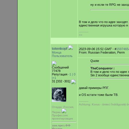
ну и если те RPG не захо
В том и дело что по идее заходят.
единственная игрушка которую я 
-----------
<=
totenkopf
2023-09-06 15:51 GMT
- #
1597465
Монца
From: Russian Federation, Perm
Пользователь
Quote
Сообщений
TheConqueror :
77478
В том и дело что по идее з
Репутация
-1 |
0
Sin 2 вообще единственна
|+1
31 [332 -301]
давай примеры РПГ.
и OS кстати тоже были TB.
-----------
Achtung: Korus - śmieci îndrăgostiți
Откуда: Россия,
Пермь
Профессия:
проектировщик
зам.през.ФФ
Италии