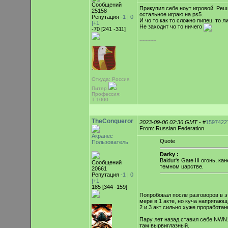
Сообщений
Прикупил себе ноут игровой. Реши
25158
остальное играю на ps5.
Репутация
-1 |
0
И чо то как то сложно пипец, то л
|+1
Не заходит чо то ничего
-70 [241 -311]
-----------
Откуда: Россия,
Питер
Профессия:
Т-1000
TheConqueror
2023-09-06 02:36 GMT
- #
1597422
From: Russian Federation
Акранес
Quote
Пользователь
Darky :
Baldur's Gate III огонь, 
Сообщений
темном царстве.
20661
Репутация
-1 |
0
|+1
185 [344 -159]
Попробовал после разговоров в эт
мере в 1 акте, но куча напрягаю
2 и 3 акт сильно хуже проработа
Пару лет назад ставил себе NWN1
там вырвиглазный.