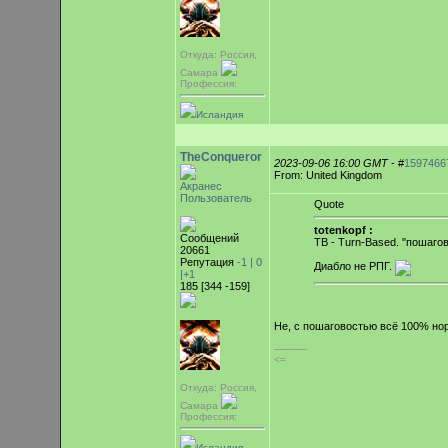
Откуда: Россия,
Самара
Профессия:
Исландия
TheConqueror
2023-09-06 16:00 GMT
- #
1597466
From: United Kingdom
Акранес
Пользователь
Quote
totenkopf :
Сообщений
TB - Turn-Based. "пошаго
20661
Репутация
-1 |
0
Диабло не РПГ.
|+1
185 [344 -159]
Не, с пошаговостью всё 100% но
-----------
<=
Откуда: Россия,
Самара
Профессия:
Исландия