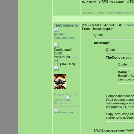
ну и если те RPG не заходят и Т
-----------
Achtung: Korus - śmieci îndrăgostiți
TheConqueror
2023-09-06 15:47 GMT
- #
1597464
From: United Kingdom
Акранес
Quote
Пользователь
totenkopf :
Сообщений
Quote
20661
Репутация
-1 |
0
TheConqueror :
|+1
185 [344 -159]
Quote
Darky :
Baldur's G
это прямо
Откуда: Россия,
Попробовал после 
Игра не рельсовая
Самара
заставляющих отвл
Профессия:
проработаны, воз
Исландия
Пару лет назад ст
сюжет мне извест
NWN1 современная "ААА