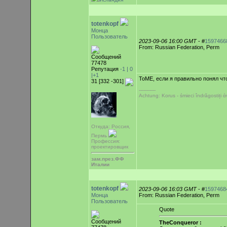
totenkopf
Монца
Пользователь
2023-09-06 16:00 GMT
- #
1597466
From: Russian Federation, Perm
Сообщений
77478
Репутация
-1 |
0
|+1
ToME, если я правильно понял что
31 [332 -301]
-----------
Achtung: Korus - śmieci îndrăgostiți
Откуда: Россия,
Пермь
Профессия:
проектировщик
зам.през.ФФ
Италии
totenkopf
2023-09-06 16:03 GMT
- #
1597468
Монца
From: Russian Federation, Perm
Пользователь
Quote
Сообщений
TheConqueror :