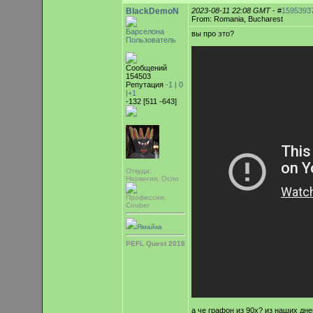
BlackDemoN
2023-08-11 22:08 GMT
- #
1595393
From: Romania, Bucharest
Барселона
вы про это?
Пользователь
Сообщений
154503
Репутация
-1 |
0
|+1
-132 [511 -643]
Откуда:
Норвегия, Осло
Профессия:
Couber
Ямайка
PEFL Quest 2018
а че графон из 90х? из наших дн