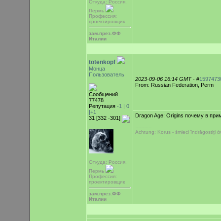
Откуда: Россия,
Пермь
Профессия:
проектировщик
зам.през.ФФ
Италии
totenkopf
Монца
Пользователь
2023-09-06 16:14 GMT
- #
1597473
From: Russian Federation, Perm
Сообщений
77478
Репутация
-1 |
0
|+1
Dragon Age: Origins почему в при
31 [332 -301]
-----------
Achtung: Korus - śmieci îndrăgostiți
Откуда: Россия,
Пермь
Профессия:
проектировщик
зам.през.ФФ
Италии