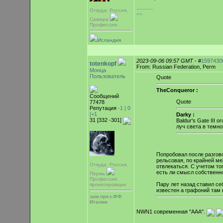
-----------
Откуда: Россия,
<=
Самара
Профессия:
Исландия
2023-09-06 09:57 GMT
- #
1597430
totenkopf
From: Russian Federation, Perm
Монца
Пользователь
Quote
TheConqueror :
Сообщений
Quote
77478
Репутация
-1 |
0
|+1
Darky :
31 [332 -301]
Baldur's Gate III
луч света в темно
Попробовал после разговор
рельсовая, по крайней м
Откуда: Россия,
отвлекаться. С учетом то
есть ли смысл собственн
Пермь
Профессия:
Пару лет назад ставил се
проектировщик
известен а графоний там
зам.през.ФФ
Италии
NWN1 современная "ААА".