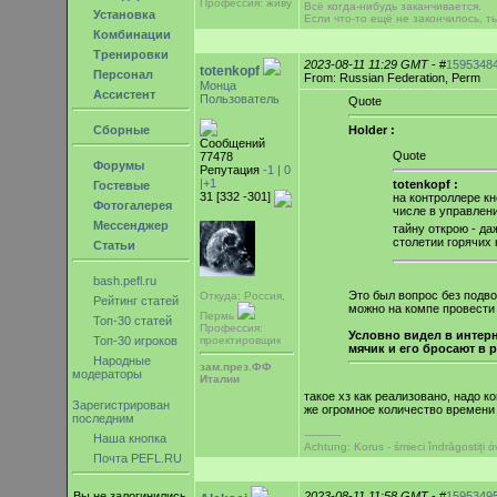
Профессия: живу
Всё когда-нибудь заканчивается.
Установка
Если что-то ещё не закончилось, т
Комбинации
Тренировки
2023-08-11 11:29 GMT
- #
1595348
totenkopf
Персонал
From: Russian Federation, Perm
Монца
Ассистент
Пользователь
Quote
Сборные
Holder :
Сообщений
Quote
77478
Форумы
Репутация
-1 |
0
|+1
totenkopf :
Гостевые
31 [332 -301]
на контроллере к
Фотогалерея
числе в управле
Мессенджер
тайну открою - д
столетии горячих
Статьи
bash.pefl.ru
Это был вопрос без подво
Откуда: Россия,
Рейтинг статей
можно на компе провести 
Пермь
Топ-30 статей
Профессия:
Условно видел в интерн
Топ-30 игроков
проектировщик
мячик и его бросают в 
Народные
зам.през.ФФ
модераторы
Италии
такое хз как реализовано, надо к
Зарегистрирован
же огромное количество времени
последним
-----------
Наша кнопка
Achtung: Korus - śmieci îndrăgostiți
Почта PEFL.RU
Вы не залогинились.
2023-08-11 11:58 GMT
- #
1595349