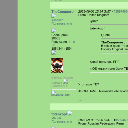
TheConqueror
2023-09-06 15:54 GMT
- #
1597465
From: United Kingdom
Акранес
Quote
Пользователь
totenkopf :
Сообщений
Quote
20661
Репутация
-1 |
0
TheConqueror :
|+1
В том и дело что 
185 [344 -159]
Divinity Original 
давай примеры РПГ.
и OS кстати тоже были TB
Откуда: Россия,
Самара
Что такое TB?
Профессия:
ADOM, ToME, RimWorld, обе NWN.
Исландия
-----------
<=
totenkopf
Монца
2023-09-06 15:56 GMT
- #
1597465
Пользователь
From: Russian Federation, Perm