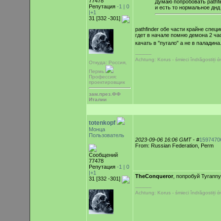
77478
Думаю попробовать pathfin
Репутация
-1 |
0
и есть то нормальное днд
|+1
31 [332 -301]
pathfinder обе части крайне спе
гдет в начале помню демона 2 час
качать в "пугало" а не в паладина
-----------
Achtung: Korus - śmieci îndrăgostiți
Откуда: Россия,
Пермь
Профессия:
проектировщик
зам.през.ФФ
Италии
totenkopf
Монца
Пользователь
2023-09-06 16:06 GMT
- #
1597470
From: Russian Federation, Perm
Сообщений
77478
Репутация
-1 |
0
|+1
TheConqueror
, попробуй Tyrann
31 [332 -301]
-----------
Achtung: Korus - śmieci îndrăgostiți