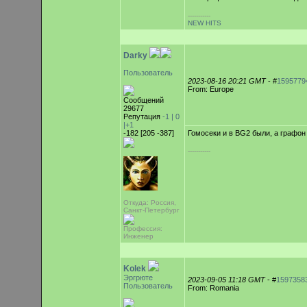
-----------
NEW HITS
Darky
Пользователь
2023-08-16 20:21 GMT
- #
1595779
From: Europe
Сообщений
29677
Репутация
-1 |
0
|+1
-182 [205 -387]
Гомосеки и в BG2 были, а графон
-----------
Откуда: Россия,
Санкт-Петербург
Профессия:
Инженер
Kolek
Эргрюте
2023-09-05 11:18 GMT
- #
1597358
Пользователь
From: Romania