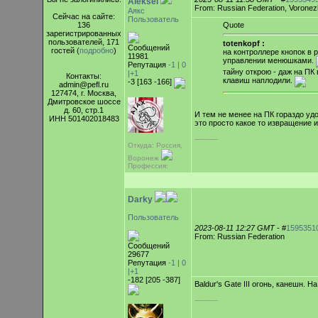
Aleksei
From: Russian Federation, Voronez
Аякс
Сейчас на сайте:
Пользователь
136
Quote
зарегистрированных
пользователей, 171
totenkopf :
Сообщений
гостей (
подробно
)
на контроллере кнопок в 
11981
управлении менюшками.
Репутация
-1 |
0
тайну открою - даж на П
|+1
Контакты:
клавиш наплодили.
-3 [163 -166]
admin@pefl.ru
127474, г. Москва,
Дмитровское шоссе
д. 60, стр.1
И тем не менее на ПК гораздо удо
ИНН 501402018483
это просто какое то извращение и
-----------
Откуда: Россия,
Воронеж
Профессия:
Darky
Пользователь
2023-08-11 12:27 GMT
- #
1595351
From: Russian Federation
Сообщений
29677
Репутация
-1 |
0
|+1
-182 [205 -387]
Baldur's Gate III огонь, канешн.
-----------