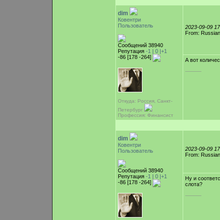
dim
Ковентри
Пользователь
2023-09-09 1
From: Russian
Сообщений 38940
Репутация
-1 |
0
|+1
-86 [178 -264]
А вот количе
-----------
Откуда: Россия, Санкт-
Петербург
Профессия: Финансист
dim
Ковентри
2023-09-09 1
Пользователь
From: Russian
Сообщений 38940
Репутация
-1 |
0
|+1
Ну и соответ
-86 [178 -264]
слота?
-----------