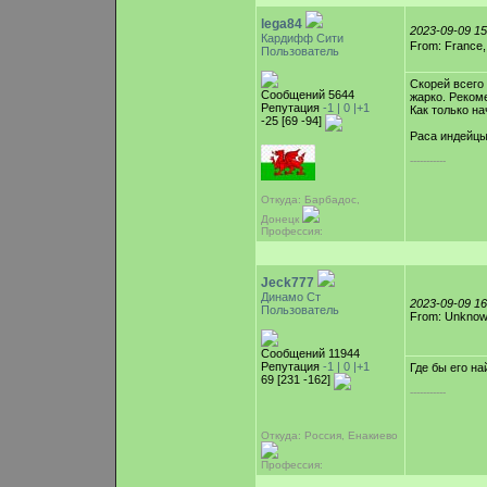
lega84
2023-09-09 1
Кардифф Сити
From: France
Пользователь
Скорей всего
Сообщений 5644
жарко. Реком
Репутация
-1 |
0
|+1
Как только н
-25 [69 -94]
Раса индейцы
-----------
Откуда: Барбадос,
Донецк
Профессия:
Jeck777
Динамо Ст
2023-09-09 1
Пользователь
From: Unkno
Сообщений 11944
Репутация
-1 |
0
|+1
Где бы его н
69 [231 -162]
-----------
Откуда: Россия, Енакиево
Профессия: