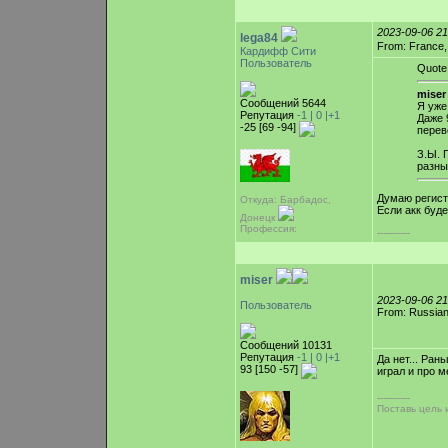
2023-09-06 2
lega84
From: France
Кардифф Сити
Пользователь
Quote
miser 
Сообщений 5644
Я уже
Репутация
-1 |
0
|+1
Даже 
-25 [69 -94]
перев
З.Ы. 
разны
Думаю регист
Откуда: Барбадос,
Если акк буде
Донецк
Профессия:
-----------
miser
2023-09-06 2
Пользователь
From: Russian
Сообщений 10131
Репутация
-1 |
0
|+1
Да нет... Ран
93 [150 -57]
играл и про 
-----------
Поставь цель и