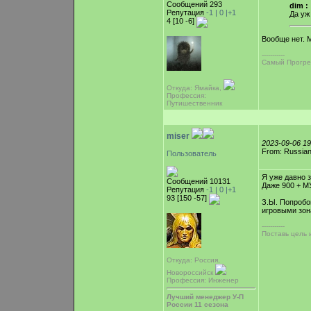
Сообщений 293
dim :
Репутация
-1 |
0
|+1
Да уж
4 [10 -6]
Вообще нет. М
-----------
Самый Прогре
Откуда: Ямайка,
Профессия:
Путишественник
miser
2023-09-06 1
From: Russian
Пользователь
Я уже давно з
Сообщений 10131
Даже 900 + МУ
Репутация
-1 |
0
|+1
93 [150 -57]
З.Ы. Попробо
игровыми зона
-----------
Поставь цель и
Откуда: Россия,
Новороссийск
Профессия: Инженер
Лучший менеджер У-П
России 11 сезона