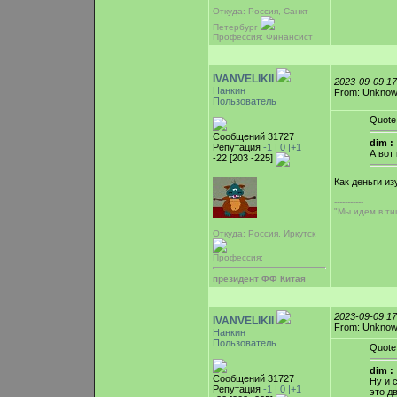
Откуда: Россия, Санкт-
Петербург
Профессия: Финансист
IVANVELIKII
2023-09-09 1
Нанкин
From: Unkno
Пользователь
Quote
Сообщений 31727
dim :
Репутация
-1 |
0
|+1
А вот
-22 [203 -225]
Как деньги и
-----------
"Мы идем в тиш
Откуда: Россия, Иркутск
Профессия:
президент ФФ Китая
2023-09-09 1
IVANVELIKII
From: Unkno
Нанкин
Пользователь
Quote
dim :
Сообщений 31727
Ну и 
Репутация
-1 |
0
|+1
это д