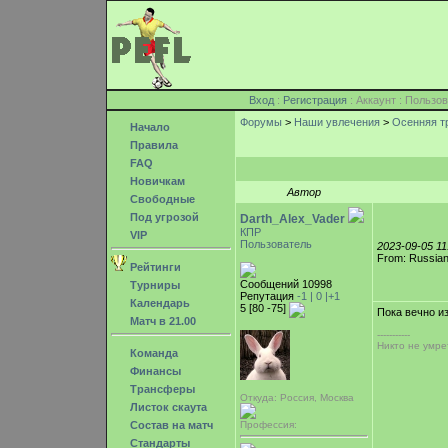
Вход
:
Регистрация
: Аккаунт : Поль
Форумы
>
Наши увлечения
>
Осенняя т
Начало
Правила
FAQ
Новичкам
Автор
Свободные
Под угрозой
Darth_Alex_Vader
КПР
VIP
Пользователь
2023-09-05 1
From: Russian
Рейтинги
Сообщений 10998
Турниры
Репутация
-1 |
0
|+1
Календарь
5 [80 -75]
Пока вечно из
Матч в 21.00
-----------
Никто не умре
Команда
Финансы
Трансферы
Откуда: Россия, Москва
Листок скаута
Состав на матч
Профессия:
Стандарты