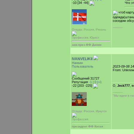
-10 [34 -44]
Что э
чтоб карт
одежда(штаны)
соседом обсу
-----------
Откуда: Россия, Рязань
Профессия: Юрист
зам.през.ФФ Дании
IVANVELIKII
Нанкин
Пользователь
2023-09-08 1
From: Unkno
Сообщений 31727
Репутация
-1 |
0
|+1
-22 [203 -225]
О,
Jeck777
, 
-----------
"Мы идем в тиш
Откуда: Россия, Иркутск
Профессия:
президент ФФ Китая