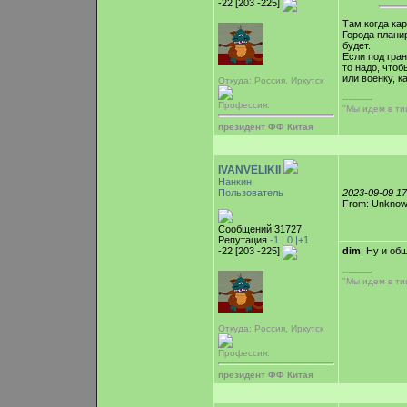
-22 [203 -225]
Там когда кар
Города планир
будет.
Если под гран
то надо, чтоб
или военку, к
Откуда: Россия, Иркутск
-----------
Профессия:
"Мы идем в тиш
президент ФФ Китая
IVANVELIKII
Нанкин
Пользователь
2023-09-09 1
From: Unkno
Сообщений 31727
Репутация
-1 |
0
|+1
-22 [203 -225]
dim
, Ну и об
-----------
"Мы идем в тиш
Откуда: Россия, Иркутск
Профессия:
президент ФФ Китая