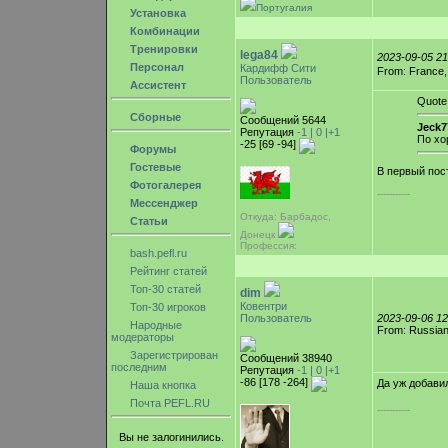
Португалия
Установка
Комбинации
Тренировки
lega84
2023-09-05 2
Персонал
Кардифф Сити
From: France
Пользователь
Ассистент
Quote
Сборные
Сообщений 5644
Jeck7
Репутация
-1 |
0
|+1
По хо
-25 [69 -94]
Форумы
Гостевые
В первый пос
Фотогалерея
-----------
Мессенджер
Откуда: Барбадос,
Статьи
Донецк
Профессия:
bash.pefl.ru
Рейтинг статей
Топ-30 статей
dim
Ковентри
Топ-30 игроков
Пользователь
2023-09-06 1
Народные
From: Russian
модераторы
Зарегистрирован
Сообщений 38940
последним
Репутация
-1 |
0
|+1
-86 [178 -264]
Да уж добавил
Наша кнопка
Почта PEFL.RU
-----------
Вы не залогинились.