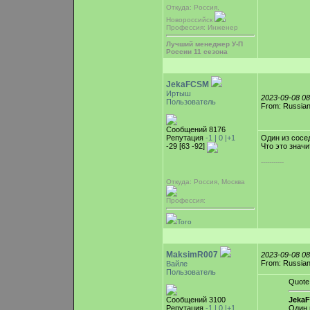
Откуда: Россия,
Новороссийск
Профессия: Инженер
Лучший менеджер У-П
России 11 сезона
JekaFCSM
Иртыш
2023-09-08 0
Пользователь
From: Russian
Сообщений 8176
Репутация
-1 |
0
|+1
Один из сосе
-29 [63 -92]
Что это значи
-----------
Откуда: Россия, Москва
Профессия:
Того
MaksimR007
2023-09-08 0
From: Russian
Вайле
Пользователь
Quote
Сообщений 3100
JekaF
Репутация
-1 |
0
|+1
Один 