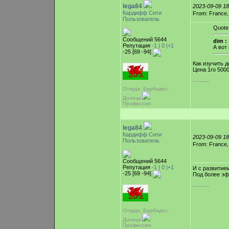
lega84
2023-09-09 1
Кардифф Сити
From: France
Пользователь
Quote
Сообщений 5644
dim :
Репутация
-1 |
0
|+1
А вот
-25 [69 -94]
Как изучить д
Цена 1го 5000,
-----------
Откуда: Барбадос,
Донецк
Профессия:
lega84
Кардифф Сити
2023-09-09 1
Пользователь
From: France
Сообщений 5644
Репутация
-1 |
0
|+1
И с развитие
-25 [69 -94]
Под более эф
-----------
Откуда: Барбадос,
Донецк
Профессия: