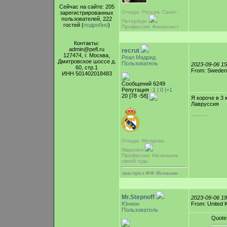
Сейчас на сайте: 205
Откуда: Россия, Санкт-
зарегистрированных
пользователей, 222
Петербург
гостей (
подробно
)
Профессия: Финансист
Контакты:
admin@pefl.ru
recrut
127474, г. Москва,
Реал Мадрид
Дмитровское шоссе д.
Пользователь
2023-09-06 1
60, стр.1
From: Sweden
ИНН 501402018483
Сообщений 6249
Репутация
-1 |
0
|+1
20 [78 -58]
Я короче в 3 
Лавруссия
-----------
Откуда: Молдова,
Nisporeni
Профессия: Начальник
своей судь
зам.през.ФФ Испании
Mr.Stepnoff
2023-09-06 1
Юнион
From: United 
Пользователь
Quote