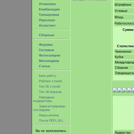
Установка
Штрафные
Комбинации
Угловые
Тренировки
Мощь
Персонал
Работоспос
Ассистент
Сумма
Сборные
Форумы
Статистик
Гостевые
Чемпионат
Фотогалерея
Кубок
Мессенджер
Междунаро
Статьи
Сборная
Товарищеск
bash.pefl.ru
Рейтинг статей
Топ-30 статей
Топ-30 игроков
Народные
модераторы
Зарегистрирован
последним
Наша кнопка
Почта PEFL.RU
Вы не залогинились.
Лидерство