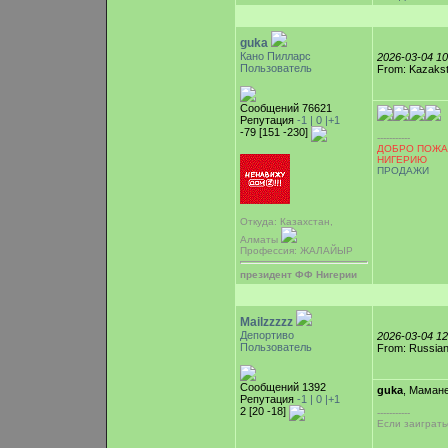
guka
Кано Пилларс
2026-03-04 1
Пользователь
From: Kazakst
Сообщений 76621
Репутация
-1 |
0
|+1
-79 [151 -230]
-----------
ДОБРО ПОЖА
НИГЕРИЮ
ПРОДАЖИ
Откуда: Казахстан,
Алматы
Профессия: ЖАЛАЙЫР
президент ФФ Нигерии
Mailzzzzz
Депортиво
2026-03-04 1
Пользователь
From: Russian
Сообщений 1392
guka
, Маман
Репутация
-1 |
0
|+1
2 [20 -18]
-----------
Если заиграть