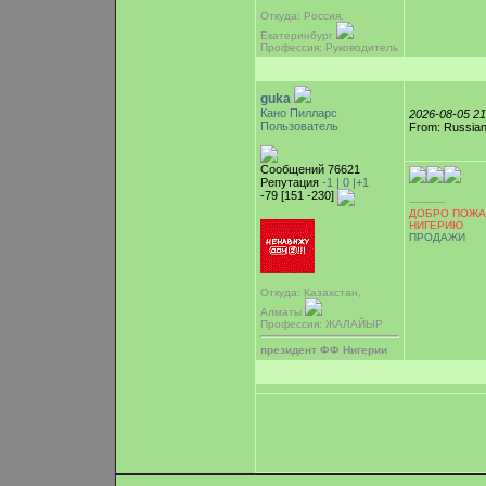
Откуда: Россия,
Екатеринбург
Профессия: Руководитель
guka
Кано Пилларс
2026-08-05 2
Пользователь
From: Russian
Сообщений 76621
Репутация
-1 |
0
|+1
-79 [151 -230]
-----------
ДОБРО ПОЖА
НИГЕРИЮ
ПРОДАЖИ
Откуда: Казахстан,
Алматы
Профессия: ЖАЛАЙЫР
президент ФФ Нигерии