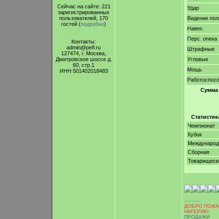
Сейчас на сайте: 221
Удар
зарегистрированных
пользователей, 170
Видение пол
гостей (
подробно
)
Навес
Перс. опека
Контакты:
admin@pefl.ru
Штрафные
127474, г. Москва,
Дмитровское шоссе д.
Угловые
60, стр.1
Мощь
ИНН 501402018483
Работоспос
Сумма
Статистик
Чемпионат
Кубок
Междунаро
Сборная
Товарищеск
-----------
ДОБРО ПОЖА
НИГЕРИЮ
ПРОДАЖИ