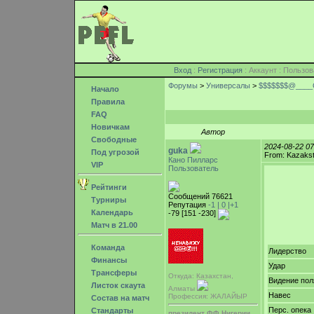
Вход
:
Регистрация
: Аккаунт : Поль
Форумы
>
Универсалы
>
$$$$$$$@___
Начало
Правила
FAQ
Новичкам
Автор
Свободные
2024-08-22 0
guka
Под угрозой
From: Kazakst
Кано Пилларс
VIP
Пользователь
Рейтинги
Сообщений 76621
Турниры
Репутация
-1 |
0
|+1
Календарь
-79 [151 -230]
Матч в 21.00
Команда
Лидерство
Финансы
Удар
Трансферы
Откуда: Казахстан,
Видение пол
Листок скаута
Алматы
Навес
Профессия: ЖАЛАЙЫР
Состав на матч
Перс. опека
Стандарты
президент ФФ Нигерии