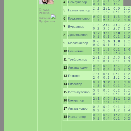
2 : 2
1 : 1
0 : 0
4
Самсунспор
0 : 1
0 : 2
1 : 1
1 : 1
2 : 1
0 : 0
1 : 1
Откуда:
5
Газиантепспор
1 : 2
1 : 2
0 : 1
1 : 2
Россия,
0 : 0
0 : 1
1 : 3
0 : 0
Гатчина
6
Коджаелиспор
1 : 1
2 : 1
0 : 2
0 : 0
Профессия:
1 : 2
2 : 1
2 : 1
2 : 2
7
Бурсаспор
0 : 2
3 : 3
2 : 2
1 : 2
3 : 2
3 : 1
2 : 0
1 : 2
8
Денизлиспор
0 : 1
0 : 1
0 : 1
1 : 2
0 : 0
1 : 0
1 : 0
1 : 1
9
Малатиаспор
0 : 0
0 : 1
1 : 1
1 : 1
2 : 3
1 : 2
0 : 1
1 : 0
10
Бешикташ
1 : 1
1 : 2
2 : 3
1 : 1
2 : 1
1 : 1
2 : 2
1 : 0
11
Трабзонспор
1 : 3
0 : 1
0 : 1
1 : 3
0 : 2
0 : 2
1 : 1
2 : 2
12
Анкарагюджу
2 : 3
0 : 4
1 : 3
2 : 3
1 : 1
0 : 1
0 : 1
1 : 2
13
Гозтепе
2 : 4
0 : 2
1 : 1
0 : 1
0 : 1
3 : 2
1 : 1
0 : 0
14
Ризеспор
1 : 1
0 : 4
0 : 1
0 : 1
3 : 5
0 : 3
0 : 2
1 : 1
15
Истанбулспор
0 : 2
1 : 2
0 : 1
1 : 3
2 : 1
0 : 0
2 : 1
1 : 2
16
Бакирспор
1 : 2
1 : 1
0 : 1
0 : 1
0 : 2
0 : 2
0 : 1
1 : 1
17
Антальяспор
0 : 2
0 : 0
1 : 2
1 : 4
0 : 2
0 : 2
1 : 2
0 : 2
18
Йожгатспор
0 : 1
0 : 4
0 : 1
0 : 2