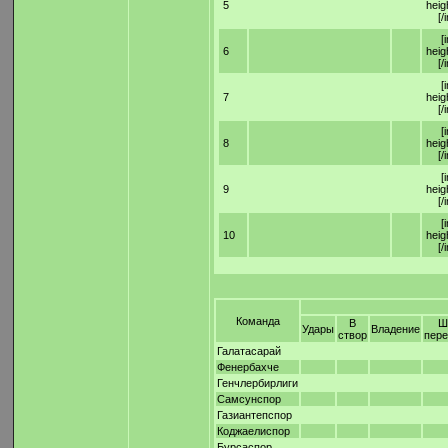
5
heig
[/
[
6
heig
[/
[
7
heig
[/
[
8
heig
[/
[
9
heig
[/
[
10
heig
[/
Команда
В
Ш
Удары
Владение
створ
пер
Галатасарай
Фенербахче
Генчлербирлиги
Самсунспор
Газиантепспор
Коджаелиспор
Бурсаспор