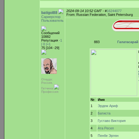
2024-09-14 10:52 GMT
- #
16244077
batigol88
From: Russian Federation, Saint Petersburg
Сариерспор
Пользователь
Сообщений
10882
Репутация
-1
883
Галатасарай
|
0
|+1
75 [104 -29]
Откуда:
Россия,
Гатчина
Профессия:
№
Имя
1
Эрдем Ариф
2
Батиста
3
Густаво Виктория
4
Ата Ресеп
5
Пенбе Эргюн