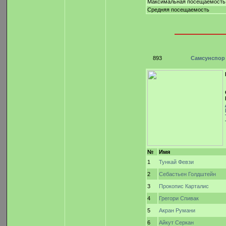
Максимальная посещаемость
Средняя посещаемость
893
Самсунспор 
№
Имя
1
Тункай Февзи
2
Себастьен Голдштейн
3
Прокопис Карталис
4
Грегори Спивак
5
Акран Румани
6
Айкут Серкан