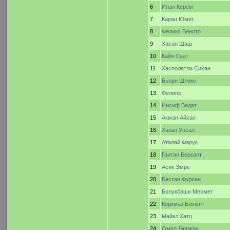
6
Инан Керем
7
Каран Юмит
8
Феликс Бенито
9
Хасан Шаш
10
Кайя Суат
11
Хасполатли Сихан
12
Бьорн Шлике
13
Фелипе
14
Инсиф Ведат
15
Акман Айхан
16
Хакан Унсал
17
Аталай Фарук
18
Гаитан Беркант
19
Асик Эмре
20
Бастан Фуркан
21
Болукбаши Мехмет
22
Коркмаз Бюлент
23
Майкл Хатц
24
Омер Дюржан