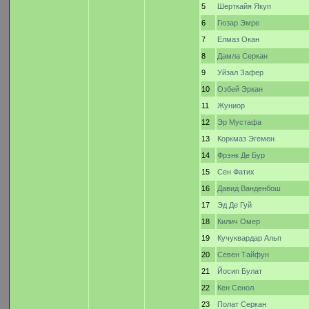
5
Шерткайя Якуп
6
Гюзар Эмре
7
Елмаз Окан
8
Дамла Серкан
9
Уйзал Зафер
10
Озбей Эркан
11
Жуниор
12
Эр Мустафа
13
Коркмаз Эгемен
14
Фрэнк Де Бур
15
Сен Фатих
16
Давид Ванденбош
17
Эд Де Гуй
18
Килич Омер
19
Кучуквардар Альп
20
Севен Тайфун
21
Йосип Булат
22
Кен Сенол
23
Полат Серкан