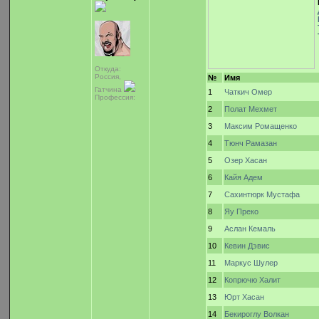
Откуда:
Россия,
№
Имя
Гатчина
1
Чаткич Омер
Профессия:
2
Полат Мехмет
3
Максим Ромащенко
4
Тюнч Рамазан
5
Озер Хасан
6
Кайя Адем
7
Сахинтюрк Мустафа
8
Яу Преко
9
Аслан Кемаль
10
Кевин Дэвис
11
Маркус Шулер
12
Копрючю Халит
13
Юрт Хасан
14
Бекироглу Волкан