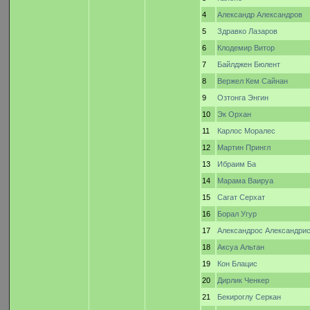
4
Александр Александров
5
Здравко Лазаров
6
Клодемир Витор
7
Байлджен Бюлент
8
Вержел Кем Сайнан
9
Озтонга Энгин
10
Эк Орхан
11
Карлос Моралес
12
Мартин Прингл
13
Ибраим Ба
14
Марама Ваируа
15
Сагат Серхат
16
Борал Угур
17
Александрос Александри
18
Аксуа Альтан
19
Кон Блацис
20
Дирлик Ченкер
21
Бекироглу Серкан