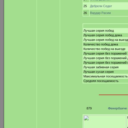
25
Дебрели Седат
26
Вардар Расим
Лучшая серия побед
Лучшая серия побед дома
Лучшая серия побед на выезд
Количество побед дома
Количество побед на выезде
Лучшая серия без поражений
Лучшая серия без поражений
Лучшая серия без поражений 
Лучшая забивная серия
Лучшая сухая серия
Максимальная посещаемость
Средняя посещаемость
879
Фенербахче 