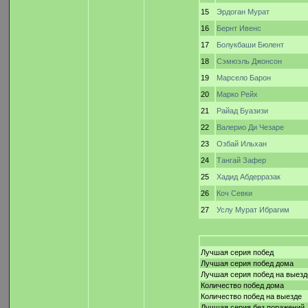
15
Эрдоган Мурат
16
Бернт Ивенс
17
Болукбаши Бюлент
18
Сэмюэль Джонсон
19
Марсело Барон
20
Марко Рейх
21
Райад Буазизи
22
Валерио Ди Чезаре
23
Озбай Ильхан
24
Тангай Зафер
25
Хадид Абдерразак
26
Коч Севки
27
Услу Мурат Ибрагим
Лучшая серия побед
Лучшая серия побед дома
Лучшая серия побед на выезд
Количество побед дома
Количество побед на выезде
Лучшая серия без поражений