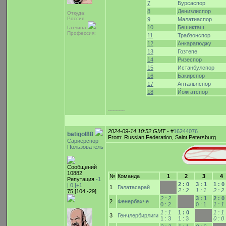
7
Бурсаспор
8
Денизлиспор
Откуда:
Россия,
9
Малатиаспор
10
Бешикташ
Гатчина
Профессия:
11
Трабзонспор
12
Анкарагюджу
13
Гозтепе
14
Ризеспор
15
Истанбулспор
16
Бакирспор
17
Антальяспор
18
Йожгатспор
-----------
2024-09-14 10:52 GMT
- #
16244076
batigol88
From: Russian Federation, Saint Petersburg
Сариерспор
Пользователь
Сообщений
10882
№
Команда
1
2
3
4
Репутация
-1
2 : 0
3 : 1
1 : 0
|
0
|+1
1
Галатасарай
2 : 2
1 : 1
2 : 2
75 [104 -29]
2 : 2
3 : 1
2 : 0
2
Фенербахче
0 : 2
0 : 1
1 : 1
1 : 1
1 : 0
1 : 1
3
Генчлербирлиги
1 : 3
1 : 3
0 : 0