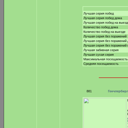
Лучшая серия побед
Лучшая серия побед дома
Лучшая серия побед на выезд
Количество побед дома
Количество побед на выезде
Лучшая серия без поражений
Лучшая серия без поражений
Лучшая серия без поражений 
Лучшая забивная серия
Лучшая сухая серия
Максимальная посещаемость
Средняя посещаемость
881
Генчлербирл