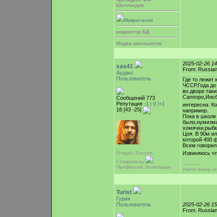
Шотландии
Мавритания
корректор БД
Модер школьнегов
2025-02-26 1
sas41
From: Russian
Аудакс
Пользователь
Где то лежит
ЧССР.Года до
во дворе так
Саппоро,Инсб
Сообщений 773
Репутация
-1 |
0
|+1
интересна. К
18 [43 -25]
например.
Пока в школе
было,нумизма
хомячки,рыбки
Цоя. В 90м и
которой 400 
Всем говорил
Откуда: Россия,
Извиняюсь чт
Ставрополь
-----------
Профессия: болельщик
Учите юмор,чт
Turist
Гурия
Пользователь
2025-02-26 1
From: Russian