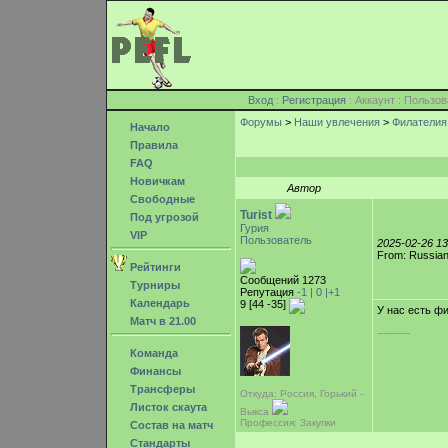
Вход
:
Регистрация
: Аккаунт : Поль
Форумы
>
Наши увлечения
>
Филателия
Начало
Правила
FAQ
Новичкам
Автор
Свободные
Turist
Под угрозой
Гурия
VIP
Пользователь
2025-02-26 1
From: Russian
Рейтинги
Сообщений 1273
Турниры
Репутация
-1 |
0
|+1
Календарь
9 [44 -35]
У нас есть ф
Матч в 21.00
-----------
Команда
Финансы
Трансферы
Откуда: Россия, Горький -
Листок скаута
Выкса
Профессия: Закупки
Состав на матч
Стандарты