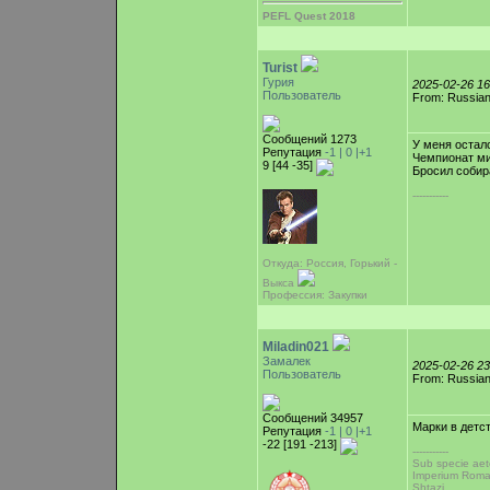
PEFL Quest 2018
Turist
Гурия
2025-02-26 1
Пользователь
From: Russian
Сообщений 1273
У меня остал
Репутация
-1 |
0
|+1
Чемпионат ми
9 [44 -35]
Бросил собир
-----------
Откуда: Россия, Горький -
Выкса
Профессия: Закупки
Miladin021
Замалек
2025-02-26 2
Пользователь
From: Russian
Сообщений 34957
Марки в детс
Репутация
-1 |
0
|+1
-22 [191 -213]
-----------
Sub specie aete
Imperium Rom
Shtazi...