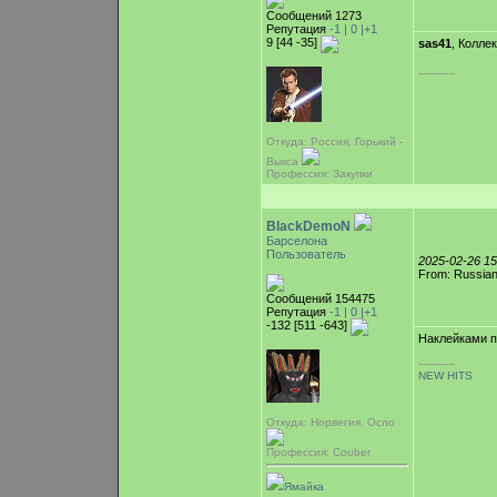
Сообщений 1273
Репутация
-1 |
0
|+1
9 [44 -35]
sas41
, Колле
-----------
Откуда: Россия, Горький -
Выкса
Профессия: Закупки
BlackDemoN
Барселона
Пользователь
2025-02-26 1
From: Russian
Сообщений 154475
Репутация
-1 |
0
|+1
-132 [511 -643]
Наклейками п
-----------
NEW HITS
Откуда: Норвегия, Осло
Профессия: Couber
Ямайка