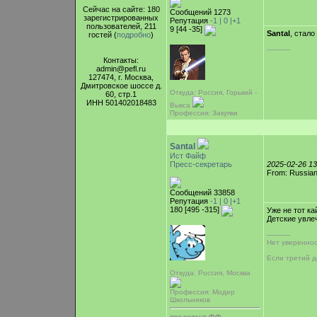
Сейчас на сайте: 180
Сообщений 1273
зарегистрированных
Репутация
-1 |
0
|+1
пользователей, 211
9 [44 -35]
Santal
, стало
гостей (
подробно
)
-----------
Контакты:
admin@pefl.ru
127474, г. Москва,
Дмитровское шоссе д.
Откуда: Россия, Горький -
60, стр.1
ИНН 501402018483
Выкса
Профессия: Закупки
Santal
Ист Файф
Пресс-секретарь
2025-02-26 1
From: Russian
Сообщений 33858
Репутация
-1 |
0
|+1
180 [495 -315]
Уже не тот к
Детские увле
-----------
Нет увереннос
Если третий д
Откуда: Россия, Москва
Профессия: Модер
Школьников
президент ФФ