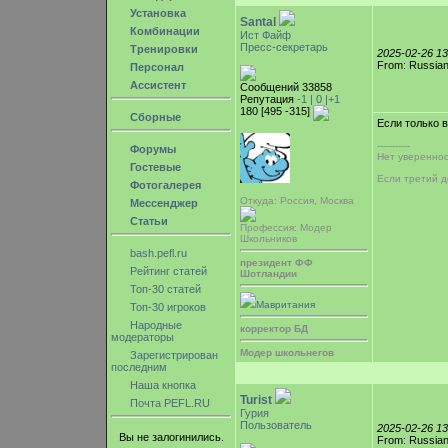
Установка
Santal
Комбинации
Ист Файф
Пресс-секретарь
Тренировки
2025-02-26 1
From: Russian
Персонал
Ассистент
Сообщений 33858
Репутация
-1 |
0
|+1
180 [495 -315]
Сборные
Если только 
-----------
Форумы
Нет увереннос
Гостевые
Если третий д
Фотогалерея
Откуда: Россия, Москва
Мессенджер
Статьи
Профессия: Модер
Школьников
bash.pefl.ru
президент ФФ
Рейтинг статей
Шотландии
Топ-30 статей
Мавритания
Топ-30 игроков
Народные
корректор БД
модераторы
Модер школьнегов
Зарегистрирован
последним
Наша кнопка
Turist
Почта PEFL.RU
Гурия
Пользователь
2025-02-26 1
Вы не залогинились.
From: Russian