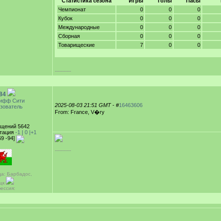
Статистика сезона
Игры
Голы
Пасы
Чемпионат
0
0
0
Кубок
0
0
0
Международные
0
0
0
Сборная
0
0
0
Товарищеские
7
0
0
-----------
84
ифф Сити
2025-08-03 21:51 GMT
- #
16463606
зователь
From: France, V�ry
щений 5642
тация
-1 |
0
|+1
69 -94]
-----------
да: Барбадос,
цк
ессия: