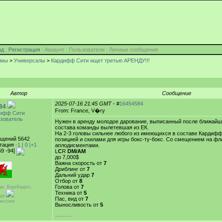
од
:
Регистрация
: Аккаунт : Пользователи : Личные сообщения
умы
>
Универсалы
>
Кардифф Сити ищет третью АРЕНДУ!!!
Автор
Сообщение
2025-07-16 21:45 GMT
- #
16454584
84
From: France, V�ry
ифф Сити
зователь
Нужен в аренду молодое дарование, выписанный после ближайш
состава команды вылетевшая из ЕК.
На 2-3 головы сильнее любого из имеющихся в составе Кардифф
щений 5642
позицией и скилами для игры бокс-ту-бокс. Со смещением на фл
тация
-1 |
0
|+1
аплодисментами.
69 -94]
L
C
R
DM/AM
до 7,000$
Важна скорость от
7
Дриблинг от
7
Дальний удар
7
Отбор от
8
да: Барбадос,
Голова от
7
Техника от
5
цк
Пас, вид от
7
ессия:
Выносливость от
5
-----------