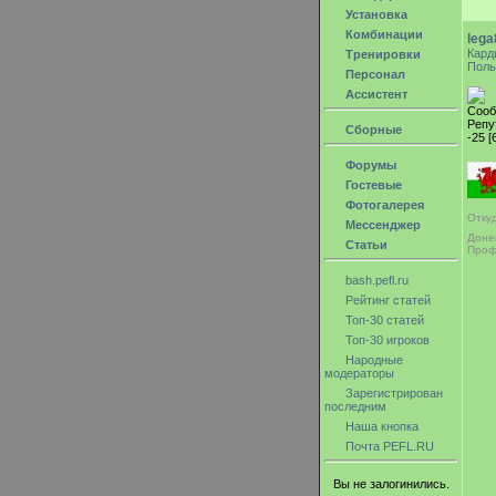
Установка
Комбинации
lega
Кард
Тренировки
Поль
Персонал
Ассистент
Сооб
Репу
Сборные
-25 [
Форумы
Гостевые
Фотогалерея
Отку
Мессенджер
Доне
Статьи
Проф
bash.pefl.ru
Рейтинг статей
Топ-30 статей
Топ-30 игроков
Народные
модераторы
Зарегистрирован
последним
Наша кнопка
Почта PEFL.RU
Вы не залогинились.