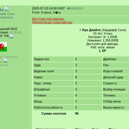
2025-07-20 14:09 GMT
- #
16456213
84
From: France, V�ry
ифф Сити
зователь
Доступен для аренды.
Предпочитает короткий пас
щений 5642
#
Луи Джайлс
(Кардифф Сити)
тация
-1 |
0
|+1
19 лет, Уэльс
69 -94]
Контракт: 4г. 1,000$
Номинал: 1,358,000$
Доступен для аренды.
Раб. нога: левая
L DF
да: Барбадос,
Лидерство
5
Дриблинг
цк
ессия:
Удар
2
Пас
Видение поля
3
Игра головой
Навес
8
Дальний удар
Перс. опека
3
Скорость
Штрафные
3
Выбор позиции
Угловые
4
Техника
Мощь
7
Отбор мяча
Работоспособность
5
Выносливость
Сумма скиллов
86