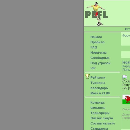
Вх
Фор
Начало
Правила
FAQ
Новичкам
Свободные
lega
Под угрозой
Кард
VIP
Поль
Рейтинги
Сооб
Турниры
Репу
Календарь
-25 [
Матч в 21.00
Команда
Финансы
Отку
Трансферы
Доне
Проф
Листок скаута
Состав на матч
Стандарты