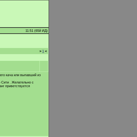
11:51 (65й ИД)
>
1
<
его кача или выпавший из
 Сити . Желательно с
анг приветствуется