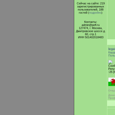
Сейчас на сайте: 219
зарегистрированных
пользователей, 188
гостей (
подробно
)
Контакты:
admin@pefl.ru
127474, г. Москва,
Дмитровское шоссе д.
60, стр.1
ИНН 501402018483
lega
Кард
Поль
Сооб
Репу
-25 [
Отку
Доне
Проф