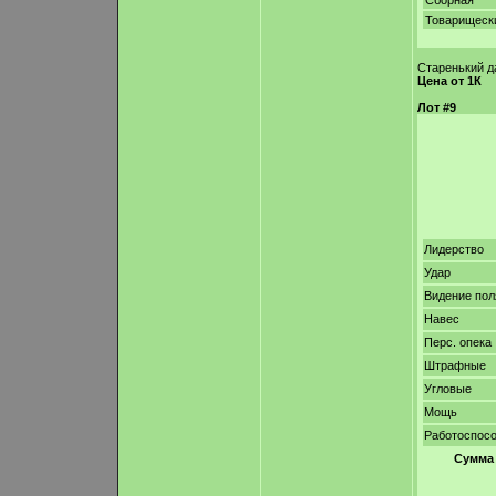
Сборная
Товарищеск
Старенький д
Цена от 1К
Лот #9
Лидерство
Удар
Видение пол
Навес
Перс. опека
Штрафные
Угловые
Мощь
Работоспос
Сумма