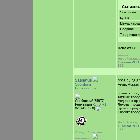
Статистик
Чемпионат
Кубок
Междунаро
Сборная
Товарищеск
Цена от 1к
-----------
Не бойся зада
ТГ-канал PEFL
926
Sashatus
2026-04-28 2
Эббсфлит
From: Russian
Пользователь
Гвиннетт прод
Хиггинс прод
Сообщений 75977
Андерсон про
Репутация
-1 |
0
|+1
Лексерт прода
82 [442 -360]
Брайан прода
Тарготт прод
-----------
Не бойся зада
ТГ-канал PEFL
926
Откуда: Австралия,
Ломоносов