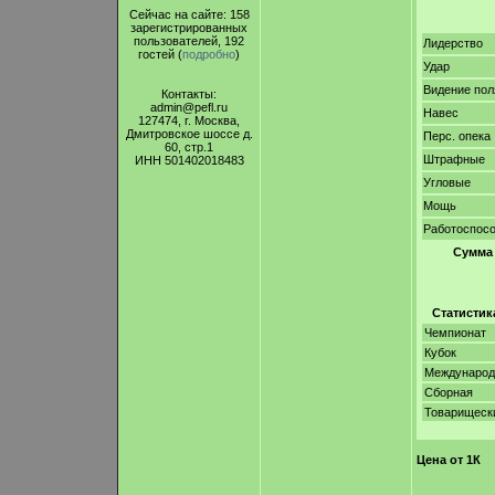
Сейчас на сайте: 158
зарегистрированных
пользователей, 192
Лидерство
гостей (
подробно
)
Удар
Видение пол
Контакты:
admin@pefl.ru
Навес
127474, г. Москва,
Дмитровское шоссе д.
Перс. опека
60, стр.1
Штрафные
ИНН 501402018483
Угловые
Мощь
Работоспос
Сумма
Статистик
Чемпионат
Кубок
Междунаро
Сборная
Товарищеск
Цена от 1К