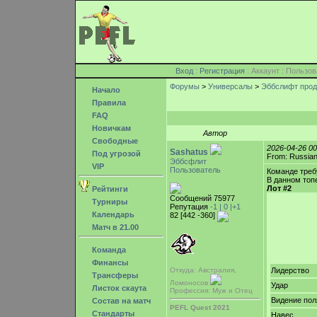
Вход
:
Регистрация
: Аккаунт : Поль
Форумы
>
Универсалы
>
Эббслифт прода
Начало
Правила
FAQ
Новичкам
Автор
Свободные
2026-04-26 0
Sashatus
Под угрозой
From: Russian
Эббсфлит
VIP
Пользователь
Команде треб
В данном топ
Лот #2
Рейтинги
Сообщений 75977
Турниры
Репутация
-1 |
0
|+1
Календарь
82 [442 -360]
Матч в 21.00
Команда
Финансы
Откуда: Австралия,
Лидерство
Трансферы
Ломоносов
Удар
Листок скаута
Профессия: Муж и Отец
Видение пол
Состав на матч
PEFL Quest 2021
Стандарты
Навес