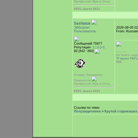
Профессия: Муж и Отец
PEFL Quest 2021
Sashatus
Эббсфлит
2026-08-05 0
Пользователь
From: Russian
Сообщений 75977
Репутация
-1 |
0
|+1
82 [442 -360]
-----------
Не бойся зада
ТГ-канал PEFL
926
Откуда: Австралия,
Ломоносов
Профессия: Муж и Отец
PEFL Quest 2021
Ссылки по теме:
Полузащитники
>
Крутой старикашка 