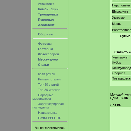
Установка
Перс. опека
Комбинации
Штрафные
Тренировки
Угловые
Персонал
Мощь
Ассистент
Работоспос
Сборные
Сумма
Форумы
Гостевые
Статистик
Фотогалерея
Чемпионат
Мессенджер
Кубок
Статьи
Междунаро
Сборная
bash.pefl.ru
Товарищеск
Рейтинг статей
Топ-30 статей
Топ-30 игроков
Молодой, уни
Народные
Цена ~500К
модераторы
Зарегистрирован
Лот #4
последним
Наша кнопка
Почта PEFL.RU
Вы не залогинились.