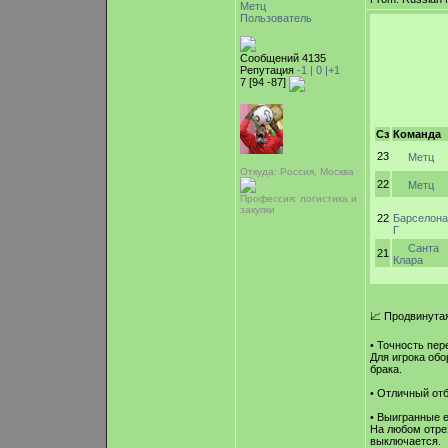
Метц
Пользователь
Сообщений 4135
Репутация
-1 |
0
|+1
7 [94 -87]
Сз
Команда
23
Метц
Откуда: Россия, Москва
22
Метц
Профессия: логистика и
закупки
22
Барселона
Г
Санта
21
Клара
📈 Продвинутая
• Точность пе
Для игрока обо
брака.
• Отличный отб
• Выигранные е
На любом отрез
выключается.