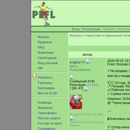
Вход
:
Регистрация
: Аккаунт : Поль
Форумы
>
Защитники
>
Идеальный латер
Начало
Правила
FAQ
Новичкам
Автор
Свободные
2026-05-01 14
engine74
Под угрозой
From: Russian 
Метц
VIP
Пользователь
⚡️ На продажу:
мастер станда
Рейтинги
Сообщений 4135
Турниры
🇪🇨 24 года, 
Репутация
-1 |
0
|+1
📍 Позиция: R
Календарь
7 [94 -87]
🦶 Рабочая ног
Матч в 21.00
⭐ Сумма скилл
Номинал: 15 54
Команда
💰 **Цена прода
Финансы
---
Трансферы
Откуда: Россия, Москва
Листок скаута
🔒 Ключевые н
Профессия: логистика и
Состав на матч
закупки
🏹 Отбор мяча 
Стандарты