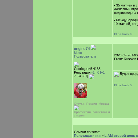
• 35 матчей в 
Железный игро
подтверждена 
• Международн
10 матчей, сре
-----------
I'll be back ©
engine74
Метц
2026-07-26 08
Пользователь
From: Russian 
Сообщений 4135
Репутация
-1 |
0
|+1
Будет прод
7 [94 -87]
-----------
I'll be back ©
Откуда: Россия, Москва
Профессия: логистика и
закупки
Ссылки по теме:
Полузащитники
>
L AM второй день в