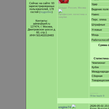
Сейчас на сайте: 93
Удар
зарегистрированных
Откуда: Россия, Москва
пользователей, 178
Видение поля
гостей (
подробно
)
Профессия: логистика и
Навес
закупки
Перс. опека
Контакты:
admin@pefl.ru
Штрафные
127474, г. Москва,
Дмитровское шоссе д.
Угловые
60, стр.1
Мощь
ИНН 501402018483
Работоспособ
Сумма 
Статистика
Чемпионат
Кубок
Международ
Сборная
Товарищески
-----------
I'll be back ©
2026-05-01 15
engine74
From: Russian 