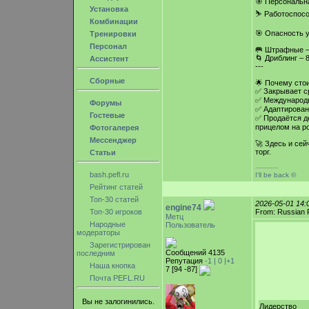
🎯 Персональна
Установка
⛷ Работоспособ
Комбинации
🎯 Опасность у
Тренировки
Персонал
🥅 Штрафные –
🌀 Дриблинг – 
Ассистент
---
Сборные
🌟 Почему стои
✅ Закрывает с
✅ Международн
Форумы
✅ Адаптирован
Гостевые
✅ Продаётся д
прицелом на р
Фотогалерея
Мессенджер
🚀 Здесь и се
торг.
Статьи
-----------
bash.pefl.ru
I'll be back ©
Рейтинг статей
Топ-30 статей
2026-05-01 14
engine74
Топ-30 игроков
From: Russian 
Метц
Народные
Пользователь
модераторы
Зарегистрирован
Сообщений 4135
последним
Репутация
-1 |
0
|+1
Наша кнопка
7 [94 -87]
Почта PEFL.RU
Вы не залогинились.
Лидерство