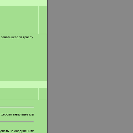
о завальцевали трассу
по херово завальцевали
денеть на соединениях