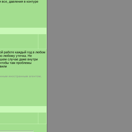
 все, давления в контуре
кой работе каждый год в любом
по любому утечка. Не
удшем случае даже внутри
ю чтобы там проблемы
овили
анным иностранным агентом,