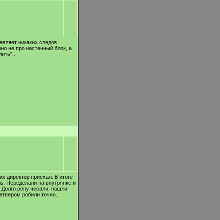
ставляет никаких следов.
чно не про настенный блок, а
ить"...
их директор приехал. В итоге
ль. Переделали на внутрянке и
. Долго репу чесали, нашли
етвером робили точно..