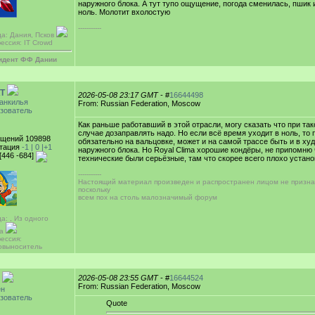
наружного блока. А тут тупо ощущение, погода сменилась, пшик и
ноль. Молотит вхолостую
-----------
да: Дания, Псков
ессия: IT Crowd
идент ФФ Дании
T
2026-05-08 23:17 GMT
- #
16644498
анкилья
From: Russian Federation, Moscow
зователь
Как раньше работавший в этой отрасли, могу сказать что при та
случае дозаправлять надо. Но если всё время уходит в ноль, то 
щений 109898
обязательно на вальцовке, может и на самой трассе быть и в х
тация
-1 |
0
|+1
наружного блока. Но Royal Clima хорошие кондёры, не припомн
[446 -684]
технические были серьёзные, там что скорее всего плохо устан
-----------
Настоящий материал произведен и распространен лицом не призн
поскольку
всем пох на столь малозначимый форум
а: , Из одного
са
ессия:
овыноситель
2026-05-08 23:55 GMT
- #
16644524
From: Russian Federation, Moscow
ен
зователь
Quote