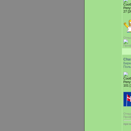
Сооб
Репу
27 [2
Отку
Проф
Cha
Бирк
Поль
Сооб
Репу
101 [
Отку
Проф
през