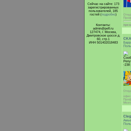
Сейчас на сайте: 173
зарегистрированных
пользователей, 185
гостей (
подробно
)
Отку
Проф
Контакты:
през
admin@pefl.ru
127474, г. Москва,
Дмитровское шоссе д.
CKA
60, стр.1
ИНН 501402018483
Барр
Поль
Сооб
Репу
-238 
Откуд
офи
Проф
Мозг
Cleg
Амь
Поль