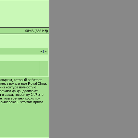
08:43 (65й ИД)
>
1
<
 кондеем, который работает
име, втюхали нам Royal Clima.
по из контура полностью
твечают да-да, доливают
в закат, говоря ну 24/7 это
ак, или всё-таки косяк при
Сомневаюсь, что там прямо