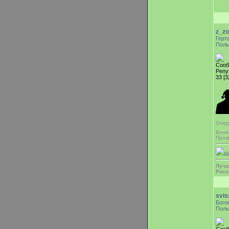
z_zo
Герт
Поль
Сооб
Репу
33 [3
Отку
Вен
Проф
Ш
Лучш
Росс
svis
Боге
Поль