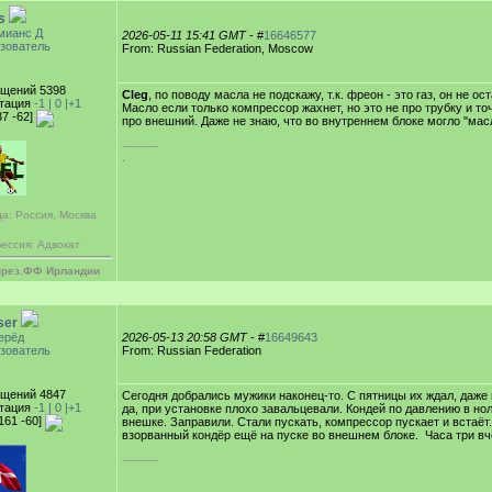
s
мианс Д
2026-05-11 15:41 GMT
- #
16646577
зователь
From: Russian Federation, Moscow
щений 5398
Cleg
, по поводу масла не подскажу, т.к. фреон - это газ, он не о
тация
-1 |
0
|+1
Масло если только компрессор жахнет, но это не про трубку и то
37 -62]
про внешний. Даже не знаю, что во внутреннем блоке могло "масл
-----------
.
а: Россия, Москва
ессия: Адвокат
през.ФФ Ирландии
ser
ерёд
2026-05-13 20:58 GMT
- #
16649643
зователь
From: Russian Federation
щений 4847
Сегодня добрались мужики наконец-то. С пятницы их ждал, даже 
тация
-1 |
0
|+1
да, при установке плохо завальцевали. Кондей по давлению в но
161 -60]
внешке. Заправили. Стали пускать, компрессор пускает и встаёт
взорванный кондёр ещё на пуске во внешнем блоке.
Часа три вч
-----------