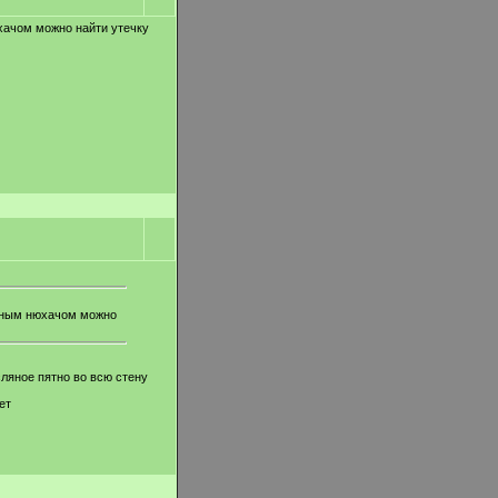
юхачом можно найти утечку
льным нюхачом можно
сляное пятно во всю стену
ет