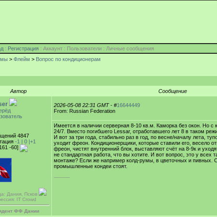
од
:
Регистрация
: Аккаунт : Пользователи : Личные сообщения
умы
>
Флейм
>
Вопрос по кондиционерам
Автор
Сообщение
ser
2026-05-08 22:31 GMT
- #
16644449
ерёд
From: Russian Federation
зователь
Имеется в наличии серверная 8-10 кв.м. Каморка без окон. Но с
24/7. Вместо погибшего Lessar, отработавшего лет 8 в таком реж
щений 4847
И вот за три года, стабильно раз в год, по весне/началу лета, ту
тация
-1 |
0
|+1
уходит фреон. Кондиционерщики, которые ставили его, весело о
161 -60]
фреон, чистят внутренний блок, выставляют счёт на 8-9к и уходят 
не стандартная работа, что вы хотите. И вот вопрос, это у всех т
монтаже? Если же например колд-румы, в цветочных и пивных. 
промышленные кондеи стоят.
-----------
да: Дания, Псков
ессия: IT Crowd
идент ФФ Дании