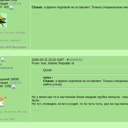
щений 5398
тация
-1 |
0
|+1
37 -62]
Chaser
, а фреон подтëков не оставляет. Только специальным н
-----------
.
а: Россия, Москва
ессия: Адвокат
през.ФФ Ирландии
2026-05-11 15:22 GMT
- #
16646556
From: Iran, Islamic Republic of
ен
зователь
Quote
sviss :
щений 18930
Chaser
, а фреон подтëков не оставляет. Только специа
тация
-1 |
0
|+1
найти утечку
66 -239]
Ну у меня как-то в настенном блоке медная трубка лопнула - ма
было
Но тут, очевидно, если и уходит, то по чуть-чуть, раз на год хвата
-----------
да: Испания, Москва
ессия: НЕТ