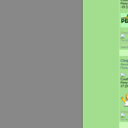
Сооб
Репу
-25 [
Откуд
Проф
зам.
Cleg
Амь
Поль
Сооб
Репу
27 [2
Отку
Проф