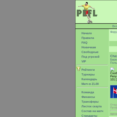
Вх
Фор
Начало
Правила
FAQ
Новичкам
Свободные
Cha
Под угрозой
Бирк
VIP
Поль
Рейтинги
Сооб
Турниры
Репу
Календарь
101 [
Матч в 21.00
Команда
Финансы
Трансферы
Отку
Листок скаута
Проф
Состав на матч
през
Стандарты