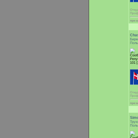
Отку
Проф
през
Cha
Бирк
Поль
Сооб
Репу
101 [
Отку
Проф
през
Sim
Трух
Поль
Сооб