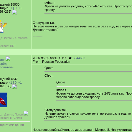
sviss :
щений 18930
Фреон не должен уходить, хоть 24/7 хоть как. Просто ту
тация
-1 |
0
|+1
трассу
66 -239]
Стопудово так
Ну еще может в самом кондее течь, но если раз в год, то скорее 
Длинная трасса?
-----------
да: Испания, Москва
ессия: НЕТ
2026-05-09 06:12 GMT
- #
16644653
ser
From: Russian Federation
ерёд
зователь
Quote
Cleg :
щений 4847
Quote
тация
-1 |
0
|+1
161 -60]
sviss :
Фреон не должен уходить, хоть 24/7 хоть как. Про
херово завальцевали трассу
Стопудово так
Ну еще может в самом кондее течь, но если раз в год, то
да: Дания, Псков
Длинная трасса?
ессия: IT Crowd
идент ФФ Дании
Через соседний кабинет, во двор здания. Метров 8. Что удивитель