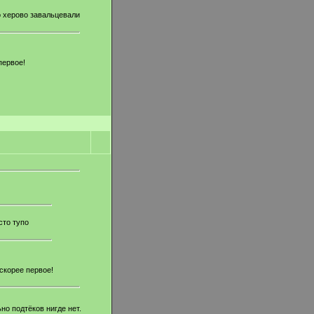
по херово завальцевали
первое!
сто тупо
 скорее первое!
но подтёков нигде нет.