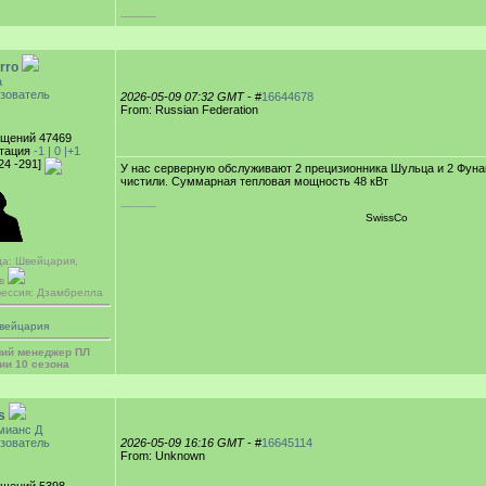
-----------
rro
а
зователь
2026-05-09 07:32 GMT
- #
16644678
From: Russian Federation
щений 47469
тация
-1 |
0
|+1
24 -291]
У нас серверную обслуживают 2 прецизионника Шульца и 2 Фунаи
чистили. Суммарная тепловая мощность 48 кВт
-----------
SwissCo
да: Швейцария,
ев
ессия: Дзамбрелла
вейцария
ий менеджер ПЛ
ии 10 сезона
s
мианс Д
зователь
2026-05-09 16:16 GMT
- #
16645114
From: Unknown