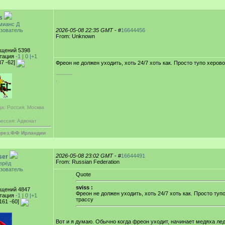
s
мианс Д
зователь
2026-05-08 22:35 GMT
- #
16644456
From: Unknown
щений 5398
тация
-1 |
0
|+1
37 -62]
Фреон не должен уходить, хоть 24/7 хоть как. Просто тупо херов
-----------
.
а: Россия, Москва
ессия: Адвокат
през.ФФ Ирландии
2026-05-08 23:02 GMT
- #
16644491
ser
From: Russian Federation
ерёд
зователь
Quote
sviss :
щений 4847
Фреон не должен уходить, хоть 24/7 хоть как. Просто ту
тация
-1 |
0
|+1
трассу
161 -60]
Вот и я думаю. Обычно когда фреон уходит, начинает медяха ле