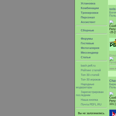
Установка
Комбинации
svis
Боге
Тренировки
Поль
Персонал
Ассистент
Сооб
Репу
Сборные
-25 [
Форумы
Гостевые
Фотогалерея
Мессенджер
Откуд
Статьи
Проф
bash.pefl.ru
зам.
Рейтинг статей
Топ-30 статей
Топ-30 игроков
Cha
Народные
Бирк
модераторы
Поль
Зарегистрирован
последним
Сооб
Наша кнопка
Репу
101 [
Почта PEFL.RU
Вы не залогинились.