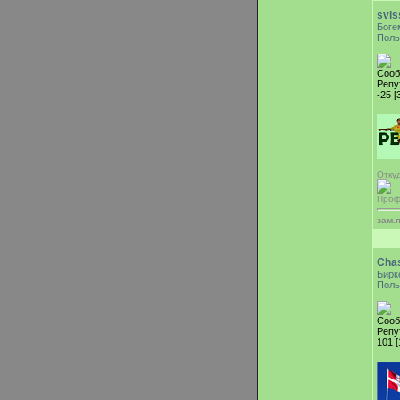
svis
Боге
Поль
Сооб
Репу
-25 [
Откуд
Проф
зам.
Cha
Бирк
Поль
Сооб
Репу
101 [