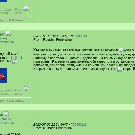
да: Дания, Псков
ессия: IT Crowd
идент ФФ Дании
ser
2026-07-03 19:32 GMT
- #
16688018
ерёд
From: Russian Federation
зователь
Уже как мемуары) два месяца, ремонт все в процессе
дольют
щений 4847
Компрессор уходит в защиту и стопарит. Снимали, внешку и нутр
тация
-1 |
0
|+1
напрямую без трассы - робит. Задумались, а почему неделя все
161 -60]
проверены. Развели на два контура, оба заазотили и оставили на 
приехали, померяли, свищ именно на уличном блоке и на заводск
Забрал опять, будет запаивать. Вот такая Royal Clima
Первый 
-----------
да: Дания, Псков
ессия: IT Crowd
идент ФФ Дании
on
ильянос
зователь
2026-07-03 22:24 GMT
- #
16688118
From: Russian Federation
щений 79304