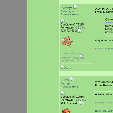
Pyranya
2026-07-27 1
Ливерпуль
From: Moldova,
Пользователь
Quote
Сообщений 73395
Surok
Репутация
-1 |
0
|+1
Говор
41 [442 -401]
потен
надежные ист
-----------
BOOM!
YouTu
Откуда: Молдова,
Суровый город
Профессия: QA
Гаити
Surok
2026-07-27 1
Лестер
From: Russian
Пользователь
А жаль. Хоро
Сообщений 100864
Репутация
-1 |
0
|+1
-----------
266 [479 -213]
Иногда что-т
Прогнозы АПЛ