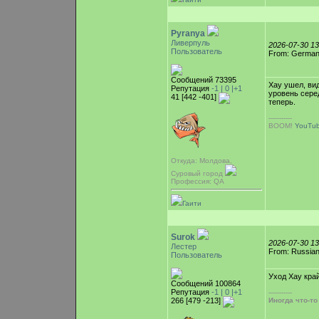
Pyranya
Ливерпуль
2026-07-30 1
Пользователь
From: Germa
Сообщений 73395
Хау ушел, ви
Репутация
-1 |
0
|+1
уровень сере
41 [442 -401]
теперь.
-----------
BOOM!
YouTu
Откуда: Молдова,
Суровый город
Профессия: QA
Гаити
Surok
2026-07-30 1
Лестер
From: Russian
Пользователь
Уход Хау кра
Сообщений 100864
Репутация
-1 |
0
|+1
-----------
266 [479 -213]
Иногда что-т