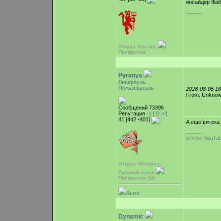
инсайдер Фаб
-----------
Откуда: Россия,
Профессия:
Pyranya
Ливерпуль
Пользователь
2026-08-05 1
From: Unkno
Сообщений 73395
Репутация
-1 |
0
|+1
41 [442 -401]
А еще витека
-----------
BOOM!
YouTu
Откуда: Молдова,
Суровый город
Профессия: QA
Гаити
Dynamic