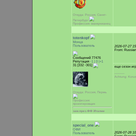
Откуда: Россия, Санкт-
Петербург
Профессия: манкунианец
totenkopf
Монца
Пользователь
2026-07-27 1
From: Russian
Сообщений 77476
Репутация
-1 |
0
|+1
31 [332 -301]
еще сезон иг
-----------
Achtung: Korus 
Откуда: Россия, Пермь
Профессия:
проектировщик
зам.през.ФФ Италии
special_one
ОФИ
2026-07-28 1
Пользователь