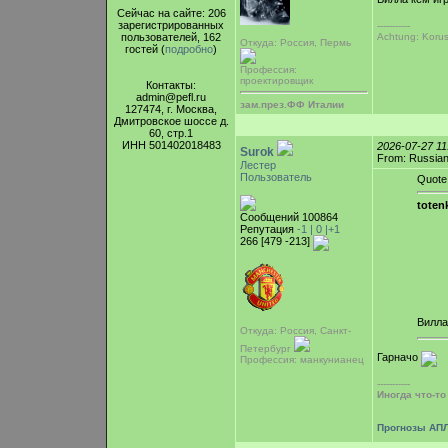
Сейчас на сайте: 206
зарегистрированных
-----------
Achtung: Korus 
пользователей, 162
Откуда: Россия, Пермь
гостей (
подробно
)
Профессия:
проектировщик
Контакты:
admin@pefl.ru
зам.през.ФФ Италии
127474, г. Москва,
Дмитровское шоссе д.
60, стр.1
ИНН 501402018483
2026-07-27 1
Surok
From: Russian
Лестер
Пользователь
Quote
toten
Сообщений 100864
Репутация
-1 |
0
|+1
266 [479 -213]
Вилла
Откуда: Россия, Санкт-
Петербург
Гарначо
Профессия: манкунианец
-----------
Иногда что-т
Прогнозы АПЛ