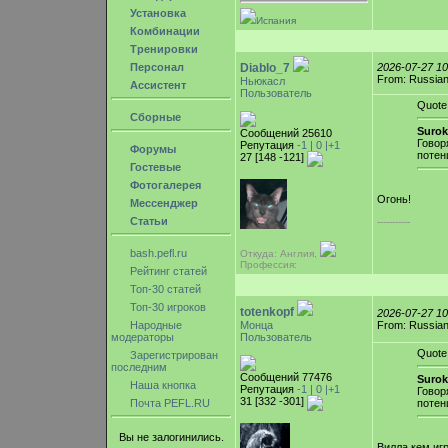
Установка
Испания
Комбинации
Тренировки
Персонал
Diablo_7
2026-07-27 1
From: Russian
Ньюкасл
Ассистент
Пользователь
Quote
Сборные
Surok
Сообщений 25610
Говор
Репутация
-1 |
0
|+1
Форумы
потен
27 [148 -121]
Гостевые
Фотогалерея
Огонь!
Мессенджер
Статьи
-----------
bash.pefl.ru
Откуда: Англия,
Профессия:
Рейтинг статей
Топ-30 статей
Топ-30 игроков
totenkopf
2026-07-27 1
Народные
Монца
From: Russian
модераторы
Пользователь
Quote
Зарегистрирован
последним
Сообщений 77476
Surok
Наша кнопка
Репутация
-1 |
0
|+1
Говор
31 [332 -301]
Почта PEFL.RU
потен
Вы не залогинились.
Вилла кем иг