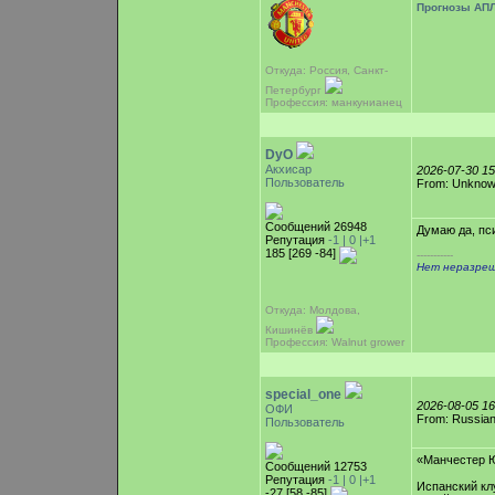
Прогнозы АПЛ
Откуда: Россия, Санкт-
Петербург
Профессия: манкунианец
DyO
Акхисар
2026-07-30 1
Пользователь
From: Unkno
Сообщений 26948
Думаю да, пс
Репутация
-1 |
0
|+1
185 [269 -84]
-----------
Нет неразреш
Откуда: Молдова,
Кишинёв
Профессия: Walnut grower
special_one
2026-08-05 1
ОФИ
From: Russian
Пользователь
«Манчестер Ю
Сообщений 12753
Репутация
-1 |
0
|+1
Испанский кл
-27 [58 -85]