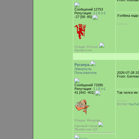
From: Russian
Сообщений 12753
Репутация
-1 |
0
|+1
Уэлбека надо
-27 [58 -85]
-----------
Откуда: Россия,
Профессия:
Pyranya
Ливерпуль
Пользователь
2026-07-28 1
From: Germa
Сообщений 73395
Репутация
-1 |
0
|+1
41 [442 -401]
Так челси же
-----------
BOOM!
YouTu
Откуда: Молдова,
Суровый город
Профессия: QA
Гаити