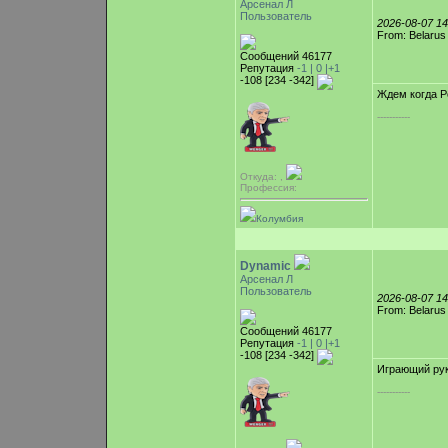
Арсенал Л
Пользователь
2026-08-07 1
From: Belarus
Сообщений 46177
Репутация
-1 |
0
|+1
-108 [234 -342]
Ждем когда Р
-----------
Откуда: ,
Профессия:
Колумбия
Dynamic
Арсенал Л
Пользователь
2026-08-07 1
From: Belarus
Сообщений 46177
Репутация
-1 |
0
|+1
-108 [234 -342]
Играющий рук
-----------