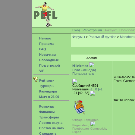
Вход
:
Регистрация
: Аккаунт : Пользо
Форумы
>
Реальный футбол
>
Mancheste
Начало
Правила
FAQ
Новичкам
Автор
Свободные
Под угрозой
N1ckmar
Реал Сосьедад
VIP
Пользователь
2026-07-27 1
Рейтинги
From: German
Сообщений 4591
Турниры
Репутация
-1 |
0
|+1
Календарь
-21 [42 -63]
Матч в 21.00
так-то неплох
Команда
-----------
Финансы
Трансферы
Откуда: Германия,
Листок скаута
Regensburg
Состав на матч
Профессия: Connectivity
Expert
Стандарты