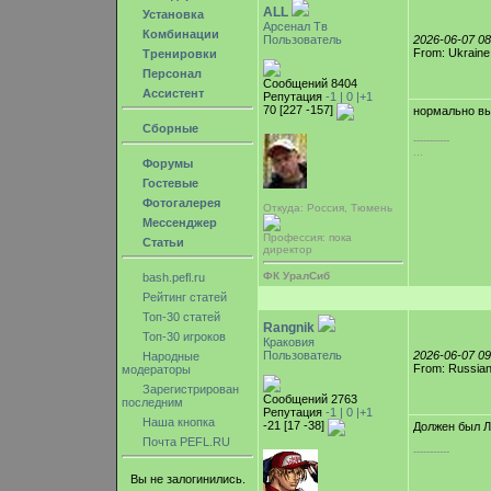
ALL
Установка
Арсенал Тв
Комбинации
Пользователь
2026-06-07 0
From: Ukraine
Тренировки
Персонал
Сообщений 8404
Ассистент
Репутация
-1 |
0
|+1
70 [227 -157]
нормально в
Сборные
-----------
...
Форумы
Гостевые
Фотогалерея
Откуда: Россия, Тюмень
Мессенджер
Профессия: пока
Статьи
директор
ФК УралСиб
bash.pefl.ru
Рейтинг статей
Топ-30 статей
Rangnik
Топ-30 игроков
Краковия
Пользователь
2026-06-07 0
Народные
From: Russian
модераторы
Зарегистрирован
Сообщений 2763
последним
Репутация
-1 |
0
|+1
Наша кнопка
-21 [17 -38]
Должен был Ле
Почта PEFL.RU
-----------
Вы не залогинились.