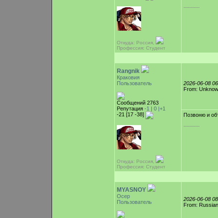
-----------
Откуда: Россия,
Профессия: Студент
Rangnik
Краковия
Пользователь
2026-06-08 0
From: Unkno
Сообщений 2763
Репутация
-1 |
0
|+1
-21 [17 -38]
Позвоню и об
-----------
Откуда: Россия,
Профессия: Студент
MYASNOY
Осер
2026-06-08 0
Пользователь
From: Russian