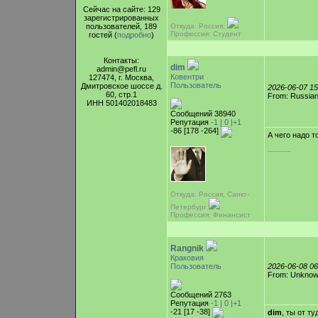
Сейчас на сайте: 129
зарегистрированных
пользователей, 189
Откуда: Россия,
Профессия: Студент
гостей (
подробно
)
Контакты:
dim
admin@pefl.ru
Ковентри
127474, г. Москва,
Пользователь
Дмитровское шоссе д.
2026-06-07 1
60, стр.1
From: Russian
ИНН 501402018483
Сообщений 38940
Репутация
-1 |
0
|+1
-86 [178 -264]
А чего надо т
-----------
Откуда: Россия, Санкт-
Петербург
Профессия: Финансист
Rangnik
Краковия
Пользователь
2026-06-08 0
From: Unkno
Сообщений 2763
Репутация
-1 |
0
|+1
-21 [17 -38]
dim
, ты от ту