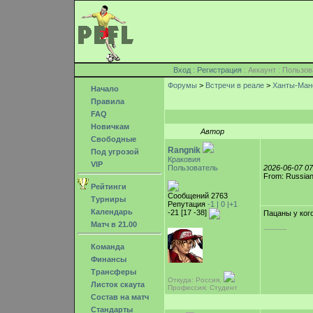
Вход
:
Регистрация
: Аккаунт : Поль
Форумы
>
Встречи в реале
>
Ханты-Ман
Начало
Правила
FAQ
Новичкам
Автор
Свободные
Rangnik
Под угрозой
Краковия
VIP
Пользователь
2026-06-07 0
From: Russian
Рейтинги
Сообщений 2763
Турниры
Репутация
-1 |
0
|+1
Календарь
-21 [17 -38]
Пацаны у ког
Матч в 21.00
-----------
Команда
Финансы
Трансферы
Откуда: Россия,
Листок скаута
Профессия: Студент
Состав на матч
Стандарты