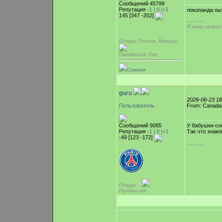
Сообщений 45799
Репутация
-1 |
0
|+1
локопанда пы
145 [347 -202]
-----------
Я живу напрот
Откуда: Россия, Мордор
Профессия: Орк
Сомали
guru
2026-06-23 1
Пользователь
From: Canada,
Сообщений 9085
У бабушки со
Репутация
-1 |
0
|+1
Так что знако
-49 [123 -172]
-----------
Откуда: ,
Профессия: