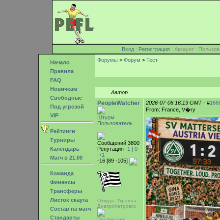
Вход
:
Регистрация
: Аккаунт : Поль
Форумы
>
Форум
>
Тест
Начало
Правила
FAQ
Новичкам
Автор
Свободные
PeopleWatcher
2026-07-06 16:13 GMT
- #
166
Под угрозой
From: France, V�ry
VIP
Штурм
Пользователь
Рейтинги
Турниры
Сообщений 3800
Календарь
Репутация
-1 |
0
|+1
Матч в 21.00
-16 [89 -105]
Команда
Финансы
Трансферы
Листок скаута
Откуда: Украина,
Днепропетровск
Состав на матч
Стандарты
Профессия: