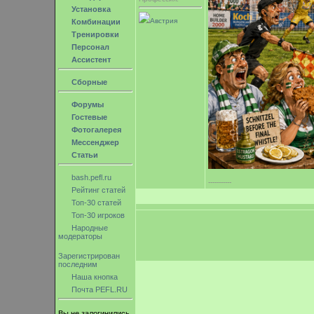
Установка
Австрия
Комбинации
Тренировки
Персонал
Ассистент
Сборные
Форумы
Гостевые
Фотогалерея
Мессенджер
Статьи
bash.pefl.ru
-----------
Рейтинг статей
Топ-30 статей
Топ-30 игроков
Народные
модераторы
Зарегистрирован
последним
Наша кнопка
Почта PEFL.RU
Вы не залогинились.