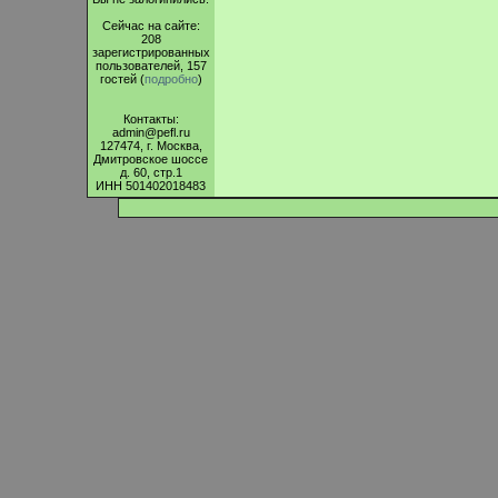
Сейчас на сайте:
208
зарегистрированных
пользователей, 157
гостей (
подробно
)
Контакты:
admin@pefl.ru
127474, г. Москва,
Дмитровское шоссе
д. 60, стр.1
ИНН 501402018483