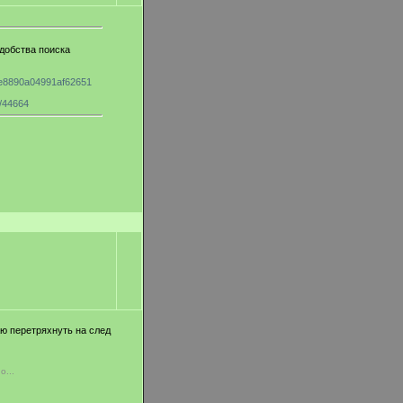
добства поиска
11e8890a04991af62651
n/44664
аю перетряхнуть на след
о...