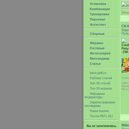
Установка
И
Комбинации
Chea
Тренировки
Персонал
Ассистент
CKA
Барр
Поль
Сборные
Форумы
Сооб
Гостевые
Репу
-238 
Фотогалерея
Мессенджер
Статьи
bash.pefl.ru
Откуд
Рейтинг статей
офи
Топ-30 статей
Проф
Топ-30 игроков
Мозг
Народные
модераторы
Зарегистрирован
последним
Наша кнопка
Почта PEFL.RU
Mila
Вы не залогинились.