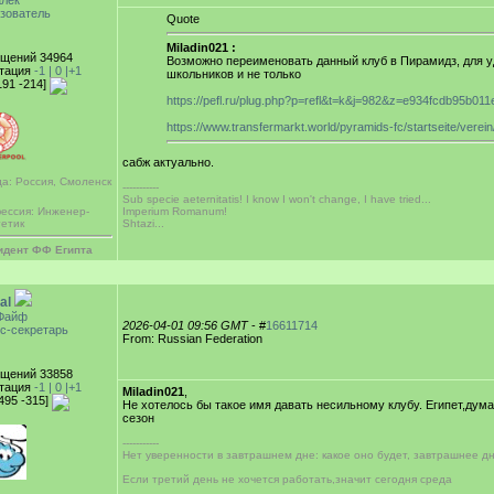
лек
зователь
Quote
Miladin021 :
щений 34964
Возможно переименовать данный клуб в Пирамидз, для у
тация
-1 |
0
|+1
школьников и не только
191 -214]
https://pefl.ru/plug.php?p=refl&t=k&j=982&z=e934fcdb95b0
https://www.transfermarkt.world/pyramids-fc/startseite/verei
сабж актуально.
да: Россия, Смоленск
-----------
Sub specie aeternitatis! I know I won't change, I have tried...
Imperium Romanum!
ессия: Инженер-
Shtazi...
гетик
идент ФФ Египта
al
Файф
2026-04-01 09:56 GMT
- #
16611714
с-секретарь
From: Russian Federation
щений 33858
тация
-1 |
0
|+1
Miladin021
,
[495 -315]
Не хотелось бы такое имя давать несильному клубу. Египет,дум
сезон
-----------
Нет уверенности в завтрашнем дне: какое оно будет, завтрашнее дн
Если третий день не хочется работать,значит сегодня среда