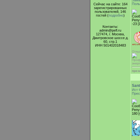
Зама
Поль
Сейчас на сайте: 164
зарегистрированных
пользователей, 146
гостей (
подробно
)
Сооб
Репу
-23 [
Контакты:
admin@pefl.ru
127474, г. Москва,
Дмитровское шоссе д.
60, стр.1
ИНН 501402018483
Отку
Проф
энер
през
Sant
Ист 
Прес
Сооб
Репу
180 