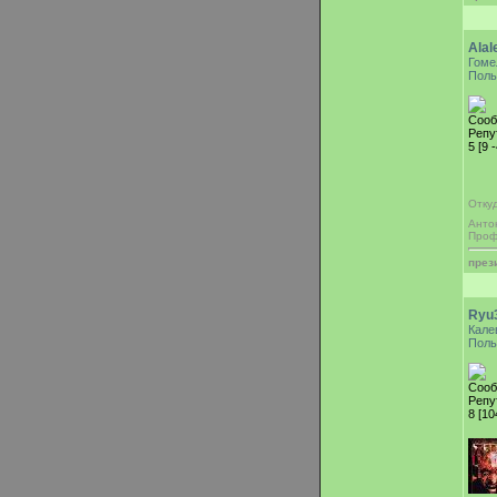
Alal
Гоме
Поль
Сооб
Репу
5 [9 
Откуд
Анто
Проф
през
Ryu
Кале
Поль
Сооб
Репу
8 [10