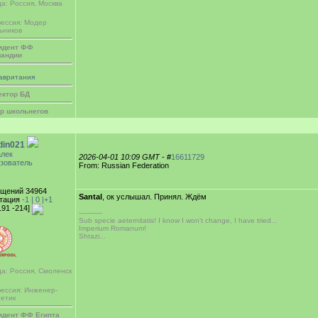
а: Россия, Москва
ессия: Модер
ьников
идент ФФ
андии
авритания
ектор БД
р школьнегов
din021
лек
2026-04-01 10:09 GMT
- #
16611729
зователь
From: Russian Federation
щений 34964
Santal
, ок услышал. Принял. Ждём
тация
-1 |
0
|+1
191 -214]
-----------
Sub specie aeternitatis! I know I won't change, I have tried...
Imperium Romanum!
Shtazi...
да: Россия, Смоленск
ессия: Инженер-
гетик
идент ФФ Египта