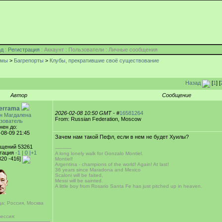
од
:
Регистрация
: Аккаунт : Пользователи : Личные сообщения
умы
>
Багрепорты
>
Клубы, прекратившие своё существование
Назад
[
1
] [
Автор
Сообщение
derrama
2026-02-08 10:50 GMT
- #
16581264
н Магдалена
From: Russian Federation, Moscow
зователь
нен до:
-08-09 21:45
Зачем нам такой Пефл, если в нем не будет Хуилы?
щений 53261
-----------
тация
-1 |
0
|+1
A long lonely walk for Gonzalo Montiel.
320 -416]
Montiel!
Argentina - champions of the world! Again! At last!
36 years since Maradona and Mexico
Scaloni will be faited,
Messi will be sainted.
A little boy from Rosario Santa Fe has just pitched up in heaven.
а: Россия, Москва
ессия: