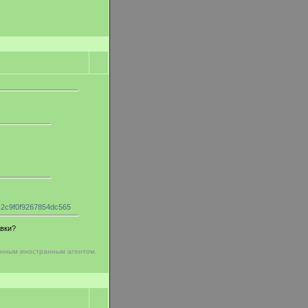
242c9f0f9267854dc565
авки?
анным иностранным агентом,