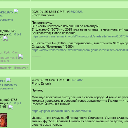
2026-04-15 12:31 GMT
- #
16620523
eks1975
From: Unknown
ль
зователь
Приветствую.
В РБ есть некоторые изменения по командам:
1) Шахтер С (1075) - с 2025 года не выступает в чемпионате (по
щений 135
Банкротство) Новое название
тация
-1 |
0
|+1
https://www.transfermarkt.world/fk-soligorsk/startseite/verein/130767
-4]
2) Локомотив Гм (1362) - расформирован, вместо него ФК "Бумп
Стадион: "Локомотив" (1950)
https://www.transfermarkt.world/bumprom-gomel/startseite/verein/80
а: Куба, Сан-
-----------
нио-де-лос-Б
ессия:
идент ФФ Беларуси
2026-06-18 13:46 GMT
- #
16678482
3sT
From: Estonia
в Силламяэ
зователь
Привет,
Мой клуб прекратил выступления в своём городе. Я точно не уточ
щений 4783
команда переехала в соседний город западнее — в Йыхви — и т
тация
-1 |
0
|+1
Phoenix. Йыхви ФК Финикс
4 -96]
https://jalgpall.ee/voistlused/186/team/5160
Йыхви — это следующий город после Силламяэ. У моего «Калев
залный футбол. В самом Силламяэ сейчас очень мало детей, на
сильно сократилось.