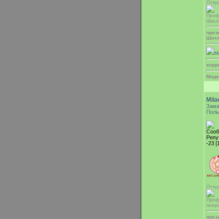
Откуд
Проф
Школ
през
Шотл
М
корр
Моде
Mila
Зама
Поль
Сооб
Репу
-23 [
Отку
Проф
энер
през