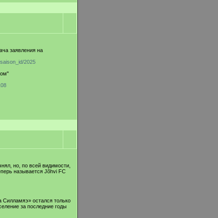
дача заявления на
/saison_id/2025
ром"
108
нял, но, по всей видимости,
еперь называется Jõhvi FC
а Силламяэ» остался только
селение за последние годы