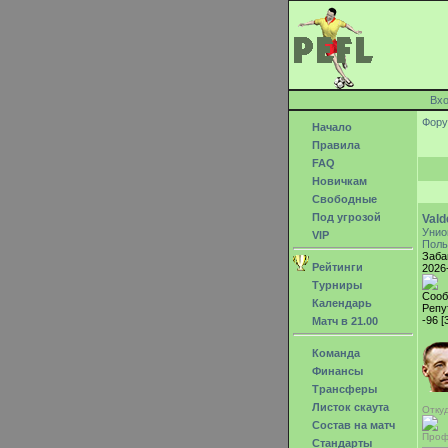
Вх
Фор
Начало
Правила
FAQ
Новичкам
Свободные
Под угрозой
Val
Унио
VIP
Поль
Заба
Рейтинги
2026
Турниры
Сооб
Календарь
Репу
-96 [
Матч в 21.00
Команда
Финансы
Трансферы
Листок скаута
Откуд
Состав на матч
Проф
Стандарты