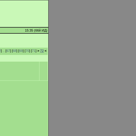
15:35 (66й ИД)
2
]
..
[
67
] [
68
] [
69
] [
70
] [
71
]
>
72
<