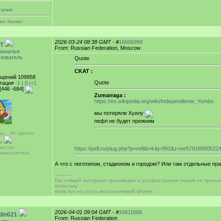
талия
ter Hunter
2026-03-24 08:38 GMT
- #
16606999
T
From: Russian Federation, Moscow
анкилья
зователь
Quote
CKAT :
щений 109958
Quote
тация
-1 |
0
|+1
[446 -684]
Zumarraga :
https://es.wikipedia.org/wiki/Independiente_Yumbo
мы потеряли Хуилу
пефл не будет прежним
а: , Из одного
са
ессия:
https://pefl.ru/plug.php?p=refl&t=k&j=991&z=ee5791895052
овыноситель
А что с логотипом, стадионом и городом? Или там отдельные пр
-----------
Настоящий материал произведен и распространен лицом не призн
поскольку
всем пох на столь малозначимый форум
2026-04-01 09:04 GMT
- #
16611666
din021
From: Russian Federation