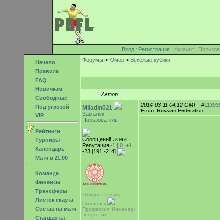
Вход
:
Регистрация
: Аккаунт : Поль
Форумы
>
Юмор
>
Веселые кубики
Начало
Правила
FAQ
Новичкам
Автор
Свободные
2014-03-11 04:12 GMT
- #
11393
Под угрозой
Miladin021
From: Russian Federation
Замалек
VIP
Пользователь
Рейтинги
Сообщений 34964
Турниры
Репутация
-1 |
0
|+1
Календарь
-23 [191 -214]
Матч в 21.00
Команда
Финансы
Трансферы
Откуда: Россия,
Листок скаута
Смоленск
Состав на матч
Профессия: Инженер-
энергетик
Стандарты