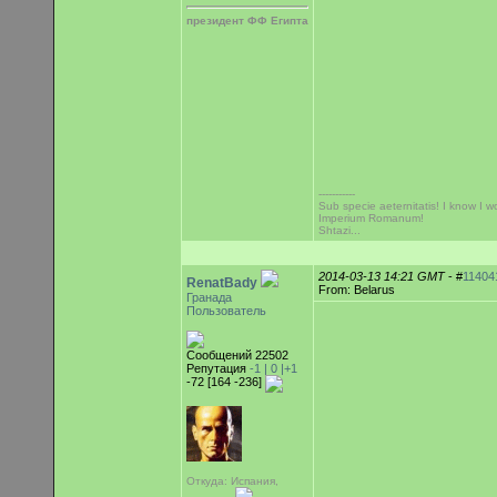
президент ФФ Египта
-----------
Sub specie aeternitatis! I know I wo
Imperium Romanum!
Shtazi...
2014-03-13 14:21 GMT
- #
11404
RenatBady
From: Belarus
Гранада
Пользователь
Сообщений 22502
Репутация
-1 |
0
|+1
-72 [164 -236]
Откуда: Испания,