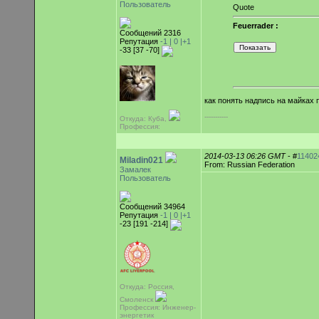
Пользователь
Quote
Feuerrader :
Сообщений 2316
Репутация
-1 |
0
|+1
-33 [37 -70]
как понять надпись на майках 
-----------
Откуда: Куба,
Профессия:
2014-03-13 06:26 GMT
- #
11402
Miladin021
From: Russian Federation
Замалек
Пользователь
Сообщений 34964
Репутация
-1 |
0
|+1
-23 [191 -214]
Откуда: Россия,
Смоленск
Профессия: Инженер-
энергетик