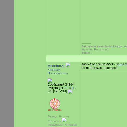
-----------
Sub specie aeternitatis! I know I wo
Imperium Romanum!
Shtazi...
2014-03-11 04:33 GMT
- #
11393
Miladin021
From: Russian Federation
Замалек
Пользователь
Сообщений 34964
Репутация
-1 |
0
|+1
-23 [191 -214]
Откуда: Россия,
Смоленск
Профессия: Инженер-