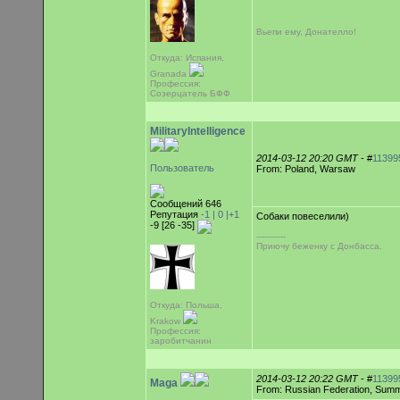
Вьепи ему, Донателло!
Откуда: Испания,
Granada
Профессия:
Созерцатель БФФ
MilitaryIntelligence
2014-03-12 20:20 GMT
- #
11399
Пользователь
From: Poland, Warsaw
Сообщений 646
Репутация
-1 |
0
|+1
Собаки повеселили)
-9 [26 -35]
-----------
Приючу беженку с Донбасса.
Откуда: Польша,
Krakow
Профессия:
заробитчанин
2014-03-12 20:22 GMT
- #
11399
Maga
From: Russian Federation, Sum