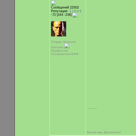
Сообщений 22502
Репутация
-1 |
0
|+1
-72 [164 -236]
Откуда: Испания,
Granada
Профессия:
Созерцатель БФФ
-----------
Вьепи ему, Донателло!