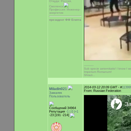
Откуда: Россия,
Смоленск
Профессия: Инженер-
энергетик
президент ФФ Египта
-----------
Sub specie aeternitatis! I know I wo
Imperium Romanum!
Shtazi...
2014-03-12 20:09 GMT
- #
11399
Miladin021
From: Russian Federation
Замалек
Пользователь
Сообщений 34964
Репутация
-1 |
0
|+1
-23 [191 -214]