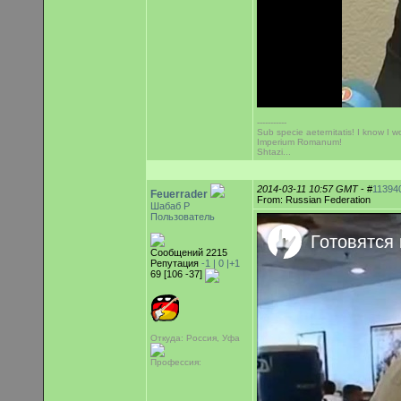
-----------
Sub specie aeternitatis! I know I wo
Imperium Romanum!
Shtazi...
2014-03-11 10:57 GMT
- #
11394
Feuerrader
From: Russian Federation
Шабаб Р
Пользователь
Сообщений 2215
Репутация
-1 |
0
|+1
69 [106 -37]
Откуда: Россия, Уфа
Профессия: