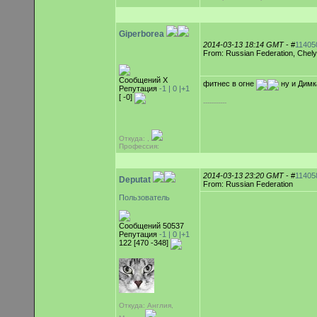
Giperborea
2014-03-13 18:14 GMT
- #
11405
From: Russian Federation, Chel
Сообщений Х
фитнес в огне
ну и Димк
Репутация
-1 |
0
|+1
[ -0]
-----------
Откуда: ,
Профессия:
2014-03-13 23:20 GMT
- #
11405
Deputat
From: Russian Federation
Пользователь
Сообщений 50537
Репутация
-1 |
0
|+1
122 [470 -348]
Откуда: Англия,