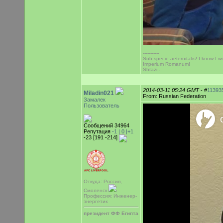
-----------
Sub specie aeternitatis! I know I wo
Imperium Romanum!
Shtazi...
2014-03-11 05:24 GMT
- #
11393
Miladin021
From: Russian Federation
Замалек
Пользователь
Сообщений 34964
Репутация
-1 |
0
|+1
-23 [191 -214]
Откуда: Россия,
Смоленск
Профессия: Инженер-
энергетик
президент ФФ Египта