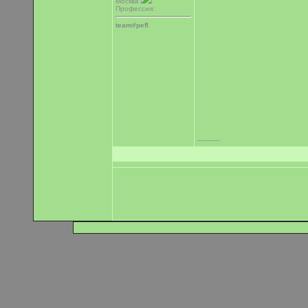
Москва
Профессия:
team#pefl
-----------