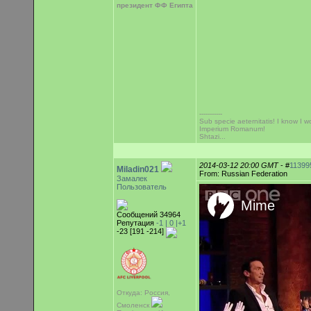
президент ФФ Египта
-----------
Sub specie aeternitatis! I know I wo
Imperium Romanum!
Shtazi...
2014-03-12 20:00 GMT
- #
11399
Miladin021
From: Russian Federation
Замалек
Пользователь
Сообщений 34964
Репутация
-1 |
0
|+1
-23 [191 -214]
Откуда: Россия,
Смоленск