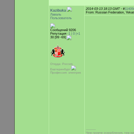
2014-03-13 18:13 GMT
- #
11405
Kazibuka
From: Russian Federation, Yekat
Лаваль
Пользователь
Сообщений 9206
Репутация
-1 |
0
|+1
30 [99 -69]
Откуда: Россия,
Екатеринбург
Профессия: электрик
-----------
Чем громче оскорбления, тем н