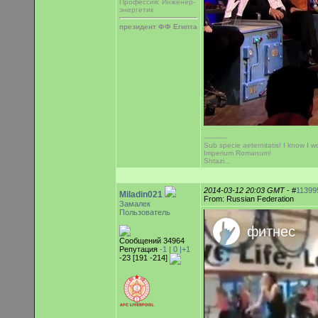
Профессия: Инженер-
энергетик
президент ФФ Египта
-----------
Sub specie aeternitatis! I know I wo
Imperium Romanum!
Shtazi...
2014-03-12 20:03 GMT
- #
11399
Miladin021
From: Russian Federation
Замалек
Пользователь
Сообщений 34964
Репутация
-1 |
0
|+1
-23 [191 -214]