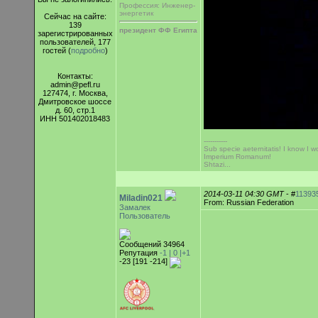
Профессия: Инженер-
энергетик
Сейчас на сайте:
139
президент ФФ Египта
зарегистрированных
пользователей, 177
гостей (
подробно
)
Контакты:
admin@pefl.ru
127474, г. Москва,
Дмитровское шоссе
д. 60, стр.1
ИНН 501402018483
-----------
Sub specie aeternitatis! I know I wo
Imperium Romanum!
Shtazi...
2014-03-11 04:30 GMT
- #
11393
Miladin021
From: Russian Federation
Замалек
Пользователь
Сообщений 34964
Репутация
-1 |
0
|+1
-23 [191 -214]