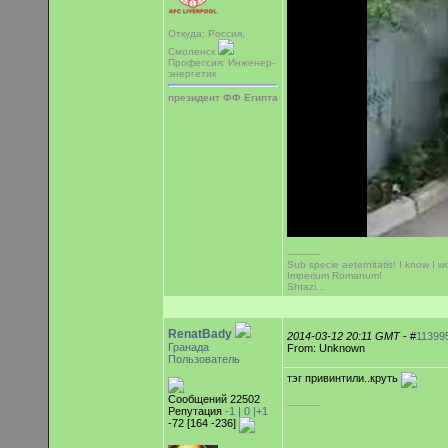
Откуда: Россия,
Смоленск
Профессия: Инженер-
энергетик
президент ФФ Египта
-----------
Sub specie aeternitatis! I know I wo
Imperium Romanum!
Shtazi...
RenatBady
2014-03-12 20:11 GMT
- #
11399
Гранада
From: Unknown
Пользователь
тэг привинтили..круть
Сообщений 22502
-----------
Репутация
-1 |
0
|+1
-72 [164 -236]