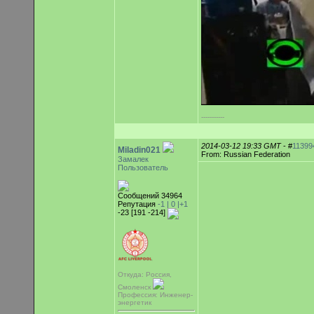
-----------
2014-03-12 19:33 GMT
- #
11399
Miladin021
From: Russian Federation
Замалек
Пользователь
Сообщений 34964
Репутация
-1 |
0
|+1
-23 [191 -214]
Откуда: Россия,
Смоленск
Профессия: Инженер-
энергетик