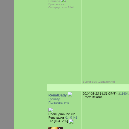
Granada
Профессия:
Созерцатель БФФ
-----------
Вьепи ему, Донателло!
2014-03-13 14:31 GMT
- #
11404
RenatBady
From: Belarus
Гранада
Пользователь
Сообщений 22502
Репутация
-1 |
0
|+1
-72 [164 -236]