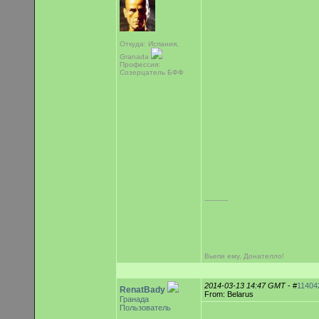
Откуда: Испания,
Granada
Профессия:
Созерцатель БФФ
-----------
Вьепи ему, Донателло!
2014-03-13 14:47 GMT
- #
11404
RenatBady
From: Belarus
Гранада
Пользователь