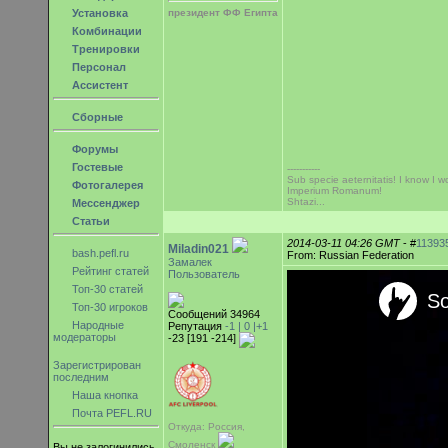
Установка
президент ФФ Египта
Комбинации
Тренировки
Персонал
Ассистент
Сборные
Форумы
Гостевые
-----------
Sub specie aeternitatis! I know I wo
Фотогалерея
Imperium Romanum!
Shtazi...
Мессенджер
Статьи
2014-03-11 04:26 GMT
- #
11393
Miladin021
bash.pefl.ru
From: Russian Federation
Замалек
Рейтинг статей
Пользователь
Топ-30 статей
Топ-30 игроков
Сообщений 34964
Народные
Репутация
-1 |
0
|+1
модераторы
-23 [191 -214]
Зарегистрирован
последним
Наша кнопка
Почта PEFL.RU
Откуда: Россия,
Смоленск
Вы не залогинились.