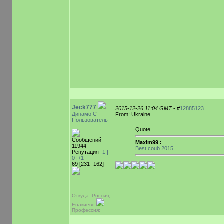
-----------
Jeck777
2015-12-26 11:04 GMT
- #
12885123
Динамо Ст
From: Ukraine
Пользователь
Quote
Сообщений
Maxim99 :
11944
Best coub 2015
Репутация
-1 |
0
|+1
69 [231 -162]
-----------
Откуда: Россия,
Енакиево
Профессия: