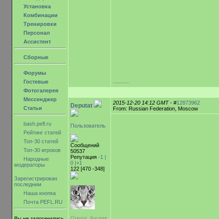
Установка
Комбинации
Тренировки
Персонал
Ассистент
Сборные
Форумы
Гостевые
-----------
Фотогалерея
Мессенджер
2015-12-20 14:12 GMT
- #
12873962
Deputat
Статьи
From: Russian Federation, Moscow
bash.pefl.ru
Пользователь
Рейтинг статей
Топ-30 статей
Сообщений
Топ-30 игроков
50537
Репутация
-1 |
Народные
0
|+1
модераторы
122 [470 -348]
Зарегистрирован
последним
Наша кнопка
Почта PEFL.RU
Откуда: Англия,
Вы не залогинились.