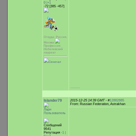
0
|+1
-72 [385 -457]
Откуда: Россия,
Москва
Профессия:
Нобелевский
лауреат
Сенегал
-----------
Islander79
2015-12-25 14:39 GMT
- #
12882885
From: Russian Federation, Astrakhan
Ларн
Пользователь
Сообщений
9541
Репутация
-1 |