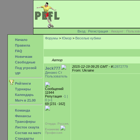
Вход
:
Регистрация
: Аккаунт : Поль
Форумы
>
Юмор
>
Веселые кубики
Начало
Правила
FAQ
Новичкам
Автор
Свободные
2015-12-19 09:25 GMT
- #
12872779
Под угрозой
Jeck777
From: Ukraine
Динамо Ст
VIP
Пользователь
Рейтинги
Сообщений
Турниры
11944
Календарь
Репутация
-1 |
0
|+1
Матч в 21.00
69 [231 -162]
Команда
Финансы
Трансферы
Откуда: Россия,
Листок скаута
Енакиево
Состав на матч
Профессия:
Стандарты