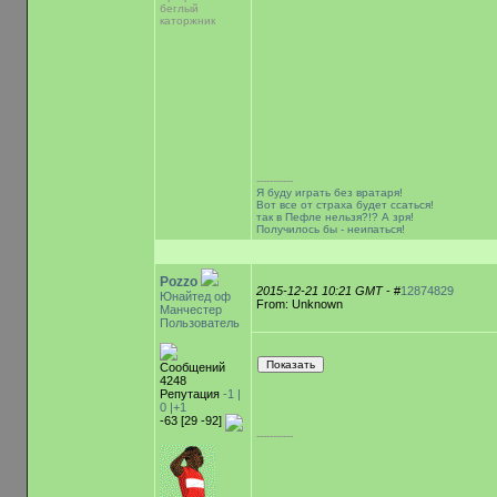
беглый
каторжник
-----------
Я буду играть без вратаря!
Вот все от страха будет ссаться!
так в Пефле нельзя?!? А зря!
Получилось бы - неипаться!
Pozzo
2015-12-21 10:21 GMT
- #
12874829
Юнайтед оф
From: Unknown
Манчестер
Пользователь
Сообщений
4248
Репутация
-1 |
0
|+1
-63 [29 -92]
-----------