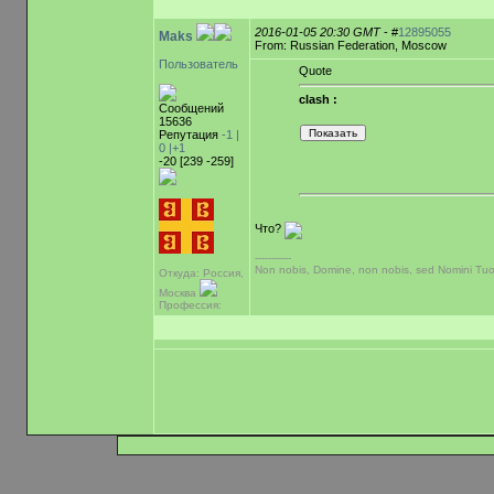
2016-01-05 20:30 GMT
- #
12895055
Maks
From: Russian Federation, Moscow
Пользователь
Quote
clash :
Сообщений
15636
Репутация
-1 |
0
|+1
-20 [239 -259]
Что?
-----------
Non nobis, Domine, non nobis, sed Nomini Tuo
Откуда: Россия,
Москва
Профессия: