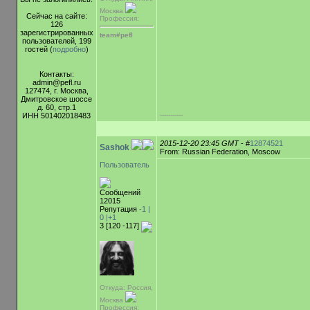
Москва
Сейчас на сайте:
Профессия:
126
зарегистрированных
team#pefl
пользователей, 199
гостей (
подробно
)
Контакты:
admin@pefl.ru
127474, г. Москва,
Дмитровское шоссе
д. 60, стр.1
-----------
ИНН 501402018483
2015-12-20 23:45 GMT
- #
12874521
Sashok
From: Russian Federation, Moscow
Пользователь
Сообщений
12015
Репутация
-1 |
0
|+1
3 [120 -117]
Откуда: Россия,
Москва
Профессия: