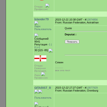
Откуда: ,
Профессия:
Islander79
2015-12-21 10:38 GMT
- #
12874856
From: Russian Federation, Astrakhan
Ларн
Quote
Пользователь
Deputat :
Сообщений
9541
Репутация
-1 |
0
|+1
30 [115 -85]
Семин
Откуда:
-----------
Северная
все это тест
Ирландия,
Ларн
Профессия:
GITARIST_R
2015-12-22 17:27 GMT
- #
12877929
From: Russian Federation, Orenburg
Пользователь