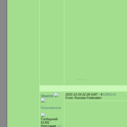
-----------
2015-12-24 22:28 GMT
- #
12882143
Shurick
From: Russian Federation
Пользователь
Сообщений
61392
Репутация
-1 |