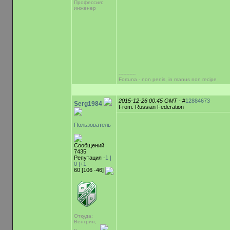
Профессия:
инженер
-----------
Fortuna - non penis, in manus non recipe
2015-12-26 00:45 GMT
- #
12884673
Serg1984
From: Russian Federation
Пользователь
Сообщений
7435
Репутация
-1 |
0
|+1
60 [106 -46]
Откуда:
Венгрия,