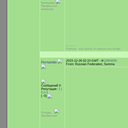
Капошвар
Профессия:
инженер
-----------
Fortuna - non penis, in manus non recipe
2015-12-26 02:10 GMT
- #
12884830
Fernando
From: Russian Federation, Summa
Сообщений Х
Репутация
-1 |
0
|+1
[ -0]
Откуда: ,
Профессия: