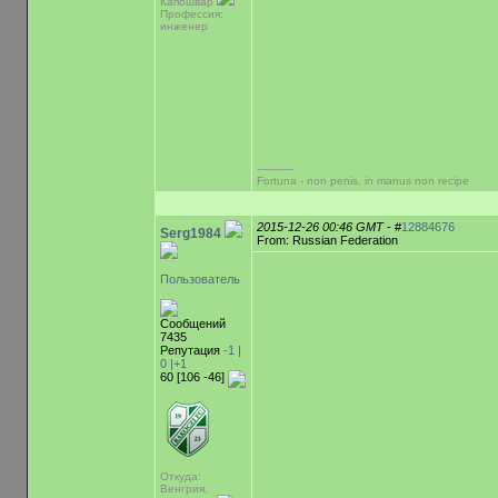
Капошвар
Профессия:
инженер
-----------
Fortuna - non penis, in manus non recipe
2015-12-26 00:46 GMT
- #
12884676
Serg1984
From: Russian Federation
Пользователь
Сообщений
7435
Репутация
-1 |
0
|+1
60 [106 -46]
Откуда:
Венгрия,