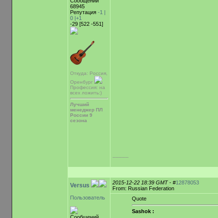
Сообщений
68945
Репутация
-1 |
0
|+1
-29 [522 -551]
Откуда: Россия,
Оренбург
Профессия: на
всех ложить:)
Лучший
менеджер ПЛ
России 9
сезона
-----------
2015-12-22 18:39 GMT
- #
12878053
Versus
From: Russian Federation
Пользователь
Quote
Sashok :
Сообщений