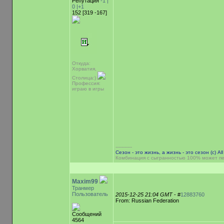
Репутация
-1 |
0
|+1
152 [319 -167]
Откуда:
Хорватия,
Столица:)
Профессия:
играю в игры
-----------
Сезон - это жизнь, а жизнь - это сезон (c) Al
Комбинация с сыгранностью 100% может пе
Maxim99
Транмер
Пользователь
2015-12-25 21:04 GMT
- #
12883760
From: Russian Federation
Сообщений
4564