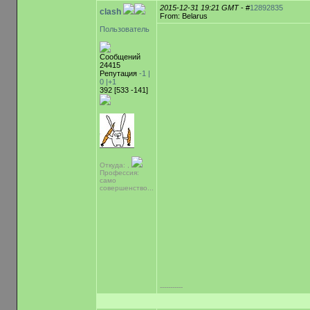
2015-12-31 19:21 GMT
- #
12892835
clash
From: Belarus
Пользователь
Сообщений
24415
Репутация
-1 |
0
|+1
392 [533 -141]
Откуда: ,
Профессия:
само
совершенство...
-----------