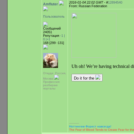
2016-01-04 22:02 GMT
- #
12894540
Amfluter
From: Russian Federation
Пользователь
Сообщений
24051
Репутация
-1 |
0
|+1
168 [299 -131]
Откуда: Россия,
Москва
Профессия:
разбираю
порталы
-----------
Ноттингем Форест навсегда!
The Fear of Blood Tends to Create Fear for the F