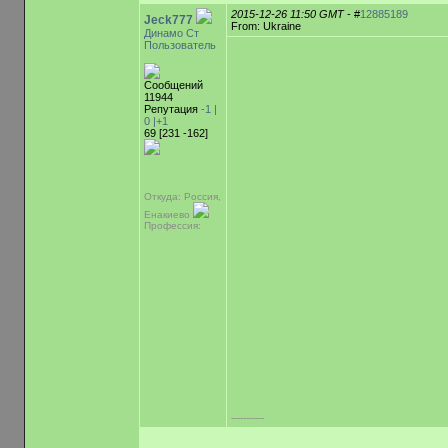
2015-12-26 11:50 GMT
- #
12885189
Jeck777
From: Ukraine
Динамо Ст
Пользователь
Сообщений
11944
Репутация
-1 |
0
|+1
69 [231 -162]
Откуда: Россия,
Енакиево
Профессия:
-----------