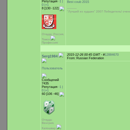
Репутация
-1 |
Best coub 2015
0
|+1
8 [130 -122]
-----------
"Лучший из худших" 2007 Победитель! очен
Откуда: Россия,
Томск
Профессия:
2015-12-26 00:45 GMT
- #
12884670
Serg1984
From: Russian Federation
Пользователь
Сообщений
7435
Репутация
-1 |
0
|+1
60 [106 -46]
Откуда:
Венгрия,
Капошвар