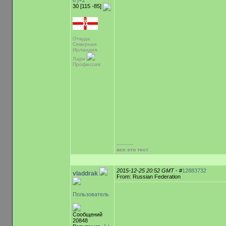
0
|+1
30 [115 -85]
Откуда:
Северная
Ирландия,
Ларн
Профессия:
-----------
все это тест
2015-12-25 20:52 GMT
- #
12883732
vladdrak
From: Russian Federation
Пользователь
Сообщений
20848