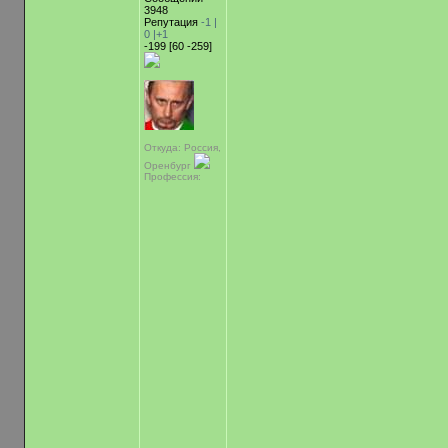
3948
Репутация
-1 |
0
|+1
-199 [60 -259]
Откуда: Россия,
Оренбург
Профессия: