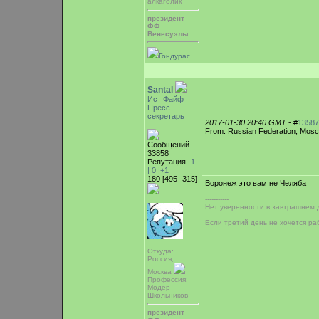
алкаголик
президент
ФФ
Венесуэлы
Гондурас
Santal
Ист Файф
Пресс-
секретарь
2017-01-30 20:40 GMT
- #
13587
From: Russian Federation, Mos
Сообщений
33858
Репутация
-1
|
0
|+1
180 [495 -315]
Воронеж это вам не Челяба
-----------
Нет уверенности в завтрашнем д
Если третий день не хочется ра
Откуда:
Россия,
Москва
Профессия:
Модер
Школьников
президент