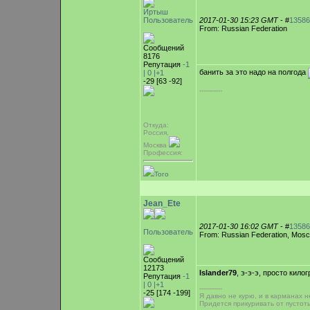
Иртыш
Пользователь
2017-01-30 15:23 GMT
- #
13586
From: Russian Federation
Сообщений
8176
Репутация
-1
банить за это надо на полгода
|
0
|+1
-29 [63 -92]
-----------
Откуда:
Россия,
Москва
Профессия:
Того
Jean_Ete
2017-01-30 16:02 GMT
- #
13586
Пользователь
From: Russian Federation, Mos
Сообщений
12173
Islander79
, э-э-э, просто кил
Репутация
-1
|
0
|+1
-----------
-25 [174 -199]
Я давно не курю, и в карманах н
Придется прикуривать от пустот