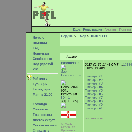
Вход
:
Регистрация
: Аккаунт : Поль
Форумы
>
Юмор
>
Пикчеры #11
Начало
Правила
FAQ
Новичкам
Автор
Свободные
Islander79
Под угрозой
2017-01-30 13:46 GMT
- #
13586
From: Iceland
VIP
Ларн
Пользователь
Пикчеры #1
Рейтинги
Пикчеры #2
Пикчеры #3
Турниры
Сообщений
Пикчеры #4
Календарь
9541
Пикчеры #5
Репутация
-1
Пикчеры #6
Матч в 21.00
|
0
|+1
Пикчеры #7
30 [115 -85]
Пикчеры #8
Команда
Пикчеры #9
Пикчеры #10
Финансы
Трансферы
-----------
все это тест
Листок скаута
Откуда:
Состав на матч
Северная
Ирландия,
Стандарты