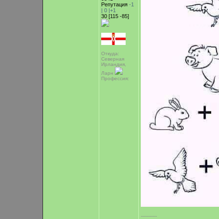
Репутация
-1
|
0
|+1
30 [115 -85]
Откуда:
Северная
Ирландия,
Ларн
Профессия:
-----------