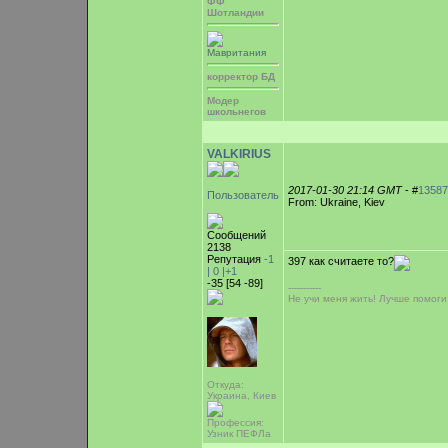
ФФ
Шотландии
Мавритания
корректор БД
Модер
школьнегов
VALKIRIUS
2017-01-30 21:14 GMT
- #
13587
Пользователь
From: Ukraine, Kiev
Сообщений
2138
Репутация
-1
397 как считаете то?
|
0
|+1
-35 [54 -89]
-----------
Не учи меня жить! Лучше помоги
Откуда:
Украина, Киев
Профессия:
Узник ПЕФЛа