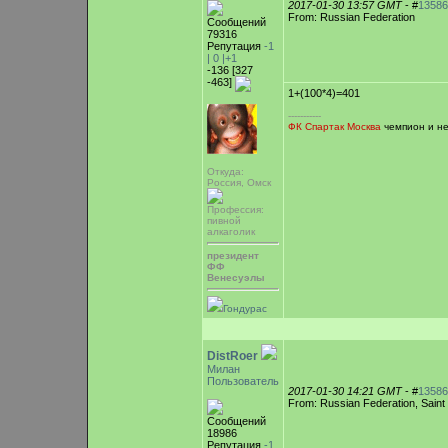
2017-01-30 13:57 GMT
- #
13586
From: Russian Federation
Сообщений
79316
Репутация
-1
|
0
|+1
-136 [327
-463]
1+(100*4)=401
-----------
ФК Спартак Москва
чемпион и не
Откуда:
Россия, Омск
Профессия:
пивной
алкаголик
президент
ФФ
Венесуэлы
Гондурас
DistRoer
Милан
Пользователь
2017-01-30 14:21 GMT
- #
13586
From: Russian Federation, Saint
Сообщений
18986
Репутация
-1