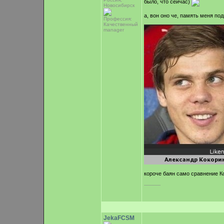
было, что сейчас)
Новосибирск
а, вон оно че, память меня под
Профессия:
Качественный
manager
короче баян само сравнение К
-----------
JekaFCSM