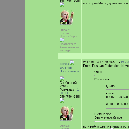
558 [756 -198]
все херня Миша, давай по ново
-----------
Откуда:
Россия,
Новосибирск
Профессия:
Качественный
manager
2017-01-30 15:10 GMT
- #
13586
const
From: Russian Federation, Novos
ФК Тверь
Пользователь
Quote
Ramunas :
Сообщений
Quote
72012
Репутация
-1
|
0
|+1
const :
558 [756 -198]
баянул так баян
да еще и на пе
В смысле?
Это ж вчера было)
Откуда:
ну у тебя может и вчера, а ост
Россия,