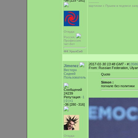
-56 [125 -181]
-----------
картинки с Пушем в подписи за
Откуда:
Россия,
Профессия:
чат-бот
ФК УралСиб
2017-01-30 13:48 GMT
- #
13586
Jimenez
From: Russian Federation, Ulya
Вестерн
Сидней
Quote
Пользователь
Simon :
погнале без политики
Сообщений
24239
Репутация
-1
|
0
|+1
-36 [280 -316]
Откуда: