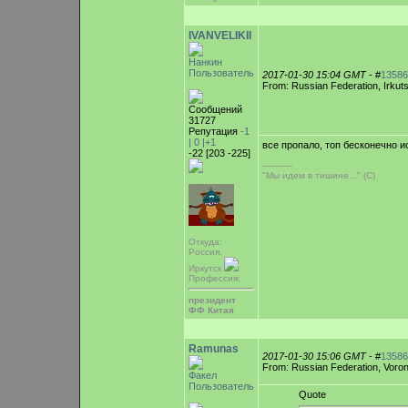
IVANVELIKII
Нанкин
Пользователь
2017-01-30 15:04 GMT
- #
13586
From: Russian Federation, Irkut
Сообщений
31727
Репутация
-1
|
0
|+1
все пропало, топ бесконечно и
-22 [203 -225]
-----------
"Мы идем в тишине..." (С)
Откуда:
Россия,
Иркутск
Профессия:
президент
ФФ Китая
Ramunas
2017-01-30 15:06 GMT
- #
13586
From: Russian Federation, Voro
Факел
Пользователь
Quote