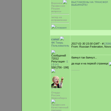
ВЫСТАВЛЕНЫ НА ТРАНСФЕР.
Воронеж
ВЫБИРАЙТЕ!
Профессия:
Решаю
вопросы
читер на
исправлении
Словакия
const
ФК Тверь
2017-01-30 15:00 GMT
- #
13586
Пользователь
From: Russian Federation, Novos
Сообщений
баянул так баянул...
72012
Репутация
-1
да еще и на первой странице
|
0
|+1
558 [756 -198]
-----------
Откуда:
Россия,
Новосибирск
Профессия:
Качественный
manager