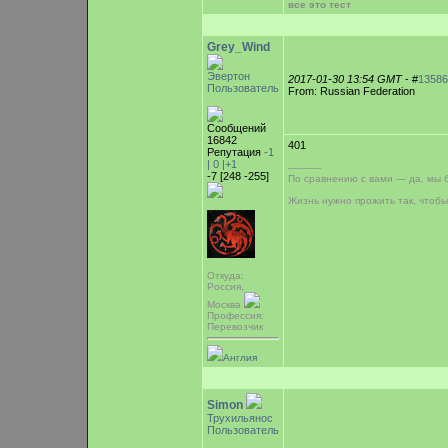
все это тест
Grey_Wind
Эвертон
2017-01-30 13:54 GMT
- #
13586
Пользователь
From: Russian Federation
Сообщений
16842
401
Репутация
-1
|
0
|+1
-----------
-7 [248 -255]
По сравнению с вами — да, мы 
Жизнь нужно прожить так, чтобы
Откуда:
Россия,
Москва
Профессия:
Перевозчик
Англия
Simon
Трухильянос
Пользователь