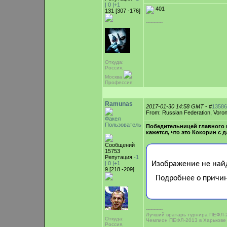
|
0
|+1
401
131 [307 -176]
-----------
Откуда:
Россия,
Москва
Профессия:
Ramunas
2017-01-30 14:58 GMT
- #
13586
From: Russian Federation, Voro
Факел
Пользователь
Победительницей главного 
кажется, что это Кокорин с
Сообщений
15753
Репутация
-1
|
0
|+1
9 [218 -209]
-----------
Лучший вратарь турнира ПЕФЛ-2
Откуда:
Чемпион ПЕФЛ-2013 в Харькове
Россия,