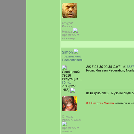
Откуда:
Россия,
Москва
Профессия:
инженер
Simon
Трухильянос
Пользователь
2017-01-30 20:38 GMT
- #
13587
From: Russian Federation, Noril
Сообщений
79316
Репутация
-1
|
0
|+1
-136 [327
-463]
пстц дожились...мужики видя б
-----------
ФК Спартак Москва
чемпион и не
Откуда:
Россия, Омск
Профессия:
пивной