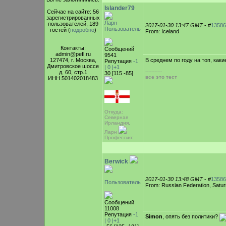
Islander79
Сейчас на сайте: 56
зарегистрированных
Ларн
пользователей, 189
2017-01-30 13:47 GMT
- #
13586
Пользователь
гостей (
подробно
)
From: Iceland
Контакты:
Сообщений
admin@pefl.ru
9541
127474, г. Москва,
В среднем по году на топ, каки
Репутация
-1
Дмитровское шоссе
|
0
|+1
-----------
д. 60, стр.1
30 [115 -85]
все это тест
ИНН 501402018483
Откуда:
Северная
Ирландия,
Ларн
Профессия:
Berwick
2017-01-30 13:48 GMT
- #
13586
Пользователь
From: Russian Federation, Satur
Сообщений
11008
Репутация
-1
Simon
, опять без политики?
|
0
|+1