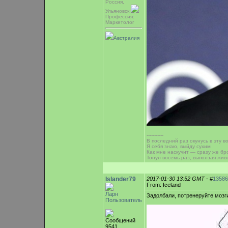
Россия,
Ульяновск
Профессия:
Маркетолог
Австралия
-----------
В последний раз окунусь в эту в
Я себя знаю, выйду сухим
Как мне наскучит — сразу же бр
Тонул восемь раз, выползая жив
Islander79
2017-01-30 13:52 GMT
- #
13586
From: Iceland
Ларн
Задолбали, потренеруйте мозг
Пользователь
Сообщений
9541