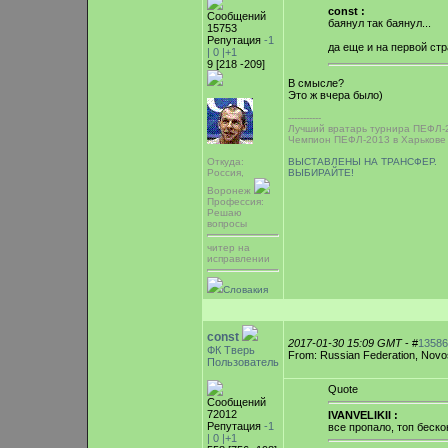
const :
Сообщений
баянул так баянул...
15753
Репутация
-1
да еще и на первой ст
|
0
|+1
9 [218 -209]
В смысле?
Это ж вчера было)
-----------
Лучший вратарь турнира ПЕФЛ-2
Чемпион ПЕФЛ-2013 в Харькове
ВЫСТАВЛЕНЫ НА ТРАНСФЕР.
Откуда:
ВЫБИРАЙТЕ!
Россия,
Воронеж
Профессия:
Решаю
вопросы
читер на
исправлении
Словакия
const
2017-01-30 15:09 GMT
- #
13586
ФК Тверь
From: Russian Federation, Novos
Пользователь
Quote
Сообщений
72012
IVANVELIKII :
Репутация
-1
все пропало, топ беск
|
0
|+1