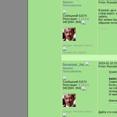
Фрежюс
From: Russian
Пользователь
В реале, да 
створ ворот, 
Сообщений 51574
забить.
Репутация
-1 |
0
|+1
Вот можно бы
340 [694 -354]
образом поте
-----------
Откуда: Нигерия, Лагос
Профессия: Царёк
2019-01-10 1
Desmond_Jim
From: Russian
Фрежюс
Пользователь
Quote
kadet
Сообщений 51574
Главн
Репутация
-1 |
0
|+1
Если 
340 [694 -354]
за сч
позиц
И нао
Иначе
Откуда: Нигерия, Лагос
Дайте сто плю