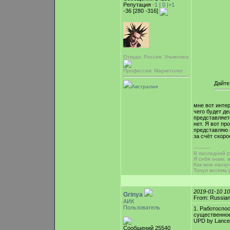
Репутация
-1 |
0
|+1
-36 [280 -316]
Откуда: Россия, Ульяновск
Профессия: Маркетолог
Дайте
Австралия
мне вот инте
чего будет де
представляет
нет. Я вот пр
представляю п
за счёт скоро
-----------
В последний ра
Я себя знаю, 
Как мне наску
Тонул восемь 
2019-01-10 1
Grinya
From: Russian
АИК
Пользователь
1. Работоспо
существенное
UPD by Lance
Сообщений 25540