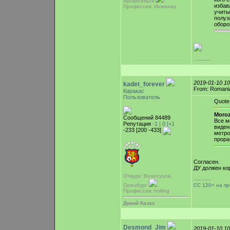
Архангельск
избав
Профессия: Инженер
учиты
полуз
оборо
-----------
2019-01-10 1
kadet_forever
From: Romani
Каракас
Пользователь
Quote
Moroz
Сообщений 84489
Все м
Репутация
-1 |
0
|+1
видени
-233 [200 -433]
метро
прора
Согласен.
ДУ должен ко
Откуда: Венесуэла,
-----------
СС 120+ на п
Оренбург
Профессия: trolling
Дикий Казах
Desmond_Jim
2019-01-10 1