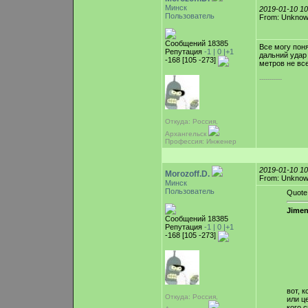
Минск
2019-01-10 1
Пользователь
From: Unkno
Сообщений 18385
Все могу поня
Репутация
-1 |
0
|+1
дальний удар 
-168 [105 -273]
метров не все
-----------
Откуда: Россия,
Архангельск
Профессия: Инженер
2019-01-10 1
Morozoff.D.
From: Unkno
Минск
Пользователь
Quote
Jimen
Сообщений 18385
Репутация
-1 |
0
|+1
-168 [105 -273]
вот, 
Откуда: Россия,
или ц
кого 