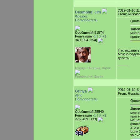
2019-01-10 1
Desmond_Jim
From: Russian
Фрежюс
Пользователь
Quote
Jimen
Сообщений 51574
мне в
Репутация
-1 |
0
|+1
прост
340 [694 -354]
Пас отдавать
Можно подума
делать.
-----------
Откуда: Нигерия, Лагос
Профессия: Царёк
2019-01-10 1
Grinya
From: Russian
АИК
Пользователь
Quote
Jimen
Сообщений 25540
мне в
Репутация
-1 |
0
|+1
прост
276 [409 -133]
мешат
финти
этого
Если 
за сч