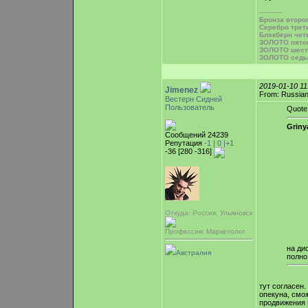
-----------
Бронза второ
Серебро трет
Блэкберн чет
ЗОЛОТО пято
ЗОЛОТО шест
ЗОЛОТО седь
2019-01-10 1
Jimenez
From: Russian
Вестерн Сидней
Пользователь
Quote
Griny
Сообщений 24239
Репутация
-1 |
0
|+1
-36 [280 -316]
Откуда: Россия, Ульяновск
Профессия: Маркетолог
на ди
Австралия
полно
тут согласен
опекуна, смо
продвижения в