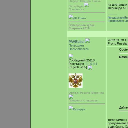
Откуда: Швеция, Санкт-
на дистанции 
Петербург
Фернандо в С
Профессия:
-----------
Продам крайн
ДР Конго
номиналом, 25
Победитель кубка
Спартака 2010
2019-01-10 1
PAVELitel
From: Russian
Петроджет
Пользователь
Quote
Desm
Сообщений 25118
Репутация
-1 |
0
|+1
61 [266 -205]
Откуда: Россия, Воронеж
Профессия: пищевая
Дайте
Камерун
тоже самое с
продавливает
в дриблинг. Х