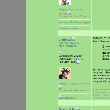
-----------
Откуда: Финляндия,
Москва
Профессия: Pieni Tiikeri
зам.през.ФФ Финляндии
редактор форм
2019-01-10 1
Jimenez
From: Russian
Вестерн Сидней
Пользователь
Quote
Indian
Сообщений 24239
3.
Игр
Репутация
-1 |
0
|+1
персы
-36 [280 -316]
вот, кстати, 
полузащ. Неп
персональщик
школьников н
полузащей, да
Откуда: Россия, Ульяновск
-----------
В последний ра
Профессия: Маркетолог
Я себя знаю, 
Как мне наску
Тонул восемь 
Австралия
Morozoff.D.