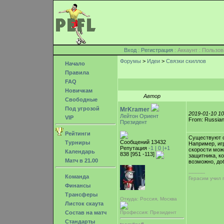
Вход
:
Регистрация
: Аккаунт : Поль
Форумы
>
Идеи
>
Связки скиллов
Начало
Правила
FAQ
Новичкам
Автор
Свободные
Под угрозой
MrKramer
2019-01-10 1
Лейтон Ориент
VIP
From: Russian
Президент
Рейтинги
Существуют с
Сообщений 13432
Турниры
Например, иг
Репутация
-1 |
0
|+1
скорости мож
Календарь
838 [951 -113]
защитника, к
Матч в 21.00
возможно, до
-----------
Команда
Герасим учил 
Финансы
Трансферы
Откуда: Россия, Москва
Листок скаута
Состав на матч
Профессия: Президент
Стандарты