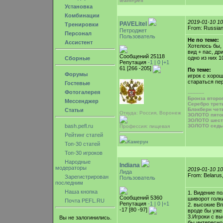
team#pefl
Установка
Комбинации
2019-01-10 1
PAVELitel
Тренировки
From: Russian
Петроджет
Персонал
Пользователь
Не по теме:
Ассистент
Хотелось бы,
вид + пас, др
Сообщений 25118
одно из них 1
Сборные
Репутация
-1 |
0
|+1
61 [266 -205]
По теме:
Форумы
игрок с хоро
стараться пе
Гостевые
Фотогалерея
-----------
Бронза второ
Мессенджер
Серебро трет
Блэкберн чет
Статьи
Откуда: Россия, Воронеж
ЗОЛОТО пято
ЗОЛОТО шест
bash.pefl.ru
ЗОЛОТО седь
Профессия: пищевая
Рейтинг статей
Камерун
Топ-30 статей
Топ-30 игроков
Народные
Indiana
модераторы
2019-01-10 1
Лида
From: Belarus,
Зарегистрирован
Пользователь
последним
Наша кнопка
1. Видение по
Сообщений 5360
шиворот голк
Почта PEFL.RU
Репутация
-1 |
0
|+1
2. высокие В
-17 [80 -97]
вроде бы уже 
3.Игроки с в
Вы не залогинились.
бы интересно