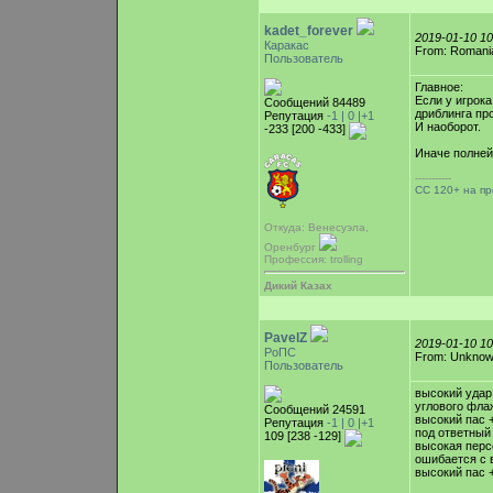
kadet_forever
2019-01-10 1
Каракас
From: Romani
Пользователь
Главное:
Если у игрока
Сообщений 84489
дриблинга про
Репутация
-1 |
0
|+1
И наоборот.
-233 [200 -433]
Иначе полней
-----------
СС 120+ на п
Откуда: Венесуэла,
Оренбург
Профессия: trolling
Дикий Казах
PavelZ
2019-01-10 1
РоПС
From: Unkno
Пользователь
высокий удар 
углового фла
Сообщений 24591
высокий пас +
Репутация
-1 |
0
|+1
под ответный 
109 [238 -129]
высокая персо
ошибается с 
высокий пас +