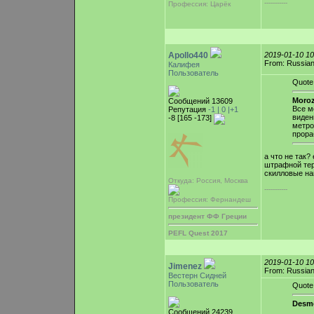
-----------
Профессия: Царёк
Apollo440
2019-01-10 1
From: Russian
Калифея
Пользователь
Quote
Moroz
Сообщений 13609
Все м
Репутация
-1 |
0
|+1
видени
-8 [165 -173]
метро
прора
а что не так?
штрафной тер
скилловые на
Откуда: Россия, Москва
-----------
Профессия: Фернандеш
президент ФФ Греции
PEFL Quest 2017
2019-01-10 1
Jimenez
From: Russian
Вестерн Сидней
Пользователь
Quote
Desm
Сообщений 24239