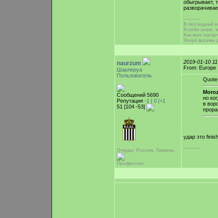
обыгрывает, т
разворачивае
-----------
В последний ра
Я себя знаю, 
Как мне наску
Тонул восемь 
2019-01-10 1
naurzum
From: Europe
Шарлеруа
Пользователь
Quote
Moroz
Сообщений 5690
но ког
Репутация
-1 |
0
|+1
в вор
51 [104 -53]
прора
удар это fini
-----------
Откуда: Россия, Тюмень
Профессия: