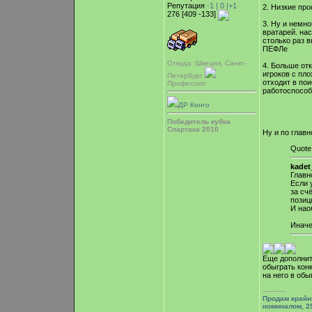
Репутация
-1 |
0
|+1
2. Низкие пр
276 [409 -133]
3. Ну и немно
вратарей. нас
столько раз в
ПЕФЛе
Откуда: Швеция, Санкт-
4. Больше от
игроков с пло
Петербург
отходит в пои
Профессия:
работоспособн
ДР Конго
Победитель кубка
Спартака 2010
Ну и по главн
Quote
kadet
Главн
Если 
за сч
позиц
И нао
Иначе
Еще дополнит
обыграть конк
на него в об
-----------
Продам крайн
номиналом, 25