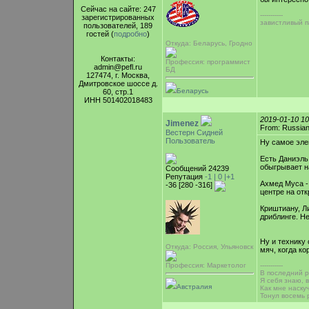
Сейчас на сайте: 247
-----------
зарегистрированных
завистливый п
пользователей, 189
гостей (
подробно
)
Откуда: Беларусь, Гродно
Контакты:
Профессия: программист
admin@pefl.ru
БД
127474, г. Москва,
Дмитровское шоссе д.
Беларусь
60, стр.1
ИНН 501402018483
2019-01-10 1
Jimenez
From: Russian
Вестерн Сидней
Пользователь
Ну самое эле
Есть Даниэль 
обыгрывает н
Сообщений 24239
Репутация
-1 |
0
|+1
Ахмед Муса -
-36 [280 -316]
центре на от
Криштиану, Ли
дриблинге. Не
Ну и технику
Откуда: Россия, Ульяновск
мяч, когда ко
Профессия: Маркетолог
-----------
В последний ра
Я себя знаю, 
Австралия
Как мне наску
Тонул восемь 