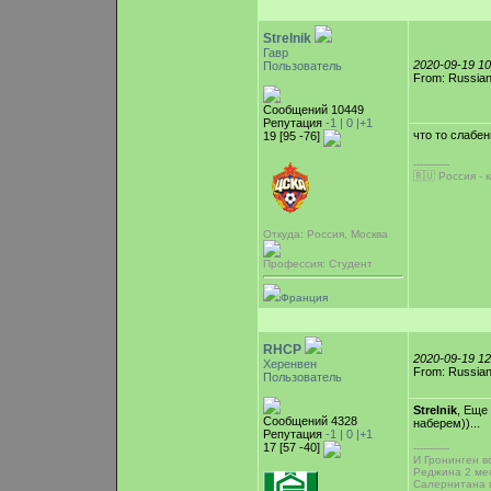
Strelnik
Гавр
2020-09-19 1
Пользователь
From: Russian
Сообщений 10449
Репутация
-1 |
0
|+1
что то слабе
19 [95 -76]
-----------
🇷🇺 Россия - 
Откуда: Россия, Москва
Профессия: Студент
Франция
RHCP
2020-09-19 1
Херенвен
From: Russian
Пользователь
Strelnik
, Еще
Сообщений 4328
наберем))...
Репутация
-1 |
0
|+1
17 [57 -40]
-----------
И Гронинген во
Реджина 2 мес
Салернитана 