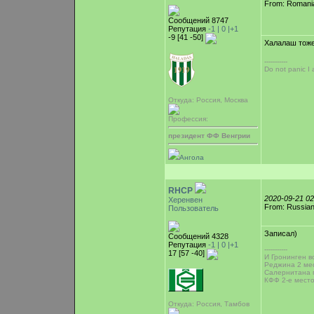
From: Romani
Сообщений 8747
Репутация
-1 |
0
|+1
-9 [41 -50]
Халалаш тоже
-----------
Do not panic I
Откуда: Россия, Москва
Профессия:
президент ФФ Венгрии
Ангола
RHCP
2020-09-21 0
Херенвен
From: Russian
Пользователь
Записал)
Сообщений 4328
Репутация
-1 |
0
|+1
-----------
17 [57 -40]
И Гронинген во
Реджина 2 мес
Салернитана 
КФФ 2-е место
Откуда: Россия, Тамбов