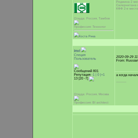
Реджина 2 мес
Салернитана 
КФФ 2-е место
Откуда: Россия, Тамбов
Профессия: Технолог
Коста Рика
invi
Специя
2020-09-29 1
Пользователь
From: Russian
Сообщений 801
Репутация
-1 |
0
|+1
а когда начал
13 [20 -7]
-----------
Откуда: Россия, Москва
Профессия: BI architect