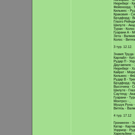
Нюрнберг - Ка
Фейеноорд - Т
Кильмес - Руд
Краковия - С
Брэдфорд - В
Глазго Рейндж
Шилуте - Ака
Туран - Колос
Гуарани А - М
Зета - Валмие
Колос - Витяз
3 тур. 12.12.
Знамя Труда -
Карлайл - Кат
Рудар П - Уор
Даугавпилс - 
Нюрнберг - Х
Кайрат - Море
Кильмес - Фе
Рудар В - Тре
Брэдфорд - К
Высочина - С
Шилуте - Глаз
Саутенд - Ака
Гуарани - Тур
Монтроз - ,
Мушук Руна - 
Витязь - Валм
4 тур. 17.12
Гронинген - З
Катар - Карла
Уорриор - Руд
Харельбеке -