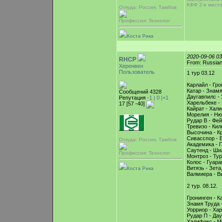
КФФ 2-е место
Откуда: Россия, Тамбов
Профессия: Технолог
Коста Рика
2020-09-06 0
RHCP
From: Russian
Херенвен
Пользователь
1 тур 03.12
Карлайл - Гро
Катар - Знамя
Сообщений 4328
Даугавпилс - 
Репутация
-1 |
0
|+1
Харельбеке - 
17 [57 -40]
Кайрат - Хали
Морелия - Ню
Рудар В - Фей
Тревизо - Кил
Высочина - К
Сивасспор - 
Откуда: Россия, Тамбов
Академика - Г
Саутенд - Шил
Профессия: Технолог
Монтроз - Тур
Колос - Гуара
Витязь - Зета,
Коста Рика
Валмиера - В
2 тур. 08.12.
Гронинген - К
Знамя Труда -
Уорриор - Хар
Рудар П - Дау
Халифакс - М