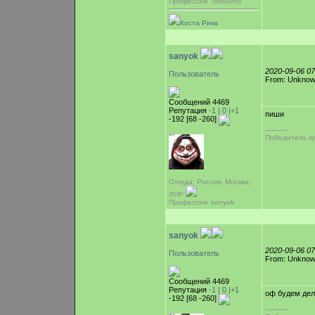
Профессия: Технолог
Коста Рика
sanyok
2020-09-06 0
Пользователь
From: Unkno
Сообщений 4469
Репутация
-1 |
0
|+1
пиши
-192 [68 -260]
-----------
Победитель ку
Откуда: Россия, Москва,
ЛНР
Профессия: sanyok
sanyok
2020-09-06 0
Пользователь
From: Unkno
Сообщений 4469
Репутация
-1 |
0
|+1
оф будем дел
-192 [68 -260]
-----------