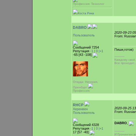
Профессия: Технолог
Коста Рика
DABRO
2020-09-23 0
Пользователь
From: Russian
Сообщений 7254
Пиши,готов)
Репутация
-1 |
0
|+1
-65 [43 -108]
-----------
Каждому своё.
Все проходит..
Откуда: Нигерия,
Оренбург
Профессия:
RHCP
2020-09-25 1
Херенвен
From: Russian
Пользователь
DABRO
,
Сообщений 4328
Репутация
-1 |
0
|+1
-----------
17 [57 -40]
И Гронинген во