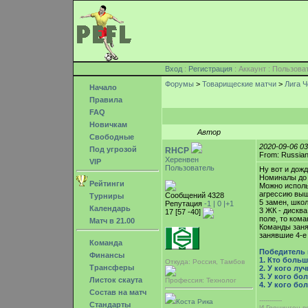
Вход
:
Регистрация
: Аккаунт : Пользо
Форумы
>
Товарищеские матчи
>
Лига Ч
Начало
Правила
FAQ
Новичкам
Автор
Свободные
2020-09-06 0
Под угрозой
RHCP
From: Russian
Херенвен
VIP
Пользователь
Ну вот и дож
Номиналы до 2
Рейтинги
Можно исполь
агрессию выш
Сообщений 4328
Турниры
5 замен, шко
Репутация
-1 |
0
|+1
Календарь
3 ЖК - дисква
17 [57 -40]
поле, то кома
Матч в 21.00
Команды заня
занявшие 4-е
Команда
Победитель 
Финансы
1. Кто больш
Откуда: Россия, Тамбов
Трансферы
2. У кого лу
3. У кого бо
Листок скаута
Профессия: Технолог
4. У кого бо
Состав на матч
-----------
Коста Рика
Стандарты
И Гронинген во