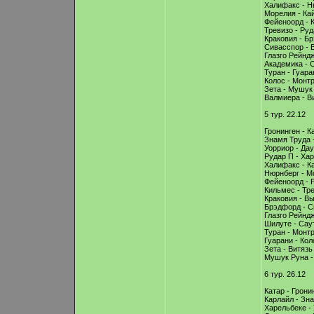
Халифакс - Н
Морелия - Кай
Фейеноорд - 
Тревизо - Руд
Краковия - Б
Сивасспор - 
Глазго Рейнд
Академика - 
Туран - Гуара
Колос - Монтр
Зета - Мушук
Валмиера - В
5 тур. 22.12
Гронинген - К
Знамя Труда -
Уорриор - Дау
Рудар П - Хар
Халифакс - К
Нюрнберг - М
Фейеноорд - 
Кильмес - Тре
Краковия - В
Брэдфорд - С
Глазго Рейнд
Шилуте - Сау
Туран - Монтр
Гуарани - Кол
Зета - Витязь
Мушук Руна -
6 тур. 26.12
Катар - Грони
Карлайл - Зн
Харельбеке - 