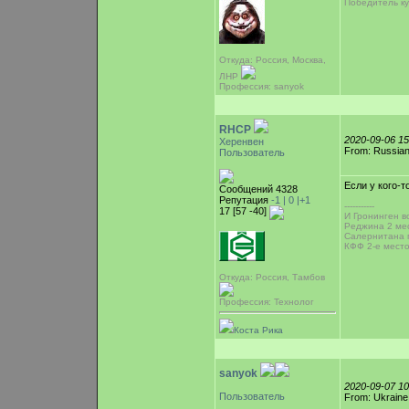
Победитель ку
Откуда: Россия, Москва,
ЛНР
Профессия: sanyok
RHCP
2020-09-06 1
Херенвен
From: Russian
Пользователь
Если у кого-т
Сообщений 4328
Репутация
-1 |
0
|+1
-----------
17 [57 -40]
И Гронинген во
Реджина 2 мес
Салернитана 
КФФ 2-е место
Откуда: Россия, Тамбов
Профессия: Технолог
Коста Рика
sanyok
2020-09-07 1
Пользователь
From: Ukraine