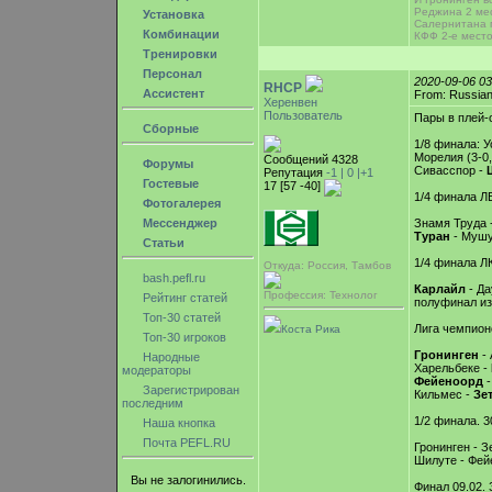
Реджина 2 мес
Установка
Салернитана 
Комбинации
КФФ 2-е место
Тренировки
Персонал
2020-09-06 0
RHCP
Ассистент
From: Russian
Херенвен
Пользователь
Пары в плей-
Сборные
1/8 финала: 
Морелия (3-0,
Сообщений 4328
Форумы
Сивасспор -
Репутация
-1 |
0
|+1
Гостевые
17 [57 -40]
1/4 финала Л
Фотогалерея
Мессенджер
Знамя Труда 
Туран
- Мушу
Статьи
1/4 финала ЛК
Откуда: Россия, Тамбов
bash.pefl.ru
Карлайл
- Да
Профессия: Технолог
Рейтинг статей
полуфинал из
Топ-30 статей
Лига чемпион
Коста Рика
Топ-30 игроков
Гронинген
- 
Народные
Харельбеке -
модераторы
Фейеноорд
-
Зарегистрирован
Кильмес -
Зе
последним
1/2 финала. 3
Наша кнопка
Почта PEFL.RU
Гронинген - Зе
Шилуте - Фей
Вы не залогинились.
Финал 09.02. 