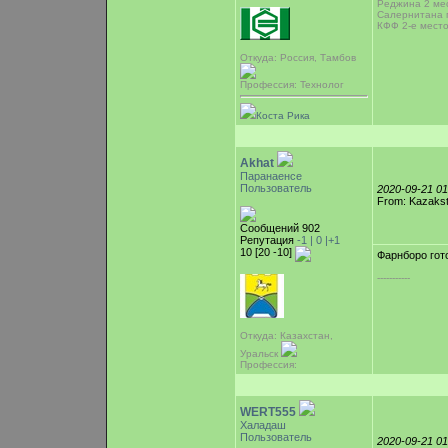
Реджина 2 мес
Салернитана 
КФФ 2-е место
Откуда: Россия, Тамбов
Профессия: Технолог
Коста Рика
Akhat
Паранаенсе
Пользователь
2020-09-21 0
From: Kazaks
Сообщений 902
Репутация
-1 |
0
|+1
10 [20 -10]
Фарнборо гот
-----------
Откуда: Казахстан,
Уральск
Профессия:
WERT555
Халадаш
Пользователь
2020-09-21 0