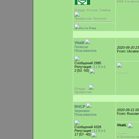
КФФ 2-е место
Откуда: Россия, Тамбов
Профессия: Технолог
Коста Рика
Vitalii
Полесье
2020-09-20 2
Пользователь
From: Ukraine
Сообщений 2985
Репутация
-1 |
0
|+1
2 [52 -50]
-----------
Откуда: ,
Профессия:
RHCP
2020-09-21 0
Херенвен
From: Russian
Пользователь
Vitalii
,
Сообщений 4328
Репутация
-1 |
0
|+1
-----------
17 [57 -40]
И Гронинген во