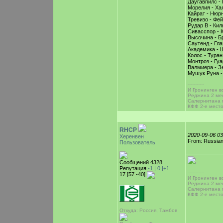
Даугавпилс - 
Морелия - Ха
Кайрат - Нюрн
Тревизо - Фе
Рудар В - Кил
Сивасспор - 
Высочина - Б
Саутенд - Гла
Академика - 
Колос - Туран
Монтроз - Гуа
Валмиера - З
Мушук Руна -
-----------
И Гронинген во
Реджина 2 мес
Салернитана 
КФФ 2-е место
RHCP
2020-09-06 0
Херенвен
From: Russian
Пользователь
Сообщений 4328
Репутация
-1 |
0
|+1
-----------
17 [57 -40]
И Гронинген во
Реджина 2 мес
Салернитана 
КФФ 2-е место
Откуда: Россия, Тамбов