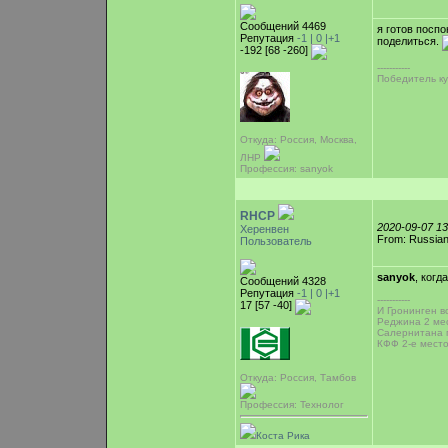
Сообщений 4469
я готов поспо
Репутация
-1 |
0
|+1
поделиться.
-192 [68 -260]
-----------
Победитель ку
Откуда: Россия, Москва,
ЛНР
Профессия: sanyok
RHCP
2020-09-07 1
Херенвен
From: Russian
Пользователь
sanyok
, когд
Сообщений 4328
Репутация
-1 |
0
|+1
-----------
17 [57 -40]
И Гронинген во
Реджина 2 мес
Салернитана 
КФФ 2-е место
Откуда: Россия, Тамбов
Профессия: Технолог
Коста Рика