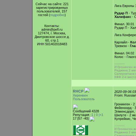
Сейчас на сайте: 221
Лига Европы 1
зарегистрированных
пользователей, 157
Рудар П
- Тур
гостей (
подробно
)
Халифакс
- С
Финал. 30.01
Контакты:
Рудар П - Ха
admin@pefl.ru
127474, г. Москва,
Лига Конфере
Дмитровское шоссе д.
60, стр.1
Карлайл -
Ко
ИНН 501402018483
Тревизо -
Гла
Финал. 04.02
Колос - Глазг
-----------
И Гронинген во
Реджина 2 мес
Салернитана 
КФФ 2-е место
RHCP
2020-09-06 0
Херенвен
From: Russian
Пользователь
Гронинген - 2
Фейеноорд - 3
Сообщений 4328
Элменсдорп, Б
Репутация
-1 |
0
|+1
Шилуте - 2 жк
17 [57 -40]
Купрейкис, Ч
-----------
И Гронинген во
Реджина 2 мес
Салернитана 