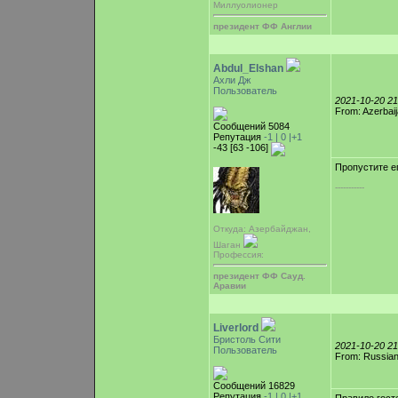
Миллуолионер
президент ФФ Англии
Abdul_Elshan
Ахли Дж
Пользователь
2021-10-20 2
From: Azerbai
Сообщений 5084
Репутация
-1 |
0
|+1
-43 [63 -106]
Пропустите ег
-----------
Откуда: Азербайджан,
Шаган
Профессия:
президент ФФ Сауд.
Аравии
Liverlord
Бристоль Сити
2021-10-20 2
Пользователь
From: Russian
Сообщений 16829
Репутация
-1 |
0
|+1