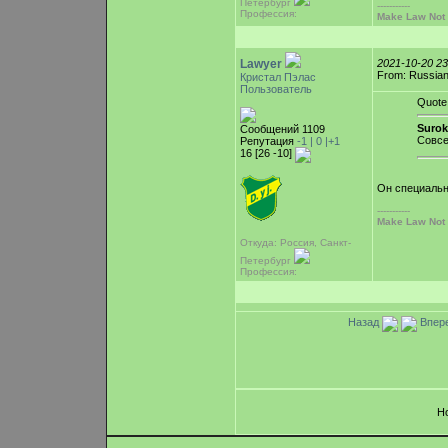
Петербург
-----------
Профессия:
Make Law Not
Lawyer
2021-10-20 2
From: Russian
Кристал Пэлас
Пользователь
Quote
Surok
Сообщений 1109
Совсе
Репутация
-1 |
0
|+1
16 [26 -10]
Он специальн
-----------
Make Law Not
Откуда: Россия, Санкт-
Петербург
Профессия:
Назад
Впер
Н