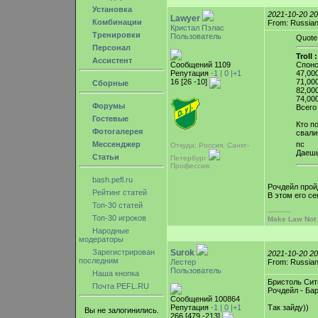
Установка
2021-10-20 2
Lawyer
Комбинации
From: Russian
Кристал Пэлас
Тренировки
Пользователь
Quote
Персонал
Troll :
Ассистент
Сообщений 1109
Спонс
Репутация
-1 |
0
|+1
47,000
16 [26 -10]
71,000
Сборные
82,000
74,000
Форумы
Всего
Гостевые
Кто п
Фотогалерея
свали
Мессенджер
пс
Откуда: Россия, Санкт-
Даешь
Статьи
Петербург
Профессия:
bash.pefl.ru
Рочдейл прой
Рейтинг статей
В этом его се
Топ-30 статей
-----------
Топ-30 игроков
Make Law Not
Народные
модераторы
Зарегистрирован
Surok
2021-10-20 2
последним
Лестер
From: Russian
Пользователь
Наша кнопка
Бристоль Сит
Почта PEFL.RU
Рочдейл - Бар
Сообщений 100864
Репутация
-1 |
0
|+1
Так зайду))
Вы не залогинились.
266 [479 -213]