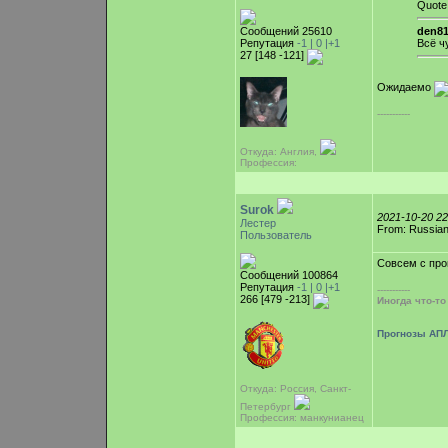
Quote
Сообщений 25610
den81
Репутация
-1 |
0
|+1
Всё ч
27 [148 -121]
Ожидаемо
-----------
Откуда: Англия,
Профессия:
Surok
2021-10-20 2
Лестер
From: Russian
Пользователь
Совсем с про
Сообщений 100864
Репутация
-1 |
0
|+1
-----------
266 [479 -213]
Иногда что-т
Прогнозы АПЛ
Откуда: Россия, Санкт-
Петербург
Профессия: манкунианец