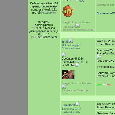
-----------
Сейчас на сайте: 169
Иногда что-т
зарегистрированных
пользователей, 181
гостей (
подробно
)
Прогнозы АПЛ
Контакты:
Откуда: Россия, Санкт-
admin@pefl.ru
Петербург
127474, г. Москва,
Профессия: манкунианец
Дмитровское шоссе д.
60, стр.1
ИНН 501402018483
2021-10-20 2
Troll
From: Russian
М.Ахи Нацерет
Пользователь
Бристоль Сит
Рочдейл - Бар
Сообщений 1334
(без учета ус
Репутация
-1 |
0
|+1
-2 [29 -31]
с установкам
Бристоль Сит
Рочдейл - Бар
-----------
Откуда: Россия, Москва
Veni
Vidi
Vici
Профессия: Санитар
Леса
2021-10-20 2
Liverlord
From: Russian
Бристоль Сити
Пользователь
Это было бы 