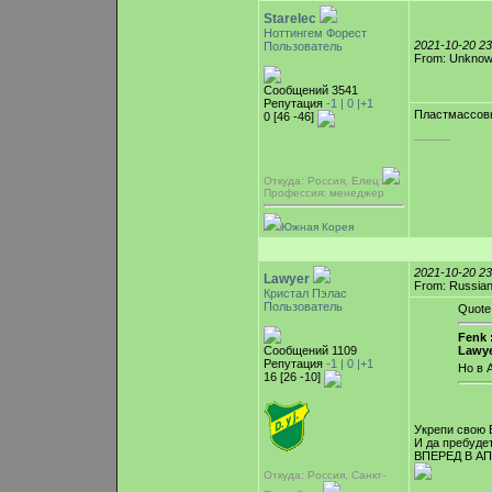
Starelec
Ноттингем Форест
2021-10-20 2
Пользователь
From: Unkno
Сообщений 3541
Репутация
-1 |
0
|+1
Пластмассовы
0 [46 -46]
-----------
Откуда: Россия, Елец
Профессия: менеджер
Южная Корея
2021-10-20 2
Lawyer
From: Russian
Кристал Пэлас
Пользователь
Quote
Fenk 
Сообщений 1109
Lawy
Репутация
-1 |
0
|+1
Но в 
16 [26 -10]
Укрепи свою 
И да пребуд
ВПЕРЕД В АП
Откуда: Россия, Санкт-