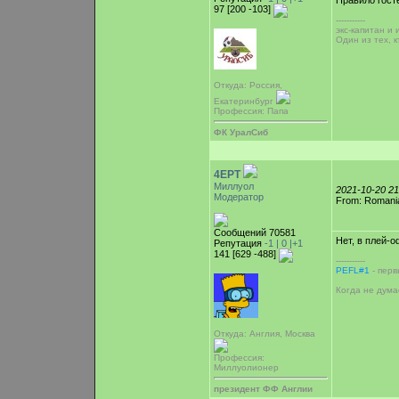
Правило гост
97 [200 -103]
-----------
экс-капитан и
Один из тех, 
Откуда: Россия,
Екатеринбург
Профессия: Папа
ФК УралСиб
4EPT
Миллуол
2021-10-20 2
Модератор
From: Romani
Сообщений 70581
Нет, в плей-о
Репутация
-1 |
0
|+1
141 [629 -488]
-----------
PEFL#1
- перв
Когда не дума
Откуда: Англия, Москва
Профессия:
Миллуолионер
президент ФФ Англии