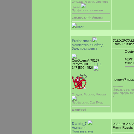
Откуда: Россия, Орехово-
Зуево
Профессия: аналитик
зам.през.ФФ Англии
Мали
2021-10-20 2
Pusherman
From: Russian
Манчестер Юнайтед
Зам. президента
Quote
4EPT 
Сообщений 70137
Ужас 
Репутация
-1 |
0
|+1
147 [599 -452]
почему? нор
-----------
Играть с одно
Трансферы ме
Откуда: Россия, Москва
-
Профессия: Сэр Пуш.
team#pefl
Diablo_7
2021-10-20 2
From: Russian
Ньюкасл
Пользователь