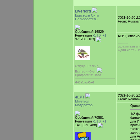
Liverlord
Бристоль Сити
2021-10-20 2
Пользователь
From: Russian
Сообщений 16829
Репутация
-1 |
0
|+1
4EPT
, спасиб
97 [200 -103]
-----------
экс-капитан и
Один из тех, 
Откуда: Россия,
Екатеринбург
Профессия: Папа
ФК УралСиб
2021-10-20 2
4EPT
From: Romani
Миллуол
Модератор
Quote
1/2 фи
Сообщений 70581
финал
Репутация
-1 |
0
|+1
для И
141 [629 -488]
проти
также
занял
для А