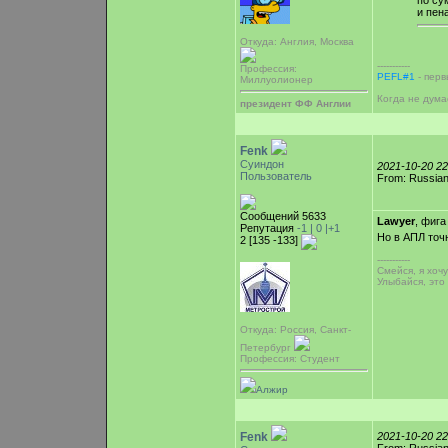
по су
и пен
Откуда: Англия, Москва
-----------
Профессия:
PEFL#1
- перв
Миллуолионер
Когда не дума
президент ФФ Англии
Fenk
Суиндон
2021-10-20 2
Пользователь
From: Russian
Сообщений 5633
Lawyer
, фига
Репутация
-1 |
0
|+1
Но в АПЛ точн
2 [135 -133]
-----------
Смейся, я хоч
Улыбайся, это
Откуда: Россия, Cанкт-
Петербург
Профессия: Студент
Алжир
Fenk
2021-10-20 2