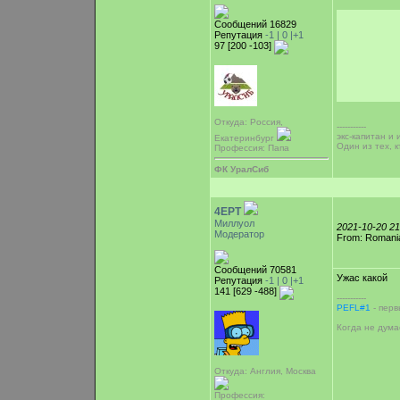
Сообщений 16829
Репутация
-1 |
0
|+1
97 [200 -103]
Откуда: Россия,
-----------
экс-капитан и
Екатеринбург
Один из тех, 
Профессия: Папа
ФК УралСиб
4EPT
Миллуол
2021-10-20 2
Модератор
From: Romani
Сообщений 70581
Ужас какой
Репутация
-1 |
0
|+1
141 [629 -488]
-----------
PEFL#1
- перв
Когда не дума
Откуда: Англия, Москва
Профессия: