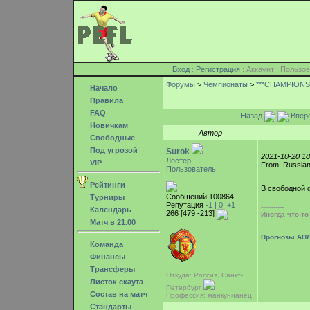
Вход
:
Регистрация
: Аккаунт : Поль
Форумы
>
Чемпионаты
>
***CHAMPIONSH
Начало
Правила
FAQ
Назад
Впер
Новичкам
Автор
Свободные
Под угрозой
Surok
2021-10-20 1
Лестер
VIP
From: Russian
Пользователь
Рейтинги
В свободной
Сообщений 100864
Турниры
Репутация
-1 |
0
|+1
-----------
Календарь
266 [479 -213]
Иногда что-т
Матч в 21.00
Прогнозы АПЛ
Команда
Финансы
Трансферы
Откуда: Россия, Санкт-
Листок скаута
Петербург
Состав на матч
Профессия: манкунианец
Стандарты