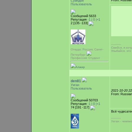
From: Russian
Суиндон
Пользователь
Сообщений 5633
Репутация
-1 |
0
|+1
2 [135 -133]
-----------
Смейся, я хоч
Откуда: Россия, Cанкт-
Улыбайся, это
Петербург
Профессия: Студент
Алжир
den81
Уиган
Пользователь
2021-10-20 2
From: Russian
Сообщений 50703
Репутация
-1 |
0
|+1
74 [191 -117]
Всё чудесате
-----------
Уиган - чемпи