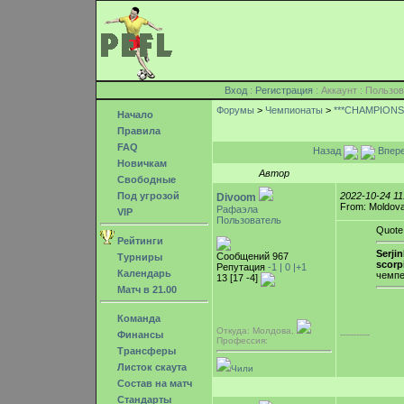
Вход
:
Регистрация
: Аккаунт : Поль
Форумы
>
Чемпионаты
>
***CHAMPIONSH
Начало
Правила
FAQ
Назад
Впер
Новичкам
Автор
Свободные
Под угрозой
2022-10-24 1
Divoom
From: Moldova,
Рафаэла
VIP
Пользователь
Quote
Рейтинги
Serjin
Сообщений 967
Турниры
scorp
Репутация
-1 |
0
|+1
Календарь
чемпе
13 [17 -4]
Матч в 21.00
Команда
Откуда: Молдова,
-----------
Финансы
Профессия:
Трансферы
Листок скаута
Чили
Состав на матч
Стандарты