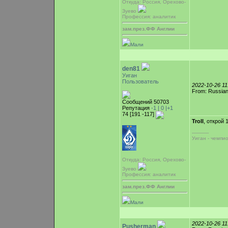
Откуда: Россия, Орехово-
Зуево
Профессия: аналитик
зам.през.ФФ Англии
Мали
den81
Уиган
Пользователь
2022-10-26 1
From: Russian
Сообщений 50703
Репутация
-1 |
0
|+1
74 [191 -117]
Troll
, открой 
-----------
Уиган - чемпи
Откуда: Россия, Орехово-
Зуево
Профессия: аналитик
зам.през.ФФ Англии
Мали
2022-10-26 1
Pusherman