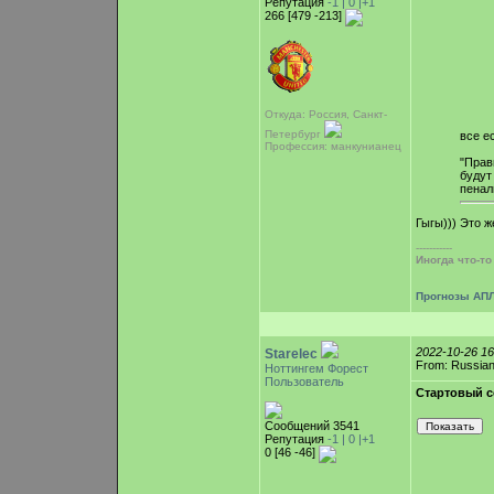
Репутация
-1 |
0
|+1
266 [479 -213]
Откуда: Россия, Санкт-
Петербург
все е
Профессия: манкунианец
"Прав
будут
пеналь
Гыгы))) Это ж
-----------
Иногда что-т
Прогнозы АПЛ
2022-10-26 1
Starelec
From: Russian
Ноттингем Форест
Пользователь
Стартовый с
Сообщений 3541
Репутация
-1 |
0
|+1
0 [46 -46]