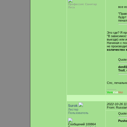
Профессия: Санитар
все е
Леса
"Прав
будут
пеналь
Это где? Я пр
"В зависимос
выезде) или 
Начиная с по
не производи
количество 
Quote
den81
Troll
,
Спс, печальн
-----------
Veni
Vidi
Vici
2022-10-26 1
Surok
From: Russian
Лестер
Пользователь
Quote
Pushe
Сообщений 100864