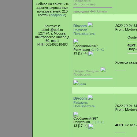
Профессия:
Сейчас на сайте: 216
Миллуолионер
зарегистрированных
пользователей, 210
президент ФФ Англии
гостей (
подробно
)
Divoom
2022-10-24 1
Контакты:
From: Moldova,
admin@pefl.ru
Рафаэла
127474, г. Москва,
Пользователь
Дмитровское шоссе д.
Quote
60, стр.1
ИНН 501402018483
4EPT 
Сообщений 967
Надо 
Репутация
-1 |
0
|+1
13 [17 -4]
Хочется сказа
-----------
Откуда: Молдова,
Профессия:
Чили
Divoom
Рафаэла
2022-10-24 1
Пользователь
From: Moldova,
Сообщений 967
Репутация
-1 |
0
|+1
4EPT
, не всё
13 [17 -4]
-----------