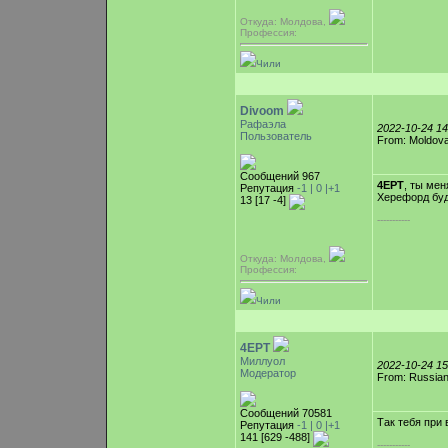
Откуда: Молдова,
Профессия:
Чили
Divoom
Рафаэла
2022-10-24 1
Пользователь
From: Moldova
Сообщений 967
4EPT
, ты мен
Репутация
-1 |
0
|+1
Херефорд буд
13 [17 -4]
-----------
Откуда: Молдова,
Профессия:
Чили
4EPT
Миллуол
2022-10-24 1
Модератор
From: Russian
Сообщений 70581
Так тебя при 
Репутация
-1 |
0
|+1
141 [629 -488]
-----------