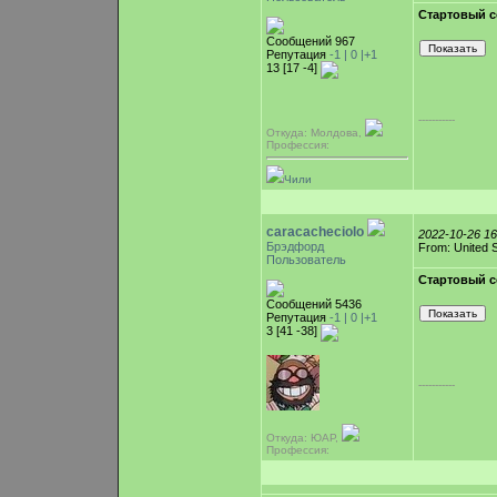
Стартовый с
Сообщений 967
Репутация
-1 |
0
|+1
13 [17 -4]
-----------
Откуда: Молдова,
Профессия:
Чили
caracacheciolo
2022-10-26 1
Брэдфорд
From: United 
Пользователь
Стартовый с
Сообщений 5436
Репутация
-1 |
0
|+1
3 [41 -38]
-----------
Откуда: ЮАР,
Профессия: