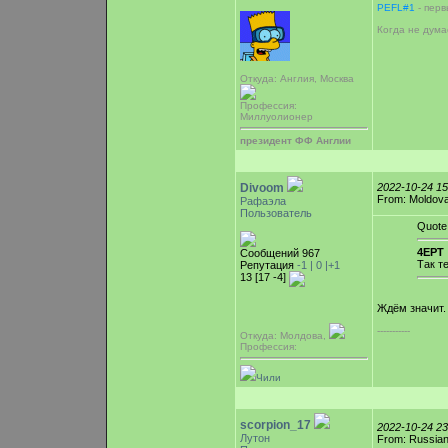
PEFL#1
- перв
Когда не дума
Откуда: Англия, Москва
Профессия:
Миллуолионер
президент ФФ Англии
Divoom
2022-10-24 1
From: Moldova,
Рафаэла
Пользователь
Quote
4EPT 
Сообщений 967
Так т
Репутация
-1 |
0
|+1
13 [17 -4]
Ждём значит.
-----------
Откуда: Молдова,
Профессия:
Чили
scorpion_17
2022-10-24 2
Лутон
From: Russian