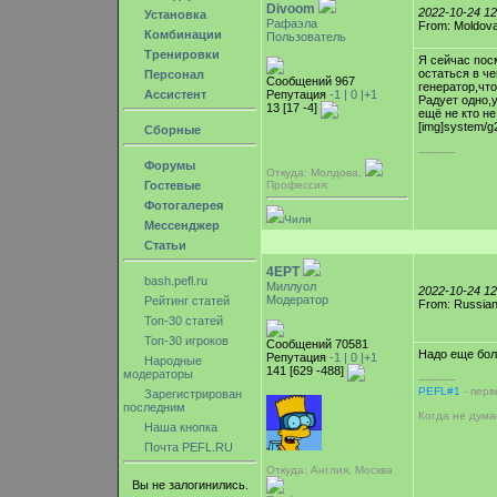
Divoom
2022-10-24 1
Установка
Рафаэла
From: Moldova
Комбинации
Пользователь
Тренировки
Я сейчас пос
остаться в ч
Персонал
Сообщений 967
генератор,что
Ассистент
Репутация
-1 |
0
|+1
Радует одно,
13 [17 -4]
ещё не кто не
[img]system/g2/
Сборные
-----------
Форумы
Откуда: Молдова,
Гостевые
Профессия:
Фотогалерея
Чили
Мессенджер
Статьи
4EPT
bash.pefl.ru
Миллуол
2022-10-24 1
Модератор
Рейтинг статей
From: Russian
Топ-30 статей
Топ-30 игроков
Сообщений 70581
Надо еще бо
Репутация
-1 |
0
|+1
Народные
141 [629 -488]
модераторы
-----------
PEFL#1
- перв
Зарегистрирован
последним
Когда не дума
Наша кнопка
Почта PEFL.RU
Откуда: Англия, Москва
Вы не залогинились.