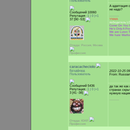
Пользователь
А адаптация 
не надо?
Сообщений 10060
Репутация
-1 |
0
|+1
-----------
37 [90 -53]
YNWA
победитель LD
Come On You H
He's Only A Poor
We are Luton T
We hate Watfo
Откуда: Россия, Москва
Профессия:
caracacheciolo
Брэдфорд
2022-10-25 0
Пользователь
From: Russian
Сообщений 5436
да так же как
Репутация
-1 |
0
|+1
странах скры
3 [41 -38]
нужную нацию
-----------
Откуда: ЮАР,
Профессия: