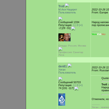
Troll
М.Ахи Нацерет
2022-10-26 1
Пользователь
From: Europe
Сообщений 1334
Народ напомни
Репутация
-1 |
0
|+1
пор прописано
-2 [29 -31]
-----------
Veni
Vidi
Vici
Откуда: Россия, Москва
Профессия: Санитар
Леса
den81
2022-10-26 1
Уиган
From: Russian
Пользователь
Quote
Сообщений 50703
Troll :
Репутация
-1 |
0
|+1
Народ
74 [191 -117]
прави
Отменили, но
-----------
Уиган - чемпи