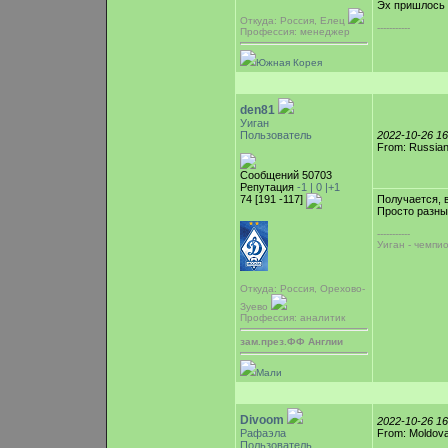
Эх пришлось 
Откуда: Россия, Елец
-----------
Профессия: менеджер
Южная Корея
den81
Уиган
Пользователь
2022-10-26 1
From: Russian
Сообщений 50703
Репутация
-1 |
0
|+1
74 [191 -117]
Получается, 
Просто разны
-----------
Уиган - чемпи
Откуда: Россия, Орехово-
Зуево
Профессия: аналитик
зам.през.ФФ Англии
Мали
Divoom
2022-10-26 1
Рафаэла
From: Moldova,
Пользователь