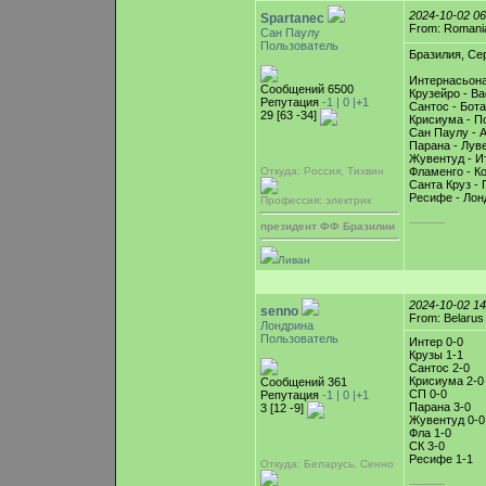
2024-10-02 0
Spartanec
From: Romani
Сан Паулу
Пользователь
Бразилия, Сер
Интернасьона
Сообщений 6500
Крузейро - Ва
Репутация
-1 |
0
|+1
Сантос - Бот
29 [63 -34]
Крисиума - По
Сан Паулу - 
Парана - Лув
Жувентуд - И
Откуда: Россия, Тихвин
Фламенго - К
Санта Круз - 
Ресифе - Лон
Профессия: электрик
-----------
президент ФФ Бразилии
Ливан
2024-10-02 1
senno
From: Belarus
Лондрина
Пользователь
Интер 0-0
Крузы 1-1
Сантос 2-0
Крисиума 2-0
Сообщений 361
СП 0-0
Репутация
-1 |
0
|+1
Парана 3-0
3 [12 -9]
Жувентуд 0-0
Фла 1-0
СК 3-0
Ресифе 1-1
Откуда: Беларусь, Cенно
-----------