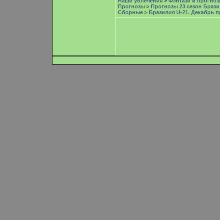
Наши увлечения
>
Фэнтази и прогноз
Прогнозы
>
Прогнозы 23 сезон Брази
Сборные
>
Бразилия U-21. Декабрь 