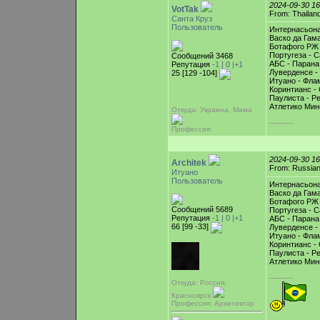
2024-09-30 1
VotTak
From: Thailan
Санта Круз
Пользователь
Интернасьона
Васко да Гама
Ботафого РЖ 
Португеза - С
Сообщений 3468
АБС - Парана
Репутация
-1 |
0
|+1
Луверденсе -
25 [129 -104]
Итуано - Фла
Коринтианс - 
Паулиста - Р
Атлетико Мин
Откуда: Украина, Мама
-----------
Профессия:
2024-09-30 1
Architek
From: Russian
Итуано
Пользователь
Интернасьона
Васко да Гама
Ботафого РЖ 
Сообщений 5689
Португеза - С
Репутация
-1 |
0
|+1
АБС - Парана
66 [99 -33]
Луверденсе -
Итуано - Фла
Коринтианс - 
Паулиста - Р
Атлетико Мин
-----------
Откуда: Россия,
Красноярск
Профессия: Архитектор