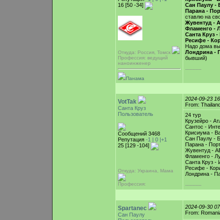
16 [50 -34]
Сан Паулу -
Парана - Пор
ставлю на сво
Жувентуд - 
Фламенго - 
Санта Круз -
Ресифе - Ко
Надо дома в
Лондрина - П
Откуда: Россия, Томск
Профессия: ведущий
бывший)
наноинженер
-----------
Панама
2024-09-23 1
VotTak
From: Thailan
Санта Круз
Пользователь
24 тур
Крузейро - А
Сантос - Инт
Крисиума - Ва
Сообщений 3468
Сан Паулу - 
Репутация
-1 |
0
|+1
Парана - Порт
25 [129 -104]
Жувентуд - А
Фламенго - Л
Санта Круз - 
Ресифе - Кор
Откуда: Украина, Мама
Лондрина - П
Профессия:
-----------
2024-09-30 0
Spartanec
From: Romani
Сан Паулу