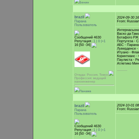
Бенин
brazil
2024-09-30 1
Парана
From: Russian
Пользователь
Интернасьона
Васко да Гама
Сообщений 4630
Ботафого РЖ 
Репутация
-1 |
0
|+1
Португеза - С
16 [50 -34]
АБС - Парана
Луверденсе -
Итуано - Фла
Коринтианс - 
Паулиста - Р
Атлетико Мин
-----------
Откуда: Россия, Томск
Профессия: ведущий
наноинженер
Панама
2024-10-01 0
brazil
From: Russian
Парана
Пользователь
Сообщений 4630
Репутация
-1 |
0
|+1
16 [50 -34]