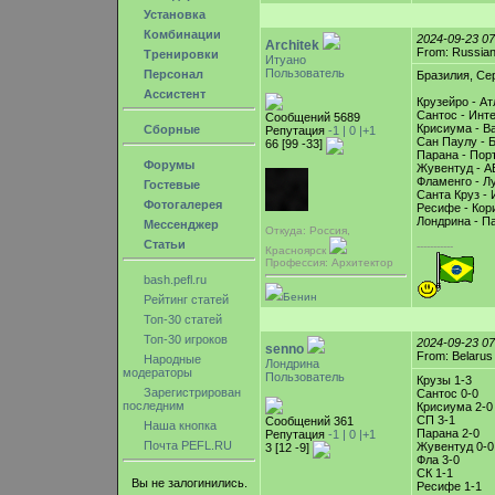
Установка
Комбинации
2024-09-23 0
Architek
From: Russian 
Тренировки
Итуано
Пользователь
Персонал
Бразилия, Сер
Ассистент
Крузейро - Ат
Сантос - Инт
Сообщений 5689
Крисиума - Ва
Сборные
Репутация
-1 |
0
|+1
Сан Паулу - 
66 [99 -33]
Парана - Порт
Форумы
Жувентуд - А
Фламенго - Л
Гостевые
Санта Круз - 
Фотогалерея
Ресифе - Кор
Лондрина - П
Мессенджер
Откуда: Россия,
Статьи
-----------
Красноярск
Профессия: Архитектор
bash.pefl.ru
Бенин
Рейтинг статей
Топ-30 статей
Топ-30 игроков
2024-09-23 0
senno
From: Belarus
Народные
Лондрина
модераторы
Пользователь
Крузы 1-3
Зарегистрирован
Сантос 0-0
последним
Крисиума 2-0
СП 3-1
Сообщений 361
Наша кнопка
Парана 2-0
Репутация
-1 |
0
|+1
Почта PEFL.RU
Жувентуд 0-0
3 [12 -9]
Фла 3-0
СК 1-1
Вы не залогинились.
Ресифе 1-1