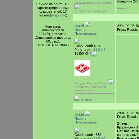
Лондрина 2-1
Откуда: Беларусь, Cенно
Сейчас на сайте: 165
зарегистрированных
-----------
Профессия: менеджер
пользователей, 174
гостей (
подробно
)
brazil
2024-09-23 1
Контакты:
From: Russian
Парана
admin@pefl.ru
Пользователь
127474, г. Москва,
Дмитровское шоссе д.
60, стр.1
ИНН 501402018483
Сообщений 4630
Репутация
-1 |
0
|+1
16 [50 -34]
-----------
Откуда: Россия, Томск
Профессия: ведущий
наноинженер
Панама
2024-09-23 1
brazil
From: Russian
Парана
Пользователь
24 тур
Крузейро - 
Сантос - Ин
Сообщений 4630
напряженный
Репутация
-1 |
0
|+1
Крисиума - В