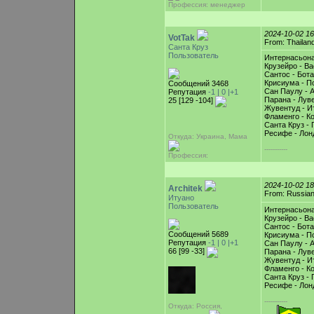
Профессия: менеджер
2024-10-02 1
VotTak
From: Thailan
Санта Круз
Пользователь
Интернасьона
Крузейро - Ва
Сантос - Бот
Крисиума - По
Сообщений 3468
Сан Паулу - 
Репутация
-1 |
0
|+1
Парана - Лув
25 [129 -104]
Жувентуд - И
Фламенго - К
Санта Круз - 
Ресифе - Лон
Откуда: Украина, Мама
-----------
Профессия:
2024-10-02 1
Architek
From: Russian
Итуано
Пользователь
Интернасьона
Крузейро - Ва
Сантос - Бот
Сообщений 5689
Крисиума - По
Репутация
-1 |
0
|+1
Сан Паулу - 
66 [99 -33]
Парана - Лув
Жувентуд - И
Фламенго - К
Санта Круз - 
Ресифе - Лон
-----------
Откуда: Россия,