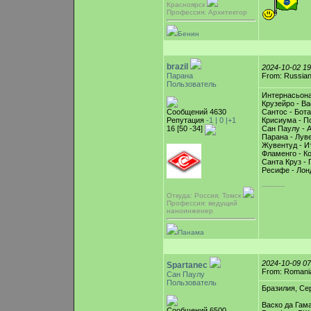
Красноярск
Профессия: Архитектор
Бенин
brazil
2024-10-02 1
Парана
From: Russian
Пользователь
Интернасьона
Крузейро - Ва
Сообщений 4630
Сантос - Бот
Репутация
-1 |
0
|+1
Крисиума - По
16 [50 -34]
Сан Паулу - 
Парана - Лув
Жувентуд - И
Фламенго - К
Санта Круз - 
Ресифе - Лон
-----------
Откуда: Россия, Томск
Профессия: ведущий
наноинженер
Панама
2024-10-09 0
Spartanec
From: Romani
Сан Паулу
Пользователь
Бразилия, Сер
Васко да Гам
Сообщений 6500