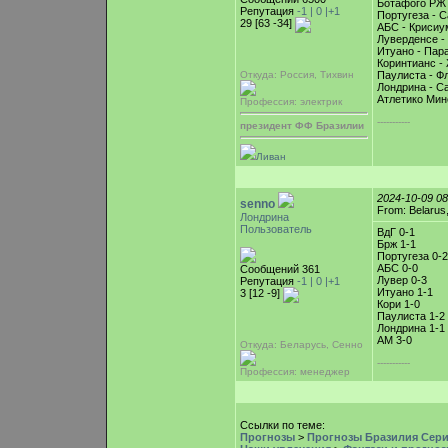
Ботафого РЖ 
Репутация
-1 |
0
|+1
Португеза - С
29 [63 -34]
АБС - Крисиу
Луверденсе -
Итуано - Пара
Коринтианс -
Откуда: Россия, Тихвин
Паулиста - Ф
Лондрина - Са
Атлетико Мин
Профессия: электрик
-----------
президент ФФ Бразилии
Ливан
2024-10-09 0
senno
From: Belarus
Лондрина
Пользователь
ВдГ 0-1
Брж 1-1
Португеза 0-2
АБС 0-0
Сообщений 361
Лувер 0-3
Репутация
-1 |
0
|+1
Итуано 1-1
3 [12 -9]
Кори 1-0
Паулиста 1-2
Лондрина 1-1
АМ 3-0
Откуда: Беларусь, Cенно
-----------
Профессия: менеджер
Ссылки по теме:
Прогнозы
>
Прогнозы Бразилия Серия