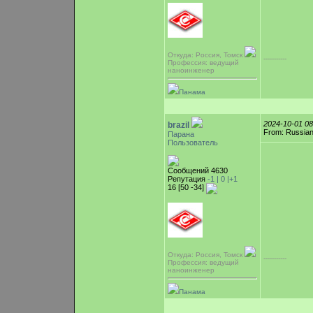
Откуда: Россия, Томск
-----------
Профессия: ведущий
наноинженер
Панама
2024-10-01 0
brazil
From: Russian
Парана
Пользователь
Сообщений 4630
Репутация
-1 |
0
|+1
16 [50 -34]
Откуда: Россия, Томск
-----------
Профессия: ведущий
наноинженер
Панама