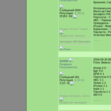
Пользователь
Бразилия, Сер
Интернасьона
Сообщений 6500
Васко да Гама
Репутация
-1 |
0
|+1
Ботафого РЖ 
29 [63 -34]
Португеза - С
АБС - Парана
Луверденсе -
Итуано - Фла
Откуда: Россия, Тихвин
Коринтианс - 
Паулиста - Р
Атлетико Мин
Профессия: электрик
-----------
президент ФФ Бразилии
Ливан
2024-09-30 0
senno
From: Belarus
Лондрина
Пользователь
Интер 2-0
ВдГ 0-0
БРЖ 0-1
Португеза 0-2
Сообщений 361
АБС 1-1
Репутация
-1 |
0
|+1
Лувер 1-2
3 [12 -9]
Итуано 1-1
Кори 1-1
Паулиста 1-1
АМ 3-0
Откуда: Беларусь, Cенно
-----------
Профессия: менеджер