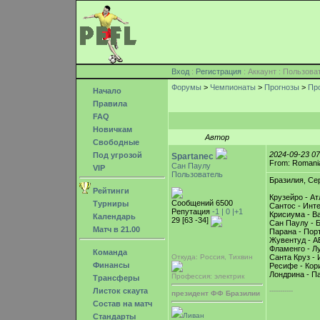
Вход
:
Регистрация
: Аккаунт : Пользо
Форумы
>
Чемпионаты
>
Прогнозы
>
Про
Начало
Правила
FAQ
Новичкам
Автор
Свободные
2024-09-23 0
Под угрозой
Spartanec
From: Romani
Сан Паулу
VIP
Пользователь
Бразилия, Сер
Рейтинги
Крузейро - А
Сообщений 6500
Турниры
Сантос - Инт
Репутация
-1 |
0
|+1
Крисиума - Ва
Календарь
29 [63 -34]
Сан Паулу - 
Матч в 21.00
Парана - Порт
Жувентуд - А
Фламенго - Л
Команда
Откуда: Россия, Тихвин
Санта Круз - 
Финансы
Ресифе - Кор
Лондрина - П
Профессия: электрик
Трансферы
Листок скаута
-----------
президент ФФ Бразилии
Состав на матч
Ливан
Стандарты