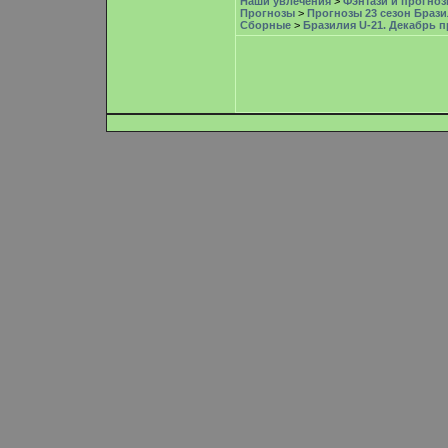
Наши увлечения
>
Фэнтази и прогноз
Прогнозы
>
Прогнозы 23 сезон Брази
Сборные
>
Бразилия U-21. Декабрь 