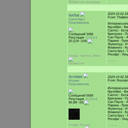
Профессия: менеджер
2024-10-02 1
VotTak
From: Thailan
Санта Круз
Пользователь
Интернасьона
Крузейро - Ва
Сантос - Бот
Крисиума - По
Сообщений 3468
Сан Паулу - 
Репутация
-1 |
0
|+1
Парана - Лув
25 [129 -104]
Жувентуд - И
Фламенго - К
Санта Круз - 
Ресифе - Лон
Откуда: Украина, Мама
-----------
Профессия:
Architek
2024-10-02 1
From: Russian
Итуано
Пользователь
Интернасьона
Крузейро - Ва
Сантос - Бот
Сообщений 5689
Крисиума - По
Репутация
-1 |
0
|+1
Сан Паулу - 
66 [99 -33]
Парана - Лув
Жувентуд - И
Фламенго - К
Санта Круз - 
Ресифе - Лон
Откуда: Россия,
-----------