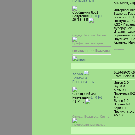
Пользователь
Бразилия, Сер
Интернасьона
Сообщений 6501
Васко да Гама
Репутация
-1 |
0
|+1
Ботафого РЖ 
29 [63 -34]
Португеза - С
АБС - Парана
Луверденсе -
Итуано - Фла
Откуда: Россия, Тихвин
Коринтианс - 
Паулиста - Р
Атлетико Мин
Профессия: электрик
-----------
президент ФФ Бразилии
Ливан
2024-09-30 0
senno
From: Belarus
Лондрина
Пользователь
Интер 2-0
ВдГ 0-0
БРЖ 0-1
Португеза 0-2
Сообщений 361
АБС 1-1
Репутация
-1 |
0
|+1
Лувер 1-2
3 [12 -9]
Итуано 1-1
Кори 1-1
Паулиста 1-1
АМ 3-0
Откуда: Беларусь, Cенно
-----------
Профессия: менеджер