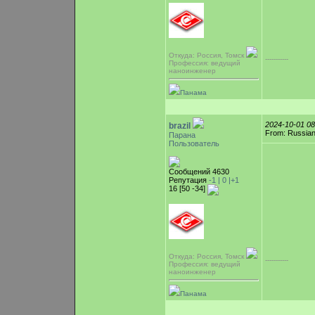
Откуда: Россия, Томск
-----------
Профессия: ведущий
наноинженер
Панама
2024-10-01 0
brazil
From: Russian
Парана
Пользователь
Сообщений 4630
Репутация
-1 |
0
|+1
16 [50 -34]
Откуда: Россия, Томск
-----------
Профессия: ведущий
наноинженер
Панама