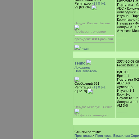
Ботафого РЖ 
Репутация
-1 |
0
|+1
Португеза - С
29 [63 -34]
АБС - Крисиу
Луверденсе -
Итуано - Пара
Коринтианс -
Откуда: Россия, Тихвин
Паулиста - Ф
Лондрина - Са
Атлетико Мин
Профессия: электрик
-----------
президент ФФ Бразилии
Ливан
2024-10-09 0
senno
From: Belarus
Лондрина
Пользователь
ВдГ 0-1
Брж 1-1
Португеза 0-2
АБС 0-0
Сообщений 361
Лувер 0-3
Репутация
-1 |
0
|+1
Итуано 1-1
3 [12 -9]
Кори 1-0
Паулиста 1-2
Лондрина 1-1
АМ 3-0
Откуда: Беларусь, Cенно
-----------
Профессия: менеджер
Ссылки по теме:
Прогнозы
>
Прогнозы Бразилия Серия