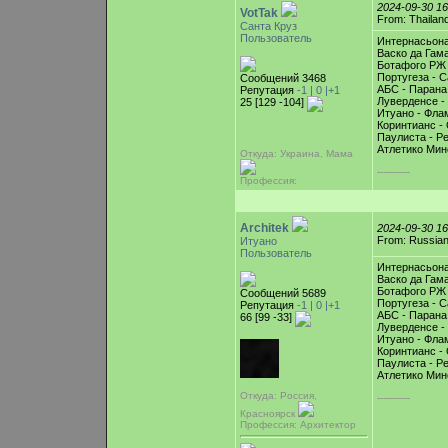
2024-09-30 1
VotTak
From: Thailan
Санта Круз
Пользователь
Интернасьона
Васко да Гама
Ботафого РЖ 
Португеза - С
Сообщений 3468
АБС - Парана
Репутация
-1 |
0
|+1
Луверденсе -
25 [129 -104]
Итуано - Фла
Коринтианс - 
Паулиста - Р
Атлетико Мин
Откуда: Украина, Мама
-----------
Профессия:
Architek
2024-09-30 1
From: Russian
Итуано
Пользователь
Интернасьона
Васко да Гама
Ботафого РЖ 
Сообщений 5689
Португеза - С
Репутация
-1 |
0
|+1
АБС - Парана
66 [99 -33]
Луверденсе -
Итуано - Фла
Коринтианс - 
Паулиста - Р
Атлетико Мин
Откуда: Россия,
-----------
Красноярск
Профессия: Архитектор