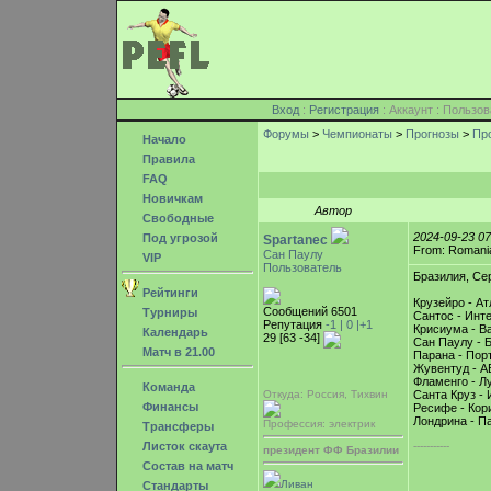
Вход
:
Регистрация
: Аккаунт : Поль
Форумы
>
Чемпионаты
>
Прогнозы
>
Про
Начало
Правила
FAQ
Новичкам
Автор
Свободные
2024-09-23 0
Под угрозой
Spartanec
From: Romani
Сан Паулу
VIP
Пользователь
Бразилия, Сер
Рейтинги
Крузейро - А
Сообщений 6501
Турниры
Сантос - Инт
Репутация
-1 |
0
|+1
Крисиума - Ва
Календарь
29 [63 -34]
Сан Паулу - 
Матч в 21.00
Парана - Порт
Жувентуд - А
Фламенго - Л
Команда
Откуда: Россия, Тихвин
Санта Круз - 
Финансы
Ресифе - Кор
Лондрина - П
Профессия: электрик
Трансферы
Листок скаута
-----------
президент ФФ Бразилии
Состав на матч
Ливан
Стандарты