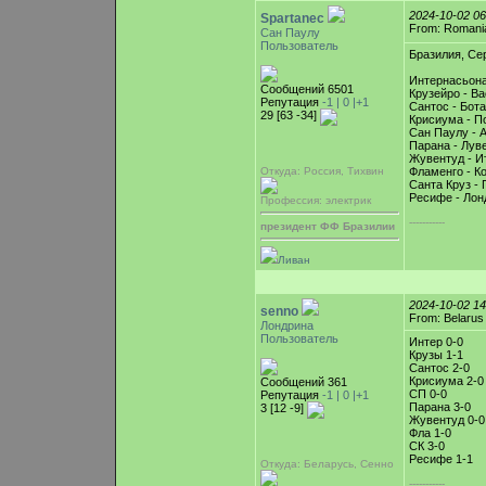
2024-10-02 0
Spartanec
From: Romani
Сан Паулу
Пользователь
Бразилия, Сер
Интернасьона
Сообщений 6501
Крузейро - Ва
Репутация
-1 |
0
|+1
Сантос - Бот
29 [63 -34]
Крисиума - По
Сан Паулу - 
Парана - Лув
Жувентуд - И
Откуда: Россия, Тихвин
Фламенго - К
Санта Круз - 
Ресифе - Лон
Профессия: электрик
-----------
президент ФФ Бразилии
Ливан
2024-10-02 1
senno
From: Belarus
Лондрина
Пользователь
Интер 0-0
Крузы 1-1
Сантос 2-0
Крисиума 2-0
Сообщений 361
СП 0-0
Репутация
-1 |
0
|+1
Парана 3-0
3 [12 -9]
Жувентуд 0-0
Фла 1-0
СК 3-0
Ресифе 1-1
Откуда: Беларусь, Cенно
-----------