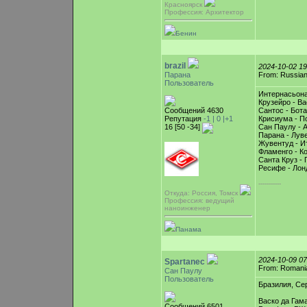
Красноярск
Профессия: Архитектор
Бенин
brazil
2024-10-02 1
Парана
From: Russian
Пользователь
Интернасьона
Крузейро - Ва
Сообщений 4630
Сантос - Бот
Репутация
-1 |
0
|+1
Крисиума - По
16 [50 -34]
Сан Паулу - 
Парана - Лув
Жувентуд - И
Фламенго - К
Санта Круз - 
Ресифе - Лон
-----------
Откуда: Россия, Томск
Профессия: ведущий
наноинженер
Панама
2024-10-09 0
Spartanec
From: Romani
Сан Паулу
Пользователь
Бразилия, Сер
Васко да Гам
Сообщений 6501