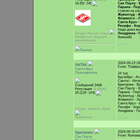
16 [50 -34]
Сан Паулу -
Парана - Пор
ставлю на сво
Жувентуд - 
Фламенго - 
Санта Круз -
Ресифе - Ко
Надо дома в
Лондрина - П
Откуда: Россия, Томск
Профессия: ведущий
бывший)
наноинженер
-----------
Панама
2024-09-23 1
VotTak
From: Thailan
Санта Круз
Пользователь
24 тур
Крузейро - А
Сантос - Инт
Крисиума - Ва
Сообщений 3468
Сан Паулу - 
Репутация
-1 |
0
|+1
Парана - Порт
25 [129 -104]
Жувентуд - А
Фламенго - Л
Санта Круз - 
Ресифе - Кор
Откуда: Украина, Мама
Лондрина - П
Профессия:
-----------
2024-09-30 0
Spartanec
From: Romani
Сан Паулу