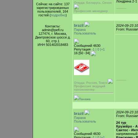
Лондрина 2-1
Откуда: Беларусь, Cенно
Сейчас на сайте: 137
зарегистрированных
-----------
Профессия: менеджер
пользователей, 164
гостей (
подробно
)
brazil
2024-09-23 1
Контакты:
From: Russian
Парана
admin@pefl.ru
Пользователь
127474, г. Москва,
Дмитровское шоссе д.
60, стр.1
ИНН 501402018483
Сообщений 4630
Репутация
-1 |
0
|+1
16 [50 -34]
-----------
Откуда: Россия, Томск
Профессия: ведущий
наноинженер
Панама
2024-09-23 1
brazil
From: Russian
Парана
Пользователь
24 тур
Крузейро - 
Сантос - Ин
Сообщений 4630
напряженный
Репутация
-1 |
0
|+1
Крисиума - В