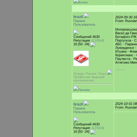
Бенин
brazil
2024-09-30 1
Парана
From: Russian
Пользователь
Интернасьона
Васко да Гама
Сообщений 4630
Ботафого РЖ 
Репутация
-1 |
0
|+1
Португеза - С
16 [50 -34]
АБС - Парана
Луверденсе -
Итуано - Фла
Коринтианс - 
Паулиста - Р
Атлетико Мин
-----------
Откуда: Россия, Томск
Профессия: ведущий
наноинженер
Панама
2024-10-01 0
brazil
From: Russian
Парана
Пользователь
Сообщений 4630
Репутация
-1 |
0
|+1
16 [50 -34]