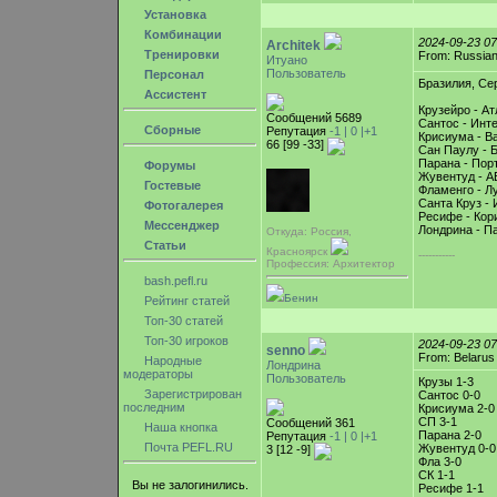
Установка
Комбинации
2024-09-23 0
Architek
Тренировки
From: Russian 
Итуано
Пользователь
Персонал
Бразилия, Сер
Ассистент
Крузейро - Ат
Сообщений 5689
Сантос - Инт
Сборные
Репутация
-1 |
0
|+1
Крисиума - Ва
66 [99 -33]
Сан Паулу - 
Парана - Порт
Форумы
Жувентуд - А
Гостевые
Фламенго - Л
Санта Круз - 
Фотогалерея
Ресифе - Кор
Мессенджер
Лондрина - П
Откуда: Россия,
Статьи
Красноярск
-----------
Профессия: Архитектор
bash.pefl.ru
Бенин
Рейтинг статей
Топ-30 статей
Топ-30 игроков
2024-09-23 0
senno
From: Belarus
Народные
Лондрина
модераторы
Пользователь
Крузы 1-3
Зарегистрирован
Сантос 0-0
последним
Крисиума 2-0
СП 3-1
Сообщений 361
Наша кнопка
Парана 2-0
Репутация
-1 |
0
|+1
Почта PEFL.RU
Жувентуд 0-0
3 [12 -9]
Фла 3-0
СК 1-1
Вы не залогинились.
Ресифе 1-1