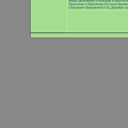
Наши увлечения
>
Фэнтази и прогноз
Прогнозы
>
Прогнозы 23 сезон Брази
Сборные
>
Бразилия U-21. Декабрь 