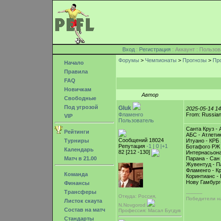
Вход
:
Регистрация
: Аккаунт : Поль
Форумы
>
Чемпионаты
>
Прогнозы
>
Про
Начало
Правила
FAQ
Новичкам
Автор
Свободные
Под угрозой
Gluk
2025-05-14 1
Фламенго
From: Russian
VIP
Пользователь
Санта Круз -
Рейтинги
АБС - Атлети
Сообщений 18024
Турниры
Итуано - КРБ 
Репутация
-1 |
0
|+1
Ботафого РЖ 
Календарь
82 [212 -130]
Интернасьона
Матч в 21.00
Парана - Сан
Жувентуд - П
Фламенго - Кр
Команда
Коринтианс - 
Нову Гамбург
Финансы
Трансферы
-----------
Откуда: Россия,
Победители на
Листок скаута
N.Novgorod
Состав на матч
Профессия: Масал Бугдув
Стандарты