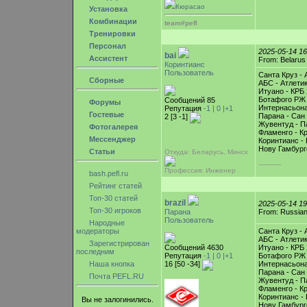
Кюрасао
Установка
Комбинации
team#pefl
Тренировки
Персонал
2025-05-14 1
bai
Ассистент
From: Belarus
Коринтианс
Пользователь
Санта Круз -
Сборные
АБС - Атлети
Итуано - КРБ 
Ботафого РЖ 
Сообщений 85
Форумы
Интернасьона
Репутация
-1 |
0
|+1
Гостевые
Парана - Сан
2 [3 -1]
Жувентуд - П
Фотогалерея
Фламенго - Кр
Мессенджер
Коринтианс - 
Нову Гамбург
Статьи
Откуда: Беларусь, Минск
-----------
Профессия: Инженер
bash.pefl.ru
Рейтинг статей
Топ-30 статей
brazil
2025-05-14 1
Топ-30 игроков
Парана
From: Russian
Пользователь
Народные
модераторы
Санта Круз -
АБС - Атлети
Зарегистрирован
Сообщений 4630
Итуано - КРБ 
последним
Репутация
-1 |
0
|+1
Ботафого РЖ 
Наша кнопка
16 [50 -34]
Интернасьона
Парана - Сан
Почта PEFL.RU
Жувентуд - П
Фламенго - К
Коринтианс - 
Вы не залогинились.
Нову Гамбург