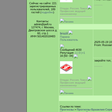
Сейчас на сайте: 221
-----------
зарегистрированных
Откуда: Россия, Томск
пользователей, 189
Профессия: ведущий
гостей (
подробно
)
наноинженер
Контакты:
Панама
admin@pefl.ru
127474, г. Москва,
Дмитровское шоссе д.
60, стр.1
brazil
ИНН 501402018483
Парана
Пользователь
2025-05-19 1
From: Russian
Сообщений 4630
Репутация
-1 |
0
|+1
16 [50 -34]
закройте топ,
-----------
Откуда: Россия, Томск
Профессия: ведущий
наноинженер
Панама
Ссылки по теме:
Прогнозы
>
Прогнозы Бразилия Серия