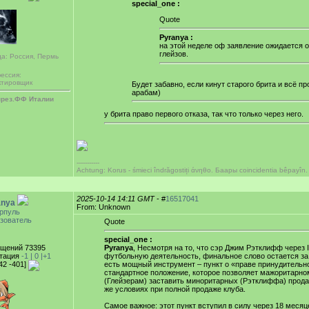
special_one :
Quote
Pyranya :
на этой неделе оф заявление ожидается о
глейзов.
да: Россия, Пермь
ессия:
ктировщик
Будет забавно, если кинут старого брита и всё пр
арабам)
през.ФФ Италии
у брита право первого отказа, так что только через него.
-----------
Achtung: Korus - śmieci îndrăgostiți άνηθο. Баары coincidentia bêpayîn.
2025-10-14 14:11 GMT
- #
16517041
anya
From: Unknown
рпуль
зователь
Quote
special_one :
щений 73395
Pyranya
, Несмотря на то, что сэр Джим Рэтклифф через 
тация
-1 |
0
|+1
футбольную деятельность, финальное слово остается за
42 -401]
есть мощный инструмент – пункт о «праве принудительн
стандартное положение, которое позволяет мажоритарно
(Глейзерам) заставить миноритарных (Рэтклиффа) продат
же условиях при полной продаже клуба.
Самое важное: этот пункт вступил в силу через 18 меся