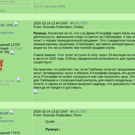
ессия: QA
-----------
BOOM!
YouTube PEFL
аити
2025-10-14 12:46 GMT
- #
16517018
ial_one
From: Russian Federation, Chelny
зователь
Pyranya
, Несмотря на то, что сэр Джим Рэтклифф через Ineos 
деятельность, финальное слово остается за Глейзерами. У них 
пункт о «праве принудительной продажи». Это стандартное поло
мажоритарному акционеру (Глейзерам) заставить миноритарных
щений 12752
акции на тех же условиях при полной продаже клуба.
тация
-1 |
0
|+1
58 -85]
Самое важное: этот пункт вступил в силу через 18 месяцев посл
в августе 2025 года. Сейчас юридическая возможность для прин
существует.
На практике это работает так: если Глейзеры получат предложени
могут активировать пункт и обязать Рэтклиффа продать его долю 
есть Рэтклифф не может отказаться или сам назначить цену. Эт
для Глейзеров и стопроцентный контроль для нового владельца.
да: Россия,
пункте: в одном из интервью выразил надежду, что документы «
ессия:
никогда не придется доставать.
-----------
2025-10-14 13:51 GMT
- #
16517037
nkopf
From: Russian Federation, Perm
ца
зователь
Quote
Pyranya :
щений 77473