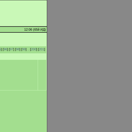
12:06 (65й ИД)
5
] [
96
] [
97
] [
98
] [
99
]
..
[
200
] [
201
]