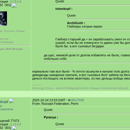
Quote
тация
-1 |
0
|+1
32 -301]
totenkopf :
Quote
ArchiGotti :
Глейзеры хитрые евреи
да: Россия, Пермь
ессия:
Глейзер старший да + он зарабатывать умел оч х
ктировщик
ущерб. если бы не откинулся то давно уже бы до
было бы. а вот сыновья бездари.
през.ФФ Италии
да щас, никакой цели от долгов избавлять не было, глав
побольше себе.
нормально там все было - % почти гасанули и начали тело долга 
дивиденды шикарные хватало, а вот сыновья болт забили на батин
деньги поглощать на всякие авантюры. из них дельцы вобще ника
-----------
Achtung: Korus - śmieci îndrăgostiți άνηθο. Баары coincidentia bêpayîn.
2025-10-14 13:53 GMT
- #
16517038
nkopf
From: Russian Federation, Perm
ца
зователь
Quote
Pyranya :
щений 77473
Quote
тация
-1 |
0
|+1
32 -301]