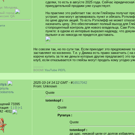
сделки, то есть в августе 2025 года. Сейчас юридическа
принудительной продажи уже существует.
да: Молдова,
вый город
На практике это работает так: если Глейзеры получат пр
ессия: QA
устроит, они могут активировать пункт и обязать Рэткли
по цене других акций. То есть Рэтклифф не может отказа
назначить цену. Это обеспечивает полный выход для Гле
аити
стопроцентный контроль для нового владельца. Сам Рэт
пункте: в одном из интервью выразил надежду, что доку
пылью» и их никогда не придется доставать.
Не совсем так, но по сути так. Если приходит это предложение т
заставляют но косвенно. Т.е. у Джима есть право заматчить ( на 
короче купить за те же деньги которые другие предлагают) это п
клуб, если отказывается то глейзы могут продать кому угодно уж
-----------
BOOM!
YouTube PEFL
2025-10-14 14:12 GMT
- #
16517042
anya
From: Unknown
рпуль
зователь
Quote
totenkopf :
щений 73395
Quote
тация
-1 |
0
|+1
42 -401]
Pyranya :
Quote
totenkopf :
да щас, никакой цели от долгов избавлять