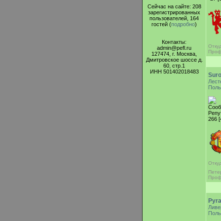
Сейчас на сайте: 208
зарегистрированных
пользователей, 164
гостей (
подробно
)
Контакты:
Отку
admin@pefl.ru
Проф
127474, г. Москва,
Дмитровское шоссе д.
60, стр.1
ИНН 501402018483
Sur
Лест
Поль
Сооб
Репу
266 
Откуд
Пете
Проф
Pyr
Ливе
Поль