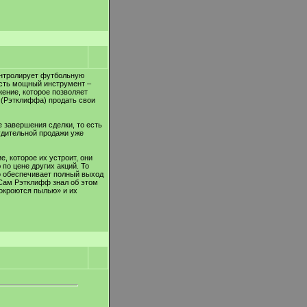
контролирует футбольную
есть мощный инструмент –
жение, которое позволяет
 (Рэтклиффа) продать свои
е завершения сделки, то есть
удительной продажи уже
е, которое их устроит, они
по цене других акций. То
о обеспечивает полный выход
 Сам Рэтклифф знал об этом
покроются пылью» и их