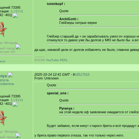
totenkopf :
щений 73395
Quote
тация
-1 |
0
|+1
42 -401]
ArchiGotti :
Глейзеры хитрые евреи
Глейзер старший да + он зарабатывать умел оч хорошо н
откинулся то давно уже бы долгов у МЮ не было бы. а во
да: Молдова,
вый город
да щас, никакой цели от долгов избавлять не было, главное див
ессия: QA
-----------
BOOM!
YouTube PEFL
аити
2025-10-14 12:41 GMT
- #
16517015
anya
From: Unknown
рпуль
зователь
Quote
special_one :
щений 73395
тация
-1 |
0
|+1
Quote
42 -401]
Pyranya :
на этой неделе оф заявление ожидается от глейзо
Будет забавно, если кинут старого брита и всё продадут 
да: Молдова,
у брита право первого отказа, так что только через него.
вый город