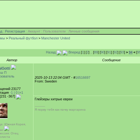
од
:
Регистрация
: Аккаунт : Пользователи : Личные сообщения
умы
>
Реальный футбол
>
Manchester United
Назад
Вперед
[
1
] [
2
]
..
[
89
] [
90
] [
91
] [
92
] [
93
]
>
94
<
[
9
Автор
Сообщение
iGotti
ыш П
зователь
2025-10-13 22:04 GMT
- #
16516697
From: Sweden
щений 23177
тация
-1 |
0
|+1
[231 -367]
Глейзеры хитрые евреи
-----------
Я порву тебя как пачку маргаринa
да: Южная Корея,
ae
ессия: Отец
олиста