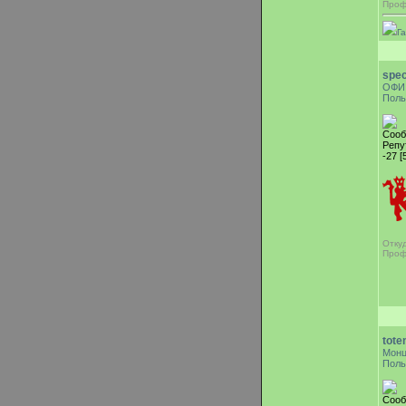
Проф
Г
spec
ОФИ
Поль
Сооб
Репу
-27 [
Отку
Проф
tote
Мон
Поль
Сооб