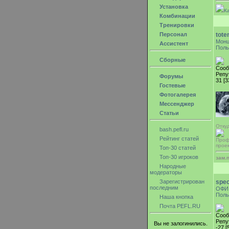
Установка
К
Комбинации
Тренировки
Персонал
tote
Мон
Ассистент
Поль
Сборные
Сооб
Репу
Форумы
31 [3
Гостевые
Фотогалерея
Мессенджер
Статьи
Отку
bash.pefl.ru
Рейтинг статей
Проф
прое
Топ-30 статей
Топ-30 игроков
зам.
Народные
модераторы
Зарегистрирован
spec
последним
ОФИ
Поль
Наша кнопка
Почта PEFL.RU
Сооб
Репу
Вы не залогинились.
-27 [