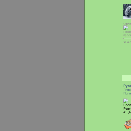
Отку
Проф
прое
зам.
Pyr
Ливе
Поль
Сооб
Репу
41 [4