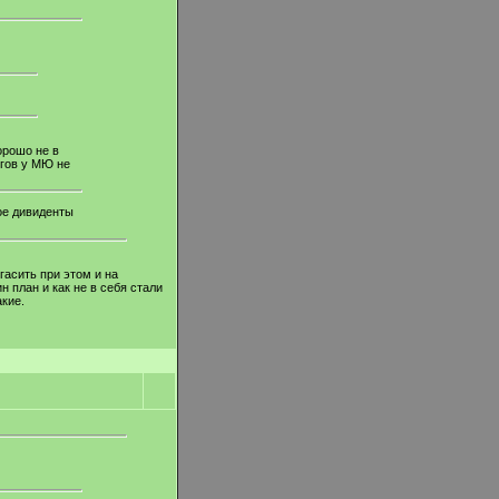
орошо не в
лгов у МЮ не
ное дивиденты
гасить при этом и на
 план и как не в себя стали
кие.