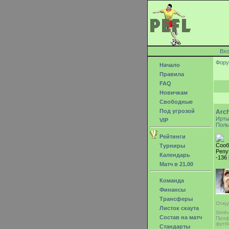
Вх
Фор
Начало
Правила
FAQ
Новичкам
Свободные
Под угрозой
Arch
Ирт
VIP
Поль
Рейтинги
Сооб
Турниры
Репу
Календарь
-136 
Матч в 21.00
Команда
Финансы
Трансферы
Отку
Листок скаута
Gimh
Состав на матч
Проф
футб
Стандарты