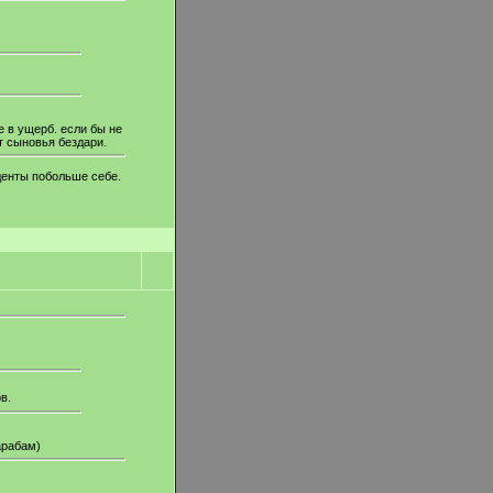
е в ущерб. если бы не
т сыновья бездари.
иденты побольше себе.
в.
арабам)