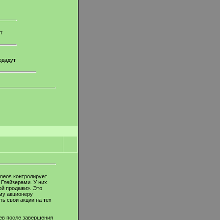
т
одадут
Ineos контролирует
 Глейзерами. У них
ой продажи». Это
му акционеру
ь свои акции на тех
цев после завершения