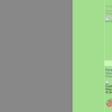
Отку
Суро
Проф
Г
Pyr
Ливе
Поль
Сооб
Репу
41 [4