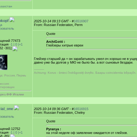
азахстан
nkopf
2025-10-14 09:13 GMT
- #
16516907
ца
From: Russian Federation, Perm
зователь
Quote
щений 77473
ArchiGotti :
тация
-1 |
0
|+1
Глейзеры хитрые евреи
32 -301]
Глейзер старший да + он зарабатывать умел оч хорошо не в ущер
давно уже бы долгов у МЮ не было бы. а вот сыновья бездари.
-----------
Achtung: Korus - śmieci îndrăgostiți άνηθο. Баары coincidentia bêpayîn.
да: Россия, Пермь
ессия:
ктировщик
през.ФФ Италии
ial_one
2025-10-14 09:36 GMT
- #
16516915
From: Russian Federation, Chelny
зователь
Quote
щений 12752
Pyranya :
тация
-1 |
0
|+1
на этой неделе оф заявление ожидается от глейзов.
58 -85]