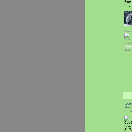
Репу
31 [3
Отку
Проф
прое
зам.
tote
Мон
Поль
Сооб
Репу
31 [3