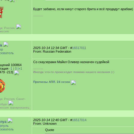
Будет забавно, если кинут старого брита и всё продадут арабам)
-----------
да: Россия,
ессия:
ok
2025-10-14 12:34 GMT
- #
16517011
ер
From: Russian Federation
зователь
Со скаузерами Майкл Оливер назначен судейкой
щений 100864
тация
-1 |
0
|+1
-----------
[479 -213]
Иногда что-то происходит помимо нашего желания
(с)
Прогнозы АПЛ. 24 сезон
а: Россия, Санкт-
рбург
ессия: манкунианец
2025-10-14 12:40 GMT
- #
16517014
anya
From: Unknown
рпуль
зователь
Quote