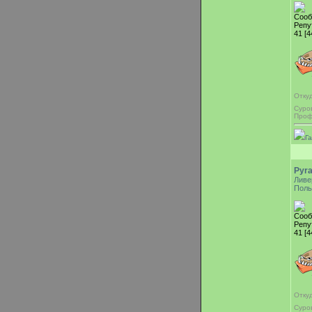
Сооб
Репу
41 [4
Отку
Суро
Проф
Г
Pyr
Ливе
Поль
Сооб
Репу
41 [4
Отку
Суро