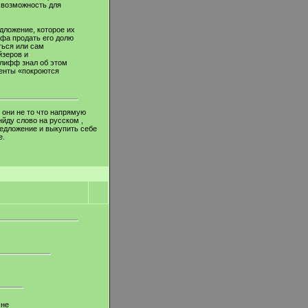
я возможность для
едложение, которое их
ффа продать его долю
ться или сам
йзеров и
клифф знал об этом
менты «покроются
о они не то что напрямую
нйду слово на русском ,
редложение и выкупить себе
е.
 не