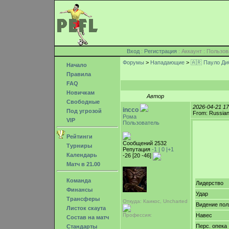
Вход
:
Регистрация
: Аккаунт : Поль
Форумы
>
Нападающие
>
🇦🇷 Пауло Ди
Начало
Правила
FAQ
Новичкам
Автор
Свободные
2026-04-21 1
incco
Под угрозой
From: Russian
Рома
VIP
Пользователь
Рейтинги
Сообщений 2532
Турниры
Репутация
-1 |
0
|+1
Календарь
-26 [20 -46]
Матч в 21.00
Команда
Лидерство
Финансы
Удар
Трансферы
Откуда: Каикос, Uncharted
Видение пол
Листок скаута
Профессия:
Навес
Состав на матч
Перс. опека
Стандарты