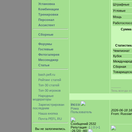
Установка
Штрафные
Комбинации
Угловые
Тренировки
Мощь
Персонал
Работоспос
Ассистент
Сумма
Сборные
Форумы
Статистик
Гостевые
Чемпионат
Фотогалерея
Кубок
Мессенджер
Междунаро
Статьи
Сборная
Товарищеск
bash.pefl.ru
Рейтинг статей
Топ-30 статей
-----------
Топ-30 игроков
Тень всегда ос
Народные
модераторы
incco
Зарегистрирован
последним
Рома
2026-06-18 1
Пользователь
Наша кнопка
From: Russian
Почта PEFL.RU
Сообщений 2532
Репутация
-1 |
0
|+1
Вы не залогинились.
-26 [20 -46]