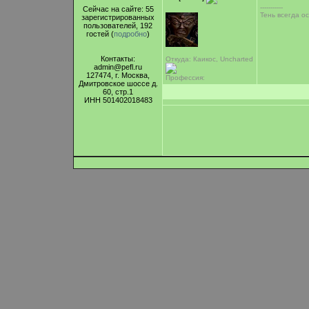
-----------
Сейчас на сайте: 55
Тень всегда ос
зарегистрированных
пользователей, 192
гостей (
подробно
)
Контакты:
Откуда: Каикос, Uncharted
admin@pefl.ru
127474, г. Москва,
Профессия:
Дмитровское шоссе д.
60, стр.1
ИНН 501402018483