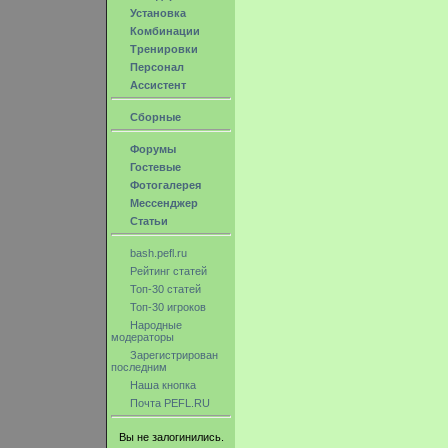
Установка
Комбинации
Тренировки
Персонал
Ассистент
Сборные
Форумы
Гостевые
Фотогалерея
Мессенджер
Статьи
bash.pefl.ru
Рейтинг статей
Топ-30 статей
Топ-30 игроков
Народные
модераторы
Зарегистрирован
последним
Наша кнопка
Почта PEFL.RU
Вы не залогинились.