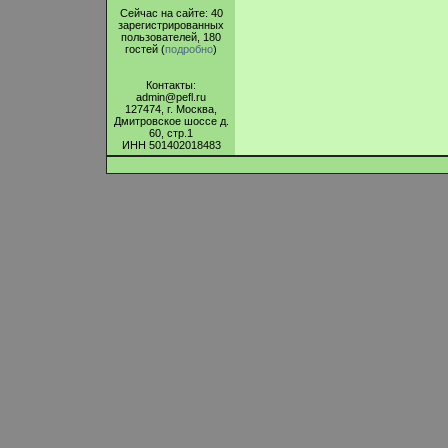
Сейчас на сайте: 40
зарегистрированных
пользователей, 180
гостей (
подробно
)
Контакты:
admin@pefl.ru
127474, г. Москва,
Дмитровское шоссе д.
60, стр.1
ИНН 501402018483