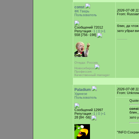
const
2026-07-08 1
ФК Тверь
From: Russian
Пользователь
блин, да чтож
Сообщений 72012
зато убрал в
Репутация
-1 |
0
|+1
558 [756 -198]
-----------
Откуда: Россия,
Новосибирск
Профессия:
Качественный manager
2026-07-08 1
Paladium
From: Unkno
Удинезе
Пользователь
Quote
const
Сообщений 12997
блин,
Репутация
-1 |
0
|+1
28 [84 -56]
зато 
"INFO:Сохран