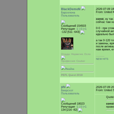
BlackDemoN
2026-07-09 1
From: United 
Барселона
Пользователь
const
, ну та
сейчас там н
Сообщений 154503
0-0 - при это
Репутация
-1 |
0
|+1
случайной ак
-132 [511 -643]
идеально был
а так 0-120 
и замены, вря
после активац
нам время, е
Откуда: Норвегия, Осло
-----------
NEW HITS
Профессия: Couber
Ямайка
PEFL Quest 2018
phi
2026-07-09 2
From: United 
Беерсхот
Пользователь
Quote
Сообщений 18023
const
Репутация
-1 |
0
|+1
прове
134 [216 -82]