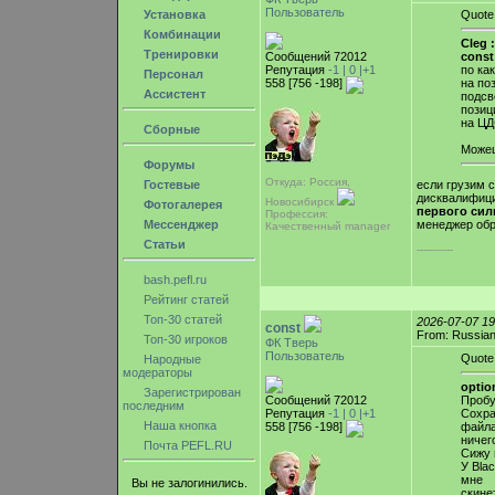
Пользователь
Установка
Quote
Комбинации
Cleg :
Тренировки
Сообщений 72012
const
Репутация
-1 |
0
|+1
по ка
Персонал
558 [756 -198]
на по
Ассистент
подсв
позиц
на ЦД
Сборные
Можеш
Форумы
Откуда: Россия,
если грузим с
Гостевые
дисквалифици
Новосибирск
Фотогалерея
первого сил
Профессия:
менеджер обр
Мессенджер
Качественный manager
Статьи
-----------
bash.pefl.ru
Рейтинг статей
Топ-30 статей
2026-07-07 1
const
From: Russian
Топ-30 игроков
ФК Тверь
Пользователь
Quote
Народные
модераторы
optio
Зарегистрирован
Сообщений 72012
Пробу
последним
Репутация
-1 |
0
|+1
Сохра
Наша кнопка
558 [756 -198]
файла
ничег
Почта PEFL.RU
Сижу 
У Bla
мне
Вы не залогинились.
скине