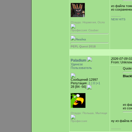
из файла тож
из сохраненк
-----------
NEW HITS
Откуда: Норвегия, Осло
Профессия: Couber
Ямайка
PEFL Quest 2018
2026-07-09 0
Paladium
From: Unkno
Удинезе
Пользователь
Quote
Blac
Сообщений 12997
Репутация
-1 |
0
|+1
28 [84 -56]
из фа
из со
Откуда: Польша, Мытищи
ну из файла 
Профессия:
-----------