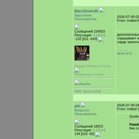
BlackDemoN
Барселона
2026-07-09 0
Пользователь
From: United 
Сообщений 154503
дополнительно
Репутация
-1 |
0
|+1
спрашивает н
-132 [511 -643]
харде законч
-----------
NEW HITS
Откуда: Норвегия, Осло
Профессия: Couber
Ямайка
PEFL Quest 2018
2026-07-09 0
phi
From: United 
Беерсхот
Пользователь
Quote
Palad
Сообщений 18023
Как с
Репутация
-1 |
0
|+1
134 [216 -82]