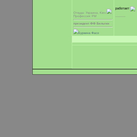
работает
Откуда: Украина, Kiev
Профессия: PM
-----------
президент ФФ Бельгии
Буркина Фасо