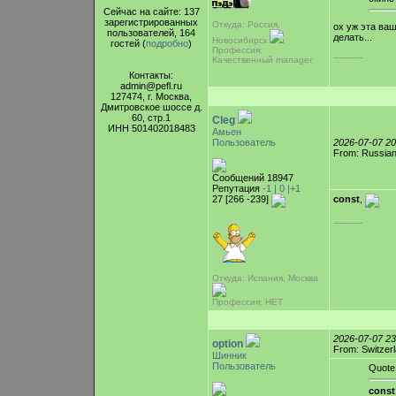
Сейчас на сайте: 137
зарегистрированных
Откуда: Россия,
ох уж эта ваш
пользователей, 164
делать...
Новосибирск
гостей (
подробно
)
Профессия:
-----------
Качественный manager
Контакты:
admin@pefl.ru
127474, г. Москва,
Дмитровское шоссе д.
60, стр.1
Cleg
ИНН 501402018483
Амьен
Пользователь
2026-07-07 2
From: Russian
Сообщений 18947
Репутация
-1 |
0
|+1
27 [266 -239]
const
,
-----------
Откуда: Испания, Москва
Профессия: НЕТ
2026-07-07 2
option
From: Switzer
Шинник
Пользователь
Quote
const