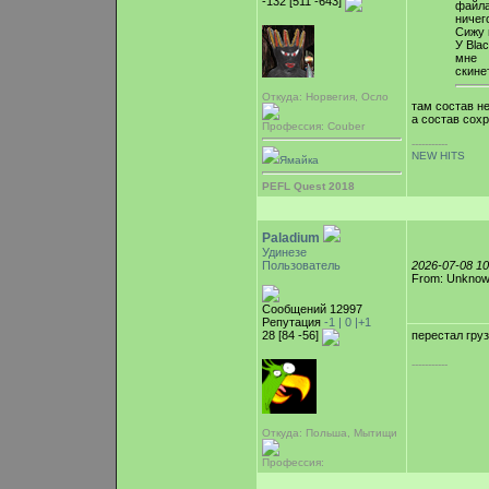
-132 [511 -643]
файла
ничег
Сижу 
У Bla
мне
скине
Откуда: Норвегия, Осло
там состав не
а состав сох
Профессия: Couber
-----------
NEW HITS
Ямайка
PEFL Quest 2018
Paladium
Удинезе
Пользователь
2026-07-08 1
From: Unkno
Сообщений 12997
Репутация
-1 |
0
|+1
28 [84 -56]
перестал гру
-----------
Откуда: Польша, Мытищи
Профессия: