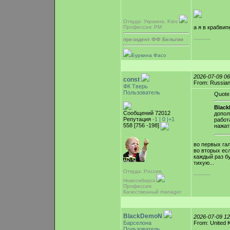
Откуда: Украина, Kiev
а я в крабвипе
Профессия: PM
-----------
президент ФФ Бельгии
Буркина Фасо
2026-07-09 0
const
From: Russian
ФК Тверь
Пользователь
Quote
Blac
Сообщений 72012
допол
Репутация
-1 |
0
|+1
работ
558 [756 -198]
нажат
во первых га
во вторых есл
каждый раз бу
тихую...
Откуда: Россия,
-----------
Новосибирск
Профессия:
Качественный manager
BlackDemoN
2026-07-09 1
Барселона
From: United 
Пользователь