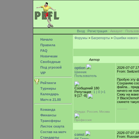
Вход
:
Регистрация
: Аккаунт : Поль
Форумы
>
Багрепорты
>
Ошибки нового 
Начало
Правила
FAQ
Новичкам
Автор
Свободные
Под угрозой
option
2026-07-07 1
From: Switzer
Шинник
VIP
Пользователь
Пробую эту фи
Рейтинги
Сохраняю сост
файла... прид
Сообщений 180
Турниры
ничего не по
Репутация
-1 |
0
|+1
Календарь
Сижу на маке,
9 [17 -8]
У BlackDemoN
Матч в 21.00
скинете таку
-----------
Команда
Откуда: Россия, Москва
Финансы
Профессия:
Трансферы
Листок скаута
Состав на матч
2026-07-07 1
const
From: Russian
Стандарты
ФК Тверь