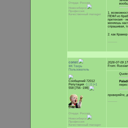
зачем
Откуда: Россия,
вообщ
Новосибирск
Профессия:
1. возможнос
Качественный manager
ПЕФЛ из Краб
претензия - н
меняешь наст
спрашивая, то
2. как Крамер
-----------
const
2026-07-09 1
From: Russian
ФК Тверь
Пользователь
Quote
Сообщений 72012
Palad
Репутация
-1 |
0
|+1
перес
558 [756 -198]
проверяйте, 
-----------
Откуда: Россия,
Новосибирск
Профессия:
Качественный manager