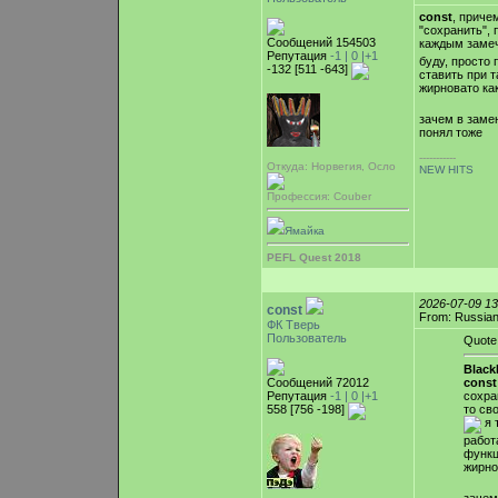
const
, приче
"сохранить", 
Сообщений 154503
каждым замеч
Репутация
-1 |
0
|+1
буду, просто 
-132 [511 -643]
ставить при 
жирновато ка
зачем в заме
понял тоже
-----------
Откуда: Норвегия, Осло
NEW HITS
Профессия: Couber
Ямайка
PEFL Quest 2018
2026-07-09 1
const
From: Russian
ФК Тверь
Пользователь
Quote
Blac
Сообщений 72012
const
Репутация
-1 |
0
|+1
сохра
558 [756 -198]
то св
я 
работ
функц
жирно