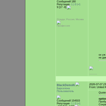
Сообщений 180
Репутация
-1 |
0
|+1
9 [17 -8]
Откуда: Россия, Москва
Профессия:
ох уж
не даю
-----------
2026-07-07 2
BlackDemoN
From: United 
Барселона
Пользователь
Quote
optio
Сообщений 154503
Пробу
Репутация
-1 |
0
|+1
Сохра