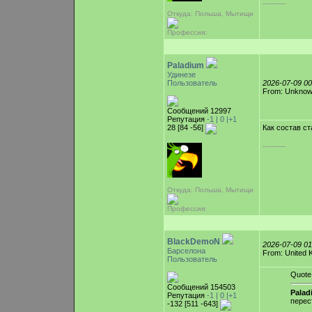
-----------
Откуда: Польша, Мытищи
Профессия:
Paladium
Удинезе
Пользователь
2026-07-09 0
From: Unkno
Сообщений 12997
Репутация
-1 |
0
|+1
28 [84 -56]
Как состав с
-----------
Откуда: Польша, Мытищи
Профессия:
BlackDemoN
2026-07-09 0
Барселона
From: United 
Пользователь
Quote
Сообщений 154503
Palad
Репутация
-1 |
0
|+1
перес
-132 [511 -643]