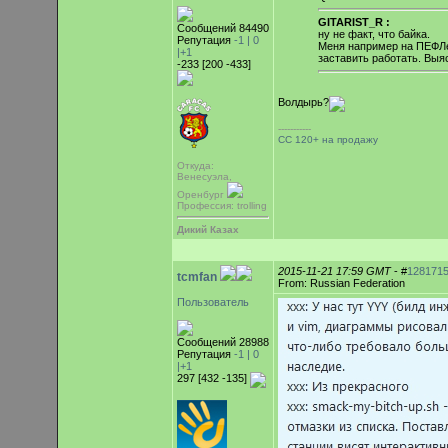
GITARIST_R :
Сообщений 84490
ну не факт, что байка.
Репутация
-1 |
0
Меня например на ПЕФЛе
|+1
заставить работать. Выяс
-233 [200 -433]
Волдырь?
-----------
СС 120+ на продажу
Откуда:
Венесуэла,
Оренбург
Профессия: trolling
Дикий Казах
2015-11-21 17:59 GMT
- #
128171
tcmfan
From: Russian Federation
Пользователь
Сообщений 28988
Репутация
-1 |
0
|+1
297 [432 -135]