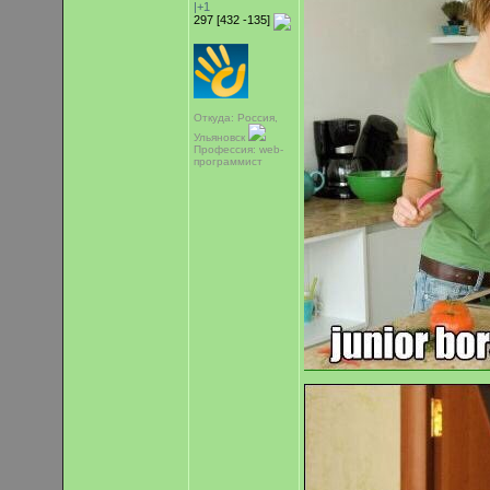
|+1
297 [432 -135]
Откуда: Россия,
Ульяновск
Профессия: web-
программист