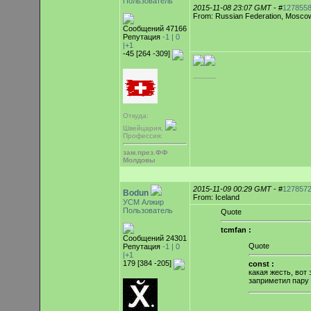
Пользователь
2015-11-08 23:07 GMT
- #
127855
From: Russian Federation, Mosco
Сообщений 47166
Репутация
-1 |
0
|+1
-45 [264 -309]
-----------
Откуда:
Швейцария,
Профессия:
зам.през.ФФ
Молдовы
2015-11-09 00:29 GMT
- #
127857
Bodun
From: Iceland
УСМ Алжир
Пользователь
Quote
tcmfan :
Сообщений 24301
Quote
Репутация
-1 |
0
|+1
179 [384 -205]
const :
какая жесть, вот 
заприметил пару