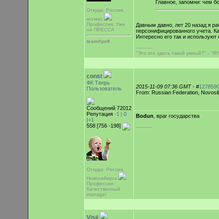
Главное, запомни: чем б
Откуда: Россия,
космас
Профессия: Уже
Давным давно, лет 20 назад я р
не ПРЕССА
персонифицированного учета. Ка
Интересно его так и используют 
team#pefl
-----------
"Это кто здесь такой умный?" - "Я!!
const
ФК Тверь
2015-11-09 07:36 GMT
- #
127859
Пользователь
From: Russian Federation, Novosib
Сообщений 72012
Репутация
-1 |
0
Bodun
, враг государства
|+1
558 [756 -198]
-----------
Откуда: Россия,
Новосибирск
Профессия:
Качественный
manager
Visij