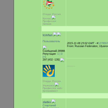
Откуда: Россия,
Котлас
Профессия:
папаша
tcmfan
Пользователь
2015-11-08 23:02 GMT
- #
127855
From: Russian Federation, Ulyano
Сообщений 28988
Репутация
-1 |
0
|+1
297 [432 -135]
-----------
Откуда: Россия,
Ульяновск
Профессия: web-
программист
zlatko
Спартаний