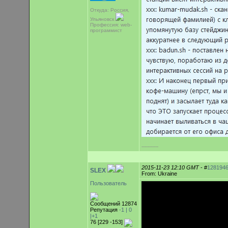
Откуда: Россия,
Ульяновск
Профессия: web-
программист
-----------
2015-11-23 12:10 GMT
- #
128194
SLEX
From: Ukraine
Пользователь
Сообщений 12874
Репутация
-1 |
0
|+1
76 [229 -153]