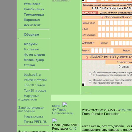
программист
Установка
Комбинации
Тренировки
Персонал
Ассистент
Сборные
Форумы
Гостевые
Фотогалерея
Мессенджер
Статьи
bash.pefl.ru
Рейтинг статей
Топ-30 статей
Топ-30 игроков
-----------
Народные
модераторы
const
Зарегистрирован
ФК Тверь
2015-10-30 22:25 GMT
- #
127620
последним
Пользователь
From: Russian Federation
Наша кнопка
Почта PEFL.RU
Сообщений 72012
какая жесть, вот это дизайн... ес
Репутация
-1 |
0
заприметил пару фишек, в сле
Вы не залогинились.