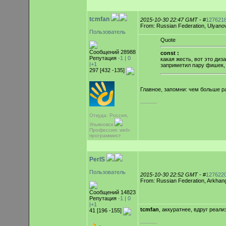
tcmfan
2015-10-30 22:47 GMT
- #
127621
From: Russian Federation, Ulyano
Пользователь
Quote
Сообщений 28988
const :
Репутация
-1 |
0
какая жесть, вот это диза
|+1
заприметил пару фишек,
297 [432 -135]
Главное, запомни: чем больше р
-----------
Откуда: Россия,
Ульяновск
Профессия: web-
программист
PerIS
Пользователь
2015-10-30 22:52 GMT
- #
127622
From: Russian Federation, Arkhan
Сообщений 14823
Репутация
-1 |
0
|+1
tcmfan
, аккуратнее, вдруг реал
41 [196 -155]
-----------