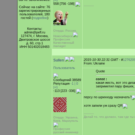
|+1
558 [756 -198]
-----------
Сейчас на сайте: 76
зарегистрированных
пользователей, 180
гостей (
подробно
)
Контакты:
Откуда: Россия,
admin@pefl.ru
127474, г. Москва,
Новосибирск
Дмитровское шоссе
Профессия:
Качественный
д. 60, стр.1
manager
ИНН 501402018483
2015-10-30 22:31 GMT
- #
127620
Sullen
From: Ukraine
Пользователь
Quote
const :
Сообщений 38589
какая жесть, вот это диза
Репутация
-1 |
0
заприметил пару фишек,
|+1
-113 [223 -336]
персу по шрихкоду назначать?
хотя запили уж сразу QR
-----------
Делай то, что должен, там где ты е
Откуда: Украина,
Киев, Мариуполь
Профессия:
русский инженер