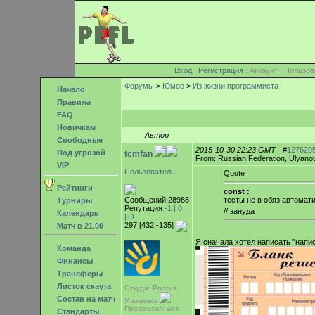
Вход
:
Регистрация
: Аккаунт : Поль
Форумы
>
Юмор
>
Из жизни программиста
Начало
Правила
FAQ
Новичкам
Автор
Свободные
2015-10-30 22:23 GMT
- #
127620
Под угрозой
tcmfan
From: Russian Federation, Ulyano
VIP
Пользователь
Quote
Рейтинги
const :
Сообщений 28988
тесты не в обяз автомати
Турниры
Репутация
-1 |
0
// зануда
Календарь
|+1
297 [432 -135]
Матч в 21.00
Я сначала хотел написать "напис
Команда
Финансы
Трансферы
Листок скаута
Откуда: Россия,
Состав на матч
Ульяновск
Профессия: web-
Стандарты