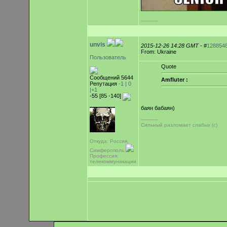
-----------
unvis
2015-12-26 14:28 GMT
- #
128854
From: Ukraine
Пользователь
Quote
Сообщений 5644
Amfluter :
Репутация
-1 |
0
|+1
-55 [85 -140]
баян бабаян)
-----------
Сильный разломает слабых (с)
Откуда: Россия,
Симферополь
Профессия:
телекоммуникации