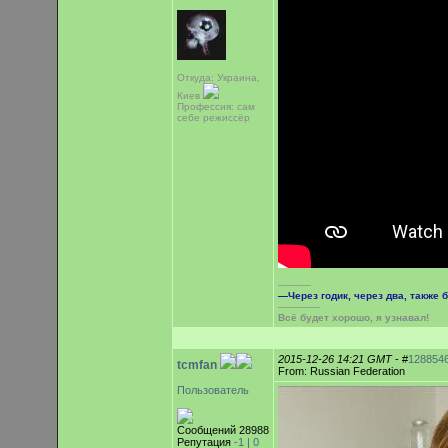
Откуда: Украина,
Киев
Профессия: сам
себе режиссёр
-----------
—Через годик, через два, также б
--------------
Всё будет хорошо, я узнавал!
2015-12-26 14:21 GMT
- #
128854
tcmfan
From: Russian Federation
Пользователь
Сообщений 28988
Репутация
-1 |
0