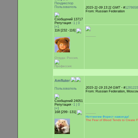
Пендикспор
Пользователь
2015-11-09 13:11 GMT
- #
1278658
From: Russian Federation
Сообщений 13717
Репутация
-1 |
0
|+1
116 [232 -116]
-----------
Откуда: Россия,
Профессия:
Amfluter
2015-11-19 15:24 GMT
- #
128122
Пользователь
From: Russian Federation, Mosco
Сообщений 24051
Репутация
-1 |
0
|+1
168 [299 -131]
-----------
Ноттингем Форест навсегда!
The Fear of Blood Tends to Create Fear