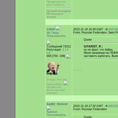
Профессия: на
всех ложить:)
Лучший менеджер
ПЛ России 9
сезона
const
2015-11-19 16:28 GMT
- #
128124
From: Russian Federation, Saint P
ФК Тверь
Пользователь
Quote
Сообщений 72012
GITARIST_R :
Репутация
-1 |
0
ну не факт, что байка.
|+1
Меня например на ПЕФЛе
558 [756 -198]
заставить работать. Выяс
-----------
Откуда: Россия,
Новосибирск
Профессия:
Качественный
manager
kadet_forever
2015-11-19 17:32 GMT
- #
128125
From: Russian Federation
Каракас
Пользователь
Quote