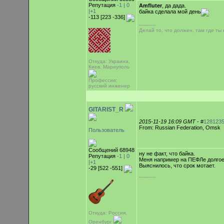
Репутация
-1 |
0
Amfluter
, да дада.
|+1
байка сделала мой день
-113 [223 -336]
-----------
Делай то, что должен, там где ты е
Откуда: Украина,
Киев, Мариуполь
Профессия:
русский инженер
GITARIST_R
2015-11-19 16:09 GMT
- #
128123
From: Russian Federation, Omsk
Пользователь
Сообщений 68948
ну не факт, что байка.
Репутация
-1 |
0
Меня например на ПЕФЛе долгое 
|+1
Выяснилось, что срок мотает.
-29 [522 -551]
-----------
Откуда: Россия,
Оренбург