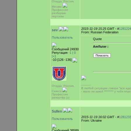
Откуда: Россия,
Москва
Профессия:
разбираю
порталы
2015-11-19 15:25 GMT
- #
128122
sev
From: Russian Federation
Пользователь
Quote
Amfluter :
Сообщений 24930
Репутация
-1 |
0
|+1
-10 [126 -136]
-----------
Откуда: Россия,
В любой ситуации говори "все иде
Саянск
- мало ли какой ******** у тебя план.
Профессия:
репортёр (з)
Sullen
2015-11-19 16:02 GMT
- #
128123
Пользователь
From: Ukraine
Сообщений 38589