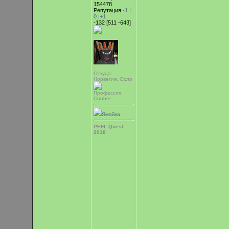
154478
Репутация
-1 |
0
|+1
-132 [511 -643]
Откуда:
Норвегия, Осло
Профессия:
Couber
Ямайка
PEFL Quest
2018