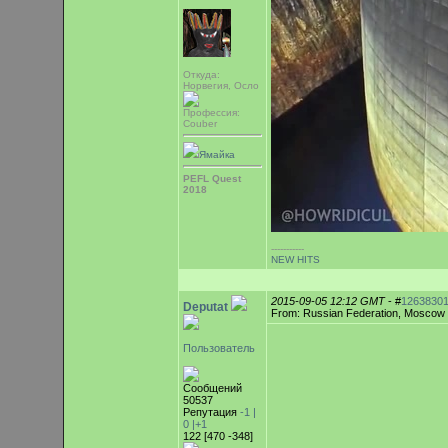
Откуда:
Норвегия, Осло
Профессия:
Couber
Ямайка
PEFL Quest
2018
-----------
NEW HITS
2015-09-05 12:12 GMT
- #
1263830
Deputat
From: Russian Federation, Moscow
Пользователь
Сообщений
50537
Репутация
-1 |
0
|+1
122 [470 -348]