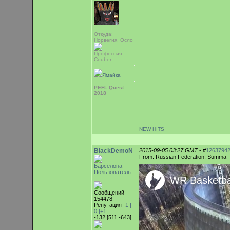
Откуда:
Норвегия, Осло
Профессия:
Couber
Ямайка
PEFL Quest
2018
-----------
NEW HITS
BlackDemoN
2015-09-05 03:27 GMT
- #
1263794
From: Russian Federation, Summa
Барселона
Пользователь
Сообщений
154478
Репутация
-1 |
0
|+1
-132 [511 -643]