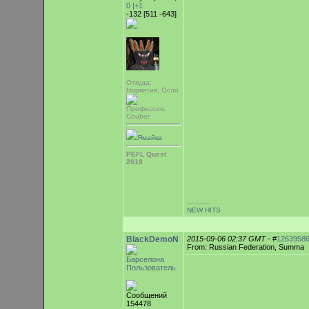
0
|+1
-132 [511 -643]
Откуда:
Норвегия, Осло
Профессия:
Couber
Ямайка
PEFL Quest
2018
-----------
NEW HITS
BlackDemoN
2015-09-06 02:37 GMT
- #
1263958
From: Russian Federation, Summa
Барселона
Пользователь
Сообщений
154478