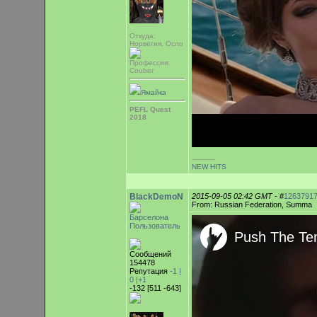
Откуда:
Норвегия, Осло
Профессия:
Couber
Ямайка
PEFL Quest
2018
-----------
NEW HITS
BlackDemoN
2015-09-05 02:42 GMT
- #
1263791
From: Russian Federation, Summa
Барселона
Пользователь
Сообщений
154478
Репутация
-1 |
0
|+1
-132 [511 -643]