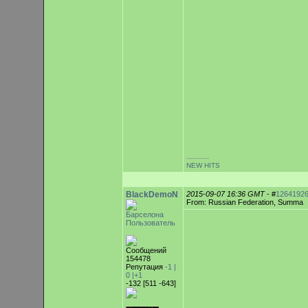
-----------
NEW HITS
BlackDemoN
2015-09-07 16:36 GMT
- #
1264192
From: Russian Federation, Summa
Барселона
Пользователь
Сообщений
154478
Репутация
-1 |
0
|+1
-132 [511 -643]