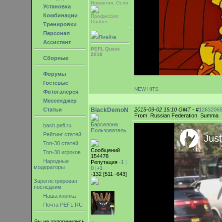
Норвегия, Осло
Установка
Комбинации
Профессия:
Couber
Тренировки
Персонал
Ямайка
Ассистент
PEFL Quest
2018
Сборные
Форумы
Гостевые
-----------
NEW HITS
Фотогалерея
Мессенджер
Статьи
BlackDemoN
2015-09-02 15:10 GMT
- #
1263206
From: Russian Federation, Summa
Барселона
bash.pefl.ru
Пользователь
Рейтинг статей
Топ-30 статей
Сообщений
Топ-30 игроков
154478
Народные
Репутация
-1 |
модераторы
0
|+1
-132 [511 -643]
Зарегистрирован
последним
Наша кнопка
Почта PEFL.RU
Вы не залогинились.