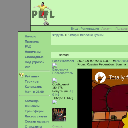
Вход
:
Регистрация
: Аккаунт : Поль
Форумы
>
Юмор
>
Веселые кубики
Начало
Правила
FAQ
Новичкам
Автор
Свободные
BlackDemoN
2015-09-02 15:05 GMT
- #
1263205
Под угрозой
From: Russian Federation, Summa
VIP
Барселона
Пользователь
Рейтинги
Турниры
Сообщений
Календарь
154478
Репутация
-1 |
Матч в 21.00
0
|+1
-132 [511 -643]
Команда
Финансы
Трансферы
Листок скаута
Состав на матч
Стандарты
Откуда: