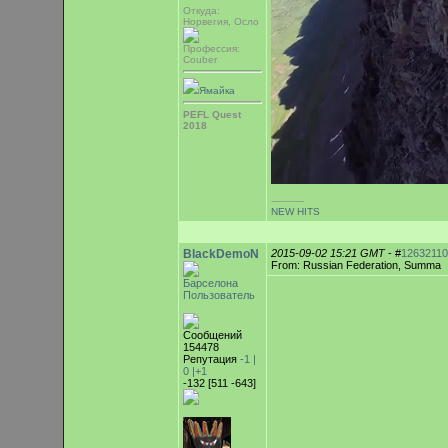
Откуда:
Норвегия, Осло
Профессия:
Couber
Ямайка
PEFL Quest
2018
-----------
NEW HITS
BlackDemoN
2015-09-02 15:21 GMT
- #
12632110
From: Russian Federation, Summa
Барселона
Пользователь
Сообщений
154478
Репутация
-1 |
0
|+1
-132 [511 -643]