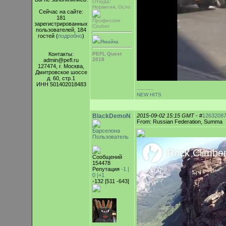
Откуда:
Норвегия, Осло
Сейчас на сайте:
181
Профессия:
зарегистрированных
Couber
пользователей, 184
гостей (
подробно
)
Ямайка
Контакты:
PEFL Quest
2018
admin@pefl.ru
127474, г. Москва,
Дмитровское шоссе
д. 60, стр.1
ИНН 501402018483
-----------
NEW HITS
BlackDemoN
2015-09-02 15:15 GMT
- #
1263208
From: Russian Federation, Summa
Барселона
Пользователь
Сообщений
154478
Репутация
-1 |
0
|+1
-132 [511 -643]