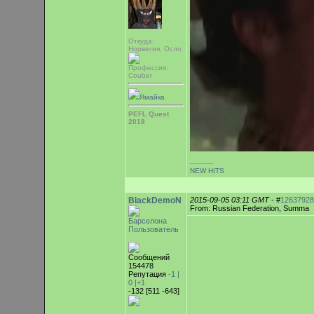
Откуда:
Норвегия, Осло
Профессия:
Couber
Ямайка
PEFL Quest
2018
-----------
NEW HITS
BlackDemoN
2015-09-05 03:11 GMT
- #
12637928
From: Russian Federation, Summa
Барселона
Пользователь
Сообщений
154478
Репутация
-1 |
0
|+1
-132 [511 -643]