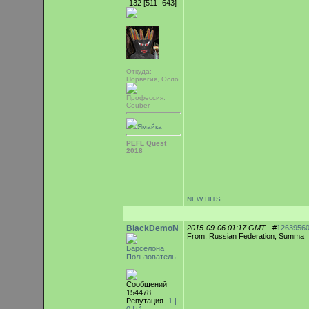
-132 [511 -643]
Откуда:
Норвегия, Осло
Профессия:
Couber
Ямайка
PEFL Quest
2018
-----------
NEW HITS
BlackDemoN
2015-09-06 01:17 GMT
- #
1263956
From: Russian Federation, Summa
Барселона
Пользователь
Сообщений
154478
Репутация
-1 |