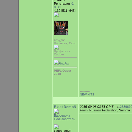
154478
Репутация
-1 |
0
|+1
-132 [511 -643]
Откуда:
Норвегия, Осло
Профессия:
Couber
Ямайка
PEFL Quest
2018
-----------
NEW HITS
BlackDemoN
2015-09-06 03:51 GMT
- #
1263961
From: Russian Federation, Summa
Барселона
Пользователь
Сообщений