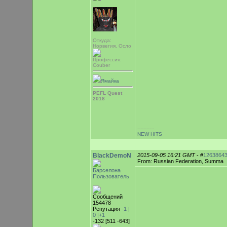
Откуда:
Норвегия, Осло
Профессия:
Couber
Ямайка
PEFL Quest
2018
-----------
NEW HITS
BlackDemoN
2015-09-05 16:21 GMT
- #
1263864
From: Russian Federation, Summa
Барселона
Пользователь
Сообщений
154478
Репутация
-1 |
0
|+1
-132 [511 -643]