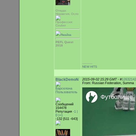
Откуда:
Норвегия, Осло
Профессия:
Couber
Ямайка
PEFL Quest
2018
-----------
NEW HITS
BlackDemoN
2015-09-02 15:29 GMT
- #
1263214
From: Russian Federation, Summa
Барселона
Пользователь
Сообщений
154478
Репутация
-1 |
0
|+1
-132 [511 -643]