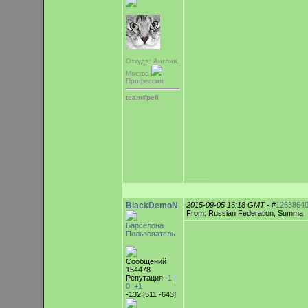
Откуда: Англия,
Москва
Профессия:
team#pefl
-----------
BlackDemoN
2015-09-05 16:18 GMT
- #
1263864
From: Russian Federation, Summa
Барселона
Пользователь
Сообщений
154478
Репутация
-1 |
0
|+1
-132 [511 -643]