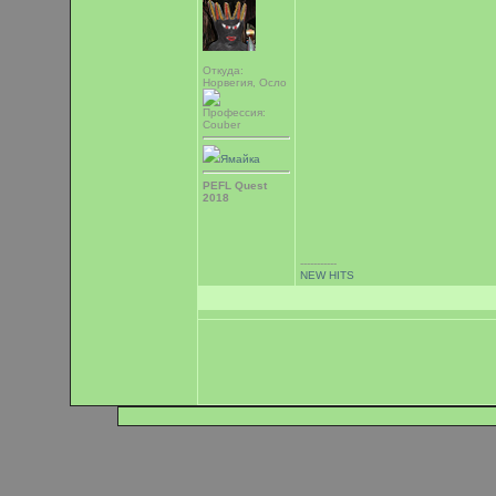
Откуда:
Норвегия, Осло
Профессия:
Couber
Ямайка
PEFL Quest
2018
-----------
NEW HITS