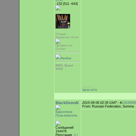
0
|+1
-132 [511 -643]
Откуда:
Норвегия, Осло
Профессия:
Couber
Ямайка
PEFL Quest
2018
-----------
NEW HITS
BlackDemoN
2015-09-06 02:35 GMT
- #
1263958
From: Russian Federation, Summa
Барселона
Пользователь
Сообщений
154478
Репутация
-1 |