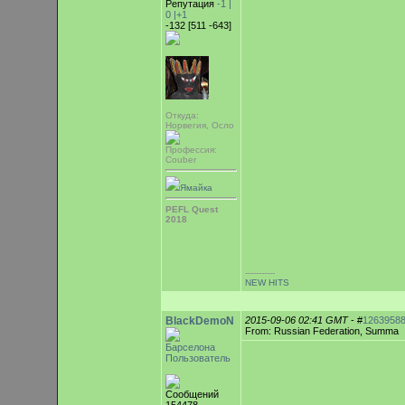
Репутация
-1 |
0
|+1
-132 [511 -643]
Откуда:
Норвегия, Осло
Профессия:
Couber
Ямайка
PEFL Quest
2018
-----------
NEW HITS
BlackDemoN
2015-09-06 02:41 GMT
- #
1263958
From: Russian Federation, Summa
Барселона
Пользователь
Сообщений