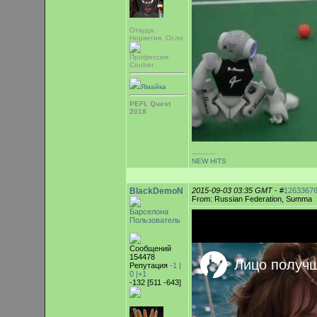
Откуда:
Норвегия, Осло
Профессия:
Couber
Ямайка
PEFL Quest
2018
-----------
NEW HITS
BlackDemoN
2015-09-03 03:35 GMT
- #
1263367
From: Russian Federation, Summa
Барселона
Пользователь
Сообщений
154478
Репутация
-1 |
0
|+1
-132 [511 -643]