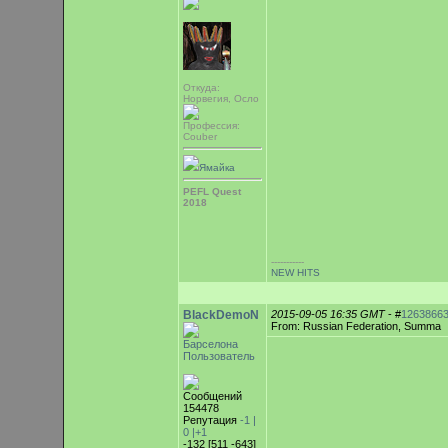
Откуда:
Норвегия, Осло
Профессия:
Couber
Ямайка
PEFL Quest
2018
-----------
NEW HITS
BlackDemoN
2015-09-05 16:35 GMT
- #
1263866
From: Russian Federation, Summa
Барселона
Пользователь
Сообщений
154478
Репутация
-1 |
0
|+1
-132 [511 -643]