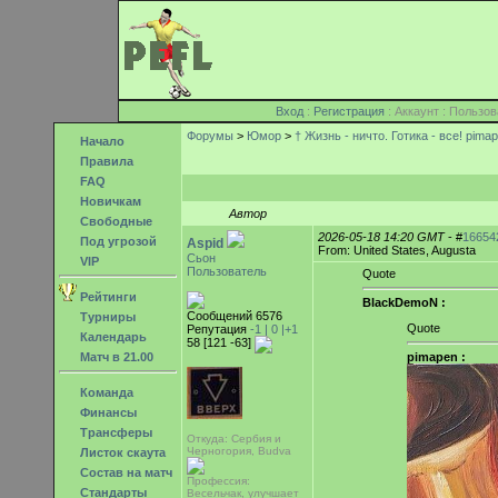
Вход
:
Регистрация
: Аккаунт : Поль
Форумы
>
Юмор
>
† Жизнь - ничто. Готика - все! pimapen
Начало
Правила
FAQ
Новичкам
Автор
Свободные
2026-05-18 14:20 GMT
- #
16654
Под угрозой
Aspid
From: United States, Augusta
Сьон
VIP
Пользователь
Quote
Рейтинги
BlackDemoN :
Сообщений 6576
Турниры
Quote
Репутация
-1 |
0
|+1
Календарь
58 [121 -63]
Матч в 21.00
pimapen :
Команда
Финансы
Трансферы
Откуда: Сербия и
Черногория, Budva
Листок скаута
Состав на матч
Профессия:
Стандарты
Весельчак, улучшает