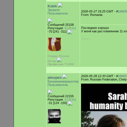
Kolek
Эргрюте
2026-05-27 16:25 GMT
- #
16663
Пользователь
From: Romania
Сообщений 25158
Последнее хорошо
Репутация
-1 |
0
|+1
У меня как раз племянник 11 к
-70 [241 -311]
-----------
Откуда: Россия,
Питер
Профессия: Т-1000
2026-05-28 12:33 GMT
- #
16663
pimapen
From: Russian Federation, Chely
Кахраманмарашспор
Пользователь
Сообщений 22155
Репутация
-1 |
0
|+1
-31 [124 -155]