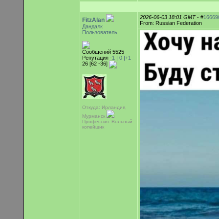
2026-06-03 18:01 GMT
- #
16669
FitzAlan
From: Russian Federation
Дандалк
Пользователь
Сообщений 5525
Репутация
-1 |
0
|+1
26 [62 -36]
Откуда: Ирландия,
Мурманск
Профессия: Вольный
копейщик