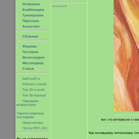
Установка
team#pefl
Комбинации
Тренировки
Персонал
Ассистент
Сборные
Форумы
Гостевые
Фотогалерея
Мессенджер
Статьи
bash.pefl.ru
Рейтинг статей
Топ-30 статей
Топ-30 игроков
Народные
модераторы
Зарегистрирован
последним
вот это интересно к че
Наша кнопка
Почта PEFL.RU
Как почившему пятничному то
Вы не залогинились.