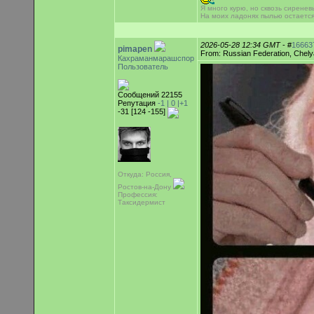
Я много курю, но сквозь сиренев
На моих ладонях пылью остаетс
2026-05-28 12:34 GMT
- #
16663
pimapen
From: Russian Federation, Chely
Кахраманмарашспор
Пользователь
Сообщений 22155
Репутация
-1 |
0
|+1
-31 [124 -155]
Откуда: Россия,
Ростов-на-Дону
Профессия:
Таксидермист