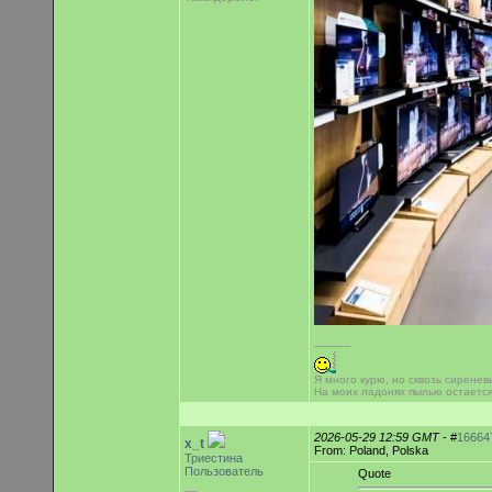
-----------
Я много курю, но сквозь сиренев
На моих ладонях пылью остаетс
2026-05-29 12:59 GMT
- #
16664
x_t
From: Poland, Polska
Триестина
Пользователь
Quote