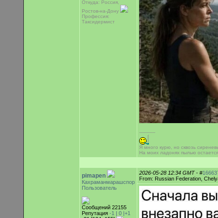
Откуда: Россия,
Ростов-на-Дону
Профессия:
Таксидермист
-----------
Я много курю, но сквозь сиренев
На моих ладонях пылью остаетс
2026-05-28 12:34 GMT
- #
16663
pimapen
From: Russian Federation, Chely
Кахраманмарашспор
Пользователь
Сообщений 22155
Репутация
-1 |
0
|+1