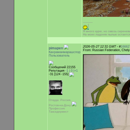
-----------
Я много курю, но сквозь сиренев
На моих ладонях пылью остаетс
2026-05-27 12:31 GMT
- #
16662
pimapen
From: Russian Federation, Chely
Кахраманмарашспор
Пользователь
Сообщений 22155
Репутация
-1 |
0
|+1
-31 [124 -155]
Откуда: Россия,
Ростов-на-Дону
Профессия:
Таксидермист