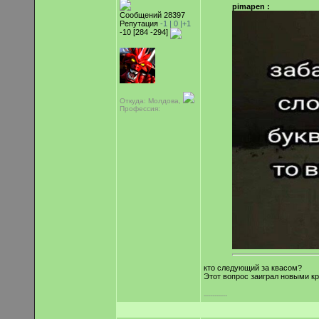
pimapen :
Сообщений 28397
Репутация
-1 |
0
|+1
-10 [284 -294]
Откуда: Молдова,
Профессия:
кто следующий за квасом?
Этот вопрос заиграл новыми к
-----------