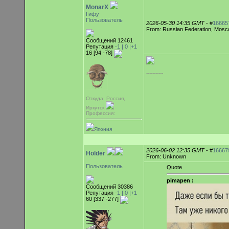
MonarX
Гифу
Пользователь
2026-05-30 14:35 GMT
- #
16665
From: Russian Federation, Mos
Сообщений 12461
Репутация
-1 |
0
|+1
16 [94 -78]
-----------
Откуда: Россия,
Иркутск
Профессия:
Япония
2026-06-02 12:35 GMT
- #
16667
Holder
From: Unknown
Пользователь
Quote
pimapen :
Сообщений 30386
Репутация
-1 |
0
|+1
60 [337 -277]