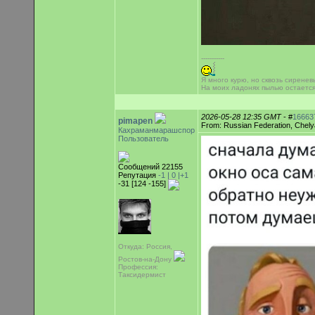
-----------
Я много курю, но сквозь сиренев
На моих ладонях пылью остаетс
2026-05-28 12:35 GMT
- #
16663
pimapen
From: Russian Federation, Chely
Кахраманмарашспор
Пользователь
Сообщений 22155
Репутация
-1 |
0
|+1
-31 [124 -155]
Откуда: Россия,
Ростов-на-Дону
Профессия:
Таксидермист