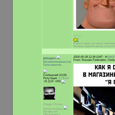
-----------
Я много курю, но сквозь сиренев
На моих ладонях пылью остаетс
2026-05-28 12:36 GMT
- #
16663
pimapen
From: Russian Federation, Chely
Кахраманмарашспор
Пользователь
Сообщений 22155
Репутация
-1 |
0
|+1
-31 [124 -155]
Откуда: Россия,
Ростов-на-Дону
Профессия:
Таксидермист