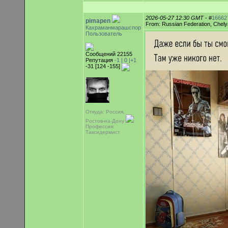
2026-05-27 12:30 GMT
- #
16662
pimapen
From: Russian Federation, Chely
Кахраманмарашспор
Пользователь
Сообщений 22155
Репутация
-1 |
0
|+1
-31 [124 -155]
Откуда: Россия,
Ростов-на-Дону
Профессия:
Таксидермист