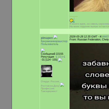
-----------
Я много курю, но сквозь сиренев
На моих ладонях пылью остаетс
2026-05-28 12:35 GMT
- #
16663
pimapen
From: Russian Federation, Chely
Кахраманмарашспор
Пользователь
Сообщений 22155
Репутация
-1 |
0
|+1
-31 [124 -155]
Откуда: Россия,
Ростов-на-Дону
Профессия:
Таксидермист