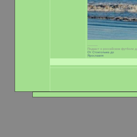
-----------
Подкаст о российском футболе 
От Стокгольма до
Ярославля