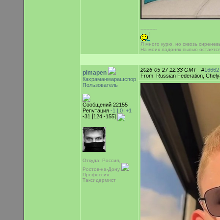
-----------
Я много курю, но сквозь сиренев
На моих ладонях пылью остаетс
2026-05-27 12:33 GMT
- #
16662
pimapen
From: Russian Federation, Chely
Кахраманмарашспор
Пользователь
Сообщений 22155
Репутация
-1 |
0
|+1
-31 [124 -155]
Откуда: Россия,
Ростов-на-Дону
Профессия:
Таксидермист