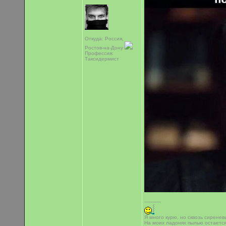
Откуда: Россия,
Ростов-на-Дону
Профессия:
Таксидермист
-----------
Я много курю, но сквозь сиренев
На моих ладонях пылью остаетс