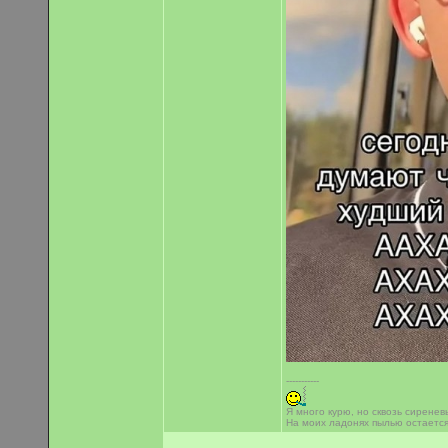
-----------
Я много курю, но сквозь сиренев
На моих ладонях пылью остаетс