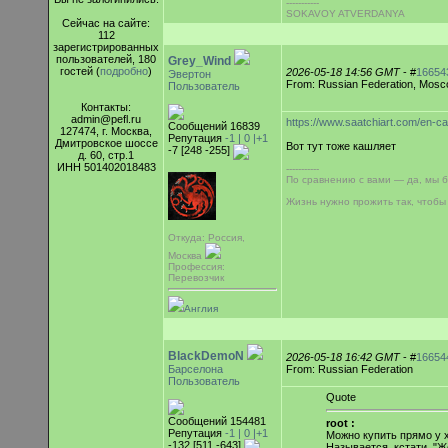
-----------
SOKAVOY ATVERDANYA
Сейчас на сайте:
112
зарегистрированных
пользователей, 180
Grey_Wind
гостей (
подробно
)
2026-05-18 14:56 GMT
- #
16654
Эвертон
From: Russian Federation, Mos
Пользователь
Контакты:
admin@pefl.ru
https://www.saatchiart.com/en-c
Сообщений 16839
127474, г. Москва,
Репутация
-1 |
0
|+1
Дмитровское шоссе
Вот тут тоже кашляет
-7 [248 -255]
д. 60, стр.1
ИНН 501402018483
-----------
По сравнению с вами — да, мы 
Жизнь нужно прожить так, чтобы
Откуда: Россия,
Москва
Профессия:
Перевозчик
Англия
BlackDemoN
2026-05-18 16:42 GMT
- #
16654
Барселона
From: Russian Federation
Пользователь
Quote
Сообщений 154481
root :
Репутация
-1 |
0
|+1
Можно купить прямо у
-132 [511 -643]
Называется, кстати, "Ж