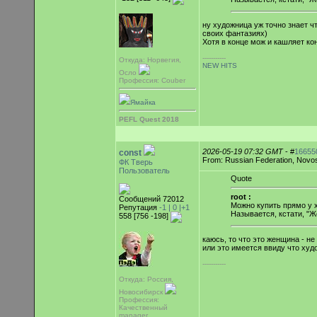
ну художница уж точно знает ч
своих фантазиях)
Хотя в конце мож и кашляет ко
-----------
Откуда: Норвегия,
NEW HITS
Осло
Профессия: Couber
Ямайка
PEFL Quest 2018
2026-05-19 07:32 GMT
- #
16655
const
From: Russian Federation, Novos
ФК Тверь
Пользователь
Quote
root :
Сообщений 72012
Можно купить прямо у
Репутация
-1 |
0
|+1
Называется, кстати, "Ж
558 [756 -198]
каюсь, то что это женщина - не 
или это имеется ввиду что худ
-----------
Откуда: Россия,
Новосибирск
Профессия:
Качественный
manager