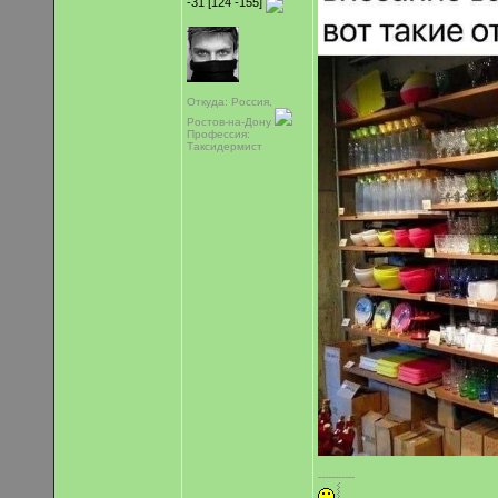
-31 [124 -155]
Откуда: Россия,
Ростов-на-Дону
Профессия:
Таксидермист
-----------