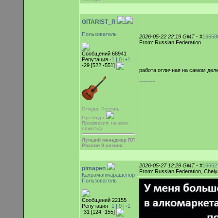
GITARIST_R
Пользователь
2026-05-22 22:19 GMT
- #
16658
From: Russian Federation
Сообщений 68941
Репутация
-1 |
0
|+1
-29 [522 -551]
работа отличная на самом деле
-----------
Откуда: Россия,
Оренбург
Профессия: на всех
ложить:)
Лучший менеджер ПЛ
России 9 сезона
2026-05-27 12:29 GMT
- #
16662
pimapen
From: Russian Federation, Chely
Кахраманмарашспор
Пользователь
Сообщений 22155
Репутация
-1 |
0
|+1
-31 [124 -155]