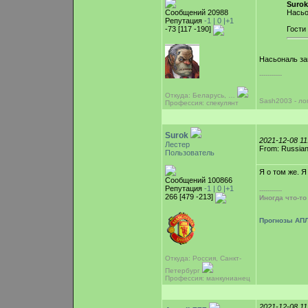
Surok
Сообщений 20988
Насьо
Репутация
-1 |
0
|+1
-73 [117 -190]
Гости
Насьональ зан
-----------
Откуда: Беларусь, …
Sash2003 - ло
Профессия: спекулянт
Surok
2021-12-08 1
Лестер
From: Russian
Пользователь
Я о том же. Я
Сообщений 100866
Репутация
-1 |
0
|+1
-----------
266 [479 -213]
Иногда что-т
Прогнозы АПЛ
Откуда: Россия, Санкт-
Петербург
Профессия: манкунианец
2021-12-08 1