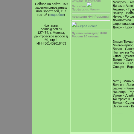
Откуда: Португалия,
Монтроз - Ви
Сейчас на сайте: 159
Динамо-Авто 
Лиссабон
зарегистрированных
Акранес - Гут
Профессия: Молчун
пользователей, 157
Ваккер - Вой
гостей (
подробно
)
Челик - Рочд
президент ФФ Румынии
Локомотива -
Ференцварош 
Контакты:
Сьерра-Леоне
Дижон - Брюг
admin@pefl.ru
127474, г. Москва,
Лучший менеджер ФНЛ
Дмитровское шоссе д.
России 10 сезона
60, стр.1
Знамя Труда 
ИНН 501402018483
Мильонариос 
Борац - Санк
Ноттингем Фо
Спал - Дахле
Викинг - Халл
Шлёнск - ЮР
Специя - Вер
Метц - Манче
Болтон - Лен
Барнет - Кил
Виченца - Ра
Уиком - Альб
Айнтрахт Ф -
Вележ - Суду
Высочина - 
-----------