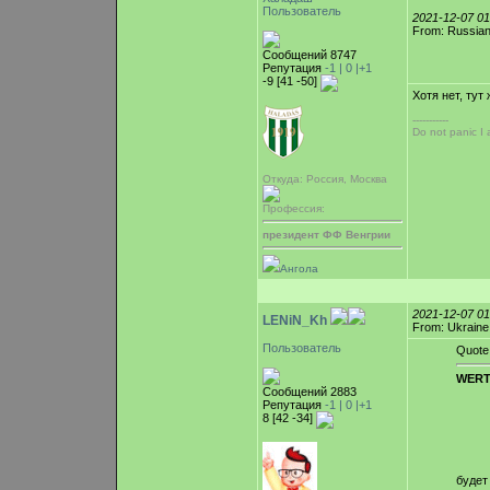
Пользователь
2021-12-07 0
From: Russian
Сообщений 8747
Репутация
-1 |
0
|+1
-9 [41 -50]
Хотя нет, тут
-----------
Do not panic I
Откуда: Россия, Москва
Профессия:
президент ФФ Венгрии
Ангола
2021-12-07 0
LENiN_Kh
From: Ukraine
Пользователь
Quote
WERT
Сообщений 2883
Репутация
-1 |
0
|+1
8 [42 -34]
буде