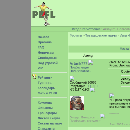
Вход
:
Регистрация
: Аккаунт : Поль
Форумы
>
Товарищеские матчи
>
Лига Ч
Начало
Правила
FAQ
Назад
Новичкам
Автор
Свободные
2021-12-04 0
Под угрозой
Arturik777
From: Unkno
Подбескидзе
VIP
Пользователь
Quote
Рейтинги
ZesZy
Сообщений 20988
Увиде
Турниры
Репутация
-1 |
0
|+1
Календарь
-73 [117 -190]
Матч в 21.00
Я 2 раза откр
Команда
предыдущие м
как ты всех 
Финансы
Трансферы
-----------
Откуда: Беларусь, …
Листок скаута
Профессия: спекулянт
Состав на матч
Sash2003 - ло
Стандарты