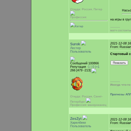
Откуда: Россия, Питер
Насьо
Профессия:
на игры в гр
Катар
-----------
матч состоить
2021-12-08 1
Surok
From: Russian
Лестер
Пользователь
Стартовый с
Сообщений 100866
Репутация
-1 |
0
|+1
266 [479 -213]
-----------
Иногда что-т
Прогнозы АПЛ
Откуда: Россия, Санкт-
Петербург
Профессия: манкунианец
ZesZyt
2021-12-08 1
Харелбеке
From: Russian
Пользователь