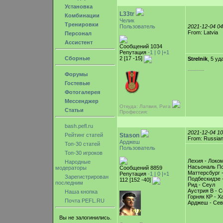
Установка
L33tr
Комбинации
Челик
Тренировки
Пользователь
2021-12-04 0
From: Latvia
Персонал
Ассистент
Сообщений 1034
Репутация
-1 |
0
|+1
Сборные
2 [17 -15]
Strelnik
, 5 уд
-----------
Форумы
Гостевые
Фотогалерея
Мессенджер
Откуда: Латвия, Рига
Статьи
Профессия:
bash.pefl.ru
2021-12-04 1
Рейтинг статей
Stason
From: Russian
Арджеш
Топ-30 статей
Пользователь
Топ-30 игроков
Лехия - Локо
Народные
Насьональ По
модераторы
Сообщений 8859
Маттерсбург 
Репутация
-1 |
0
|+1
Зарегистрирован
Подбескидзе 
112 [152 -40]
последним
Рид - Сеул
Аустрия В - С
Наша кнопка
Горняк КР - 
Почта PEFL.RU
Арджеш - Се
Вы не залогинились.