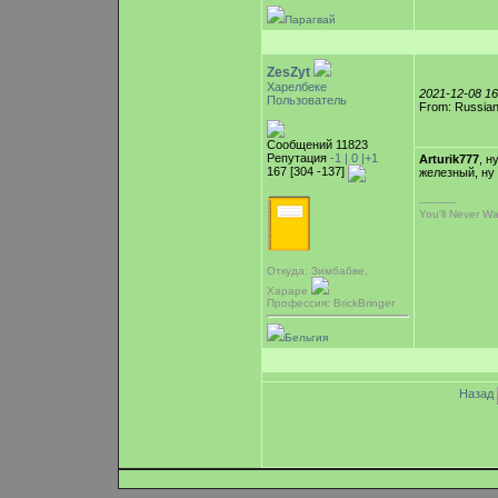
Парагвай
ZesZyt
Харелбеке
2021-12-08 1
Пользователь
From: Russian
Сообщений 11823
Репутация
-1 |
0
|+1
Arturik777
, н
167 [304 -137]
железный, ну 
-----------
You'll Never Wa
Откуда: Зимбабве,
Хараре
Профессия: BrickBringer
Бельгия
Назад