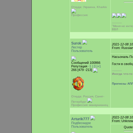
Откуда: Украина, Kharkiv
Профессия:
-----------
"Меня не инте
ВВЛ
Surok
2021-12-08 1
Лестер
From: Russian
Пользователь
Насьональ По
Сообщений 100866
Гости в своб
Репутация
-1 |
0
|+1
266 [479 -213]
-----------
Иногда что-т
Прогнозы АПЛ
Откуда: Россия, Санкт-
Петербург
Профессия: манкунианец
2021-12-08 1
Arturik777
From: Unkno
Подбескидзе
Пользователь
Quote