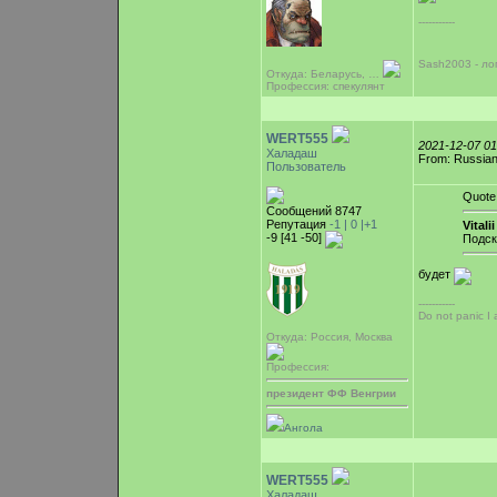
-----------
Sash2003 - ло
Откуда: Беларусь, …
Профессия: спекулянт
WERT555
2021-12-07 0
Халадаш
From: Russian
Пользователь
Quote
Сообщений 8747
Репутация
-1 |
0
|+1
Vitalii
-9 [41 -50]
Подск
будет
-----------
Do not panic I
Откуда: Россия, Москва
Профессия:
президент ФФ Венгрии
Ангола
WERT555
Халадаш