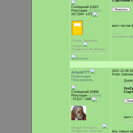
Стартовый с
Сообщений 11823
Репутация
-1 |
0
|+1
167 [304 -137]
матч чистая 
-----------
You'll Never Wa
Откуда: Зимбабве,
Хараре
Профессия: BrickBringer
Бельгия
2021-12-08 1
Arturik777
From: Unkno
Подбескидзе
Пользователь
Quote
ZesZy
Сообщений 20988
Стар
Репутация
-1 |
0
|+1
-73 [117 -190]
матч 
Откуда: Беларусь, …
Профессия: спекулянт
Ага, глянул 