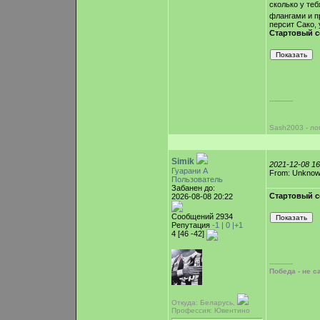
сколько у те
флангами и п
персит Сако,
Стартовый с
-----------
Sash2003 - ло
Simik
2021-12-08 1
Гуарани А
From: Unkno
Пользователь
Забанен до:
Стартовый с
2026-08-08 20:22
Сообщений 2934
Репутация
-1 |
0
|+1
4 [46 -42]
-----------
Победа - не с
Откуда: Беларусь,
Профессия: Ювентино