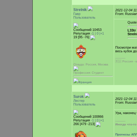
Strelnik
2021-12-04 1
Гавр
From: Russian
Пользователь
Quote
Сообщений 10453
L33tr 
Репутация
-1 |
0
|+1
Streln
19 [95 -76]
Посмотри мат
весь кубок д
-----------
🇷🇺 Россия - 
Откуда: Россия, Москва
Профессия: Студент
Франция
Surok
2021-12-04 1
Лестер
From: Russian
Пользователь
Ура, наконец-
Сообщений 100866
Репутация
-1 |
0
|+1
-----------
266 [479 -213]
Иногда что-т
Прогнозы АПЛ