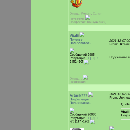
Откуда: Россия, Санкт-
Петербург
Профессия: манкунианец
Vitalii
Полесье
2021-12-07 0
Пользователь
From: Ukraine
Сообщений 2985
Подскажите пл
Репутация
-1 |
0
|+1
2 [52 -50]
-----------
Откуда: ,
Профессия:
2021-12-07 0
Arturik777
From: Unkno
Подбескидзе
Пользователь
Quote
Vitalii
Сообщений 20988
Подск
Репутация
-1 |
0
|+1
-73 [117 -190]