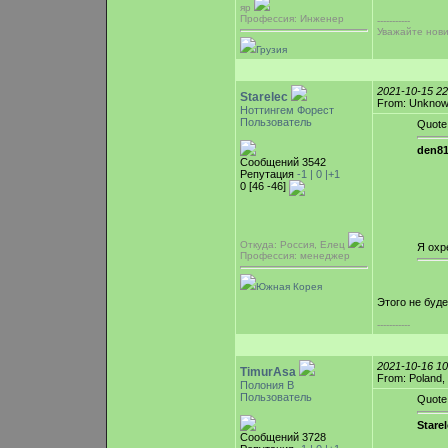
яр
Профессия: Инженер
-----------
Уважайте нови
Грузия
2021-10-15 2
Starelec
From: Unkno
Ноттингем Форест
Пользователь
Quote
den81
Сообщений 3542
Репутация
-1 |
0
|+1
0 [46 -46]
Откуда: Россия, Елец
Я охр
Профессия: менеджер
Южная Корея
Этого не буде
-----------
2021-10-16 1
TimurAsa
From: Poland,
Полония В
Пользователь
Quote
Starel
Сообщений 3728