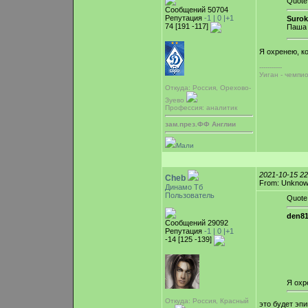
Quote
Сообщений 50704
Репутация
-1 |
0
|+1
Surok
74 [191 -117]
Паша 
Я охренею, к
-----------
Уиган - чемпи
Откуда: Россия, Орехово-
Зуево
Профессия: аналитик
зам.през.ФФ Англии
Мали
2021-10-15 2
Cheb
From: Unkno
Динамо Тб
Пользователь
Quote
den81
Сообщений 29092
Репутация
-1 |
0
|+1
-14 [125 -139]
Я охр
Откуда: Россия, Красный
это будет эпи