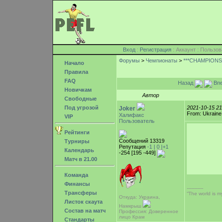
Вход
:
Регистрация
: Аккаунт : Поль
Форумы
>
Чемпионаты
>
***CHAMPIONSH
Начало
Правила
FAQ
Назад
Впе
Новичкам
Автор
Свободные
Под угрозой
2021-10-15 2
Joker
From: Ukraine
Халифакс
VIP
Пользователь
Рейтинги
Сообщений 13319
Турниры
Репутация
-1 |
0
|+1
Календарь
-254 [195 -449]
Матч в 21.00
Команда
Финансы
-----------
Трансферы
“The world is my
Откуда: Украина,
Листок скаута
Намкрыш
Состав на матч
Профессия: Доверенное
лицо Крам
Стандарты