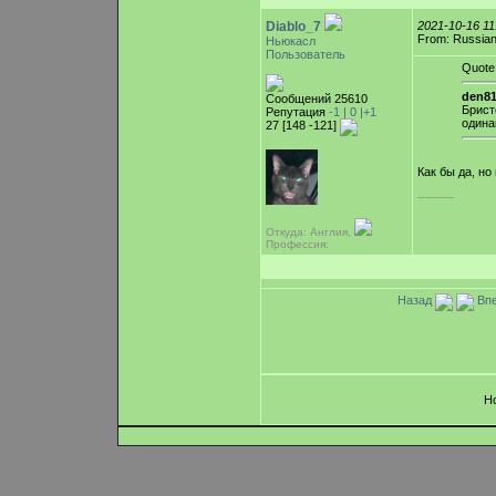
Diablo_7
2021-10-16 1
From: Russian
Ньюкасл
Пользователь
Quote
den81
Сообщений 25610
Брист
Репутация
-1 |
0
|+1
одина
27 [148 -121]
Как бы да, но
-----------
Откуда: Англия,
Профессия:
Назад
Впе
Н