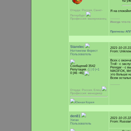
ты уж
Откуда: Россия, Санкт-
Я на спокойн
Петербург
Профессия: манкунианец
-----------
Иногда что-т
Прогнозы АПЛ
Starelec
2021-10-15 2
Ноттингем Форест
From: Unkno
Пользователь
Всех с оконч
Troll - с зас
Сообщений 3542
Peregar - с 
Репутация
-1 |
0
|+1
NIKOFOK, MrKr
0 [46 -46]
это больше н
Всем остальн
-----------
Откуда: Россия, Елец
Профессия: менеджер
Южная Корея
den81
2021-10-15 2
Уиган
From: Russian
Пользователь