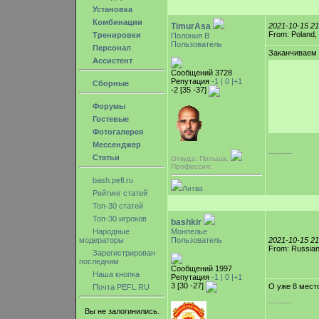
Установка
Комбинации
TimurAsa
2021-10-15 2
From: Poland,
Тренировки
Полония В
Пользователь
Персонал
Заканчиваем 
Ассистент
Сообщений 3728
Репутация
-1 |
0
|+1
Сборные
-2 [35 -37]
Форумы
Гостевые
Фотогалерея
Мессенджер
-----------
Статьи
Откуда: Польша,
Профессия:
bash.pefl.ru
Литва
Рейтинг статей
Топ-30 статей
Топ-30 игроков
bashkir
Народные
Монпелье
модераторы
Пользователь
2021-10-15 2
From: Russian
Зарегистрирован
последним
Сообщений 1997
Наша кнопка
Репутация
-1 |
0
|+1
3 [30 -27]
О уже 8 мест
Почта PEFL.RU
-----------
Вы не залогинились.