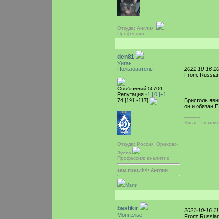
Откуда: Англия,
Профессия:
den81
Уиган
Пользователь
2021-10-16 1
From: Russian
Сообщений 50704
Репутация
-1 |
0
|+1
74 [191 -117]
Бристоль явн
он и обязан П
-----------
Уиган - чемпи
Откуда: Россия, Орехово-
Зуево
Профессия: аналитик
зам.през.ФФ Англии
Мали
bashkir
2021-10-16 1
Монпелье
From: Russian