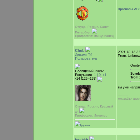
Прогнозы АПЛ
Откуда: Россия, Санкт-
Петербург
Профессия: манкунианец
Cheb
2021-10-15 2
Динамо Тб
From: Unkno
Пользователь
Quote
Сообщений 29092
Surok
Репутация
-1 |
0
|+1
Troll
,
-14 [125 -139]
ты уже напря
-----------
Уважайте нови
Откуда: Россия, Красный
яр
Профессия: Инженер
Грузия