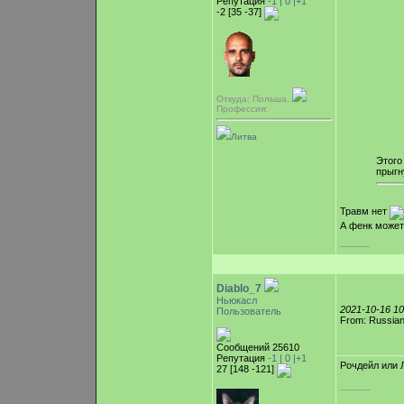
Репутация
-1 |
0
|+1
-2 [35 -37]
Откуда: Польша,
Профессия:
Литва
Этого
прыгн
Травм нет
А фенк может 
-----------
Diablo_7
Ньюкасл
2021-10-16 1
Пользователь
From: Russian
Сообщений 25610
Репутация
-1 |
0
|+1
Рочдейл или 
27 [148 -121]
-----------