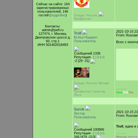
Сейчас на сайте: 164
зарегистрированных
пользователей, 146
гостей (
подробно
)
Откуда: Россия,
Профессия:
Контакты:
admin@pefl.ru
2021-10-15 2
Troll
127474, г. Москва,
From: Russian
Дмитровское шоссе д.
М.Ахи Нацерет
60, стр.1
Пользователь
Всех с оконч
ИНН 501402018483
Сообщений 1336
Репутация
-1 |
0
|+1
-2 [29 -31]
Откуда: Россия, Москва
-----------
Профессия: Санитар
Veni
Vidi
Vici
Леса
Surok
2021-10-15 2
Лестер
From: Russian
Пользователь
Troll
, ждем в
Сообщений 100866
Репутация
-1 |
0
|+1
-----------
266 [479 -213]
Иногда что-т