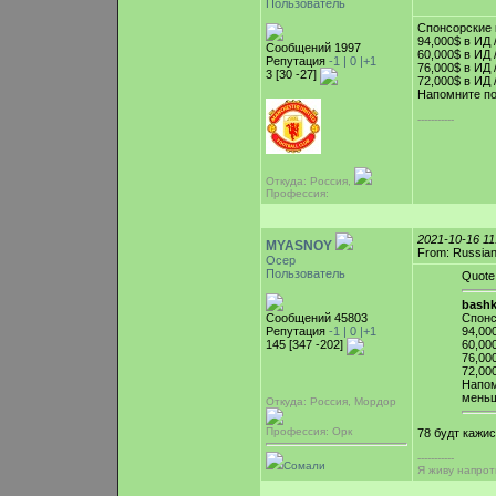
Пользователь
Спонсорские 
94,000$ в ИД /
Сообщений 1997
60,000$ в ИД /
Репутация
-1 |
0
|+1
76,000$ в ИД /
3 [30 -27]
72,000$ в ИД /
Напомните по
-----------
Откуда: Россия,
Профессия:
2021-10-16 1
MYASNOY
From: Russian
Осер
Пользователь
Quote
bashki
Сообщений 45803
Спонс
Репутация
-1 |
0
|+1
94,000
145 [347 -202]
60,000
76,000
72,000
Напом
меньш
Откуда: Россия, Мордор
Профессия: Орк
78 будт кажис
-----------
Сомали
Я живу напрот