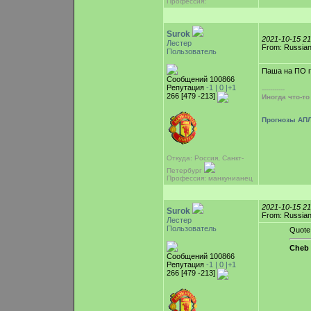
Профессия:
Surok
2021-10-15 2
Лестер
From: Russian
Пользователь
Паша на ПО 
Сообщений 100866
Репутация
-1 |
0
|+1
-----------
266 [479 -213]
Иногда что-т
Прогнозы АПЛ
Откуда: Россия, Санкт-
Петербург
Профессия: манкунианец
2021-10-15 2
Surok
From: Russian
Лестер
Пользователь
Quote
Cheb 
Сообщений 100866
Репутация
-1 |
0
|+1
266 [479 -213]