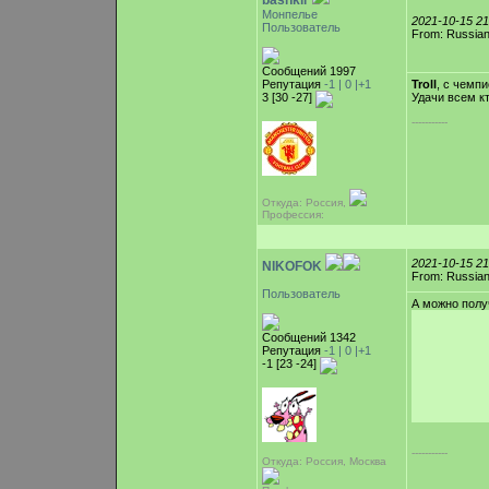
bashkir
Монпелье
2021-10-15 2
Пользователь
From: Russian
Сообщений 1997
Репутация
-1 |
0
|+1
Troll
, с чемпи
3 [30 -27]
Удачи всем к
-----------
Откуда: Россия,
Профессия:
2021-10-15 2
NIKOFOK
From: Russian
Пользователь
А можно полу
Сообщений 1342
Репутация
-1 |
0
|+1
-1 [23 -24]
-----------
Откуда: Россия, Москва