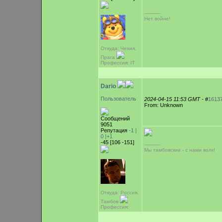
-----------
Нет войне!
Откуда: Чехия,
Прага
Профессия: IT
Dario
Пользователь
2024-04-15 11:53 GMT
- #
1613
From: Unknown
Сообщений
9051
Репутация
-1 |
0
|+1
-45 [106 -151]
-----------
Мы тамбовские - с нами волк!
Откуда: Россия,
Тамбов
Профессия: