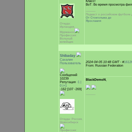
Класс!
ВоТ: Во время просмотра филь
-----------
Подкаст о российском футболе
От Стокгольма до
Ярославля
Откуда:
Ирландия,
Мурманск
Профессия:
Вольный
копейщик
Shibaday
Сахалин
2024-04-05 10:48 GMT
- #
1612
Пользователь
From: Russian Federation
Сообщений
10239
BlackDemoN
,
Репутация
-1 |
0
|+1
-162 [107 -269]
-----------
Откуда: Россия,
Новосибирск
Профессия: