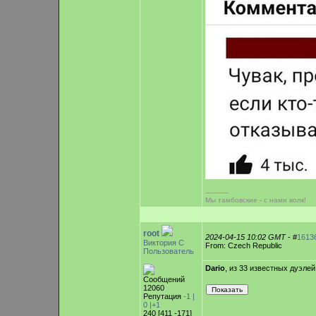
-----------
Мы тамбовские - с нами волк!
root
2024-04-15 10:02 GMT
- #
1613
Виктория С
From: Czech Republic
Пользователь
Dario
, из 33 известных дуэле
Сообщений
12060
Репутация
-1 |
0
|+1
240 [411 -171]