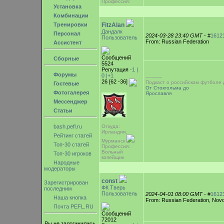
Профессия:
Установка
Комбинации
Тренировки
FitzAlan
Дандалк
Персонал
2024-03-28 23:40 GMT
- #
1612
Пользователь
From: Russian Federation
Ассистент
Сообщений
Сборные
5524
Репутация
-1 |
Форумы
0
|+1
-----------
26 [62 -36]
Подкаст о российском футболе
Гостевые
От Стокгольма до
Фотогалерея
Ярославля
Мессенджер
Статьи
bash.pefl.ru
Откуда:
Ирландия,
Рейтинг статей
Мурманск
Топ-30 статей
Профессия:
Вольный
Топ-30 игроков
копейщик
Народные
модераторы
const
Зарегистрирован
ФК Тверь
последним
Пользователь
2024-04-01 08:00 GMT
- #
1612
Наша кнопка
From: Russian Federation, Novo
Почта PEFL.RU
Сообщений
72012
Вы не залогинились.