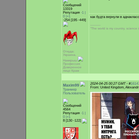
Сообщений
13319
Репутация
-1 |
0
|+1
как будта вернули в аднакласс
-254 [195 -449]
-----------
“The world is my country, science i
Откуда:
Украина,
Намкрыш
Профессия:
Доверенное
лицо Крам
2024-04-25 00:27 GMT
- #
1614
Maxim99
From: United Kingdom, Alexandr
Транмер
Пользователь
Сообщений
4564
Репутация
-1 |
0
|+1
8 [130 -122]