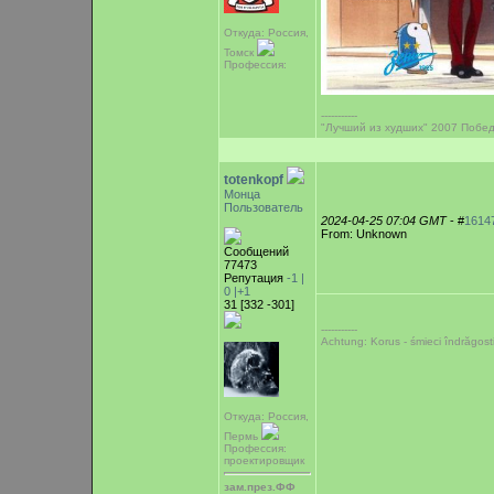
Откуда: Россия,
Томск
Профессия:
-----------
"Лучший из худших" 2007 Побед
totenkopf
Монца
Пользователь
2024-04-25 07:04 GMT
- #
1614
From: Unknown
Сообщений
77473
Репутация
-1 |
0
|+1
31 [332 -301]
-----------
Achtung: Korus - śmieci îndrăgost
Откуда: Россия,
Пермь
Профессия:
проектировщик
зам.през.ФФ