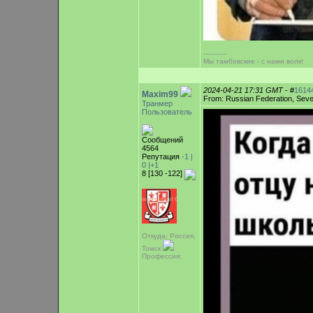
-----------
Мы тамбовские - с нами волк!
2024-04-21 17:31 GMT
- #
1614
Maxim99
From: Russian Federation, Sev
Транмер
Пользователь
Сообщений
4564
Репутация
-1 |
0
|+1
8 [130 -122]
Откуда: Россия,
Томск
Профессия: