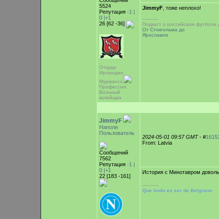
Сообщений
5524
JimmyF
, тоже неплохо!
Репутация
-1 |
0
|+1
-----------
26 [62 -36]
Подкаст о российском футболе
От Стокгольма до
Ярославля
Откуда:
Ирландия,
Мурманск
Профессия:
Вольный
копейщик
JimmyF
Наполи
Пользователь
2024-05-01 09:57 GMT
- #
1615
From: Latvia
Сообщений
7562
Репутация
-1 |
0
|+1
История с Минотавром довол
22 [183 -161]
-----------
Que lindo es ser de Belgrano