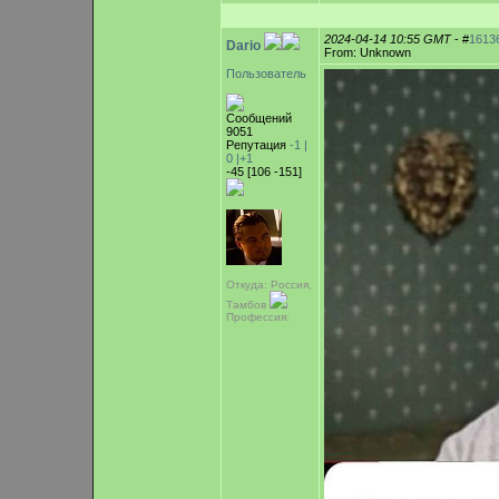
2024-04-14 10:55 GMT
- #
1613
Dario
From: Unknown
Пользователь
Сообщений
9051
Репутация
-1 |
0
|+1
-45 [106 -151]
Откуда: Россия,
Тамбов
Профессия: