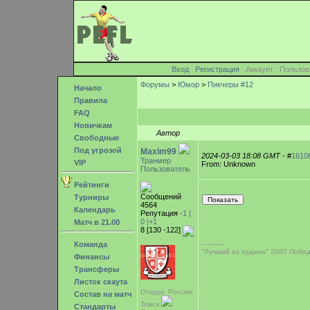
Вход
:
Регистрация
: Аккаунт : Поль
Форумы
>
Юмор
>
Пикчеры #12
Начало
Правила
FAQ
Новичкам
Автор
Свободные
Под угрозой
Maxim99
2024-03-03 18:08 GMT
- #
1610
Транмер
VIP
From: Unknown
Пользователь
Рейтинги
Сообщений
Турниры
4564
Календарь
Репутация
-1 |
0
|+1
Матч в 21.00
8 [130 -122]
Команда
-----------
"Лучший из худших" 2007 Побед
Финансы
Трансферы
Листок скаута
Откуда: Россия,
Состав на матч
Томск
Стандарты