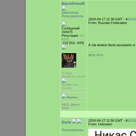
BlackDemoN
Барселона
Пользователь
2024-04-17 11:38 GMT
- #
1613
From: Russian Federation
Сообщений
154475
Репутация
-1 |
0
|+1
-132 [511 -643]
А так можно было вызывать и 
-----------
NEW HITS
Откуда:
Норвегия, Осло
Профессия:
Couber
Ямайка
PEFL Quest
2018
2024-04-17 11:56 GMT
- #
1613
Dario
From: Unknown
Пользователь