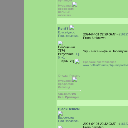
Ирландия,
Мурманск
Профессия:
Вольный
копейщик
Ken77
Крусейдерс
2024-04-01 22:30 GMT
- #
1612
Пользователь
From: Unknown
Сообщений
7574
Угу - а все мифы о Посейдон
Репутация
-1 |
0
|+1
-----------
-10 [66 -76]
Продажи Крестоносцев
www.pefl.ru/forums.php?m=pos
Откуда: Россия,
Мурманск
Профессия:
Инвалид
зам.през.ФФ
Сев. Ирландии
BlackDemoN
Барселона
Пользователь
2024-04-01 22:32 GMT
- #
1612
From: Sweden