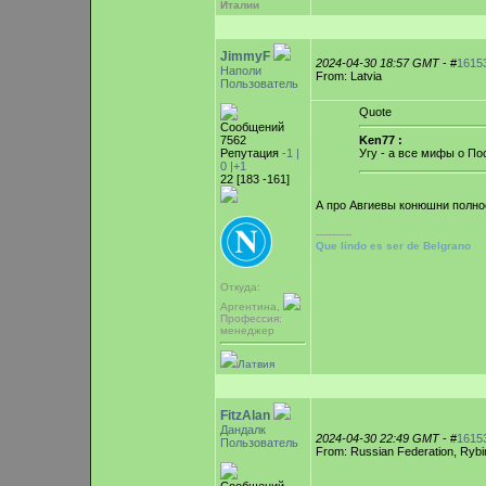
Италии
JimmyF
2024-04-30 18:57 GMT
- #
1615
Наполи
From: Latvia
Пользователь
Quote
Сообщений
7562
Ken77 :
Репутация
-1 |
Угу - а все мифы о П
0
|+1
22 [183 -161]
А про Авгиевы конюшни полно
-----------
Que lindo es ser de Belgrano
Откуда:
Аргентина,
Профессия:
менеджер
Латвия
FitzAlan
Дандалк
2024-04-30 22:49 GMT
- #
1615
Пользователь
From: Russian Federation, Ryb