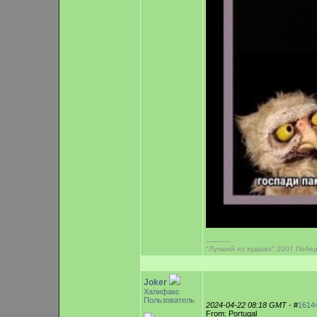
-----------
"Лучший из худших" 2007 Побед
Joker
Халифакс
Пользователь
2024-04-22 08:18 GMT
- #
1614
From: Portugal