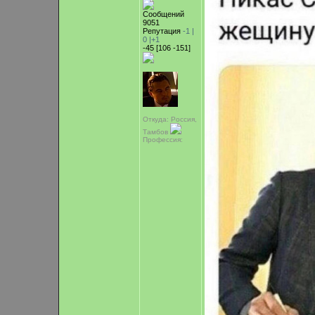
Сообщений
9051
Репутация
-1 |
0
|+1
-45 [106 -151]
Откуда: Россия,
Тамбов
Профессия: