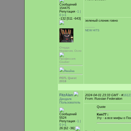
Сообщений
154475
Репутация
-1 |
0
|+1
-132 [511 -643]
зеленый слоник говно
-----------
NEW HITS
Откуда:
Норвегия, Осло
Профессия:
Couber
Ямайка
PEFL Quest
2018
FitzAlan
2024-04-01 23:33 GMT
- #
1612
From: Russian Federation
Дандалк
Пользователь
Quote
Сообщений
Ken77 :
5524
Угу - а все мифы о П
Репутация
-1 |
0
|+1
26 [62 -36]