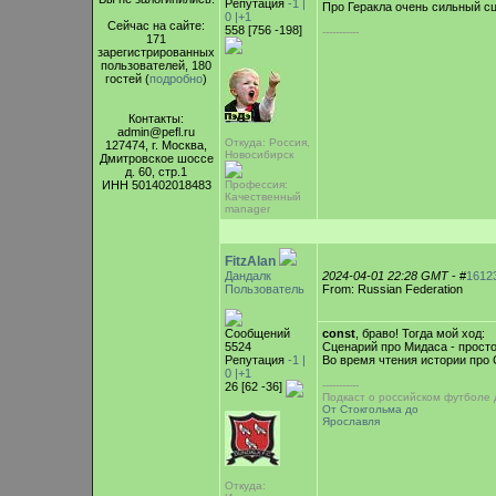
Репутация
-1 |
Про Геракла очень сильный сц
0
|+1
Сейчас на сайте:
558 [756 -198]
-----------
171
зарегистрированных
пользователей, 180
гостей (
подробно
)
Контакты:
admin@pefl.ru
Откуда: Россия,
127474, г. Москва,
Новосибирск
Дмитровское шоссе
д. 60, стр.1
ИНН 501402018483
Профессия:
Качественный
manager
FitzAlan
Дандалк
2024-04-01 22:28 GMT
- #
1612
Пользователь
From: Russian Federation
Сообщений
const
, браво! Тогда мой ход:
5524
Сценарий про Мидаса - просто
Репутация
-1 |
Во время чтения истории про 
0
|+1
-----------
26 [62 -36]
Подкаст о российском футболе
От Стокгольма до
Ярославля
Откуда: