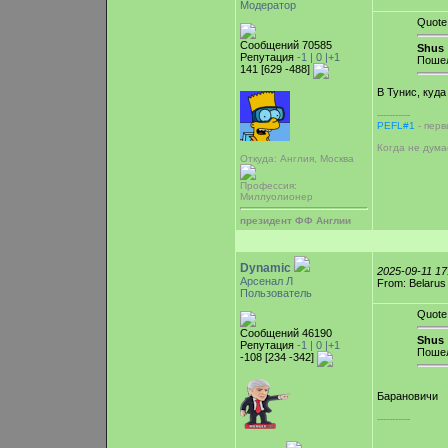
Модератор
Quote
Сообщений 70585
Shus 
Репутация
-1 |
0
|+1
Пошел
141 [629 -488]
В Тунис, куд
-----------
PEFL#1
- перв
Когда не дума
Откуда: Англия, Москва
Профессия:
Миллуолионер
президент ФФ Англии
Dynamic
2025-09-11 1
Арсенал Л
From: Belarus
Пользователь
Quote
Сообщений 46190
Shus 
Репутация
-1 |
0
|+1
Пошел
-108 [234 -342]
Барановичи
-----------