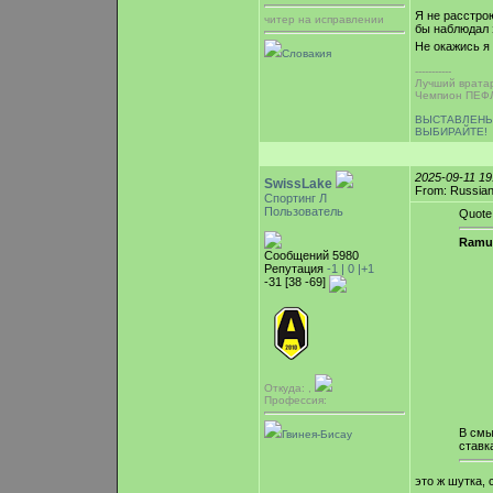
Я не расстрою
читер на исправлении
бы наблюдал 
Не окажись я
Словакия
-----------
Лучший врата
Чемпион ПЕФЛ
ВЫСТАВЛЕНЫ
ВЫБИРАЙТЕ!
2025-09-11 1
SwissLake
From: Russian
Спортинг Л
Пользователь
Quote
Ramu
Сообщений 5980
Репутация
-1 |
0
|+1
-31 [38 -69]
Откуда: ,
Профессия:
В смы
Гвинея-Бисау
ставк
это ж шутка, 