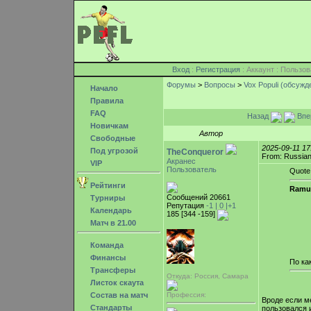
Вход
:
Регистрация
: Аккаунт : Поль
Форумы
>
Вопросы
>
Vox Populi (обсуж
Начало
Правила
FAQ
Назад
Впе
Новичкам
Автор
Свободные
2025-09-11 1
Под угрозой
TheConqueror
From: Russian
Акранес
VIP
Пользователь
Quote
Рейтинги
Ramu
Сообщений 20661
Турниры
Репутация
-1 |
0
|+1
Календарь
185 [344 -159]
Матч в 21.00
Команда
Финансы
По ка
Трансферы
Откуда: Россия, Самара
Листок скаута
Состав на матч
Профессия:
Вроде если ме
Стандарты
пользовался 