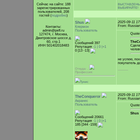
Сейчас на сайте: 188
ВЫСТАВЛЕНЫ
ВЫБИРАЙТЕ!
зарегистрированных
пользователей, 208
гостей (
подробно
)
2025-09-11 1
Shus
From: Russian
Контакты:
Клермон
admin@pefl.ru
Пользователь
Quote
127474, г. Москва,
Дмитровское шоссе д.
60, стр.1
TheCo
Сообщений 397
ИНН 501402018483
Сдела
Репутация
-1 |
0
|+1
челов
0 [13 -13]
не успею, по
покупатель д
Откуда: ,
-----------
Профессия:
Тунис
2025-09-11 1
TheConqueror
From: Russian
Акранес
Пользователь
Quote
Shus 
Сообщений 20661
Репутация
-1 |
0
|+1
185 [344 -159]