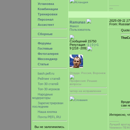
Исландия
Установка
-----------
<=
Комбинации
Тренировки
Персонал
2025-09-11 1
Ramunas
From: Russian
Ассистент
Факел
Пользователь
Quote
Сборные
TheCo
Сообщений 15750
Форумы
Репутация
-1 |
0
|+1
9 [218 -209]
Гостевые
Фотогалерея
Мессенджер
Статьи
Откуда: Россия, Воронеж
bash.pefl.ru
Рейтинг статей
Профессия: Решаю
Топ-30 статей
вопросы
Топ-30 игроков
читер на исправлении
Народные
модераторы
Словакия
Вроде
Зарегистрирован
сам н
последним
Наша кнопка
Интересно, ч
Почта PEFL.RU
-----------
Лучший врата
Вы не залогинились.
Чемпион ПЕФЛ