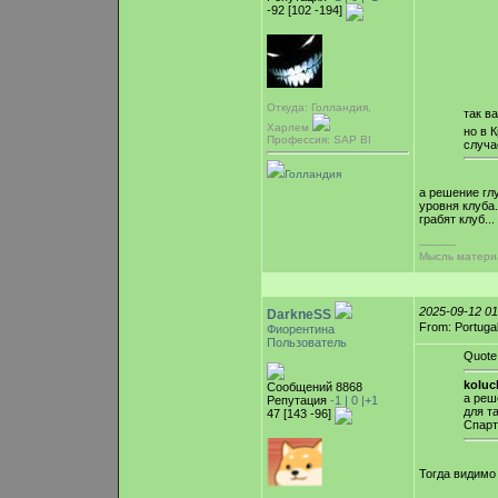
-92 [102 -194]
Откуда: Голландия,
так в
Харлем
но в 
Профессия: SAP BI
случа
Голландия
а решение глу
уровня клуба.
грабят клуб...
-----------
Мысль материа
2025-09-12 0
DarkneSS
From: Portuga
Фиорентина
Пользователь
Quote
koluc
Сообщений 8868
а реш
Репутация
-1 |
0
|+1
для т
47 [143 -96]
Спарты
Тогда видимо