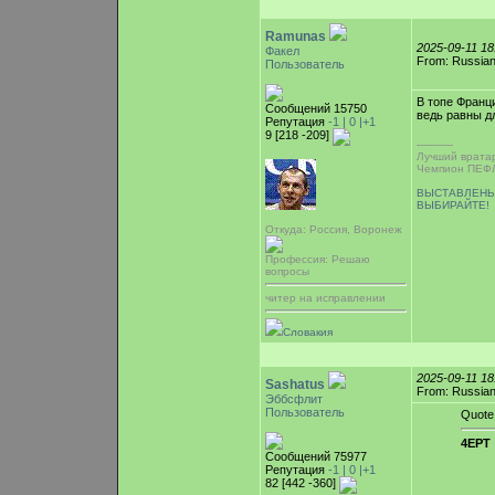
Ramunas
2025-09-11 1
Факел
From: Russian
Пользователь
В топе Франци
Сообщений 15750
ведь равны дл
Репутация
-1 |
0
|+1
9 [218 -209]
-----------
Лучший врата
Чемпион ПЕФЛ
ВЫСТАВЛЕНЫ
ВЫБИРАЙТЕ!
Откуда: Россия, Воронеж
Профессия: Решаю
вопросы
читер на исправлении
Словакия
2025-09-11 1
Sashatus
From: Russian
Эббсфлит
Пользователь
Quote
4EPT 
Сообщений 75977
Репутация
-1 |
0
|+1
82 [442 -360]