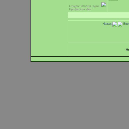
-----------
Откуда: Италия, Турин
Профессия: dev
Назад
Впе
Н