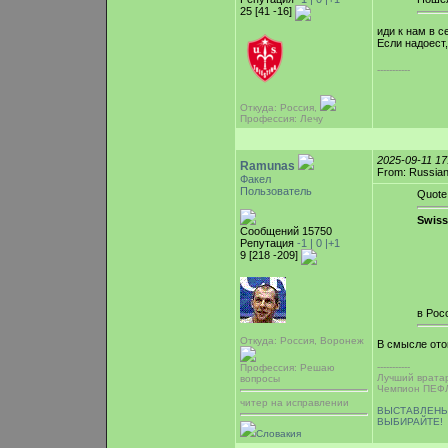
25 [41 -16]
иди к нам в с
Если надоест
-----------
Откуда: Россия,
Профессия: Лечу
2025-09-11 1
Ramunas
From: Russian
Факел
Пользователь
Quote
Swiss
Сообщений 15750
Репутация
-1 |
0
|+1
9 [218 -209]
в Рос
Откуда: Россия, Воронеж
В смысле ото
-----------
Профессия: Решаю
Лучший врата
вопросы
Чемпион ПЕФЛ
читер на исправлении
ВЫСТАВЛЕНЫ
ВЫБИРАЙТЕ!
Словакия