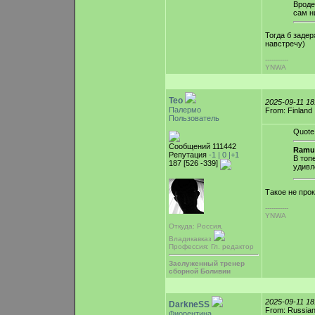
Вроде
сам н
Тогда б заде
навстречу)
-----------
YNWA
Teo
2025-09-11 1
Палермо
From: Finland
Пользователь
Quote
Сообщений 111442
Ramu
Репутация
-1 |
0
|+1
В топ
187 [526 -339]
удивл
Такое не прок
-----------
YNWA
Откуда: Россия,
Владикавказ
Профессия: Гл. редактор
Заслуженный тренер
сборной Боливии
2025-09-11 1
DarkneSS
From: Russian
Фиорентина