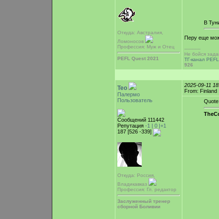
В Тун
Откуда: Австралия,
Перу еще мо
Ломоносов
Профессия: Муж и Отец
-----------
Не бойся зада
PEFL Quest 2021
ТГ-канал PEFL
926
2025-09-11 1
Teo
From: Finland
Палермо
Пользователь
Quote
TheCo
Сообщений 111442
Репутация
-1 |
0
|+1
187 [526 -339]
Откуда: Россия,
Владикавказ
Профессия: Гл. редактор
Заслуженный тренер
сборной Боливии