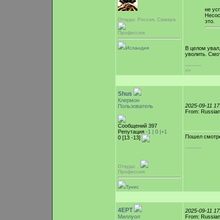
не ус
Несос
Откуда: Россия, Самара
это.
Профессия:
Исландия
В целом увал,
уволить. Смо
-----------
<=
Shus
Клермон
2025-09-11 1
Пользователь
From: Russian
Сообщений 397
Репутация
-1 |
0
|+1
Пошел смотре
0 [13 -13]
-----------
Откуда: ,
Профессия:
Тунис
4EPT
2025-09-11 1
Миллуол
From: Russian