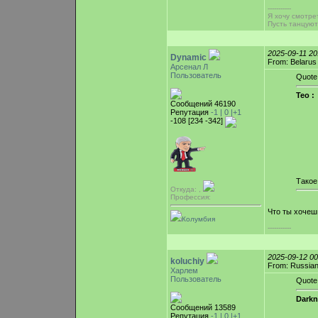
-----------
Я хочу смотре
Пусть танцую
2025-09-11 2
Dynamic
From: Belarus
Арсенал Л
Пользователь
Quote
Teo :
Сообщений 46190
Репутация
-1 |
0
|+1
-108 [234 -342]
Такое
Откуда: ,
Профессия:
Что ты хочеш
Колумбия
-----------
2025-09-12 0
koluchiy
From: Russian
Харлем
Пользователь
Quote
Darkn
Сообщений 13589
Репутация
-1 |
0
|+1