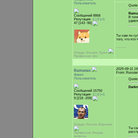
Пользователь
Quote
Ramu
Сообщений 8868
В топ
Репутация
-1 |
0
|+1
удивл
47 [143 -96]
Ты сам по су
того, что кто
-----------
Откуда: Италия, Турин
Профессия: dev
2025-09-11 1
Ramunas
From: Russian
Факел
Пользователь
Quote
Darkn
Сообщений 15750
Репутация
-1 |
0
|+1
9 [218 -209]
Откуда: Россия, Воронеж
Ты са
расст
Профессия: Решаю
вопросы