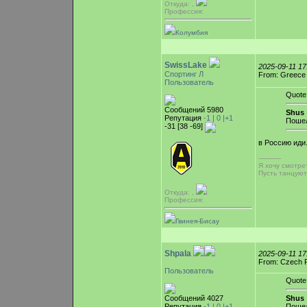
Откуда: ,
Профессия:
Колумбия
SwissLake
2025-09-11 1
Спортинг Л
From: Greece
Пользователь
Quote
Сообщений 5980
Shus 
Репутация
-1 |
0
|+1
Пошел
-31 [38 -69]
в Россию иди
-----------
Я хочу смотре
Пусть танцую
Откуда: ,
Профессия:
Гвинея-Бисау
Shpala
2025-09-11 1
From: Czech R
Пользователь
Quote
Сообщений 4027
Shus 
Репутация
-1 |
0
|+1
Пошел