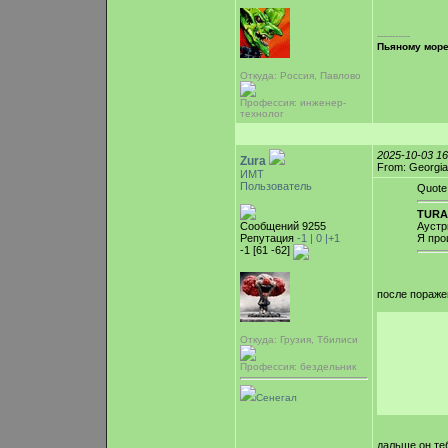
-----------
Пьяному море 
Откуда: Россия, Павлово
Профессия: инженер-
технолог
2025-10-03 1
Zura
From: Georgia
ИМТ
Пользователь
Quote
TURA
Сообщений 9255
Аустр
Репутация
-1 |
0
|+1
Я про
-1 [61 -62]
после поражен
Откуда: Грузия, Тбилиси
Профессия: бездельник
Сенегал
дальше он теб