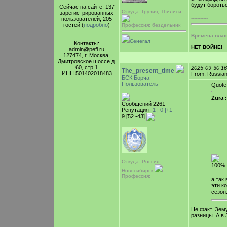
будут бороть
Сейчас на сайте: 137
Откуда: Грузия, Тбилиси
зарегистрированных
-----------
пользователей, 205
гостей (
подробно
)
Профессия: бездельник
Времена власт
Сенегал
Контакты:
НЕТ ВОЙНЕ!
admin@pefl.ru
127474, г. Москва,
Дмитровское шоссе д.
60, стр.1
2025-09-30 1
The_present_time
ИНН 501402018483
From: Russian 
БСК Борча
Пользователь
Quote
Zura :
Сообщений 2261
Репутация
-1 |
0
|+1
9 [52 -43]
Откуда: Россия,
100% 
Новосибирск
Профессия:
а так
эти к
сезон
Не факт. Зему
разницы. А в 
-----------