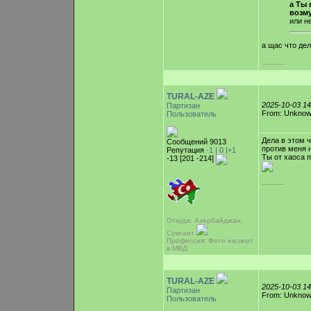
а Ты 
возм
или не
а щас что де
-----------
TURAL-AZE
2025-10-03 1
Партизан
From: Unkno
Пользователь
Дела в этом 
Сообщений 9013
против меня 
Репутация
-1 |
0
|+1
Ты от хаоса 
-13 [201 -214]
-----------
Откуда: Азербайджан,
Сумгаит
Профессия: Фото експерт
в МВД
TURAL-AZE
2025-10-03 1
Партизан
From: Unkno
Пользователь