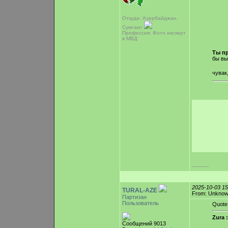
Откуда: Азербайджан,
Сумгаит
Профессия: Фото експерт
в МВД
Ты п
бы вы
чувак
-----------
2025-10-03 1
TURAL-AZE
From: Unkno
Партизан
Пользователь
Quote
Zura :
Сообщений 9013