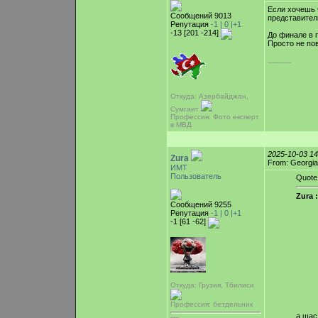
Если хочешь 
Сообщений 9013
представител
Репутация
-1 |
0
|+1
-13 [201 -214]
До финале в п
Просто не по
-----------
Откуда: Азербайджан,
Сумгаит
Профессия: Фото експерт
в МВД
2025-10-03 1
Zura
From: Georgia
ИМТ
Пользователь
Quote
Zura :
Сообщений 9255
Репутация
-1 |
0
|+1
-1 [61 -62]
Откуда: Грузия, Тбилиси
Профессия: бездельник
а щас