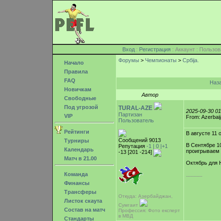
Вход
:
Регистрация
: Аккаунт : Поль
Форумы
>
Чемпионаты
>
Cрбija.
Начало
Правила
FAQ
Наз
Новичкам
Автор
Свободные
Под угрозой
TURAL-AZE
2025-09-30 0
Партизан
VIP
From: Azerbai
Пользователь
Рейтинги
В августе 11
Сообщений 9013
Турниры
В Сентябре 1
Репутация
-1 |
0
|+1
Календарь
проигрываем
-13 [201 -214]
Матч в 21.00
Октябрь для 
Команда
-----------
Финансы
Трансферы
Откуда: Азербайджан,
Листок скаута
Сумгаит
Состав на матч
Профессия: Фото експерт
в МВД
Стандарты