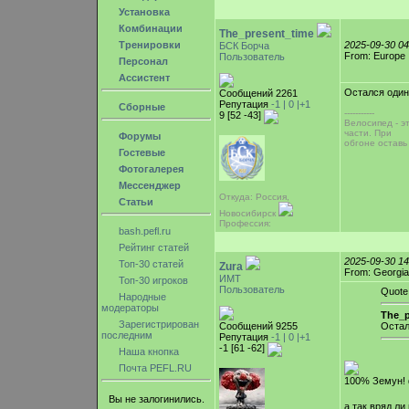
Установка
Комбинации
The_present_time
Тренировки
2025-09-30 0
БСК Борча
From: Europe
Пользователь
Персонал
Ассистент
Остался один
Сообщений 2261
Репутация
-1 |
0
|+1
Сборные
-----------
9 [52 -43]
Велосипед - э
части. При
Форумы
обгоне оставь
Гостевые
Фотогалерея
Мессенджер
Откуда: Россия,
Статьи
Новосибирск
Профессия:
bash.pefl.ru
Рейтинг статей
2025-09-30 1
Топ-30 статей
Zura
From: Georgia
ИМТ
Топ-30 игроков
Пользователь
Quote
Народные
модераторы
The_p
Зарегистрирован
Сообщений 9255
Остал
последним
Репутация
-1 |
0
|+1
-1 [61 -62]
Наша кнопка
Почта PEFL.RU
100% Земун! 
Вы не залогинились.
а так вряд л