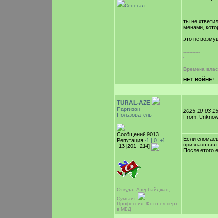
Сенегал
ты не ответи
менами, кото
это не возму
-----------
Времена власт
НЕТ ВОЙНЕ!
TURAL-AZE
Партизан
2025-10-03 1
Пользователь
From: Unkno
Сообщений 9013
Если сломаещ
Репутация
-1 |
0
|+1
признаешься 
-13 [201 -214]
После етого 
-----------
Откуда: Азербайджан,
Сумгаит
Профессия: Фото експерт
в МВД