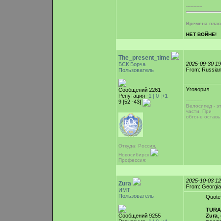
-----------
Времена власт
НЕТ ВОЙНЕ!
The_present_time
2025-09-30 1
БСК Борча
From: Russian 
Пользователь
Уговорил
Сообщений 2261
Репутация
-1 |
0
|+1
-----------
9 [52 -43]
Велосипед - э
части. При
обгоне оставь
Откуда: Россия,
Новосибирск
Профессия:
2025-10-03 1
Zura
From: Georgia
ИМТ
Пользователь
Quote
TURA
Сообщений 9255
Zura
,