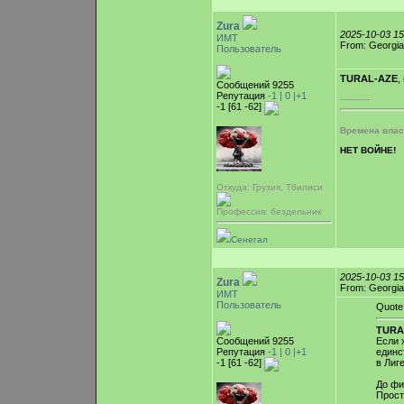
Zura
2025-10-03 1
ИМТ
From: Georgia
Пользователь
TURAL-AZE
,
Сообщений 9255
Репутация
-1 |
0
|+1
-----------
-1 [61 -62]
Времена власт
НЕТ ВОЙНЕ!
Откуда: Грузия, Тбилиси
Профессия: бездельник
Сенегал
2025-10-03 1
Zura
From: Georgia
ИМТ
Пользователь
Quote
TURA
Сообщений 9255
Если 
Репутация
-1 |
0
|+1
единс
-1 [61 -62]
в Лиг
До фи
Прост