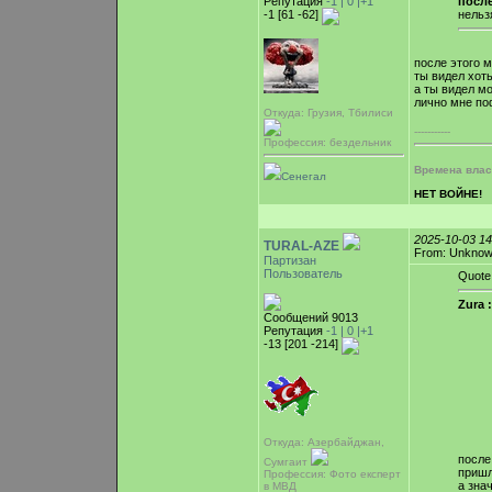
Репутация
-1 |
0
|+1
после
-1 [61 -62]
нельз
после этого м
ты видел хот
а ты видел м
лично мне по
Откуда: Грузия, Тбилиси
-----------
Профессия: бездельник
Времена власт
Сенегал
НЕТ ВОЙНЕ!
2025-10-03 1
TURAL-AZE
From: Unkno
Партизан
Пользователь
Quote
Zura :
Сообщений 9013
Репутация
-1 |
0
|+1
-13 [201 -214]
Откуда: Азербайджан,
после
Сумгаит
пришл
Профессия: Фото експерт
а зна
в МВД