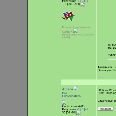
Репутация
-1 |
0
|+1
-13 [201 -214]
Откуда: Азербайджан,
Сумгаит
Профессия: Фото експерт
в МВД
ты пр
бы в
чувак
Такими как Т
Опять уже Те
-----------
Arcane
2025-10-03 1
Рад
From: Russian
Пользователь
Стартовый с
Сообщений 4706
Репутация
-1 |
0
|+1
36 [56 -20]