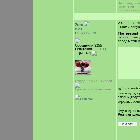
Велосипед - э
части. При
обгоне оставь
2025-09-30 1
Zura
From: Georgia
ИМТ
Пользователь
The_present
ахренеть как
перед матчем
Сообщений 9255
Репутация
-1 |
0
|+1
-1 [61 -62]
Откуда: Грузия, Тбилиси
дубль с глубо
Профессия: бездельник
ему надо удер
слабых(подст
Сенегал
игроками осн
ему надо попа
Рейтинг шко