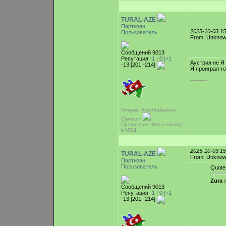
TURAL-AZE
Партизан
2025-10-03 1
Пользователь
From: Unkno
Сообщений 9013
Репутация
-1 |
0
|+1
Аустрия не Я
-13 [201 -214]
Я проиграл т
-----------
Откуда: Азербайджан,
Сумгаит
Профессия: Фото експерт
в МВД
2025-10-03 1
TURAL-AZE
From: Unkno
Партизан
Пользователь
Quote
Zura :
Сообщений 9013
Репутация
-1 |
0
|+1
-13 [201 -214]