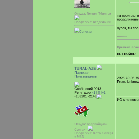
Откуда: Грузия, Тбилиси
ты проиграл н
продолжаешь 
Профессия: бездельник
чувак, ты пр
Сенегал
-----------
Времена власт
НЕТ ВОЙНЕ!
TURAL-AZE
Партизан
Пользователь
2025-10-03 1
From: Unkno
Сообщений 9013
Репутация
-1 |
0
|+1
-13 [201 -214]
ИО мне помог
-----------
Откуда: Азербайджан,
Сумгаит
Профессия: Фото експерт
в МВД