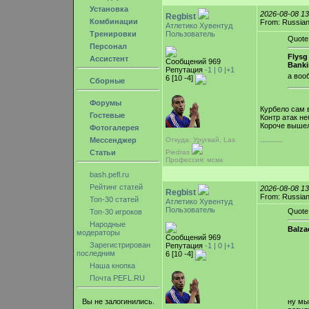
Установка
2026-08-08 1
Regbist
Комбинации
From: Russian
Атлетико Хувентуд
Тренировки
Пользователь
Quote
Персонал
Flysg 
Ассистент
Сообщений 969
Banki
Репутация
-1 |
0
|+1
а воо
6 [10 -4]
Сборные
Форумы
Курбело сам 
Гостевые
Контр атак неб
Короче вышел
Фотогалерея
Мессенджер
Откуда: Уругвай, Las
-----------
Статьи
Piedras
Профессия: мсмк
bash.pefl.ru
Рейтинг статей
2026-08-08 1
Regbist
From: Russian
Топ-30 статей
Атлетико Хувентуд
Пользователь
Quote
Топ-30 игроков
Народные
Balza
модераторы
Сообщений 969
Зарегистрирован
Репутация
-1 |
0
|+1
последним
6 [10 -4]
Наша кнопка
Почта PEFL.RU
ну мы
Вы не залогинились.