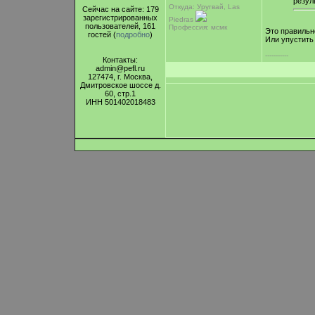
резул
Откуда: Уругвай, Las
Сейчас на сайте: 179
зарегистрированных
Piedras
пользователей, 161
Профессия: мсмк
Это правильн
гостей (
подробно
)
Или упустить
-----------
Контакты:
admin@pefl.ru
127474, г. Москва,
Дмитровское шоссе д.
60, стр.1
ИНН 501402018483