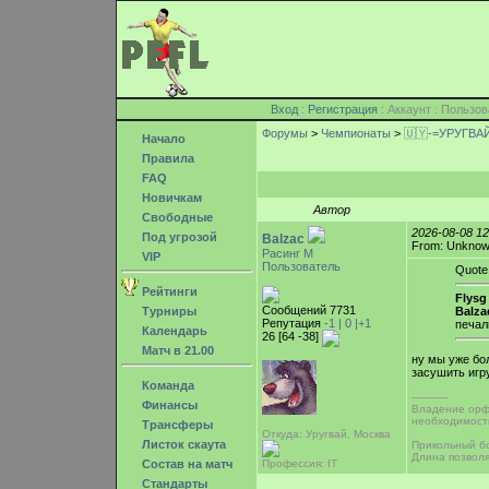
Вход
:
Регистрация
: Аккаунт : Поль
Форумы
>
Чемпионаты
>
🇺🇾-=УРУГВАЙ
Начало
Правила
FAQ
Новичкам
Автор
Свободные
2026-08-08 1
Под угрозой
Balzac
From: Unkno
Расинг М
VIP
Пользователь
Quote
Рейтинги
Flysg 
Сообщений 7731
Турниры
Balza
Репутация
-1 |
0
|+1
печал
Календарь
26 [64 -38]
Матч в 21.00
ну мы уже бо
засушить игр
Команда
-----------
Финансы
Владение орфо
необходимост
Трансферы
Откуда: Уругвай, Москва
Листок скаута
Прикольный бо
Длина позволя
Состав на матч
Профессия: IT
Стандарты