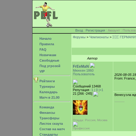
Вход
:
Регистрация
: Аккаунт : Поль
Форумы
>
Чемпионаты
>
🇩🇪 ГЕРМАН
Начало
Правила
FAQ
Новичкам
Автор
Свободные
Под угрозой
FrEeMaN
Мюнхен 1860
VIP
Пользователь
2026-08-05 1
From: France, 
Рейтинги
Сообщений 13468
Турниры
Репутация
-1 |
0
|+1
Календарь
21 [266 -245]
Венесуэла жд
Матч в 21.00
-----------
Команда
Финансы
Трансферы
Откуда: Россия, Москва
Листок скаута
Профессия:
Состав на матч
Стандарты