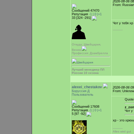
2026-08-06 0
From: Russian
Сообщений 47470
Репутация
-1 |
0
|+1
33 [324 -291]
Чот у тебя хр
-----------
Откуда: Швейцария,
Венев
Профессия: Дзамбрелла
Швейцария
Лучший менеджер ПЛ
России 10 сезона
alexei_chestakov
2026-08-06 0
Боруссия Д
From: Unkno
Пользователь
Quote
Сообщений 17608
z_zor
Репутация
-1 |
0
|+1
Чот у
5 [97 -92]
хр - это хрюх
-----------
Alles wird gut