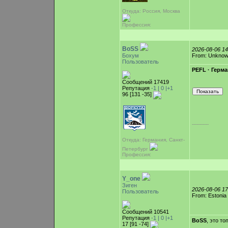
Откуда: Россия, Москва
Профессия:
BoSS
2026-08-06 1
Бохум
From: Unkno
Пользователь
PEFL · Герман
Сообщений 17419
Репутация
-1 |
0
|+1
96 [131 -35]
-----------
Откуда: Германия, Санкт-
Петербург
Профессия:
Y_one
Зиген
2026-08-06 1
Пользователь
From: Estonia
Сообщений 10541
Репутация
-1 |
0
|+1
BoSS
, это то
17 [91 -74]