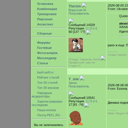
Установка
2026-08-05 2
Therion
Комбинации
From: Ukraine
Боруссия М
Пользователь
Тренировки
Quote
Персонал
alexe
Ассистент
Сообщений 14329
ХАХА
Репутация
-1 |
0
|+1
Идите
60 [137 -77]
Сборные
Форумы
рано ж еще. 
Гостевые
-----------
Фотогалерея
Слава Україні
Мессенджер
Откуда: Украина, Киев
Профессия: уже не
Статьи
студент)
bash.pefl.ru
Рейтинг статей
Y_one
Топ-30 статей
Зиген
2026-08-06 0
Пользователь
Топ-30 игроков
From: Estonia
Народные
модераторы
Сообщений 10541
Репутация
-1 |
0
|+1
Зарегистрирован
Динама подн
17 [91 -74]
последним
Наша кнопка
-----------
Make Siegen G
Почта PEFL.RU
Вы не залогинились.