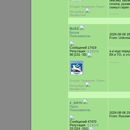
лексику забл
сезона, рукам
Откуда: Германия, Санкт-
скинул скрин 
Петербург
-----------
Профессия:
BoSS
Бохум
2026-08-06 1
Пользователь
From: Unkno
Сообщений 17419
Репутация
-1 |
0
|+1
а и еще пере
96 [131 -35]
ЕК и ТО, и э
-----------
Откуда: Германия, Санкт-
Петербург
Профессия:
z_zorro
Герта
Пользователь
2026-08-06 1
From: Russian
Сообщений 47470
Репутация
-1 |
0
|+1
33 [324 -291]