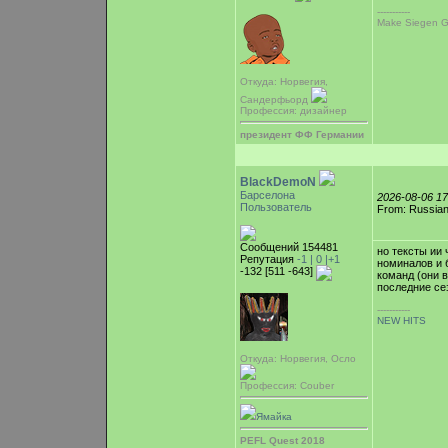
-----------
Make Siegen G
Откуда: Норвегия,
Сандерфьорд
Профессия: дизайнер
президент ФФ Германии
BlackDemoN
Барселона
2026-08-06 1
Пользователь
From: Russian
Сообщений 154481
но тексты ии
Репутация
-1 |
0
|+1
номиналов и 
-132 [511 -643]
команд (они в
последние се
-----------
NEW HITS
Откуда: Норвегия, Осло
Профессия: Couber
Ямайка
PEFL Quest 2018