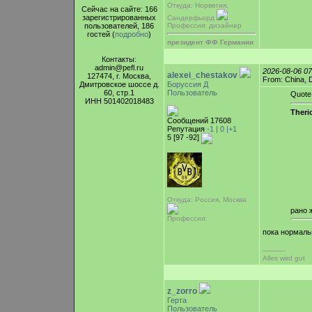
Откуда: Норвегия,
Сейчас на сайте: 166
зарегистрированных
Сандерфьорд
пользователей, 186
Профессия: дизайнер
гостей (
подробно
)
президент ФФ Германии
Контакты:
admin@pefl.ru
2026-08-06 0
alexei_chestakov
127474, г. Москва,
From: China,
Дмитровское шоссе д.
Боруссия Д
60, стр.1
Пользователь
Quote
ИНН 501402018483
Theri
Сообщений 17608
Репутация
-1 |
0
|+1
5 [97 -92]
Откуда: Россия, Москва
рано 
Профессия:
пока нормаль
-----------
Alles wird gut
z_zorro
Герта
Пользователь