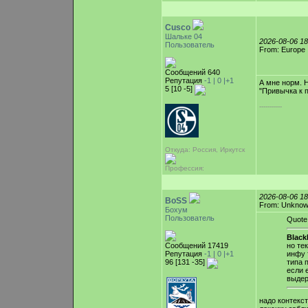
Cusco
Шальке 04
2026-08-06 1
Пользователь
From: Europe
Сообщений 640
Репутация
-1 |
0
|+1
А мне норм. 
5 [10 -5]
"Привычка к 
-----------
Откуда: Россия, Иркутск
Профессия:
2026-08-06 1
BoSS
From: Unkno
Бохум
Пользователь
Quote
Blac
Сообщений 17419
но те
Репутация
-1 |
0
|+1
инфу 
96 [131 -35]
типа 
если 
выдер
надо контекс