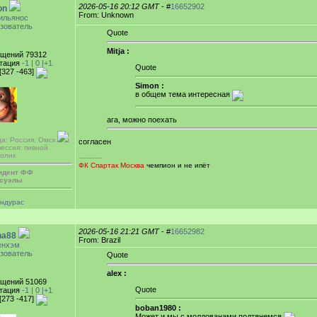
2026-05-16 20:12 GMT
- #
16652902
on
From: Unknown
ильянос
зователь
Quote
Mitja :
щений 79312
тация
-1 |
0
|+1
Quote
[327 -463]
Simon :
в общем тема интересная
ага, можно поехать
да: Россия, Омск
согласен
ессия: пивной
голик
-----------
ФК Спартак Москва
чемпион и не ипёт
идент ФФ
суэлы
ондурас
2026-05-16 21:21 GMT
- #
16652982
ha88
From: Brazil
енхэм
зователь
Quote
alex :
щений 51069
Quote
тация
-1 |
0
|+1
[273 -417]
boban1980 :
Может и мы с молдованами подтянемся