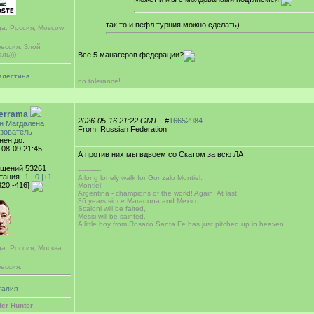
так то и пефл турция можно сделать)
да: Россия, Moscow
ессия: Злой
ль)))
Все 5 манагеров федерации?
-----------
алестина
no tolerance!
derrama
2026-05-16 21:22 GMT
- #
16652984
н Магдалена
From: Russian Federation
зователь
нен до:
-08-09 21:45
А против них мы вдвоем со Скатом за всю ЛА
щений 53261
-----------
тация
-1 |
0
|+1
A long lonely walk for Gonzalo Montiel.
320 -416]
Montiel!
Argentina - champions of the world! Again! At last!
36 years since Maradona and Mexico
Scaloni will be faited,
Messi will be sainted.
A little boy from Rosario Santa Fe has just pitched up in heaven.
а: Россия, Москва
ессия:
талия
ter Hunter