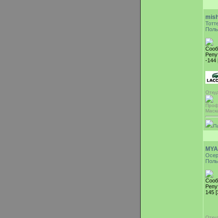
mis
Тотт
Поль
Сооб
Репу
-144 
Отку
Проф
Маска
П
MYA
Осе
Поль
Сооб
Репу
145 
Отку