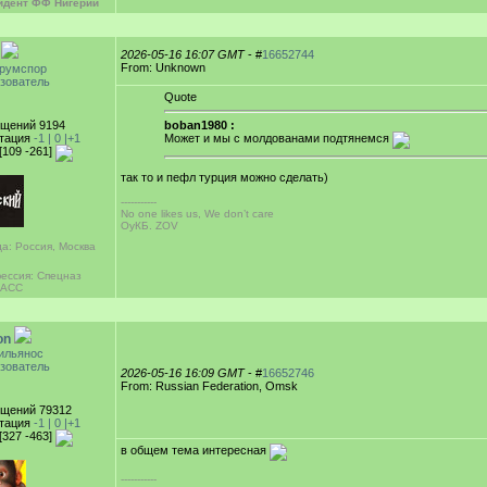
идент ФФ Нигерии
2026-05-16 16:07 GMT
- #
16652744
From: Unknown
румспор
зователь
Quote
щений 9194
boban1980 :
тация
-1 |
0
|+1
Может и мы с молдованами подтянемся
[109 -261]
так то и пефл турция можно сделать)
-----------
No one likes us, We don’t care
ОуКБ. ZOV
а: Россия, Москва
ессия: Спецназ
НАСС
on
ильянос
зователь
2026-05-16 16:09 GMT
- #
16652746
From: Russian Federation, Omsk
щений 79312
тация
-1 |
0
|+1
[327 -463]
в общем тема интересная
-----------