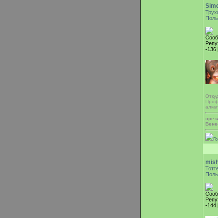
Sim
Трух
Поль
Сооб
Репу
-136 
Отку
Проф
алка
през
Вене
Г
mis
Тотт
Поль
Сооб
Репу
-144 