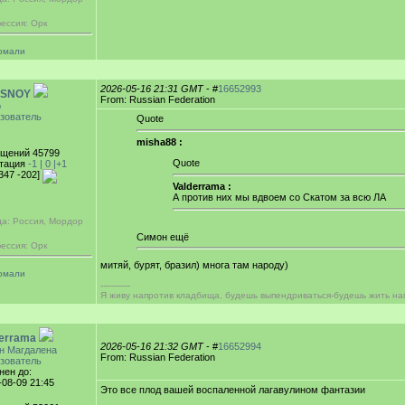
ессия: Орк
омали
2026-05-16 21:31 GMT
- #
16652993
SNOY
From: Russian Federation
р
зователь
Quote
misha88 :
щений 45799
Quote
тация
-1 |
0
|+1
[347 -202]
Valderrama :
А против них мы вдвоем со Скатом за всю ЛА
да: Россия, Мордор
Симон ещё
ессия: Орк
митяй, бурят, бразил) многа там народу)
омали
-----------
Я живу напротив кладбища, будешь выпендриваться-будешь жить на
derrama
2026-05-16 21:32 GMT
- #
16652994
н Магдалена
From: Russian Federation
зователь
нен до:
-08-09 21:45
Это все плод вашей воспаленной лагавулином фантазии