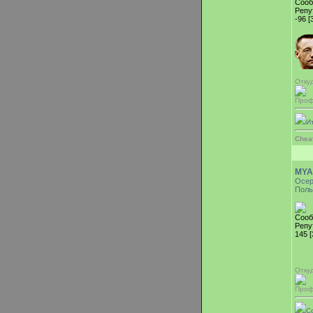
Сооб
Репу
-96 [
Откуд
Проф
И
Chea
MYA
Осе
Поль
Сооб
Репу
145 
Отку
Проф
С