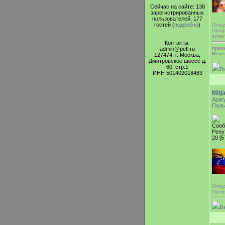
Сейчас на сайте: 138
зарегистрированных
пользователей, 177
гостей (
подробно
)
Отку
Проф
алка
Контакты:
през
admin@pefl.ru
Вене
127474, г. Москва,
Дмитровское шоссе д.
60, стр.1
Г
ИНН 501402018483
Mitj
Араг
Поль
Сооб
Репу
20 [5
Отку
Проф
В