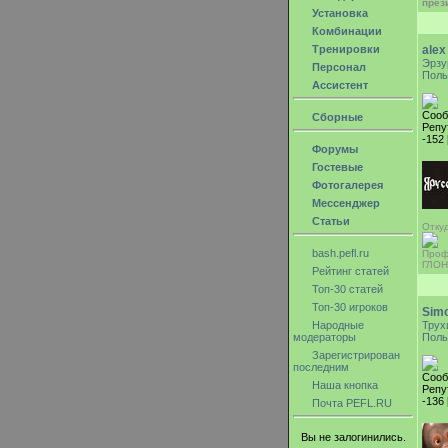
през
Установка
Комбинации
Тренировки
alex
Эрзу
Персонал
Поль
Ассистент
Сооб
Сборные
Репу
-152 
Форумы
Гостевые
Фотогалерея
Мессенджер
Статьи
Откуд
bash.pefl.ru
Проф
ГЛО
Рейтинг статей
Топ-30 статей
Топ-30 игроков
Sim
Народные
Трух
модераторы
Поль
Зарегистрирован
последним
Сооб
Наша кнопка
Репу
-136 
Почта PEFL.RU
Вы не залогинились.