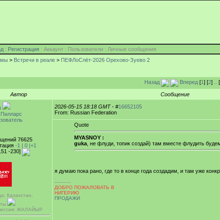
од
:
Регистрация
: Аккаунт : Пользователи : Личные сообщения
умы
>
Встречи в реале
>
ПЕФЛоСлёт-2026 Орехово-Зуево 2
Назад
Вперед
[
1
] [
2
]
..
[
Автор
Сообщение
2026-05-15 18:18 GMT
- #
16652105
a
From: Russian Federation
 Пилларс
зователь
Quote
MYASNOY :
щений 76625
guka
, не флуди, топик создай) там вместе флудить буде
тация
-1 |
0
|+1
151 -230]
я думаю пока рано, где то в конце года создадим, и там уже конк
-----------
ДОБРО ПОЖАЛОВАТЬ В
НИГЕРИЮ
а: Казахстан,
ПРОДАЖИ
аты
ессия: ЖАЛАЙЫР