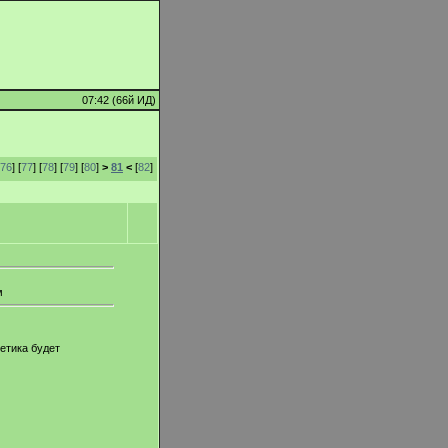
07:42 (66й ИД)
76
] [
77
] [
78
] [
79
] [
80
]
>
81
<
[
82
]
м
ретика будет