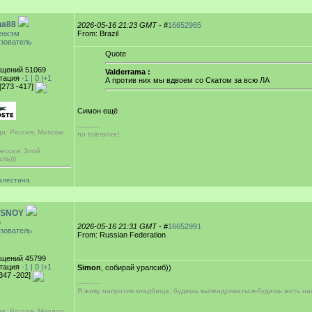
ha88
2026-05-16 21:23 GMT
- #
16652985
енхэм
From: Brazil
зователь
Quote
щений 51069
Valderrama :
тация
-1 |
0
|+1
А против них мы вдвоем со Скатом за всю ЛА
[273 -417]
Симон ещё
-----------
да: Россия, Moscow
no tolerance!
ессия: Злой
ль)))
алестина
SNOY
р
2026-05-16 21:31 GMT
- #
16652991
зователь
From: Russian Federation
щений 45799
тация
-1 |
0
|+1
Simon
, собирай уралсиб))
[347 -202]
-----------
Я живу напротив кладбища, будешь выпендриваться-будешь жить на
да: Россия, Мордор