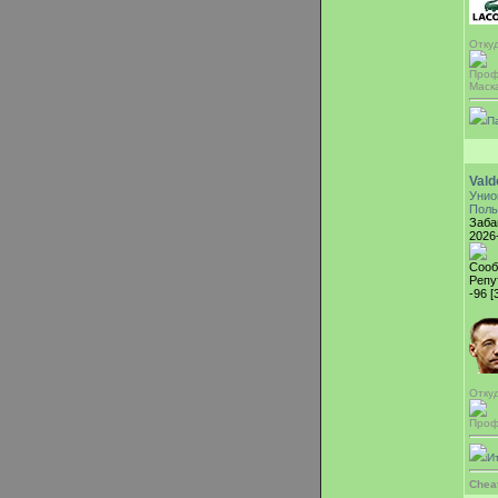
Отку
Проф
Маска
П
Val
Унио
Поль
Заба
2026
Сооб
Репу
-96 [
Откуд
Проф
И
Chea