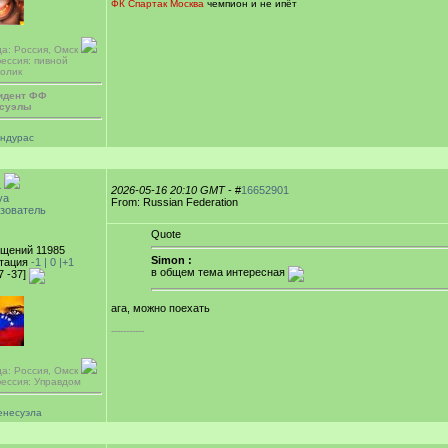
ФК Спартак Москва
чемпион и не ипёт
да: Россия, Омск
ессия: пивной
голик
идент ФФ
суэлы
ондурас
a
2026-05-16 20:10 GMT
- #
16652901
уа
From: Russian Federation
зователь
Quote
щений 11985
Simon :
тация
-1 |
0
|+1
в общем тема интересная
7 -37]
ага, можно поехать
-----------
да: Россия, Омск
ессия: Управдом
енесуэла