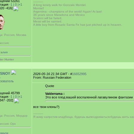
щений 53261
-----------
тация
-1 |
0
|+1
A long lonely walk for Gonzalo Montiel.
320 -416]
Montiel!
Argentina - champions of the world! Again! At last!
36 years since Maradona and Mexico
Scaloni will be faited,
Messi will be sainted.
A little boy from Rosario Santa Fe has just pitched up in heaven.
а: Россия, Москва
ессия:
талия
ter Hunter
SNOY
2026-05-16 21:34 GMT
- #
16652995
р
From: Russian Federation
зователь
Quote
щений 45799
Valderrama :
тация
-1 |
0
|+1
Это все плод вашей воспаленной лагавулином фантазии
[347 -202]
все твои клоны?)
-----------
да: Россия, Мордор
Я живу напротив кладбища, будешь выпендриваться-будешь жить на
ессия: Орк
омали