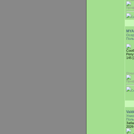
Проф
С
MYA
Осе
Поль
Сооб
Репу
145 
Отку
Проф
С
Val
Унио
Поль
Заба
2026