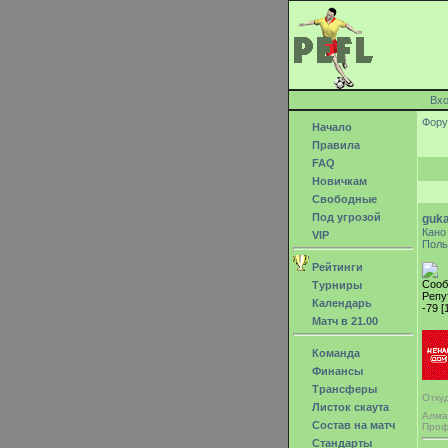
Вх
Фор
Начало
Правила
FAQ
Новичкам
Свободные
Под угрозой
guk
Кано
VIP
Поль
Рейтинги
Сооб
Турниры
Репу
Календарь
-79 [
Матч в 21.00
Команда
Финансы
Трансферы
Откуд
Листок скаута
Алм
Состав на матч
Проф
Стандарты