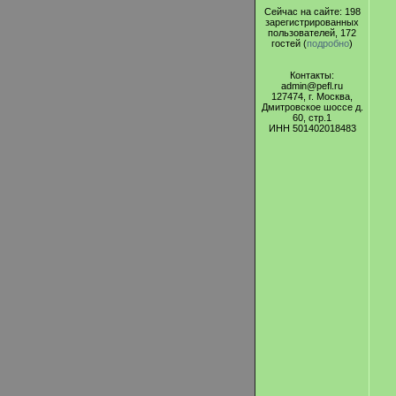
Сейчас на сайте: 198
зарегистрированных
пользователей, 172
гостей (
подробно
)
Контакты:
admin@pefl.ru
127474, г. Москва,
Дмитровское шоссе д.
60, стр.1
ИНН 501402018483