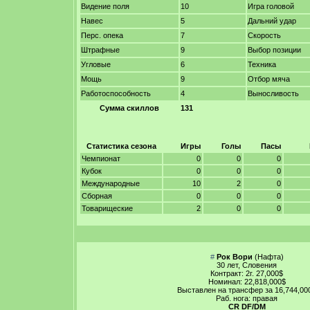
Видение поля
10
Игра головой
Навес
5
Дальний удар
Перс. опека
7
Скорость
Штрафные
9
Выбор позиции
Угловые
6
Техника
Мощь
9
Отбор мяча
Работоспособность
4
Выносливость
Сумма скиллов
131
Статистика сезона
Игры
Голы
Пасы
Чемпионат
0
0
0
Кубок
0
0
0
Международные
10
2
0
Сборная
0
0
0
Товарищеские
2
0
0
#
Рок Вори
(Нафта)
30 лет, Словения
Контракт: 2г. 27,000$
Номинал: 22,818,000$
Выставлен на трансфер за 16,744,00
Раб. нога: правая
CR DF/DM