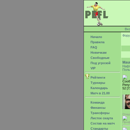
Вх
Фор
Начало
Правила
FAQ
Новичкам
Свободные
Mau
Под угрозой
Наф
VIP
Поль
Рейтинги
Сооб
Турниры
Репу
Календарь
52 [7
Матч в 21.00
Команда
Финансы
Трансферы
Отку
Листок скаута
Проф
Состав на матч
Стандарты