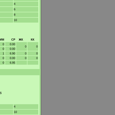
4
6
8
10
ИМ
СР
ЖК
КК
0
0.00
0
0
0
0.00
1
6.90
0
0
0
0.00
0
0
0
6.95
0$
4
10