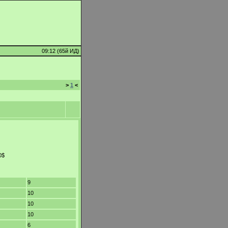
09:12 (65й ИД)
>
1
<
0$
9
10
10
10
6