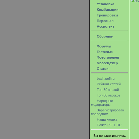
С
Установка
Комбинации
Тренировки
Персонал
Ассистент
Сборные
Форумы
Гостевые
Фотогалерея
Мессенджер
Статьи
bash.pefl.ru
Рейтинг статей
Топ-30 статей
Топ-30 игроков
Народные
модераторы
Зарегистрирован
последним
Наша кнопка
Почта PEFL.RU
Вы не залогинились.