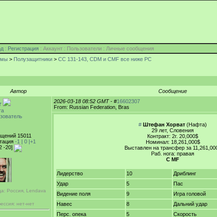
од
:
Регистрация
: Аккаунт : Пользователи : Личные сообщения
умы
>
Полузащитники
>
СС 131-143, CDM и CMF все ниже РС
Автор
Сообщение
2026-03-18 08:52 GMT
- #
16602307
r
From: Russian Federation, Bras
та
зователь
#
Штефан Хорват
(Нафта)
29 лет, Словения
щений 15011
Контракт: 2г. 20,000$
тация
-1 |
0
|+1
Номинал: 18,261,000$
2 -20]
Выставлен на трансфер за 11,261,00
Раб. нога: правая
C MF
Лидерство
10
Дриблинг
Удар
5
Пас
да: Россия, Lendava
Видение поля
9
Игра головой
ессия: нет-нет
Навес
8
Дальний удар
Перс. опека
5
Скорость