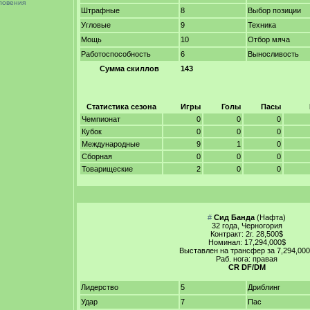
ловения
Штрафные
8
Выбор позиции
Угловые
9
Техника
Мощь
10
Отбор мяча
Работоспособность
6
Выносливость
Сумма скиллов
143
Статистика сезона
Игры
Голы
Пасы
Чемпионат
0
0
0
Кубок
0
0
0
Международные
9
1
0
Сборная
0
0
0
Товарищеские
2
0
0
#
Сид Банда
(Нафта)
32 года, Черногория
Контракт: 2г. 28,500$
Номинал: 17,294,000$
Выставлен на трансфер за 7,294,00
Раб. нога: правая
CR DF/DM
Лидерство
5
Дриблинг
Удар
7
Пас