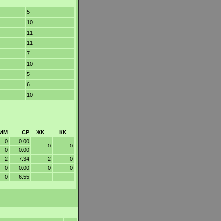
5
10
11
11
7
10
5
6
10
ИМ
СР
ЖК
КК
0
0.00
0
0
0
0.00
2
7.34
2
0
0
0.00
0
0
0
6.55