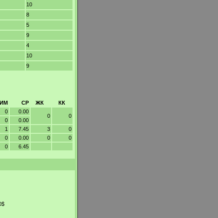
10
8
5
9
4
10
9
ИМ
СР
ЖК
КК
0
0.00
0
0
0
0.00
1
7.45
3
0
0
0.00
0
0
0
6.45
0$