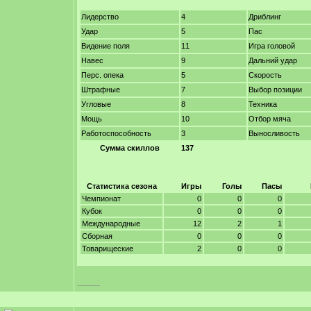
Лидерство
4
Дриблинг
Удар
5
Пас
Видение поля
11
Игра головой
Навес
9
Дальний удар
Перс. опека
5
Скорость
Штрафные
7
Выбор позиции
Угловые
8
Техника
Мощь
10
Отбор мяча
Работоспособность
3
Выносливость
Сумма скиллов
137
Статистика сезона
Игры
Голы
Пасы
Чемпионат
0
0
0
Кубок
0
0
0
Международные
12
2
1
Сборная
0
0
0
Товарищеские
2
0
0
-----------