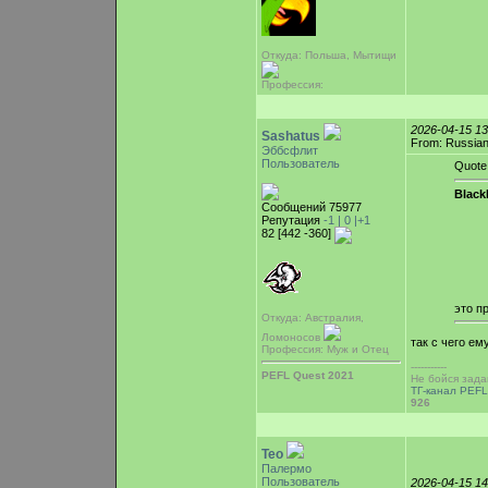
Откуда: Польша, Мытищи
Профессия:
2026-04-15 1
Sashatus
From: Russian
Эббсфлит
Пользователь
Quote
Blac
Сообщений 75977
Репутация
-1 |
0
|+1
82 [442 -360]
это п
Откуда: Австралия,
Ломоносов
так с чего ем
Профессия: Муж и Отец
-----------
PEFL Quest 2021
Не бойся зада
ТГ-канал PEFL
926
Teo
Палермо
Пользователь
2026-04-15 1