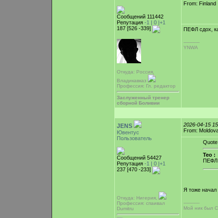
From: Finland
Сообщений 111442
Репутация
-1 |
0
|+1
187 [526 -339]
ПЕФЛ сдох, к
-----------
YNWA
Откуда: Россия,
Владикавказ
Профессия: Гл. редактор
Заслуженный тренер
сборной Боливии
2026-04-15 1
JENS
From: Moldova
Ювентус
Пользователь
Quote
Teo :
Сообщений 54427
ПЕФЛ 
Репутация
-1 |
0
|+1
237 [470 -233]
Я тоже начал 
Откуда: Нигерия,
-----------
Профессия: спаивал
Мой ник был C
Dumitru