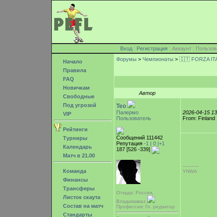
Вход
:
Регистрация
: Аккаунт : Поль
Форумы
>
Чемпионаты
>
🇮🇹 FORZA ITA
Начало
Правила
FAQ
Новичкам
Автор
Свободные
Под угрозой
Teo
Палермо
2026-04-15 1
VIP
Пользователь
From: Finland
Рейтинги
Сообщений 111442
Турниры
Репутация
-1 |
0
|+1
Календарь
187 [526 -339]
Матч в 21.00
-----------
Команда
YNWA
Финансы
Трансферы
Откуда: Россия,
Листок скаута
Владикавказ
Состав на матч
Профессия: Гл. редактор
Стандарты