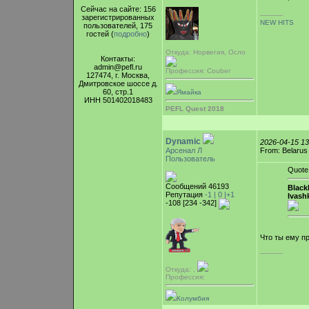
Сейчас на сайте: 156
-----------
зарегистрированных
NEW HITS
пользователей, 175
гостей (
подробно
)
Откуда: Норвегия, Осло
Контакты:
admin@pefl.ru
Профессия: Couber
127474, г. Москва,
Дмитровское шоссе д.
60, стр.1
Ямайка
ИНН 501402018483
PEFL Quest 2018
Dynamic
2026-04-15 1
Арсенал Л
From: Belarus
Пользователь
Quote
Сообщений 46193
Blac
Репутация
-1 |
0
|+1
Ivash
-108 [234 -342]
Что ты ему п
-----------
Откуда: ,
Профессия:
Колумбия