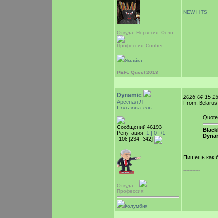
-----------
NEW HITS
Откуда: Норвегия, Осло
Профессия: Couber
Ямайка
PEFL Quest 2018
Dynamic
2026-04-15 1
Арсенал Л
From: Belarus
Пользователь
Quote
Сообщений 46193
Blac
Репутация
-1 |
0
|+1
Dyna
-108 [234 -342]
Пишешь как 
-----------
Откуда: ,
Профессия:
Колумбия