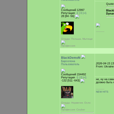
Quote
Сообщений 12997
Blac
Репутация
-1 |
0
|+1
Dyna
28 [84 -56]
-----------
Откуда: Польша, Мытищи
Профессия:
BlackDemoN
Барселона
2026-04-15 1
Пользователь
From: Ukraine
Сообщений 154492
Репутация
-1 |
0
|+1
не, ну на сам
-132 [511 -643]
должно быть н
-----------
NEW HITS
Откуда: Норвегия, Осло
Профессия: Couber