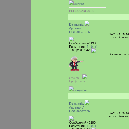
Ямайка
PEFL Quest 2018
Dynamic
Арсенал Л
Пользователь
2026-04-15 1
From: Belarus
Сообщений 46193
Репутация
-1 |
0
|+1
-108 [234 -342]
Вы как мален
-----------
Откуда: ,
Профессия:
Колумбия
Dynamic
Арсенал Л
Пользователь
2026-04-15 1
From: Belarus
Сообщений 46193
Репутация
-1 |
0
|+1