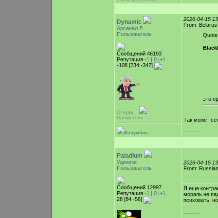
2026-04-15 1
Dynamic
From: Belarus
Арсенал Л
Пользователь
Quote
Blac
Сообщений 46193
Репутация
-1 |
0
|+1
-108 [234 -342]
это п
Откуда: ,
Профессия:
Так может се
-----------
Колумбия
Paladium
Удинезе
2026-04-15 1
Пользователь
From: Russian
Сообщений 12997
Я еще контрак
Репутация
-1 |
0
|+1
мораль не па
28 [84 -56]
психовать, н
-----------