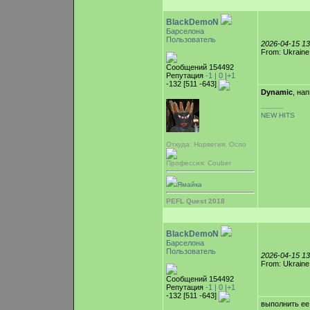
BlackDemoN
Барселона
Пользователь
2026-04-15 1
From: Ukraine
Сообщений 154492
Репутация
-1 |
0
|+1
-132 [511 -643]
Dynamic
, на
-----------
NEW HITS
Откуда: Норвегия, Осло
Профессия: Couber
Ямайка
PEFL Quest 2018
BlackDemoN
Барселона
Пользователь
2026-04-15 1
From: Ukraine
Сообщений 154492
Репутация
-1 |
0
|+1
-132 [511 -643]
выполнить ее