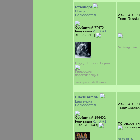
totenkopf
Монца
Пользователь
2026-04-15 1
From: Russian
Сообщений 77478
Репутация
-1 |
0
|+1
31 [332 -301]
-----------
Achtung: Korus 
Откуда: Россия, Пермь
Профессия:
проектировщик
зам.през.ФФ Италии
BlackDemoN
Барселона
2026-04-15 1
Пользователь
From: Ukraine
Сообщений 154492
Репутация
-1 |
0
|+1
ТО откроется 
-132 [511 -643]
про гену 
-----------
NEW HITS