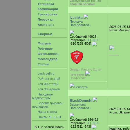
Заслуженный тренер
Установка
сборной Боливии
Комбинации
Тренировки
Ivashka
Персонал
Перуджа
Ассистент
Пользователь
2026-04-15 1
From: Russian
Сборные
Сообщений 49926
Репутация
-1 |
0
|+1
Форумы
-310 [198 -508]
Гостевые
Фотогалерея
-----------
Мессенджер
Статьи
Откуда: Россия, Санкт-
bash.pefl.ru
Петербург
Профессия:
Рейтинг статей
Топ-30 статей
Беларусь
Топ-30 игроков
Народные
модераторы
BlackDemoN
Зарегистрирован
Барселона
последним
Пользователь
2026-04-15 1
Наша кнопка
From: Ukraine
Почта PEFL.RU
Сообщений 154492
Репутация
-1 |
0
|+1
-132 [511 -643]
Вы не залогинились.
Ivashka
, теб