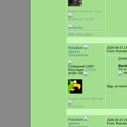
Откуда: Норвегия, Осло
Профессия: Couber
Ямайка
PEFL Quest 2018
Paladium
2026-04-15 1
From: Russian
Удинезе
Пользователь
Quote
Blac
Сообщений 12997
ТО от
Репутация
-1 |
0
|+1
пр
28 [84 -56]
Мда, не поня
-----------
Откуда: Польша, Мытищи
Профессия:
Paladium
2026-04-15 1
Удинезе
From: Russian
Пользователь