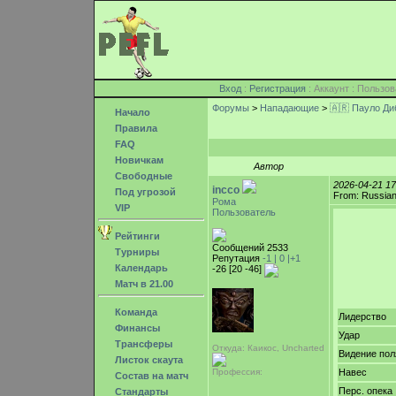
Вход
:
Регистрация
: Аккаунт : Поль
Форумы
>
Нападающие
>
🇦🇷 Пауло Ди
Начало
Правила
FAQ
Новичкам
Автор
Свободные
2026-04-21 1
incco
Под угрозой
From: Russian
Рома
VIP
Пользователь
Рейтинги
Сообщений 2533
Турниры
Репутация
-1 |
0
|+1
Календарь
-26 [20 -46]
Матч в 21.00
Команда
Лидерство
Финансы
Удар
Трансферы
Откуда: Каикос, Uncharted
Видение пол
Листок скаута
Профессия:
Навес
Состав на матч
Перс. опека
Стандарты