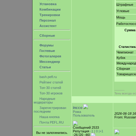
Установка
Штрафные
Комбинации
Угловые
Тренировки
Мощь
Персонал
Работоспос
Ассистент
Сумма
Сборные
Форумы
Статистик
Гостевые
Чемпионат
Фотогалерея
Кубок
Мессенджер
Междунаро
Статьи
Сборная
Товарищеск
bash.pefl.ru
Рейтинг статей
Топ-30 статей
-----------
Топ-30 игроков
Тень всегда ос
Народные
модераторы
incco
Зарегистрирован
последним
Рома
2026-06-18 1
Пользователь
Наша кнопка
From: Russian
Почта PEFL.RU
Сообщений 2533
Репутация
-1 |
0
|+1
Вы не залогинились.
-26 [20 -46]