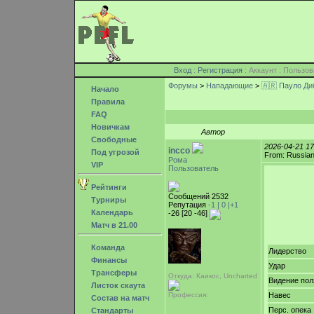
Вход
:
Регистрация
: Аккаунт : Поль
Форумы
>
Нападающие
>
🇦🇷 Пауло Ди
Начало
Правила
FAQ
Новичкам
Автор
Свободные
2026-04-21 1
incco
Под угрозой
From: Russian
Рома
VIP
Пользователь
Рейтинги
Сообщений 2532
Турниры
Репутация
-1 |
0
|+1
Календарь
-26 [20 -46]
Матч в 21.00
Команда
Лидерство
Финансы
Удар
Трансферы
Откуда: Каикос, Uncharted
Видение пол
Листок скаута
Профессия:
Навес
Состав на матч
Перс. опека
Стандарты