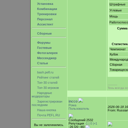
Установка
Штрафные
Комбинации
Угловые
Тренировки
Мощь
Персонал
Работоспос
Ассистент
Сумма
Сборные
Форумы
Статистик
Гостевые
Чемпионат
Фотогалерея
Кубок
Мессенджер
Междунаро
Статьи
Сборная
Товарищеск
bash.pefl.ru
Рейтинг статей
Топ-30 статей
-----------
Топ-30 игроков
Тень всегда ос
Народные
модераторы
incco
Зарегистрирован
последним
Рома
2026-06-18 1
Пользователь
Наша кнопка
From: Russian
Почта PEFL.RU
Сообщений 2532
Репутация
-1 |
0
|+1
Вы не залогинились.
-26 [20 -46]