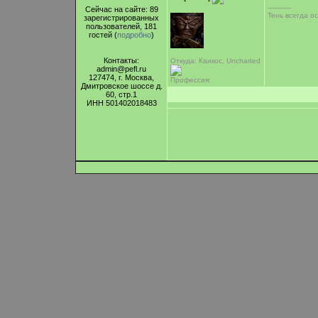
-----------
Сейчас на сайте: 89
Тень всегда ос
зарегистрированных
пользователей, 181
гостей (
подробно
)
Контакты:
Откуда: Каикос, Uncharted
admin@pefl.ru
127474, г. Москва,
Профессия:
Дмитровское шоссе д.
60, стр.1
ИНН 501402018483