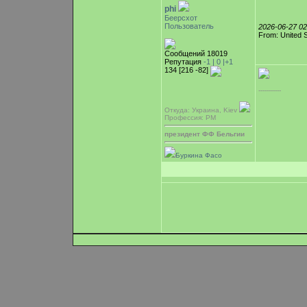
phi
Беерсхот
Пользователь
2026-06-27 0
From: United 
Сообщений 18019
Репутация
-1 |
0
|+1
134 [216 -82]
-----------
Откуда: Украина, Kiev
Профессия: PM
президент ФФ Бельгии
Буркина Фасо