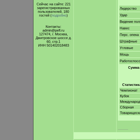
Сейчас на сайте: 221
зарегистрированных
Лидерство
пользователей, 180
Удар
гостей (
подробно
)
Видение пол
Контакты:
Навес
admin@pefl.ru
127474, г. Москва,
Перс. опека
Дмитровское шоссе д.
Штрафные
60, стр.1
ИНН 501402018483
Угловые
Мощь
Работоспос
Сумма
Статистик
Чемпионат
Кубок
Междунаро
Сборная
Товарищеск
-----------