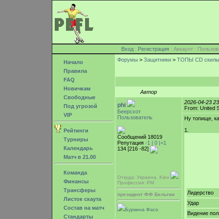
Вход
:
Регистрация
: Аккаунт : Поль
Форумы
>
Защитники
>
ТОПЫ CD скилы 
Начало
Правила
FAQ
Новичкам
Автор
Свободные
2026-04-23 2
phi
Под угрозой
From: United 
Беерсхот
VIP
Пользователь
Ну топище, к
1.
Рейтинги
Сообщений 18019
Турниры
Репутация
-1 |
0
|+1
Календарь
134 [216 -82]
Матч в 21.00
Команда
Откуда: Украина, Kiev
Финансы
Профессия: PM
Трансферы
Лидерство
президент ФФ Бельгии
Листок скаута
Удар
Состав на матч
Буркина Фасо
Видение пол
Стандарты