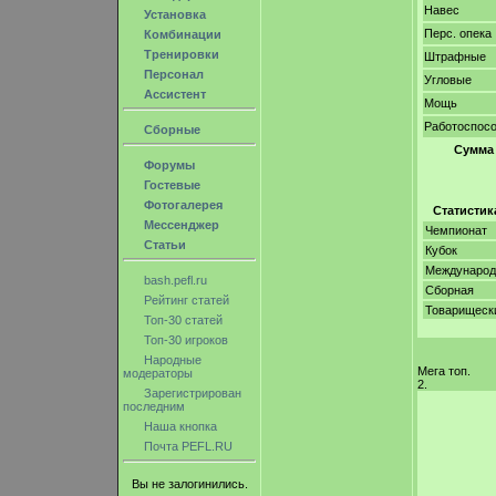
Навес
Установка
Перс. опека
Комбинации
Тренировки
Штрафные
Персонал
Угловые
Ассистент
Мощь
Работоспос
Сборные
Сумма
Форумы
Гостевые
Фотогалерея
Статистик
Мессенджер
Чемпионат
Статьи
Кубок
Междунаро
bash.pefl.ru
Сборная
Рейтинг статей
Товарищеск
Топ-30 статей
Топ-30 игроков
Народные
Мега топ.
модераторы
2.
Зарегистрирован
последним
Наша кнопка
Почта PEFL.RU
Вы не залогинились.