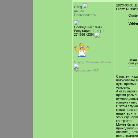
2026-06-05 1
Cleg
From: Russian
Амьен
Пользователь
Quote
Valde
Сообщений 18947
Репутация
-1 |
0
|+1
27 [266 -239]
тогда
Откуда: Испания, Москва
они у
Профессия: НЕТ
Стоп, тут над
потусоваться,
суть прямых.
условно.
А есть игроки
время размен
нужнее деньги
говорят - вы
В этом случа
(если повезет
надеяться, ч
этих сценари
контракта.
Может быть н
приходилось в
спамить), что
вся стратегия