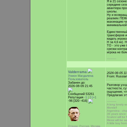
Я в 21 сезоне
середине сезо
авантюра про
школы.
Ну и возвращ
реалиях ПЕФЛ 
махинацию че
минимальной ц
Единственный
трансферов и 
кидать игроко
Н за 4,6 кк).
ТО - это уже
срезки контра
игрока не боя
-----------
Valderrama
2026-06-05 1
Унион Магдалена
From: Russian
Пользователь
Забанен до:
Разговор уход
2026-08-09 21:45
частности, су
ощущение, чт
Сообщений 53261
Предлагаю эт
Репутация
-1 |
0
|+1
-96 [320 -416]
-----------
A long lonely w
Montiel!
Argentina - cha
36 years sinc
Scaloni will be 
Messi will be sa
A little boy fr
Откуда: Россия, Москва