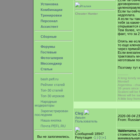
договоренност
Установка
Италия
целеноправле
Комбинации
Если ты сейч
Cheater Hunter
недоплата.
Тренировки
А если ты так
Персонал
тебя за какие
открывается 
Ассистент
Тем более, чт
факт, что за 
Сборные
Опять же есл
то еще ключе
Форумы
через прямой
Гостевые
Если внезапно
трактовать мн
Фотогалерея
неготовым по
Мессенджер
Поэтому тут 
Статьи
-----------
A long lonely w
bash.pefl.ru
Montiel!
Рейтинг статей
Argentina - cha
36 years sinc
Топ-30 статей
Scaloni will be 
Messi will be sa
Топ-30 игроков
A little boy fr
Народные
модераторы
Зарегистрирован
Cleg
последним
2026-06-04 2
Амьен
From: Russian
Наша кнопка
Пользователь
Почта PEFL.RU
Valderrama
, 
Сообщений 18947
стоимостью 20
Вы не залогинились.
Репутация
-1 |
0
|+1
минимальная