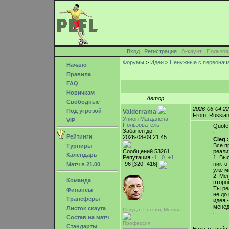
Вход
:
Регистрация
: Аккаунт : Поль
Форумы
>
Идеи
>
Ненужные с первонач
Начало
Правила
FAQ
Новичкам
Автор
Свободные
2026-06-04 2
Под угрозой
Valderrama
From: Russian
Унион Магдалена
VIP
Пользователь
Quote
Забанен до:
Рейтинги
2026-08-09 21:45
Cleg :
Все п
Турниры
Сообщений 53261
реали
Календарь
Репутация
-1 |
0
|+1
1. Вы
-96 [320 -416]
никто
Матч в 21.00
уже м
2. Ме
Команда
второ
Ты ре
Финансы
не до
Трансферы
идея 
менед
Листок скаута
Откуда: Россия, Москва
Состав на матч
Профессия:
Стандарты
Если ты сейч