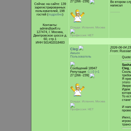
27 [266 -239]
Во втором слу
Сейчас на сайте: 139
написал
зарегистрированных
пользователей, 198
-----------
гостей (
подробно
)
Контакты:
Откуда: Испания, Москва
admin@pefl.ru
127474, г. Москва,
Дмитровское шоссе д.
Профессия: НЕТ
60, стр.1
ИНН 501402018483
2026-06-04 2
Cleg
From: Russian
Амьен
Пользователь
Quote
Sasha
Сообщений 18947
Cleg
,
Репутация
-1 |
0
|+1
Сколь
27 [266 -239]
требо
Я пре
этого
Увере
Идем 
котор
То ес
стане
Откуда: Испания, Москва
И нап
Профессия: НЕТ
прове
Имхо,
игрок
транс