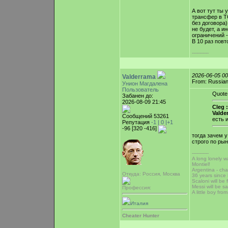
А вот тут ты 
трансфер в Т
без договора
не будет, а 
ограничений -
В 10 раз пов
-----------
2026-06-05 0
Valderrama
From: Russian
Унион Магдалена
Пользователь
Quote
Забанен до:
2026-08-09 21:45
Cleg :
Valde
Сообщений 53261
есть 
Репутация
-1 |
0
|+1
-96 [320 -416]
тогда зачем у
строго по рын
-----------
A long lonely w
Montiel!
Argentina - cha
Откуда: Россия, Москва
36 years sinc
Scaloni will be 
Messi will be sa
Профессия:
A little boy fr
Италия
Cheater Hunter