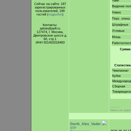
Удар
Сейчас на сайте: 187
Видение пол
зарегистрированных
пользователей, 199
Навес
гостей (
подробно
)
Перс. опека
Штрафные
Контакты:
admin@pefl.ru
Угловые
127474, г. Москва,
Дмитровское шоссе д.
Мощь
60, стр.1
ИНН 501402018483
Работоспос
Сумма
Статистик
Чемпионат
Кубок
Междунаро
Сборная
Товарищеск
-----------
Никто не умре
Darth_Alex_Vader
КПР