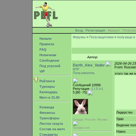
Вход
:
Регистрация
: Аккаунт : Поль
Форумы
>
Полузащитники
>
полузащи в
Начало
Правила
FAQ
Новичкам
Автор
Свободные
2026-04-26 2
Darth_Alex_Vader
Под угрозой
From: Russian
КПР
VIP
Пользователь
этого так же 
Рейтинги
Сообщений 10996
Турниры
Репутация
-1 |
0
|+1
Календарь
5 [80 -75]
Матч в 21.00
Команда
Лидерство
Финансы
Трансферы
Удар
Откуда: Россия, Москва
Листок скаута
Видение пол
Профессия:
Состав на матч
Навес
Стандарты