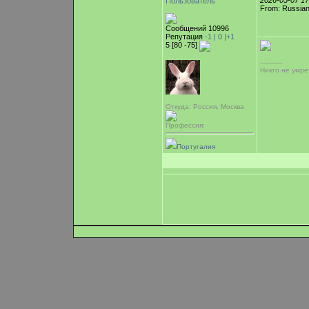
2026-05-07 1
Пользователь
From: Russian
Сообщений 10996
Репутация
-1 |
0
|+1
5 [80 -75]
-----------
Никто не умре
Откуда: Россия, Москва
Профессия:
Португалия