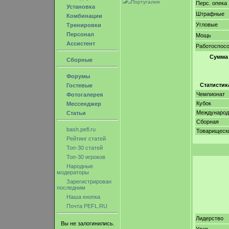
Португалия
Перс. опека
Установка
Штрафные
Комбинации
Угловые
Тренировки
Персонал
Мощь
Ассистент
Работоспос
Сумма
Сборные
Форумы
Статистик
Гостевые
Чемпионат
Фотогалерея
Кубок
Мессенджер
Междунаро
Статьи
Сборная
bash.pefl.ru
Товарищеск
Рейтинг статей
Топ-30 статей
Топ-30 игроков
Народные
модераторы
Зарегистрирован
последним
Наша кнопка
Почта PEFL.RU
Лидерство
Вы не залогинились.