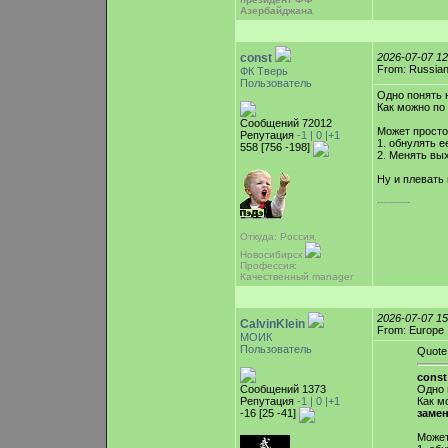
Азербайджана
const
2026-07-07 1
From: Russian
ФК Тверь
Пользователь
Одно понять н
Как можно по
Сообщений 72012
Может просто
Репутация
-1 |
0
|+1
1. обнулять е
558 [756 -198]
2. Менять вы
Ну и плевать 
-----------
Откуда: Россия,
Новосибирск
Профессия:
Качественный manager
2026-07-07 1
CalvinKlein
From: Europe
МОИК
Пользователь
Quote
const
Сообщений 1373
Одно 
Репутация
-1 |
0
|+1
Как м
-16 [25 -41]
заме
Может