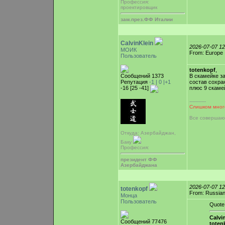
Профессия:
проектировщик
зам.през.ФФ Италии
CalvinKlein
2026-07-07 1
МОИК
From: Europe
Пользователь
totenkopf
,
Сообщений 1373
В скамейке з
Репутация
-1 |
0
|+1
состав сохран
-16 [25 -41]
плюс 9 скаме
-----------
Слишком много
Все совершаю
Откуда: Азербайджан,
Баку
Профессия:
президент ФФ
Азербайджана
2026-07-07 1
totenkopf
From: Russian
Монца
Пользователь
Quote
Calvin
Сообщений 77476
toten