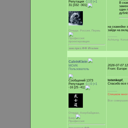
Репутация
-1 |
0
|+1
В ска
31 [332 -301]
замен
один 
дубл
на скамейке 
зайди на вкла
Откуда: Россия, Пермь
-----------
Профессия:
Achtung: Korus 
проектировщик
зам.през.ФФ Италии
CalvinKlein
2026-07-07 1
МОИК
From: Europe
Пользователь
totenkopf
,
Сообщений 1373
Спасибо все 
Репутация
-1 |
0
|+1
-16 [25 -41]
-----------
Слишком много
Все совершаю
Откуда: Азербайджан,
Баку
Профессия:
президент ФФ