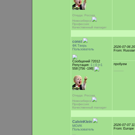
Откуда: Россия,
Новосибирск
Профессия:
Качественный manager
const
ФК Тверь
2026-07-06 2
Пользователь
From: Russian
Сообщений 72012
пробуем
Репутация
-1 |
0
|+1
558 [756 -198]
-----------
Откуда: Россия,
Новосибирск
Профессия:
Качественный manager
CalvinKlein
2026-07-07 1
МОИК
From: Europe
Пользователь