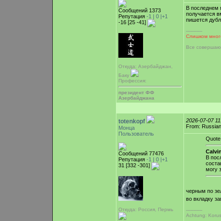
В последнем 
Сообщений 1373
получается в
Репутация
-1 |
0
|+1
пишется дубл
-16 [25 -41]
-----------
Слишком много
Все совершаю
Откуда: Азербайджан,
Баку
Профессия:
президент ФФ
Азербайджана
2026-07-07 1
totenkopf
From: Russian
Монца
Пользователь
Quote
Calvin
Сообщений 77476
В пос
Репутация
-1 |
0
|+1
соста
31 [332 -301]
могу 
черным по зе
во вкладку з
Откуда: Россия, Пермь
-----------
Achtung: Korus 