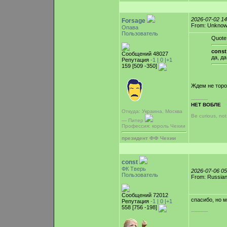
2026-07-02 1
Forsage
From: Unkno
Опава
Пользователь
Quote
const
Сообщений 48027
да, да
Репутация
-1 |
0
|+1
159 [509 -350]
Ждем не тор
-----------
НЕТ ВОБЛЕ
Откуда: Украина, Москва
Be curious, no
— Питер
Профессия: король Чехии
президент ФФ Чехии
const
ФК Тверь
2026-07-06 0
Пользователь
From: Russian
Сообщений 72012
спасибо, но м
Репутация
-1 |
0
|+1
558 [756 -198]
-----------