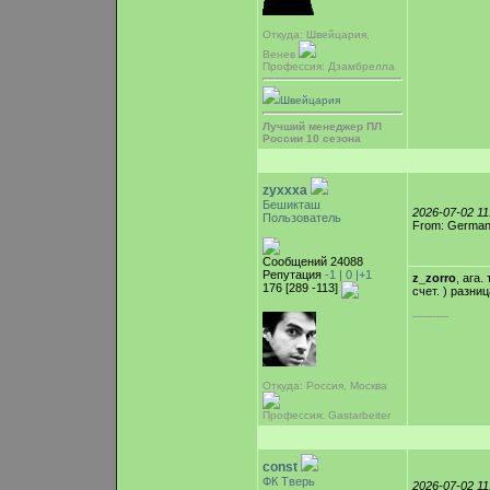
Откуда: Швейцария,
Венев
Профессия: Дзамбрелла
Швейцария
Лучший менеджер ПЛ
России 10 сезона
zyxxxa
Бешикташ
2026-07-02 1
Пользователь
From: Germa
Сообщений 24088
Репутация
-1 |
0
|+1
z_zorro
, ага
176 [289 -113]
счет. ) разни
-----------
Откуда: Россия, Москва
Профессия: Gastarbeiter
const
ФК Тверь
2026-07-02 1