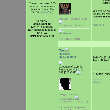
замен
Сейчас на сайте: 165
зарегистрированных
пользователей, 152
две кнопки же
гостей (
подробно
)
как раз не х
лишнее тыка
Откуда: Норвегия, Осло
Контакты:
-----------
admin@pefl.ru
NEW HITS
Профессия: Couber
127474, г. Москва,
Дмитровское шоссе д.
60, стр.1
Ямайка
ИНН 501402018483
PEFL Quest 2018
Teo
Палермо
Пользователь
2026-06-25 2
From: Finland
Сообщений 111441
Репутация
-1 |
0
|+1
187 [526 -339]
А, туплю, спа
-----------
YNWA
Откуда: Россия,
Владикавказ
Профессия: Гл. редактор
Заслуженный тренер