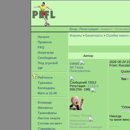
Вход
:
Регистрация
: Аккаунт : Пользо
Форумы
>
Багрепорты
>
Ошибки нового 
Начало
Правила
FAQ
Новичкам
Автор
Свободные
2026-06-24 1
Под угрозой
const
From: Russian
ФК Тверь
VIP
Пользователь
Quote
Рейтинги
Teo :
Сообщений 72012
Турниры
Репутация
-1 |
0
|+1
Календарь
558 [756 -198]
Матч в 21.00
Команда
"Обож
Финансы
Трансферы
Откуда: Россия,
Никогда
Листок скаута
ты меня явно 
Новосибирск
Состав на матч
Профессия:
-----------
Качественный manager
Стандарты