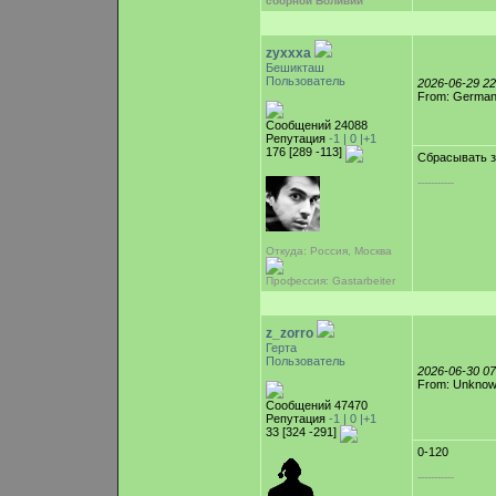
сборной Боливии
zyxxxa
Бешикташ
Пользователь
2026-06-29 2
From: Germa
Сообщений 24088
Репутация
-1 |
0
|+1
176 [289 -113]
Сбрасывать з
-----------
Откуда: Россия, Москва
Профессия: Gastarbeiter
z_zorro
Герта
Пользователь
2026-06-30 0
From: Unkno
Сообщений 47470
Репутация
-1 |
0
|+1
33 [324 -291]
0-120
-----------