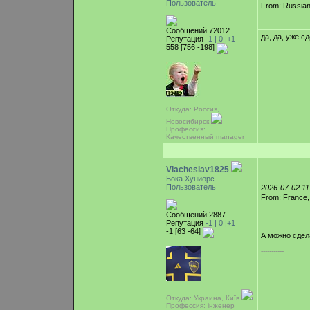
Пользователь
From: Russian
Сообщений 72012
да, да, уже с
Репутация
-1 |
0
|+1
558 [756 -198]
-----------
Откуда: Россия,
Новосибирск
Профессия:
Качественный manager
Viacheslav1825
Бока Хуниорс
Пользователь
2026-07-02 1
From: France
Сообщений 2887
Репутация
-1 |
0
|+1
-1 [63 -64]
А можно сдел
-----------
Откуда: Украина, Київ
Профессия: інженер