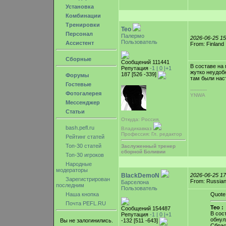
Установка
Комбинации
Тренировки
Teo
Персонал
Палермо
2026-06-25 1
Пользователь
Ассистент
From: Finland
Сборные
Сообщений 111441
В составе на
Репутация
-1 |
0
|+1
жутко неудоб
187 [526 -339]
Форумы
там были нас
Гостевые
-----------
Фотогалерея
YNWA
Мессенджер
Статьи
Откуда: Россия,
bash.pefl.ru
Владикавказ
Профессия: Гл. редактор
Рейтинг статей
Топ-30 статей
Заслуженный тренер
сборной Боливии
Топ-30 игроков
Народные
модераторы
BlackDemoN
2026-06-25 1
Зарегистрирован
From: Russian
Барселона
последним
Пользователь
Наша кнопка
Quote
Почта PEFL.RU
Teo :
Сообщений 154487
В сос
Репутация
-1 |
0
|+1
обнул
Вы не залогинились.
-132 [511 -643]
Сбрас