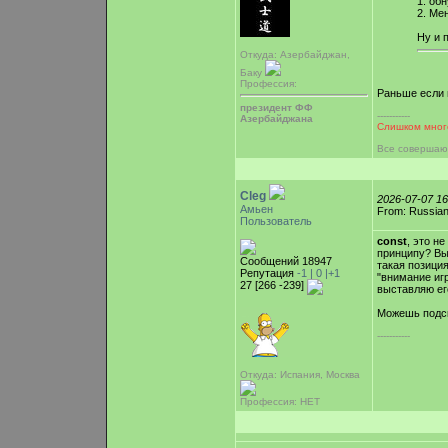
1. об
2. Ме
Ну и 
Откуда: Азербайджан,
Баку
Профессия:
Раньше если 
президент ФФ
-----------
Азербайджана
Слишком много
Все совершаю
Cleg
2026-07-07 1
Амьен
From: Russian
Пользователь
const
, это н
принципу? Выс
Сообщений 18947
такая позиция
Репутация
-1 |
0
|+1
"внимание игр
27 [266 -239]
выставляю ег
Можешь подск
-----------
Откуда: Испания, Москва
Профессия: НЕТ