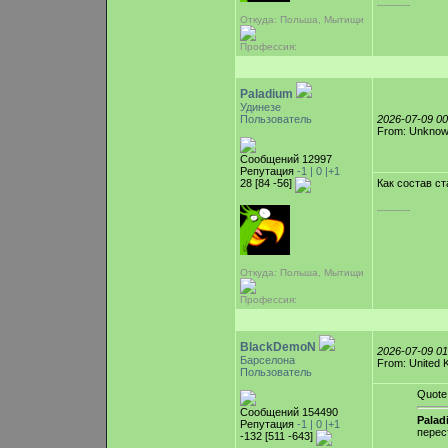
-----------
Откуда: Польша, Мытищи
Профессия:
Paladium
Удинезе
Пользователь
2026-07-09 0
From: Unkno
Сообщений 12997
Репутация
-1 |
0
|+1
28 [84 -56]
Как состав с
-----------
Откуда: Польша, Мытищи
Профессия:
BlackDemoN
2026-07-09 0
Барселона
From: United 
Пользователь
Quote
Сообщений 154490
Palad
Репутация
-1 |
0
|+1
перес
-132 [511 -643]