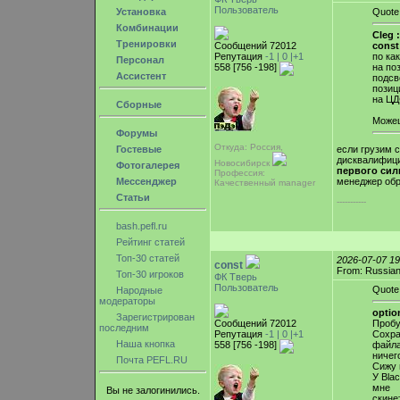
Пользователь
Установка
Quote
Комбинации
Cleg :
Тренировки
Сообщений 72012
const
Репутация
-1 |
0
|+1
по ка
Персонал
558 [756 -198]
на по
Ассистент
подсв
позиц
на ЦД
Сборные
Можеш
Форумы
Откуда: Россия,
если грузим с
Гостевые
дисквалифици
Новосибирск
Фотогалерея
первого сил
Профессия:
менеджер обр
Мессенджер
Качественный manager
Статьи
-----------
bash.pefl.ru
Рейтинг статей
Топ-30 статей
2026-07-07 1
const
From: Russian
Топ-30 игроков
ФК Тверь
Пользователь
Quote
Народные
модераторы
optio
Зарегистрирован
Сообщений 72012
Пробу
последним
Репутация
-1 |
0
|+1
Сохра
Наша кнопка
558 [756 -198]
файла
ничег
Почта PEFL.RU
Сижу 
У Bla
мне
Вы не залогинились.
скине