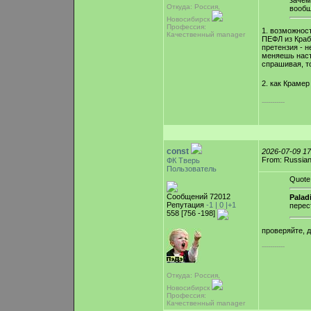
зачем
Откуда: Россия,
вообщ
Новосибирск
Профессия:
1. возможнос
Качественный manager
ПЕФЛ из Краб
претензия - н
меняешь наст
спрашивая, то
2. как Крамер
-----------
const
2026-07-09 1
From: Russian
ФК Тверь
Пользователь
Quote
Сообщений 72012
Palad
Репутация
-1 |
0
|+1
перес
558 [756 -198]
проверяйте, 
-----------
Откуда: Россия,
Новосибирск
Профессия:
Качественный manager