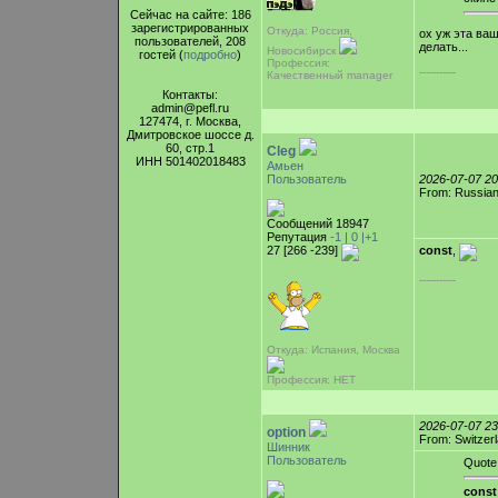
Сейчас на сайте: 186
зарегистрированных
Откуда: Россия,
ох уж эта ваш
пользователей, 208
делать...
Новосибирск
гостей (
подробно
)
Профессия:
-----------
Качественный manager
Контакты:
admin@pefl.ru
127474, г. Москва,
Дмитровское шоссе д.
60, стр.1
Cleg
ИНН 501402018483
Амьен
Пользователь
2026-07-07 2
From: Russian
Сообщений 18947
Репутация
-1 |
0
|+1
27 [266 -239]
const
,
-----------
Откуда: Испания, Москва
Профессия: НЕТ
2026-07-07 2
option
From: Switzer
Шинник
Пользователь
Quote
const