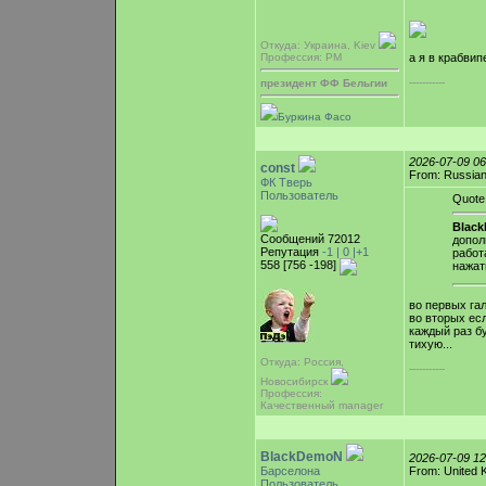
Откуда: Украина, Kiev
а я в крабвипе
Профессия: PM
-----------
президент ФФ Бельгии
Буркина Фасо
2026-07-09 0
const
From: Russian
ФК Тверь
Пользователь
Quote
Blac
Сообщений 72012
допол
Репутация
-1 |
0
|+1
работ
558 [756 -198]
нажат
во первых га
во вторых есл
каждый раз бу
тихую...
Откуда: Россия,
-----------
Новосибирск
Профессия:
Качественный manager
BlackDemoN
2026-07-09 1
Барселона
From: United 
Пользователь