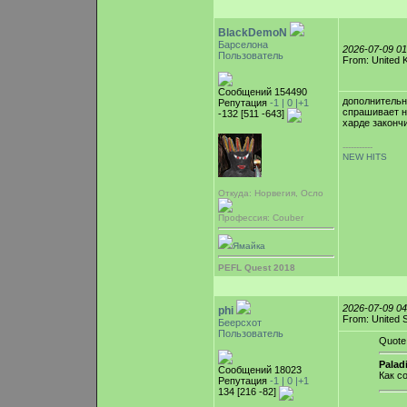
BlackDemoN
Барселона
2026-07-09 0
Пользователь
From: United 
Сообщений 154490
дополнительно
Репутация
-1 |
0
|+1
спрашивает н
-132 [511 -643]
харде законч
-----------
NEW HITS
Откуда: Норвегия, Осло
Профессия: Couber
Ямайка
PEFL Quest 2018
2026-07-09 0
phi
From: United 
Беерсхот
Пользователь
Quote
Palad
Сообщений 18023
Как с
Репутация
-1 |
0
|+1
134 [216 -82]