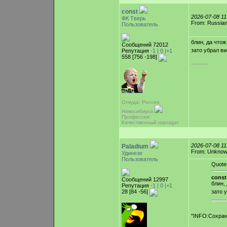
const
2026-07-08 1
ФК Тверь
From: Russian
Пользователь
блин, да чтож
Сообщений 72012
зато убрал в
Репутация
-1 |
0
|+1
558 [756 -198]
-----------
Откуда: Россия,
Новосибирск
Профессия:
Качественный manager
2026-07-08 1
Paladium
From: Unkno
Удинезе
Пользователь
Quote
const
Сообщений 12997
блин,
Репутация
-1 |
0
|+1
28 [84 -56]
зато 
"INFO:Сохран