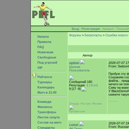
Вход
:
Регистрация
: Аккаунт : Поль
Форумы
>
Багрепорты
>
Ошибки нового 
Начало
Правила
FAQ
Новичкам
Автор
Свободные
Под угрозой
option
2026-07-07 1
From: Switzer
Шинник
VIP
Пользователь
Пробую эту фи
Рейтинги
Сохраняю сост
файла... прид
Сообщений 180
Турниры
ничего не по
Репутация
-1 |
0
|+1
Календарь
Сижу на маке,
9 [17 -8]
У BlackDemoN
Матч в 21.00
скинете таку
-----------
Команда
Откуда: Россия, Москва
Финансы
Профессия:
Трансферы
Листок скаута
Состав на матч
2026-07-07 1
const
From: Russian
Стандарты
ФК Тверь