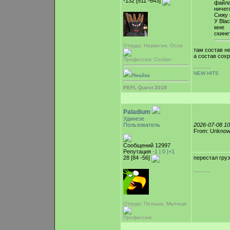
-132 [511 -643]
файла
ничег
Сижу 
У Bla
мне
скине
Откуда: Норвегия, Осло
там состав не
а состав сох
Профессия: Couber
-----------
NEW HITS
Ямайка
PEFL Quest 2018
Paladium
Удинезе
Пользователь
2026-07-08 1
From: Unkno
Сообщений 12997
Репутация
-1 |
0
|+1
28 [84 -56]
перестал гру
-----------
Откуда: Польша, Мытищи
Профессия: