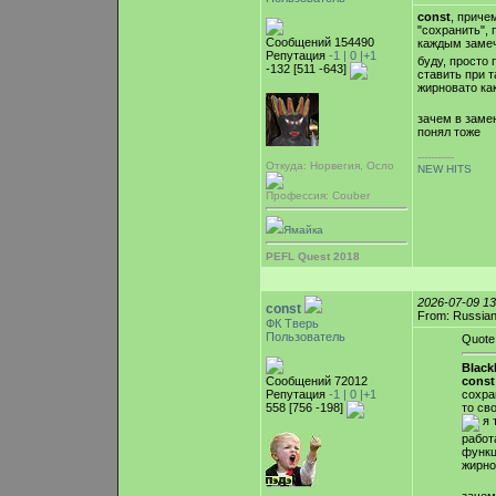
const
, приче
"сохранить", 
Сообщений 154490
каждым замеч
Репутация
-1 |
0
|+1
буду, просто 
-132 [511 -643]
ставить при 
жирновато ка
зачем в заме
понял тоже
-----------
Откуда: Норвегия, Осло
NEW HITS
Профессия: Couber
Ямайка
PEFL Quest 2018
2026-07-09 1
const
From: Russian
ФК Тверь
Пользователь
Quote
Blac
Сообщений 72012
const
Репутация
-1 |
0
|+1
сохра
558 [756 -198]
то св
я 
работ
функц
жирно