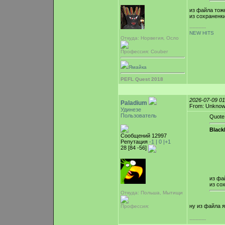
из файла тож
из сохраненк
-----------
NEW HITS
Откуда: Норвегия, Осло
Профессия: Couber
Ямайка
PEFL Quest 2018
2026-07-09 0
Paladium
From: Unkno
Удинезе
Пользователь
Quote
Blac
Сообщений 12997
Репутация
-1 |
0
|+1
28 [84 -56]
из фа
из со
Откуда: Польша, Мытищи
ну из файла 
Профессия:
-----------