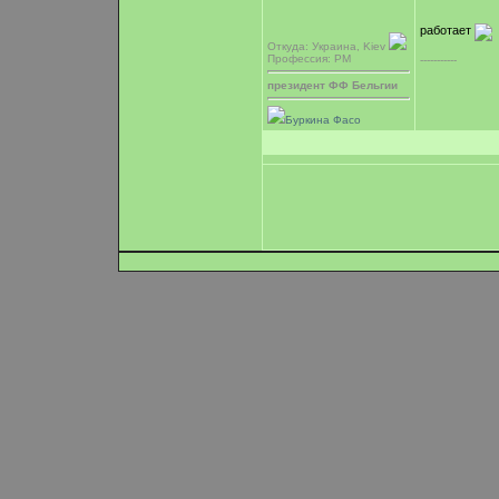
работает
Откуда: Украина, Kiev
Профессия: PM
-----------
президент ФФ Бельгии
Буркина Фасо