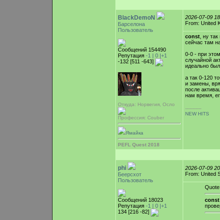
BlackDemoN
2026-07-09 1
From: United 
Барселона
Пользователь
const
, ну та
сейчас там н
Сообщений 154490
0-0 - при это
Репутация
-1 |
0
|+1
случайной ак
-132 [511 -643]
идеально был
а так 0-120 
и замены, вря
после активац
нам время, е
Откуда: Норвегия, Осло
-----------
NEW HITS
Профессия: Couber
Ямайка
PEFL Quest 2018
phi
2026-07-09 2
From: United 
Беерсхот
Пользователь
Quote
Сообщений 18023
const
Репутация
-1 |
0
|+1
прове
134 [216 -82]