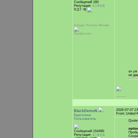
Сообщений 180
Репутация
-1 |
0
|+1
9 [17 -8]
Откуда: Россия, Москва
Профессия:
ох уж
не даю
-----------
2026-07-07 2
BlackDemoN
From: United 
Барселона
Пользователь
Quote
optio
Сообщений 154490
Пробу
Репутация
-1 |
0
|+1
Сохра