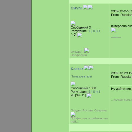
Glavnii
2009-12-27 0
From: Russian
интересно ск
Сообщений Х
Репутация
-1 |
0
|+1
[ -0]
-----------
Откуда: ,
Профессия:
Keeker
2009-12-28 1
Пользователь
From: Russian
Сообщений 1830
Ну дайте ви
Репутация
-1 |
0
|+1
28 [39 -11]
-----------
...Лучше быть
Откуда: Россия, Сызрань
Профессия: я работаю на
ней...