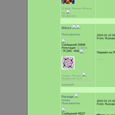
Откуда: Япония, Moscow
city
Профессия:
Mitaxa
Пользователь
2010-01-10 1
From: Russian
Сообщений 29998
Репутация
-1 |
0
|+1
-76 [382 -458]
Перевёл на Я
-----------
Откуда: Россия,
Профессия: N_A
team#pefl
Forsage
Опава
2010-01-10 1
Пользователь
From: Russian
Сообщений 48027