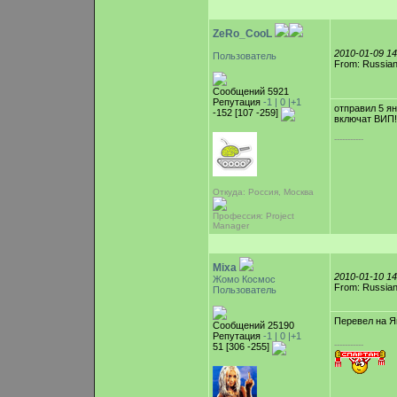
ZeRo_CooL
2010-01-09 1
Пользователь
From: Russian
Сообщений 5921
Репутация
-1 |
0
|+1
отправил 5 я
-152 [107 -259]
включат ВИП!
-----------
Откуда: Россия, Москва
Профессия: Project
Manager
Mixa
2010-01-10 1
Жомо Космос
From: Russian
Пользователь
Перевел на Я
Сообщений 25190
Репутация
-1 |
0
|+1
-----------
51 [306 -255]