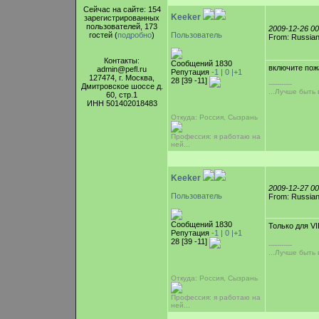
Сейчас на сайте: 154
Keeker
зарегистрированных
пользователей, 173
2009-12-26 0
гостей (
подробно
)
Пользователь
From: Russian
Контакты:
Сообщений 1830
включите пож
admin@pefl.ru
Репутация
-1 |
0
|+1
127474, г. Москва,
28 [39 -11]
-----------
Дмитровское шоссе д.
...Лучше быть
60, стр.1
ИНН 501402018483
Откуда: Россия, Сызрань
Профессия: я работаю на
ней...
Keeker
2009-12-27 0
Пользователь
From: Russian
Сообщений 1830
Только для VI
Репутация
-1 |
0
|+1
28 [39 -11]
-----------
...Лучше быть
Откуда: Россия, Сызрань
Профессия: я работаю на
ней...