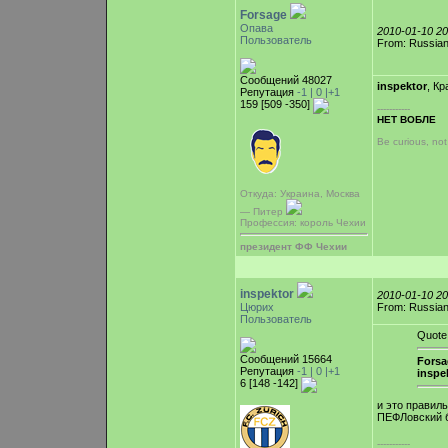
Forsage
Опава
2010-01-10 2
Пользователь
From: Russian
Сообщений 48027
inspektor
, Кр
Репутация
-1 |
0
|+1
159 [509 -350]
-----------
НЕТ ВОБЛЕ
Be curious, no
Откуда: Украина, Москва
— Питер
Профессия: король Чехии
президент ФФ Чехии
inspektor
2010-01-10 2
Цюрих
From: Russian
Пользователь
Quote
Сообщений 15664
Forsa
Репутация
-1 |
0
|+1
inspe
6 [148 -142]
и это правиль
ПЕФЛовский 
-----------