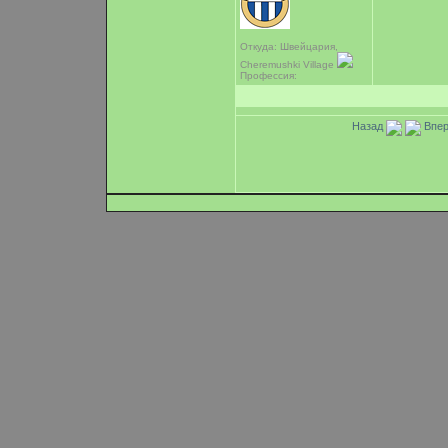
Откуда: Швейцария,
Cheremushki Village
Профессия:
Назад
Впер