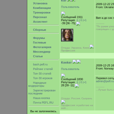
Ker
Установка
2009-12-22 2
Пользователь
From: Ukraine
Комбинации
Тренировки
Персонал
Сообщений 1911
Вип-а до сих 
Репутация
-1 |
0
|+1
Ассистент
-39 [36 -75]
-----------
"По рукам узн
говорящих с уд
Сборные
Форумы
Гостевые
Фотогалерея
Откуда: Украина, Киев
Профессия:
Мессенджер
Статьи
Keeker
bash.pefl.ru
2009-12-25 1
From: Norway
Рейтинг статей
Пользователь
Топ-30 статей
Топ-30 игроков
Перевел сего
Сообщений 1830
admin@pefl.ru
Репутация
-1 |
0
|+1
Народные
28 [39 -11]
модераторы
-----------
...Лучше быть
Зарегистрирован
последним
Наша кнопка
Откуда: Россия, Сызрань
Почта PEFL.RU
Профессия: я работаю на
ней...
Вы не залогинились.