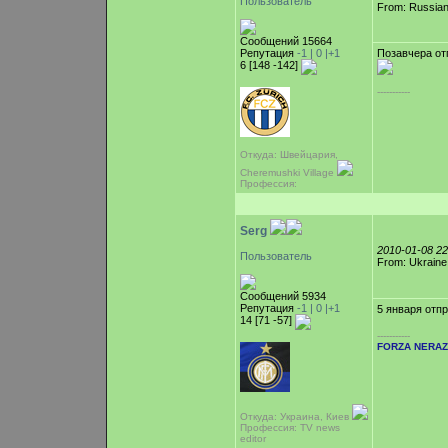
Пользователь
From: Russian
Сообщений 15664
Репутация
-1 |
0
|+1
Позавчера о
6 [148 -142]
-----------
Откуда: Швейцария,
Cheremushki Village
Профессия:
Serg
2010-01-08 2
Пользователь
From: Ukraine
Сообщений 5934
Репутация
-1 |
0
|+1
5 января отп
14 [71 -57]
-----------
FORZA NERAZ
Откуда: Украина, Киев
Профессия: TV news
editor