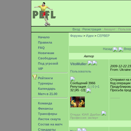
Вход
:
Регистрация
: Аккаунт : Поль
Форумы
>
Идеи
>
СЕРВЕР
Начало
Правила
FAQ
Назад
Впер
Новичкам
Автор
Свободные
Под угрозой
VitoMuller
2009-12-22 2
VIP
From: Ukraine
Пользователь
Рейтинги
Отправил на 
Сообщений 3966
Код операции
Турниры
Репутация
-1 |
0
|+1
Продублиров
Календарь
32 [45 -13]
Просьба про
Матч в 21.00
-----------
Команда
Финансы
Трансферы
Откуда: ЮАР, Дурбан
Профессия: эксперт
Листок скаута
Состав на матч
Стандарты