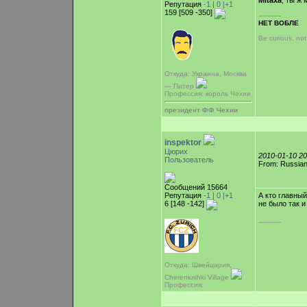
Mitaxa
, ты ж 
Репутация
-1 |
0
|+1
159 [509 -350]
-----------
НЕТ ВОБЛЕ
Be curious, no
Откуда: Украина, Москва
— Питер
Профессия: король Чехии
президент ФФ Чехии
inspektor
Цюрих
2010-01-10 2
Пользователь
From: Russian
Сообщений 15664
Репутация
-1 |
0
|+1
А кто главны
6 [148 -142]
не было так и 
-----------
Откуда: Швейцария,
Cheremushki Village
Профессия: