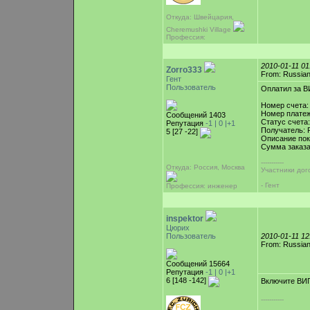
Откуда: Швейцария,
Cheremushki Village
Профессия:
2010-01-11 0
Zorro333
From: Russian
Гент
Пользователь
Оплатил за В
Номер счета:
Номер платеж
Сообщений 1403
Статус счета
Репутация
-1 |
0
|+1
Получатель: 
5 [27 -22]
Описание пок
Сумма заказа:
-----------
Откуда: Россия, Москва
Участники дог
- Гент
Профессия: инженер
inspektor
Цюрих
Пользователь
2010-01-11 1
From: Russian
Сообщений 15664
Репутация
-1 |
0
|+1
6 [148 -142]
Включите В
-----------