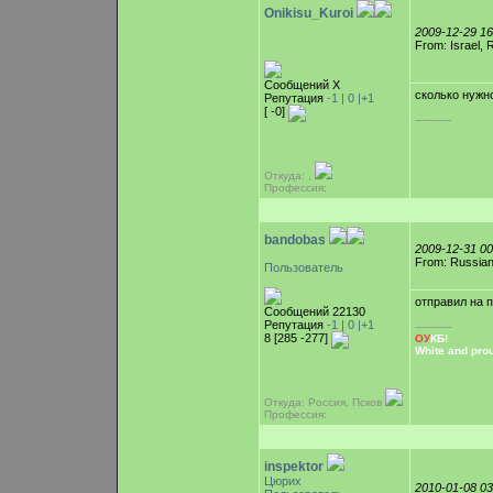
Onikisu_Kuroi
2009-12-29 1
From: Israel,
Сообщений Х
сколько нужн
Репутация
-1 |
0
|+1
[ -0]
-----------
Откуда: ,
Профессия:
bandobas
2009-12-31 0
From: Russian
Пользователь
отправил на 
Сообщений 22130
Репутация
-1 |
0
|+1
-----------
8 [285 -277]
ОУ
КБ!
White and pro
Откуда: Россия, Псков
Профессия:
inspektor
Цюрих
2010-01-08 0