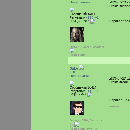
Пользователь
2024-07-18 2
From: Russian
Сообщений 4400
Репутация
-1 |
0
|+1
-143 [66 -209]
Перевел чере
-----------
Откуда: Россия, Иваново
Профессия:
Sako
ТНС
Пользователь
2024-07-22 0
From: United 
Сообщений 10414
Репутация
-1 |
0
|+1
84 [137 -53]
Перевел 100$
-----------
Откуда: США, San Jose,
CA
Профессия: гугенот