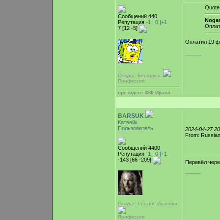
Quote
Сообщений 440
Nogar
Репутация
-1 |
0
|+1
Оплат
7 [12 -5]
Оплатил 19 ф
-----------
Откуда: Беларусь,
Профессия:
президент ФФ Ирана
BARSUK
Катвейк
Пользователь
2024-04-27 2
From: Russian
Сообщений 4400
Репутация
-1 |
0
|+1
-143 [66 -209]
Перевёл чере
-----------
Откуда: Россия, Иваново
Профессия: