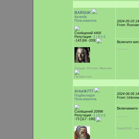
BARSUK
Катвейк
Пользователь
2024-05-03 1
From: Russian
Сообщений 4400
Репутация
-1 |
0
|+1
-143 [66 -209]
Включите вип
-----------
Откуда: Россия, Иваново
Профессия:
Arturik777
2024-06-05 1
Подбескидзе
From: Unkno
Пользователь
Включиииите
Сообщений 20998
Репутация
-1 |
0
|+1
-----------
-73 [117 -190]
Sash2003 - ло