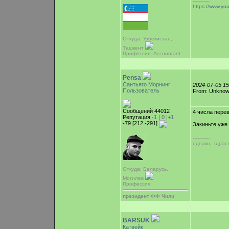
-----------
https://www.y
Откуда: Узбекистан,
Ташкент
Профессия: Accountant
Pensa
Сантьяго Морнинг
2024-07-05 1
Пользователь
From: Unkno
Сообщений 44012
4 числа пере
Репутация
-1 |
0
|+1
-79 [212 -291]
Закиньте уже
-----------
однако, здрас
Откуда: Беларусь,
Могилев
Профессия:
президент ФФ Чили
BARSUK
Катвейк