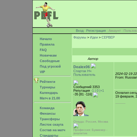
Вход
:
Регистрация
: Аккаунт : Поль
Форумы
>
Идеи
>
СЕРВЕР
Начало
Правила
FAQ
Новичкам
Автор
Свободные
Под угрозой
Dealex06
Спартак Нч
VIP
2024-02-19 2
Пользователь
From: Russian
Рейтинги
Сообщений 3353
Турниры
Репутация
-1 |
0
|+1
Календарь
Оплатил сего
-35 [81 -116]
19 февраля, 
Матч в 21.00
-----------
Команда
Финансы
Трансферы
Откуда: Россия, Москва
Листок скаута
Состав на матч
Профессия: Букмекер -
аналитик
Стандарты