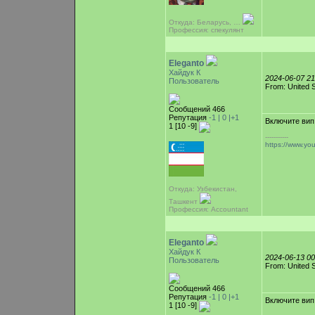
Откуда: Беларусь, …
Профессия: спекулянт
Eleganto
Хайдук К
2024-06-07 2
Пользователь
From: United 
Сообщений 466
Репутация
-1 |
0
|+1
Включите вип
1 [10 -9]
-----------
https://www.y
Откуда: Узбекистан,
Ташкент
Профессия: Accountant
Eleganto
Хайдук К
2024-06-13 0
Пользователь
From: United 
Сообщений 466
Репутация
-1 |
0
|+1
Включите вип
1 [10 -9]