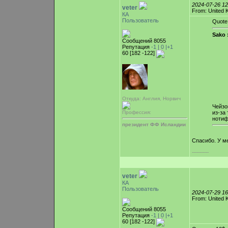
2024-07-26 1
veter
From: United 
КА
Пользователь
Quote
Sako 
Сообщений 8055
Репутация
-1 |
0
|+1
60 [182 -122]
Откуда: Англия, Норвич
Чейзо
из-за
Профессия:
нотиф
президент ФФ Исландии
Спасибо. У м
-----------
veter
КА
Пользователь
2024-07-29 1
From: United 
Сообщений 8055
Репутация
-1 |
0
|+1
60 [182 -122]