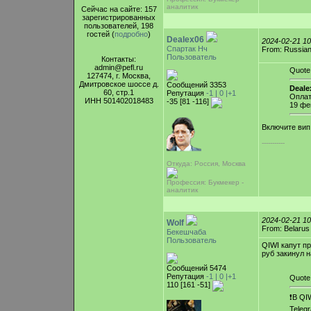
аналитик
Сейчас на сайте: 157
зарегистрированных
пользователей, 198
гостей (
подробно
)
Dealex06
2024-02-21 1
Спартак Нч
From: Russian
Пользователь
Контакты:
admin@pefl.ru
Quote
127474, г. Москва,
Дмитровское шоссе д.
Сообщений 3353
Deale
60, стр.1
Репутация
-1 |
0
|+1
Оплат
ИНН 501402018483
-35 [81 -116]
19 фе
Включите вип
-----------
Откуда: Россия, Москва
Профессия: Букмекер -
аналитик
2024-02-21 1
Wolf
From: Belarus
Бекешчаба
Пользователь
QIWI капут п
руб закинул 
Сообщений 5474
Репутация
-1 |
0
|+1
Quote
110 [161 -51]
❗️В Q
Teleg