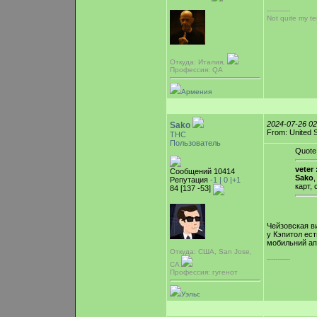
-----------
Not quite my t
Откуда: Италия,
Профессия: QA
Армения
2024-07-26 0
Sako
From: United 
ТНС
Пользователь
Quote
veter 
Сообщений 10414
Sako
Репутация
-1 |
0
|+1
карт,
84 [137 -53]
Чейзовская ви
у Кэпитол ес
мобильний ап
Откуда: США, San Jose,
-----------
CA
Профессия: гугенот
Уэльс