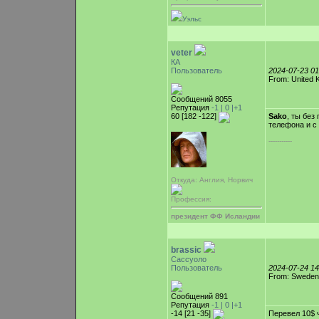
Уэльс
veter
КА
Пользователь
2024-07-23 0
From: United 
Сообщений 8055
Репутация
-1 |
0
|+1
60 [182 -122]
Sako
, ты без
телефона и с
-----------
Откуда: Англия, Норвич
Профессия:
президент ФФ Исландии
brassic
Сассуоло
Пользователь
2024-07-24 1
From: Sweden
Сообщений 891
Репутация
-1 |
0
|+1
-14 [21 -35]
Перевел 10$ 