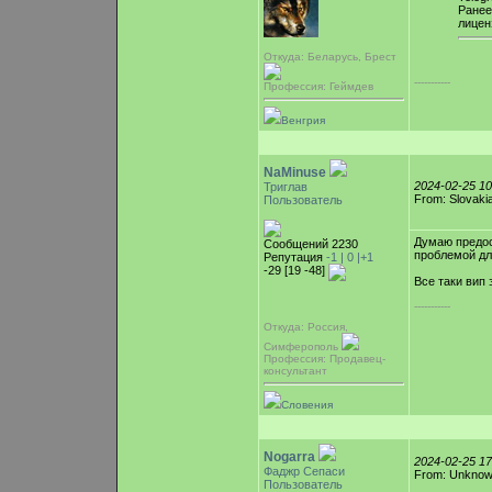
Ранее
лицен
Откуда: Беларусь, Брест
-----------
Профессия: Геймдев
Венгрия
NaMinuse
2024-02-25 1
Триглав
From: Slovaki
Пользователь
Думаю предос
Сообщений 2230
проблемой дл
Репутация
-1 |
0
|+1
-29 [19 -48]
Все таки вип 
-----------
Откуда: Россия,
Симферополь
Профессия: Продавец-
консультант
Словения
Nogarra
2024-02-25 1
Фаджр Сепаси
From: Unkno
Пользователь