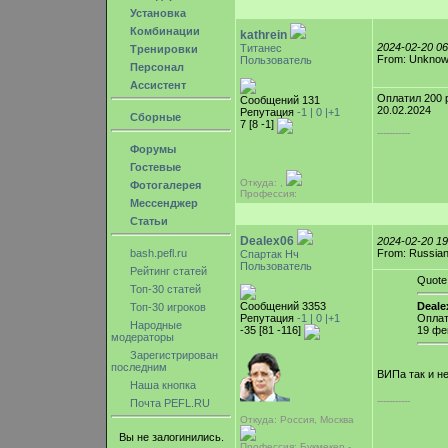
Установка
Комбинации
kathrein
2024-02-20 0
Титанес
Тренировки
From: Unkno
Пользователь
Персонал
Ассистент
Оплатил 200 
Сообщений 131
20.02.2024
Репутация
-1 |
0
|+1
Сборные
7 [8 -1]
-----------
Форумы
Гостевые
Откуда: ,
Фотогалерея
Профессия:
Мессенджер
Статьи
Dealex06
2024-02-20 1
bash.pefl.ru
From: Russian
Спартак Нч
Пользователь
Рейтинг статей
Quote
Топ-30 статей
Сообщений 3353
Deale
Топ-30 игроков
Репутация
-1 |
0
|+1
Оплат
Народные
-35 [81 -116]
19 фе
модераторы
Зарегистрирован
последним
ВИПа так и н
Наша кнопка
-----------
Почта PEFL.RU
Откуда: Россия, Москва
Вы не залогинились.
Профессия: Букмекер -