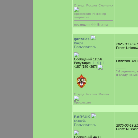
Откуда: Россия, Смоленск
Профессия: Инженер-
энергетик
президент ФФ Египта
ganzales
Вакра
2025-03-16 0
Пользователь
From: Unkno
Сообщений 11356
Оплатил ВИП
Репутация
-1 |
0
|+1
-187 [180 -367]
-----------
"И отдельно,
я кладу на м
Откуда: Россия, Москва
Профессия:
BARSUK
Катвейк
Пользователь
2025-03-19 2
From: Russian
Сообщений 4400