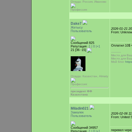
Откуда: Россия, Иваново
Профессия:
Dake7
Жетысу
2026-01-21 2
Пользователь
From: Unkno
Сообщений 825
Оплатил 10$ 
Репутация
-1 |
0
|+1
21 [36 -15]
-----------
Место для Ва
Место для Ва
Мой блог
http
Откуда: Казахстан, Almaty
Профессия:
президент ФФ
Казахстана
Miladin021
Замалек
2026-02-06 1
Пользователь
From: United S
Сообщений 34957
перевел чере
Репутация
-1 |
0
|+1