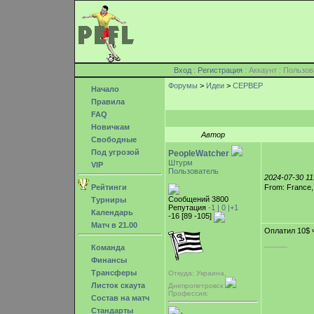
Вход
:
Регистрация
: Аккаунт : Поль
Форумы
>
Идеи
>
СЕРВЕР
Начало
Правила
FAQ
Новичкам
Автор
Свободные
Под угрозой
PeopleWatcher
Штурм
VIP
Пользователь
2024-07-30 1
Рейтинги
From: France
Сообщений 3800
Турниры
Репутация
-1 |
0
|+1
Календарь
-16 [89 -105]
Матч в 21.00
Оплатил 10$ 
-----------
Команда
Финансы
Трансферы
Откуда: Украина,
Листок скаута
Днепропетровск
Профессия:
Состав на матч
Стандарты