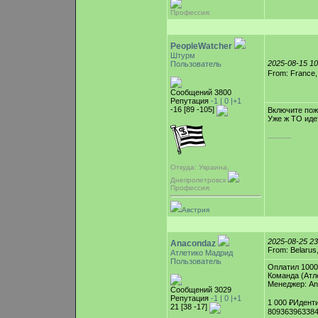
Профессия:
PeopleWatcher
Штурм
2025-08-15 1
Пользователь
From: France
Сообщений 3800
Репутация
-1 |
0
|+1
-16 [89 -105]
Включите пож-
Уже ж ТО иде
-----------
Откуда: Украина,
Днепропетровск
Профессия:
Австрия
2025-08-25 2
Anacondaz
From: Belarus
Атлетико Мадрид
Пользователь
Оплатил 100
Команда (Атл
Менеджер: A
Сообщений 3029
Репутация
-1 |
0
|+1
1 000 ₽Идент
21 [38 -17]
80936396338