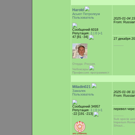
Harold
Асьют Петролеум
Пользователь
2025-01-04 1
From: Russian
Сообщений 6018
Репутация
-1 |
0
|+1
47 [81 -34]
27 декабря 20
-----------
Откуда: Россия,
Чебоксары
Профессия: программист
Miladin021
Замалек
2025-01-06 1
Пользователь
From: Russian
Сообщений 34957
перевел чере
Репутация
-1 |
0
|+1
-22 [191 -213]
-----------
Sub specie aete
Imperium Rom
Shtazi...