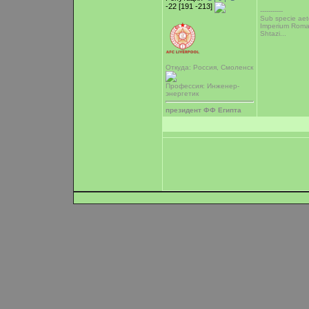
-22 [191 -213]
-----------
Sub specie aete
Imperium Rom
Shtazi...
Откуда: Россия, Смоленск
Профессия: Инженер-
энергетик
президент ФФ Египта