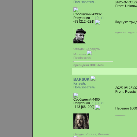
Пользователь
2025-07-03 2
From: Unkno
Сообщений 43992
Репутация
-1 |
0
|+1
-79 [212 -291]
йоу! уже три 
-----------
однако, здрас
Откуда: Беларусь,
Могилев
Профессия:
президент ФФ Чили
BARSUK
Катвейк
Пользователь
2025-08-15 0
From: Russian
Сообщений 4400
Репутация
-1 |
0
|+1
-143 [66 -209]
Перевел 100
-----------
Откуда: Россия, Иваново