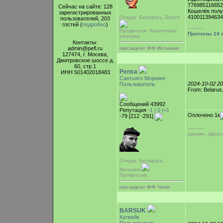
77698511665
Сейчас на сайте: 128
Кошелёк полу
зарегистрированных
41001139463
Откуда: Беларусь, Брест
пользователей, 203
гостей (
подробно
)
-----------
Профессия: Аналитика/
Прогнозы 24 
реклама
Контакты:
admin@pefl.ru
президент ФФ Испании
127474, г. Москва,
Дмитровское шоссе д.
60, стр.1
Pensa
ИНН 501402018483
Сантьяго Морнинг
2024-10-02 2
Пользователь
From: Belarus
Сообщений 43992
Репутация
-1 |
0
|+1
Оплочено 1к
-79 [212 -291]
-----------
однако, здрас
Откуда: Беларусь,
Могилев
Профессия:
президент ФФ Чили
BARSUK
Катвейк