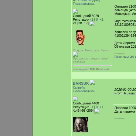
Атлетико Мадрид
Пользователь
Оплатил 210
Команда (Атл
Менеджер: A
Сообщений 3029
Репутация
-1 |
0
|+1
Идентификат
21 [38 -17]
82119100505
Кошелёк полу
41001139463
Дата и время
08 января 202
Откуда: Беларусь, Брест
-----------
Прогнозы 24 
Профессия: Аналитика/
реклама
президент ФФ Испании
BARSUK
Катвейк
2026-01-20 2
Пользователь
From: Russian
Сообщений 4400
Репутация
-1 |
0
|+1
Перевел 100
-143 [66 -209]
Дата и время 
-----------