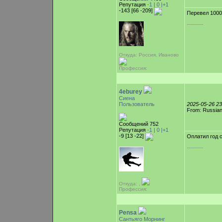
Репутация
-1 |
0
|+1
-143 [66 -209]
Перевел 100
-----------
Откуда: Россия, Иваново
Профессия:
4eburey
Сиена
Пользователь
2025-05-26 2
From: Russian
Сообщений 752
Репутация
-1 |
0
|+1
-9 [13 -22]
Оплатил год 
-----------
Откуда: ,
Профессия:
Pensa
Сантьяго Морнинг