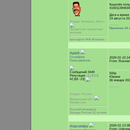
Кошелёк полу
41001139463
Дата и время
24 августа 20
Откуда: Беларусь, Брест
-----------
Прогнозы 24 
Профессия: Аналитика/
реклама
президент ФФ Испании
Apatit
Оснабрюк
2026-01-10 1
Пользователь
From: Russian
Сообщений 3449
500р
Репутация
-1 |
0
|+1
Юмани
42 [65 -23]
06 января 202
-----------
Откуда: Россия,
Мурманская обл.
Профессия:
Лучший менеджер
Запада России 11 сезона
2026-01-13 0
Anacondaz
From: Unkno