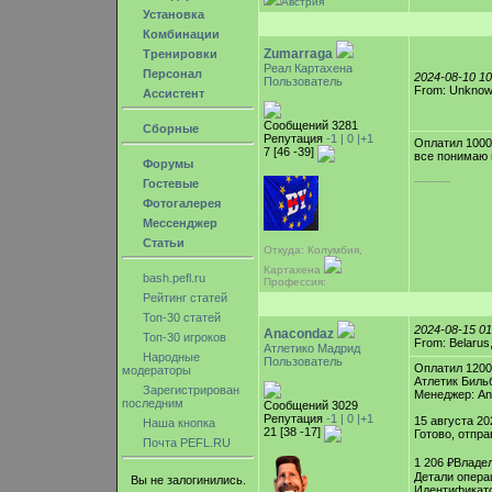
Австрия
Установка
Комбинации
Zumarraga
Тренировки
Реал Картахена
Персонал
2024-08-10 1
Пользователь
From: Unkno
Ассистент
Сообщений 3281
Сборные
Репутация
-1 |
0
|+1
Оплатил 1000
7 [46 -39]
все понимаю 
Форумы
-----------
Гостевые
Фотогалерея
Мессенджер
Статьи
Откуда: Колумбия,
Картахена
bash.pefl.ru
Профессия:
Рейтинг статей
Топ-30 статей
2024-08-15 0
Anacondaz
Топ-30 игроков
From: Belarus
Атлетико Мадрид
Народные
Пользователь
Оплатил 120
модераторы
Атлетик Биль
Зарегистрирован
Менеджер: A
последним
Сообщений 3029
Репутация
-1 |
0
|+1
15 августа 20
Наша кнопка
21 [38 -17]
Готово, отпра
Почта PEFL.RU
1 206 ₽Владел
Детали опера
Вы не залогинились.
Идентификат